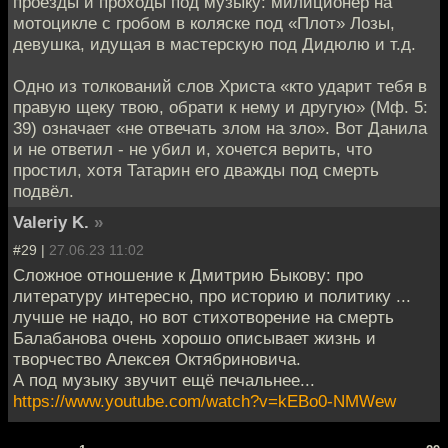
проезды и проходы под музыку: милиционер на
мотоцикле с гробом в коляске под «Плот» Лозы,
девушка, идущая в мастерскую под Дидюлю и т.д.
Одно из толкований слов Христа «кто ударит тебя в
правую щеку твою, обрати к нему и другую» (Мф. 5:
39) означает «не отвечать злом на зло». Вот Данила
и не ответил - не убил и, хочется верить, что
простил, хотя Татарин его дважды под смерть
подвёл.
Valeriy K.
»
#29 |
27.06.23 11:02
Сложное отношение к Дмитрию Быкову: про
литературу интересно, про историю и политику ...
лучше не надо, но вот стихотворение на смерть
Балабанова очень хорошо описывает жизнь и
творчество Алексея Октябриновича.
А под музыку звучит ещё печальнее...
https://www.youtube.com/watch?v=kEBo0-NMWew