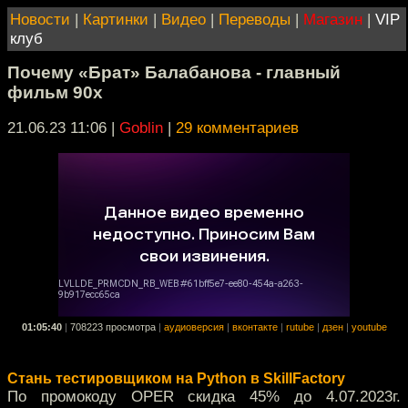
Новости
|
Картинки
|
Видео
|
Переводы
|
Магазин
|
VIP
клуб
Почему «Брат» Балабанова - главный
фильм 90х
21.06.23 11:06
|
Goblin
|
29 комментариев
01:05:40
|
708223 просмотра
|
аудиоверсия
|
вконтакте
|
rutube
|
дзен
|
youtube
Стань тестировщиком на Python в SkillFactory
По промокоду OPER скидка 45% до 4.07.2023г.