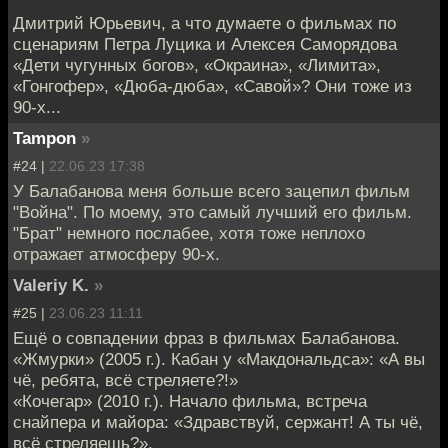
Дмитрий Юрьевич, а что думаете о фильмах по
сценариям Петра Луцика и Алексея Саморядова
«Дети чугунных богов», «Окраина», «Лимита»,
«Гонгофер», «Дюба-дюба», «Савой»? Они тоже из
90-х...
Tampon
»
#24 |
22.06.23 17:38
У Балабанова меня больше всего зацепил фильм
"Война". По моему, это самый лучший его фильм.
"Брат" немного послабее, хотя тоже неплохо
отражает атмосферу 90-х.
Valeriy K.
»
#25 |
23.06.23 11:11
Ещё о совпадении фраз в фильмах Балабанова.
«Жмурки» (2005 г.). Кабан у «Макдональдса»: «А вы
чё, ребята, всё стреляете?!»
«Кочегар» (2010 г.). Начало фильма, встреча
снайпера и майора: «Здравствуй, сержант! А ты чё,
всё стреляешь?».