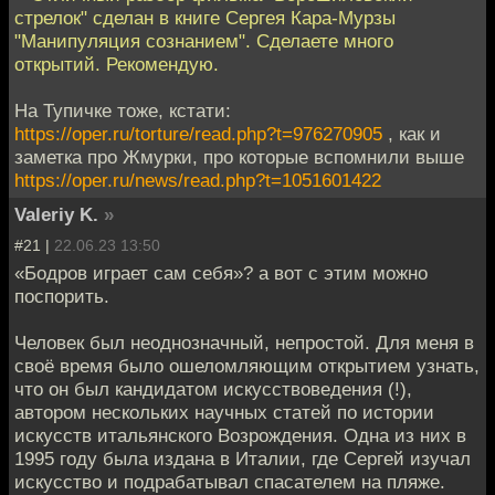
стрелок" сделан в книге Сергея Кара-Мурзы
"Манипуляция сознанием". Сделаете много
открытий. Рекомендую.
На Тупичке тоже, кстати:
https://oper.ru/torture/read.php?t=976270905
, как и
заметка про Жмурки, про которые вспомнили выше
https://oper.ru/news/read.php?t=1051601422
Valeriy K.
»
#21 |
22.06.23 13:50
«Бодров играет сам себя»? а вот с этим можно
поспорить.
Человек был неоднозначный, непростой. Для меня в
своё время было ошеломляющим открытием узнать,
что он был кандидатом искусствоведения (!),
автором нескольких научных статей по истории
искусств итальянского Возрождения. Одна из них в
1995 году была издана в Италии, где Сергей изучал
искусство и подрабатывал спасателем на пляже.