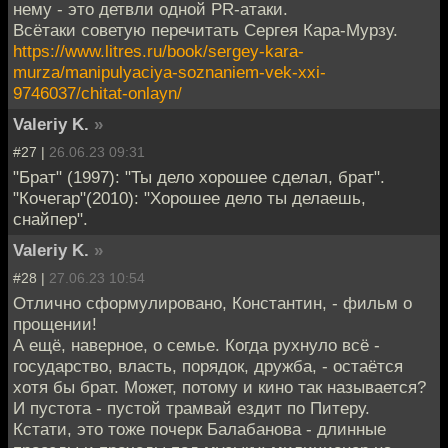
нему - это детвли одной PR-атаки.
Всётаки советую перечитать Сергея Кара-Мурзу.
https://www.litres.ru/book/sergey-kara-
murza/manipulyaciya-soznaniem-vek-xxi-
9746037/chitat-onlayn/
Valeriy K.
»
#27 |
26.06.23 09:31
"Брат" (1997): "Ты дело хорошее сделал, брат".
"Кочегар"(2010): "Хорошее дело ты делаешь,
снайпер".
Valeriy K.
»
#28 |
27.06.23 10:54
Отлично сформулировано, Константин, - фильм о
прощении!
А ещё, наверное, о семье. Когда рухнуло всё -
государство, власть, порядок, дружба, - остаётся
хотя бы брат. Может, потому и кино так называется?
И пустота - пустой трамвай ездит по Питеру.
Кстати, это тоже почерк Балабанова - длинные