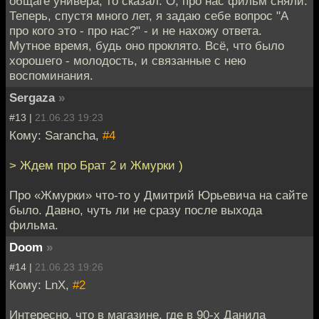
общаге универа, то сказал: О, про нас фильм сняли.
Теперь, спустя много лет, я задаю себе вопрос "А
про кого это - про нас?" - и не нахожу ответа.
Мутное время, будь оно проклято. Всё, что было
хорошего - молодость, и связанные с нею
воспоминания.
Sergaza
»
#13 |
21.06.23 19:23
Кому: Sarancha,
#4
> Ждем про Брат 2 и Жмурки )
Про «Жмурки» что-то у Дмитрий Юрьевича на сайте
было. Давно, чуть ли не сразу после выхода
фильма.
Doom
»
#14 |
21.06.23 19:26
Кому: LnX,
#2
Интересно, что в магазине, где в 90-х Данила