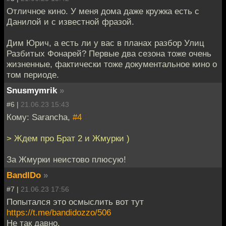
Отличное кино. У меня дома даже кружка есть с
Данилой и с известной фразой.
Дим Юрич, а есть ли у вас в планах разбор Улиц
Разбитых Фонарей? Первые два сезона тоже очень
жизненные, фактически тоже документальное кино о
том периоде.
Snusmymrik
»
#6 |
21.06.23 15:43
Кому: Sarancha,
#4
> Ждем про Брат 2 и Жмурки )
За Жмурки неистово плюсую!
BandIDo
»
#7 |
21.06.23 17:56
Попытался это осмыслить вот тут
https://t.me/bandidozzo/506
Не так давно.