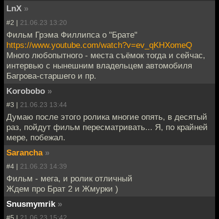
LnX
»
#2 |
21.06.23 13:20
Фильм Грэма Филлипса о "Брате"
https://www.youtube.com/watch?v=ev_qKHXomeQ
Много любопытного - места съёмок тогда и сейчас,
интервью с нынешним владельцем автомобиля
Багрова-старшего и пр.
Korobobo
»
#3 |
21.06.23 13:44
Думаю после этого ролика многие опять, в десятый
раз, пойдут фильм пересматривать... Я, по крайней
мере, побежал.
Sarancha
»
#4 |
21.06.23 14:39
Фильм - мега, и ролик отличный
Ждем про Брат 2 и Жмурки )
Snusmymrik
»
#5 |
21.06.23 15:42