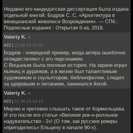
Недавно его кандидатская диссертация была издана
отдельной книгой: Бодров С. С. «Архитектура в
венецианской живописи Возрождения». — СПб.:
Подписные издания : Открытая б-ка, 2018.
Valeriy K.
»
#22 |
22.06.23 14:02
Бодров - очередной пример, когда актёра ошибочно
отождествляют с его персонажем.
С Вицыным была похожая история. На экране играл
пьяниц и дурачков, а в жизни был талантливым
художником и скульптором, библиофилом, следил
за здоровьем и питанием, занимался йогой.
Valeriy K.
»
#23 |
22.06.23 14:19
Мерзко и противно слышать такое от Кормильцева.
И это после его статьи «Великое рок-н-ролльное
надувательство - 2»! (О том, как русские рокеры
«пригодились» Ельцину в начале 90-х).