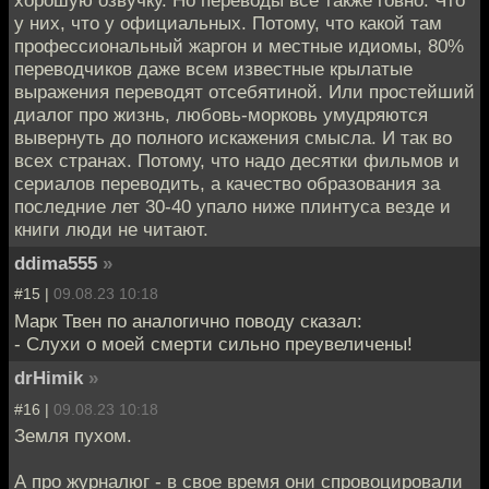
хорошую озвучку. Но переводы всё также говно. Что
у них, что у официальных. Потому, что какой там
профессиональный жаргон и местные идиомы, 80%
переводчиков даже всем известные крылатые
выражения переводят отсебятиной. Или простейший
диалог про жизнь, любовь-морковь умудряются
вывернуть до полного искажения смысла. И так во
всех странах. Потому, что надо десятки фильмов и
сериалов переводить, а качество образования за
последние лет 30-40 упало ниже плинтуса везде и
книги люди не читают.
ddima555
»
#15 |
09.08.23 10:18
Марк Твен по аналогично поводу сказал:
- Слухи о моей смерти сильно преувеличены!
drHimik
»
#16 |
09.08.23 10:18
Земля пухом.
А про журналюг - в свое время они спровоцировали