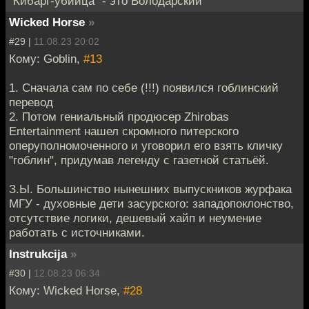
"Кибарг-убийца" - это Володарский
Wicked Horse
»
#29 |
11.08.23 20:02
Кому: Goblin,
#13
1. Сначала сам по себе (!!!) появился гоблинский
перевод
2. Потом гениальный продюсер Zhirobas
Entertainment нашел скромного питерского
оперуполномоченного и уговорил его взять кличку
"гоблин", придумав легенду с газетной статьёй.
З.Ы. Большинство нынешних выпускников журфака
МГУ - духовные дети засурского: западопоклонство,
отсутствие логики, дешевый хайп и неумение
работать с источниками.
Instrukcija
»
#30 |
12.08.23 06:34
Кому: Wicked Horse,
#28