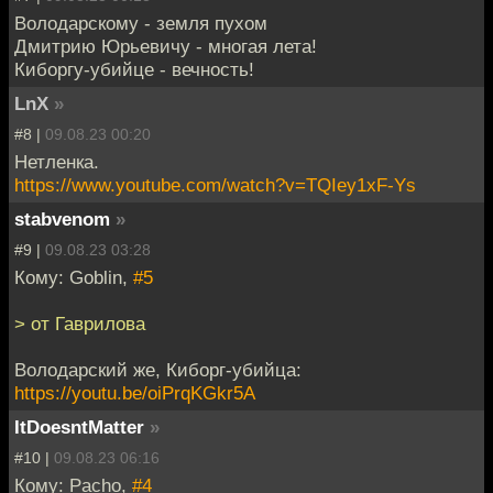
Володарскому - земля пухом
Дмитрию Юрьевичу - многая лета!
Киборгу-убийце - вечность!
LnX
»
#8 |
09.08.23 00:20
Нетленка.
https://www.youtube.com/watch?v=TQIey1xF-Ys
stabvenom
»
#9 |
09.08.23 03:28
Кому: Goblin,
#5
> от Гаврилова
Володарский же, Киборг-убийца:
https://youtu.be/oiPrqKGkr5A
ItDoesntMatter
»
#10 |
09.08.23 06:16
Кому: Pacho,
#4