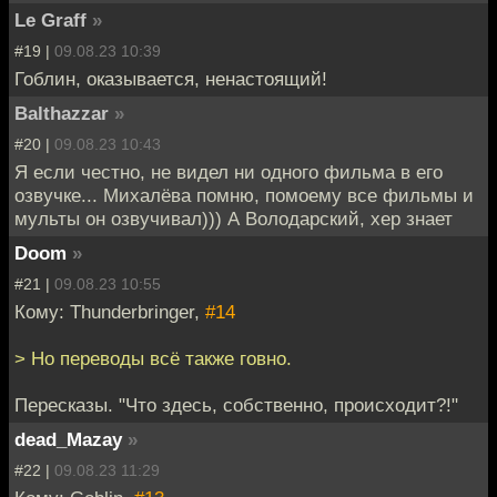
Le Graff
»
#19 |
09.08.23 10:39
Гоблин, оказывается, ненастоящий!
Balthazzar
»
#20 |
09.08.23 10:43
Я если честно, не видел ни одного фильма в его
озвучке... Михалёва помню, помоему все фильмы и
мульты он озвучивал))) А Володарский, хер знает
Doom
»
#21 |
09.08.23 10:55
Кому: Thunderbringer,
#14
> Но переводы всё также говно.
Пересказы. "Что здесь, собственно, происходит?!"
dead_Mazay
»
#22 |
09.08.23 11:29