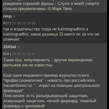
рождение хорошей фразы - Слухи о моей смерти
сильно преувеличены. © Марк Твен.
nmp
»
#17 |
09.08.23 10:18
так и издательство тогда не kaliningradfirst а
kaliningradfist, какая разница :D никто ни за что не
отвечает.
15Abel
»
#18 |
09.08.23 10:18
Такая она, популярность - другие переводчики
фильмов им не известны
Еще один недавнего пример журналистского
"профессионализма" - новость про российского
баскетболиста: "...играл на позиции центрального
форварда".
Пояснение: есть разыгрывающий защитник,
атакующий защитник, легкий форвард, тяжелый
форвард и центровой