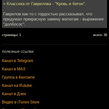
> Классика от Гаврилова - "Кровь и бетон".
Гаврилов как-то с гордостью рассказывал, что
придумал прекрасную замену матюгам - выражение
"долбосос".
cтраницы: 1
всего: 30
полезные ссылки
Канал в Telegram
Канал в MAX
Группа в Контакте
Канал на Rutube
Канал в Дзен
Видео в iTunes Store