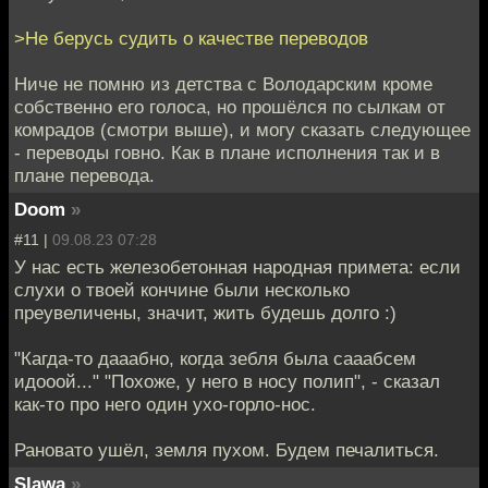
>Не берусь судить о качестве переводов
Ниче не помню из детства с Володарским кроме
собственно его голоса, но прошёлся по сылкам от
комрадов (смотри выше), и могу сказать следующее
- переводы говно. Как в плане исполнения так и в
плане перевода.
Doom
»
#11 |
09.08.23 07:28
У нас есть железобетонная народная примета: если
слухи о твоей кончине были несколько
преувеличены, значит, жить будешь долго :)
"Кагда-то дааабно, когда зебля была сааабсем
идооой..." "Похоже, у него в носу полип", - сказал
как-то про него один ухо-горло-нос.
Рановато ушёл, земля пухом. Будем печалиться.
Slawa
»