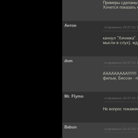
Примеры сделаны т
Хочется показать 
Антон
отправлено 20.07.01 
качнул "Хичника".
мысли в слух). жд
dvm
отправлено 20.07.01 
ААААААААА!!!!!!!
фильм, Бессон - п
Mr. Flymo
отправлено 20.07.01 
Не вопрос покажем
Babun
отправлено 20.07.01 