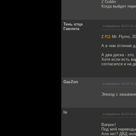
2 Goblin
Когда выйдет пере
Тень отца
отправлено 20.07.01 
Гамлета
2
#11
Mr. Flymo, 2
А в чем отличие д
А два диска - это,
Хотя если есть ва
согласился и на д
GazZon
отправлено 20.07.01 
Эпизод с зазывани
lo
отправлено 20.07.01 
Вапрос!
Под мп4 переводы
Али нет? ДВД онл