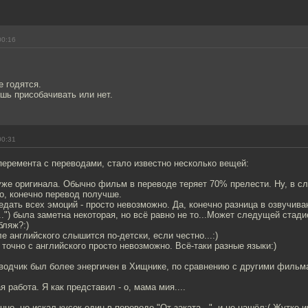
00:16
 годятся.
ешь присобачивать или нет.
00:31
перемента с переводами, стало известно несколько вещей:
уже оригинала. Обычно фильм в переводе теряет 70% прелести. Ну, в сл
о, конечно перевод получше.
редать всех эмоций - просто невозможно. Да, конечно разница в озвучив
...") была заметна некоторая, но всё равно не то...Может следущей стади
бляж?:)
ле английского слышится по-детски, если честно...:)
о точно с английского просто невозможно. Всё-таки разные языки:)
еводчик был более энергичен в Хищнике, по сравнению с другими фильм
я работа. Я как представил - о, мама мия....
анно, но искал кусок один в переводе "От заката...", и не нашёл:( Жутко 