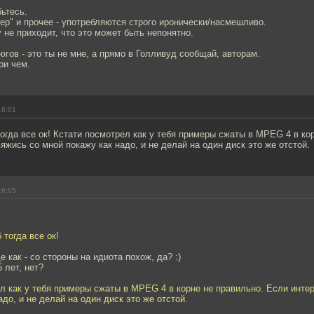
бьтесь.
пер" и прочее - употребляются строго иронически/насмешливо.
 не приходит, что это может быть непонятно.
гов - это ты не мне, а прямо в Голливуд сообщай, авторам.
ри чем.
16:01
тогда все ок! Кстати посмотрел как у тебя примеры сжаты в MPEG 4 в ко
яжись со мной покажу как надо, и не делай на один диск это же отстой.
16:05
 тогда все ок!
 как - со стороны на идиота похож, да? :)
 лет, нет?
л как у тебя примеры сжаты в MPEG 4 в корне не правильно. Если инте
адо, и не делай на один диск это же отстой.