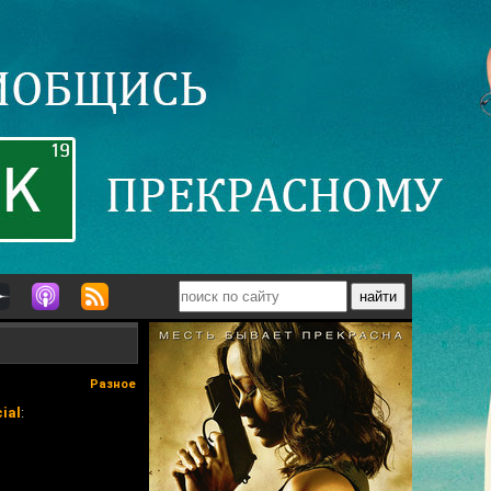
Разное
ial
: