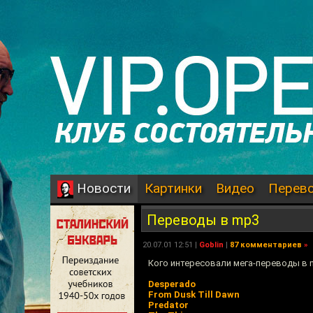
Картинки
Видео
Перев
Новости
Переводы в mp3
20.07.01 12:51 |
Goblin
|
87 комментариев
»
Кого интересовали мега-переводы в 
Desperado
From Dusk Till Dawn
Predator