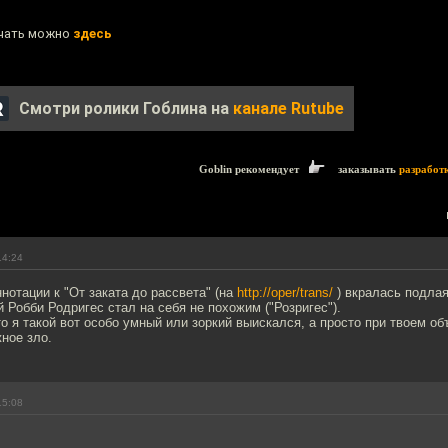
ачать можно
здесь
Смотри ролики Гоблина на
канале Rutube
Goblin рекомендует
заказывать
разработ
14:24
ннотации к "От заката до рассвета" (на
http://oper/trans/
) вкралась подлая
й Робби Родригес стал на себя не похожим ("Розригес").
о я такой вот особо умный или зоркий выискался, а просто при твоем о
жное зло.
15:08