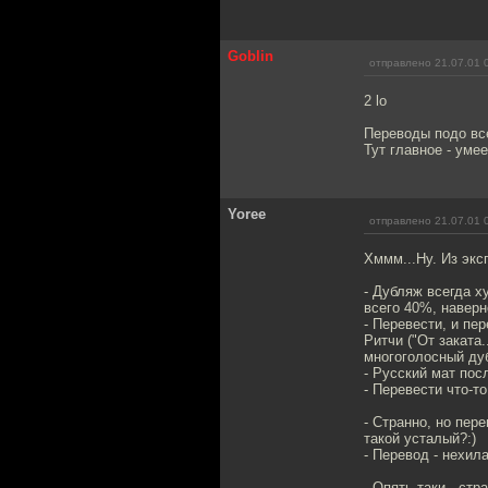
Goblin
отправлено 21.07.01 
2 lo
Переводы подо все
Тут главное - уме
Yoree
отправлено 21.07.01 
Хммм...Ну. Из экс
- Дубляж всегда х
всего 40%, наверн
- Перевести, и пе
Ритчи ("От заката
многоголосный ду
- Русский мат пос
- Перевести что-т
- Странно, но пер
такой усталый?:)
- Перевод - нехила
- Опять таки - стр