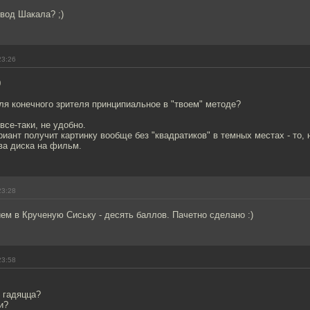
вод Шакала? ;)
23:26
0
ля конечного зрителя принципиальное в "твоем" методе?
 все-таки, не удобно.
риант получит картинку вообще без "квадратиков" в темных местах - то, 
ва диска на фильм.
23:28
ем в Крученую Сиську - десять баллов. Пачетно сделано :)
23:58
 гадяцца?
и?