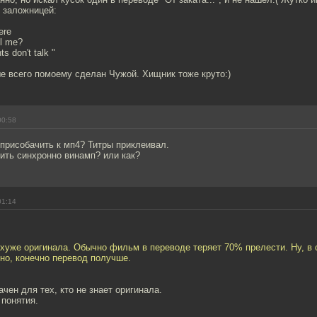
 заложницей:
ere
ll me?
nts don't talk "
е всего помоему сделан Чужой. Хищник тоже круто:)
00:58
 присобачить к мп4? Титры приклеивал.
тить синхронно винамп? или как?
01:14
 хуже оригинала. Обычно фильм в переводе теряет 70% прелести. Ну, в 
рно, конечно перевод получше.
чен для тех, кто не знает оригинала.
 понятия.