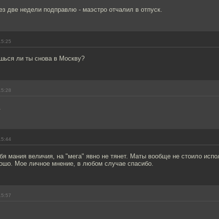
ез две недели подправлю - маэстро отчалил в отпуск.
15:25
ешься ли ты снова в Москву?
15:28
.
15:44
тебя мания величия, на "мега" явно не тянет. Маты вообще не стоило испо
ошо. Мое личное мнение, в любом случае спасибо.
15:57