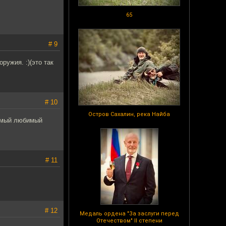
65
# 9
ружия. :)(это так
# 10
Остров Сахалин, река Найба
самый любимый
# 11
# 12
Медаль ордена "За заслуги перед
Отечеством" II степени