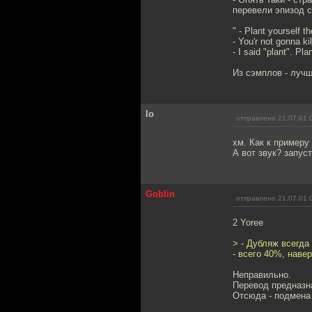
перевели эпизод с
" - Plant yourself th
- You'r not gonna ki
- I said "plant". Pla
Из сэмплов - лучш
lo
отправлено 21.07.01 
хм. Как к примеру
А вот звук? запус
Goblin
отправлено 21.07.01 
2 Yoree
> - Дубляж всегда
- всего 40%, наве
Неправильно.
Перевод предназна
Отсюда - подмена