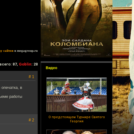
ку сайтов
в megagroup.ru
всего: 87,
Goblin
: 28
Видео
# 1
 опечатка, в
бъеме работы
О предстоящем Турнире Святого
# 2
Георгия