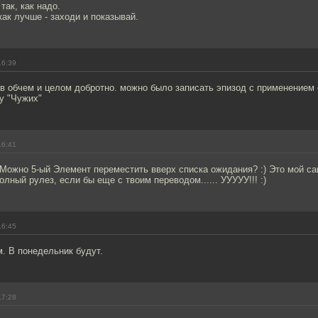
ак, как надо.
как лучше - заходи и показывай.
16:39
 в обчем и целом добротно. можно было записать эпизод с применением о
у "Чужих"
16:41
 Можно 5-ый Элемент переместить вверх списка ожидания? :) Это мой 
олный рулез, если бы еще с твоим переводом...... УУУУУ!!! :)
16:45
. В понедельник будут.
17:28