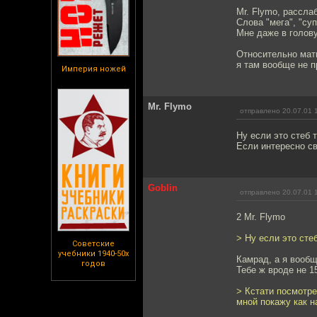
Mr. Flymo, рассла
Слова "мега", "су
Мне даже в голову
Относительно матю
я там вообще не п
Империя ножей
Mr. Flymo
отправлено 20.07.01 
Ну если это стеб 
Если интересно св
Goblin
отправлено 20.07.01 
2 Mr. Flymo
> Ну если это стеб
Советские
учебники 1940-50х
Камрад, а я вообще
годов
Тебе ж вроде не 15
> Кстати посмотре
мной покажу как н