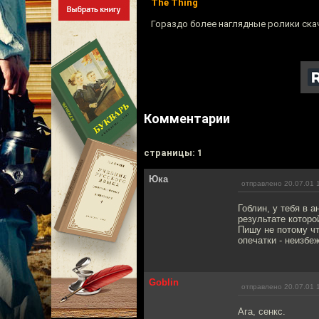
The Thing
Гораздо более наглядные ролики ск
Комментарии
cтраницы: 1
Юка
отправлено 20.07.01 
Гоблин, у тебя в а
результате которо
Пишу не потому чт
опечатки - неизбе
Goblin
отправлено 20.07.01 
Ага, сенкс.