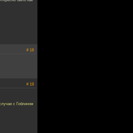
# 18
# 19
случае с Гоблином