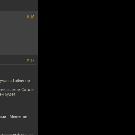
# 16
# 17
учае с Гоблином -
ании скажем Сэта и
ей будет
ами...Может не
интересно было как