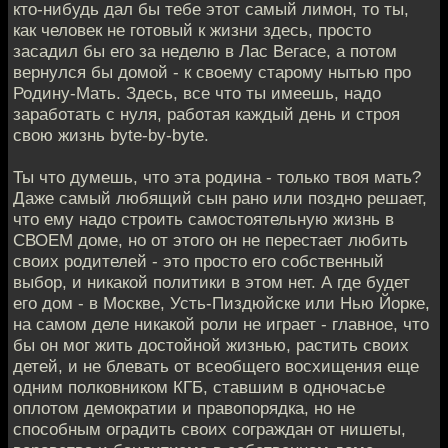
кто-нибудь дал бы тебе этот самый лимон, то ты,
как человек не готовый к жизни здесь, просто
засадил бы его за неделю в Лас Вегасе, а потом
вернулся бы домой - к своему старому нытью про
Родину-Мать. Здесь, все что ты имеешь, надо
заработать с нуля, работая каждый день и строя
свою жизнь byte-by-byte.
Ты что думешь, что эта родина - только твоя мать?
Даже самый любящий сын рано или поздно решает,
что ему надо строить самостоятельную жизнь в
СВОЕМ доме, но от этого он не перестает любить
своих родителей - это просто его собственный
выбор, и никакой политики в этом нет. А где будет
его дом - в Москве, Усть-Пиздюйске или Нью Йорке,
на самом деле никакой роли не играет - главное, что
бы он мог жить достойной жизнью, растить своих
детей, и не блевать от всеобщего восхищения еще
одним полковником КГБ, ставшим в одночасье
оплотом демократии и правопорядка, но не
способным оградить своих сограждан от нишеты,