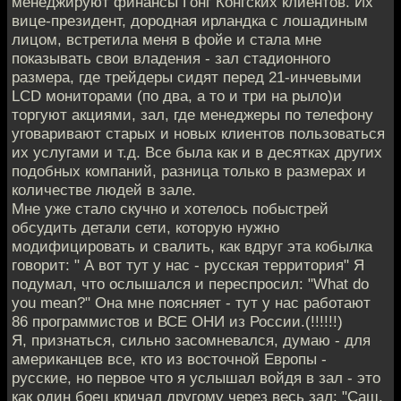
менеджируют финансы Гонг Конгских клиентов. Их
вице-президент, дородная ирландка с лошадиным
лицом, встретила меня в фойе и стала мне
показывать свои владения - зал стадионного
размера, где трейдеры сидят перед 21-инчевыми
LCD мониторами (по два, а то и три на рыло)и
торгуют акциями, зал, где менеджеры по телефону
уговаривают старых и новых клиентов пользоваться
их услугами и т.д. Все была как и в десятках других
подобных компаний, разница только в размерах и
количестве людей в зале.
Мне уже стало скучно и хотелось побыстрей
обсудить детали сети, которую нужно
модифицировать и свалить, как вдруг эта кобылка
говорит: " А вот тут у нас - русская территория" Я
подумал, что ослышался и переспросил: "What do
you mean?" Она мне поясняет - тут у нас работают
86 программистов и ВСЕ ОНИ из России.(!!!!!!)
Я, признаться, сильно засомневался, думаю - для
американцев все, кто из восточной Европы -
русские, но первое что я услышал войдя в зал - это
как один боец кричал другому через весь зал: "Саш,