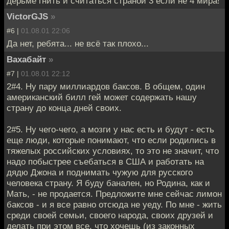
дерьме гнить и считаться страной 3 если не 4 мира!
VictorGJS
»
#6 |
01.08.01 22:06
Да нет, ребята... не всё так плохо...
Вахабайт
»
#7 |
01.08.01 22:12
2#4. Ну пару миллиардов баксов. В общем, один
американский билл гей может содержать нашу
страну до конца дней своих.
2#5. Ну чего-чего, а мозги у нас есть и будут - есть
еще люди, которые понимают, что если родились в
тяжелых российских условиях, то это не значит, что
надо побыстрее съебаться в США и работать на
дядю Джона и поднимать чужую для русского
человека страну. Я буду банален, но Родина, как и
Мать, - не продается. Предложите мне сейчас лимон
баксов - и я все равно отсюда не уеду. По мне - жить
среди своей семьи, своего народа, своих друзей и
делать при этом все, что хочешь (из законных