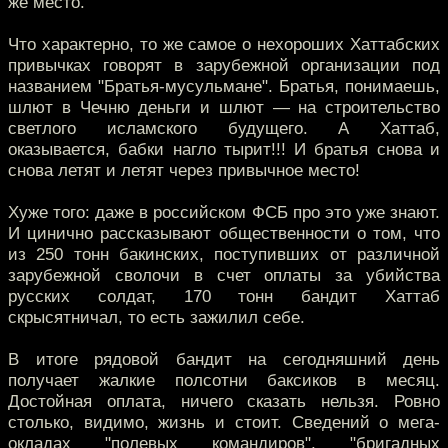
же место.
Что характерно, то же самое о нехороших Хаттабских
привычках говорят в зарубежной организации под
названием "Братья-мусульмане". Братья, понимаешь,
шлют в Чечню деньги и шлют — на строительство
светлого исламского будущего. А Хаттаб,
оказывается, бабки нагло тырит!!! И братья снова и
снова летят и летят через привычное место!
Хуже того: даже в российском ФСБ про это уже знают.
И цинично рассказывают общественности о том, что
из 250 тонн бакинских, поступивших от различной
зарубежной сволочи в счет оплаты за убийства
русских солдат, 170 тонн бандит Хаттаб
скрысятничал, то есть зажилил себе.
В итоге рядовой бандит на сегодняшний день
получает жалкие полсотни баксиков в месяц.
Достойная оплата, ничего сказать нельзя. Ровно
столько, видимо, жизнь и стоит. Сведений о мега-
окладах "полевых командиров", "бригадных