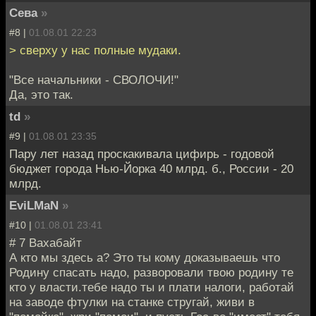
Сева
»
#8 |
01.08.01 22:23
> сверху у нас полные мудаки.
"Все начальники - СВОЛОЧИ!"
Да, это так.
td
»
#9 |
01.08.01 23:35
Пару лет назад проскакивала цифирь - годовой
бюджет города Нью-Йорка 40 млрд. б., России - 20
млрд.
EviLMaN
»
#10 |
01.08.01 23:41
# 7 Вахабайт
А кто мы здесь а? Это ты кому доказываешь что
Родину спасать надо, разворовали твою родину те
кто у власти.тебе надо ты и плати налоги, работай
на заводе фтулки на станке стругай, живи в