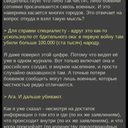
свидетельствует что либо так чистят, либо боевики
сотнями просачиваются сквозь военных. И это
наверняка касается многих городов. Это отвечает на
вопрос откуда я взял такую мысль?
> Для справки специалисту - вдруг это как-то
ускользнуло от бдительного ока: в первую войну там
убили больше 100.000 (ста тысяч) народу.
Я даже поверил этой цифре. Потому что видел её
уже в одном журнале. Вот только включает она и
российских солдат, и мирное население, и просто
случайно оказавшихся там. А точные потери
боевиков сообщить могут лишь военные, которые
честностью редко отличаются.
> Ага. И дальше убивают.
Как я уже сказал - несмотря на достаток
информации о том кто и где (по их же заявлениям),
что происходит внутри (по их же заявлениям), и что
когда произойдёт (по количеству предотвращёных