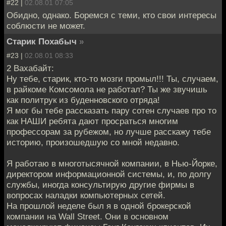
#22 |
02.08.01 07:05
Обидно, однако. Боремся с теми, кто свои интересы
соблюсти не может.
Старик Похабыч
»
#23 |
02.08.01 08:33
2 Вахабайт:
Ну тебе, старик, кто-то мозги промыл!!! Ты, случаем,
в райкоме Комсомола не работал? Ты же звучишь
как политрук из буденновского отряда!
Я мог бы тебе рассказать пару сотен случаев про то
как НАШИ ребята дают просраться многим
профессорам за рубежом, но лучше расскажу тебе
историю, произошедшую со мной недавно.
Я работаю в многотысячной компании, в Нью-Йорке,
директором информационной системы, и, по долгу
службы, иногда консультирую другие фирмы в
вопросах наладки компьютерных сетей.
На прошлой неделе был я в одной брокерской
компании на Wall Street. Они в основном