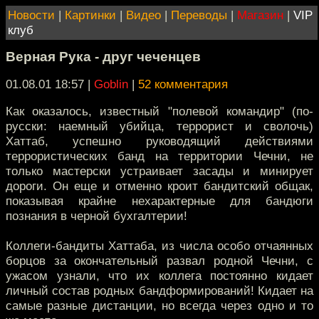
Новости
|
Картинки
|
Видео
|
Переводы
|
Магазин
|
VIP
клуб
Верная Рука - друг чеченцев
01.08.01 18:57
|
Goblin
|
52 комментария
Как оказалось, известный "полевой командир" (по-
русски: наемный убийца, террорист и сволочь)
Хаттаб, успешно руководящий действиями
террористических банд на территории Чечни, не
только мастерски устраивает засады и минирует
дороги. Он еще и отменно кроит бандитский общак,
показывая крайне нехарактерные для бандюги
познания в черной бухгалтерии!
Коллеги-бандиты Хаттаба, из числа особо отчаянных
борцов за окончательный развал родной Чечни, с
ужасом узнали, что их коллега постоянно кидает
личный состав родных бандформирований! Кидает на
самые разные дистанции, но всегда через одно и то