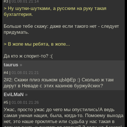
#3 |
01.08.01 21:14
> Ну шутки-шутками, а русским на руку такая
бухгалтерия.
Больше тебе скажу: даже если такого нет - следует
придумать.
> В жопе мы ребята, в жопе...
Да кто ж спорит-то? :(
taurus
»
#4 |
01.08.01 21:21
2#2: Скажи плиз языком цЫфЕр :) Сколько ж там
дерут в Неваде с этих казинов буржуйских?
EviLMaN
»
#5 |
01.08.01 21:26
Ужас, просто ужас до чего мы опустились!А ведь
самая умная нация, была, когда-то. Помоему выхода
нет, это наше проклятье или судьба у нас такая в