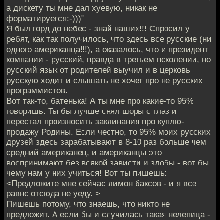
а дискету ты мне дал хуевую, никак не
форматируется:-)))"
Я был горд до небес - знай наших!!! Спросил у
ребят, как так получилось, что здесь все русские (ни
одного американца!!!), а оказалось, что и президент
компании - русский, правда в третьем поколении, но
русский язык от родителей выучил и в церковь
русскую ходит и слышать не хочет про не русских
программистов.
Вот так-то, батенька! А ты мне про какие-то 95%
говоришь. Ты бы лучше снял шоры с глаз и
перестал произносить заклинания про куплю-
продажу Родины. Если честно, то 95% моих русских
друзей здесь зарабатывают в 8-10 раз больше чем
средний американец, и американцы это
воспринимают без всякой зависти и злобы - вот бы
чему нам у них учиться! Вот ты пишешь:
<Предложите мне сейчас лимон баксов - и я все
равно отсюда не уеду. >
Пишешь потому, что знаешь, что никто не
предложит. А если бы и случилась такая нелепица -