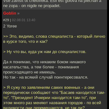
Vse zavisit ot cheloveka. Esli est golova na plechah a
ne zopa - on nigde ne propadet.
Goblin
»
#29 |
02.08.01 13:40
2 Yoree
>> Это, видимо, слова специалиста - который лично
в курсе того, что и как?
> Ну что вы, куда уж нам до специалистов.
Да я понимаю, что никаким боком никакого
касательства, а тем более - понимания
происходящего не имеешь.
Но так - на всякий случай поинтересовался.
> Я сужу по заявлениям самих военных - а они
переодически сообщают что "Басаев находится там-
то", "Президент Ичкерии находится там-то", при
этом много раз меняют названия городов - по всей
видимости они перемещаются, не так ли?