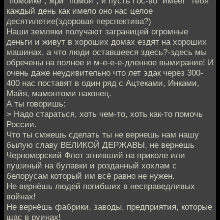
"помойке", жри "помои", и пусть Гос-во "имеет" тебя
каждый день как имело оно нас целое
десятилетие(здоровая перспектива?)
Наши земляки получают заграницей огромные
деньги и живут в хороших домах ездят на хороших
машинах, а что люди оставшееся здесь?-здесь мы
обречены на полное и м-е-е-е-дленное вымирание! И
очень даже неудивительно что лет эдак через 300-
400 нас поставят в один ряд с Ацтеками, Инками,
Майя, мамонтоми наконец.
А ты говоришь:
> Надо стараться, хоть чем-то, хоть как-то помочь
России.
Что ты смжешь сделать ты не вернешь нам нашу
былую славу ВЕЛИКОЙ ДЕРЖАВЫ, не вернешь
Черноморский Флот згнивший на приколе или
пушиный на булавки и розданный хохлам с
белорусам который им всё равно не нужен.
Не вернёшь людей погибших в несправедливых
войнах!
Не вернёшь фабрики, заводы, предприятия, которые
щас в руинах!