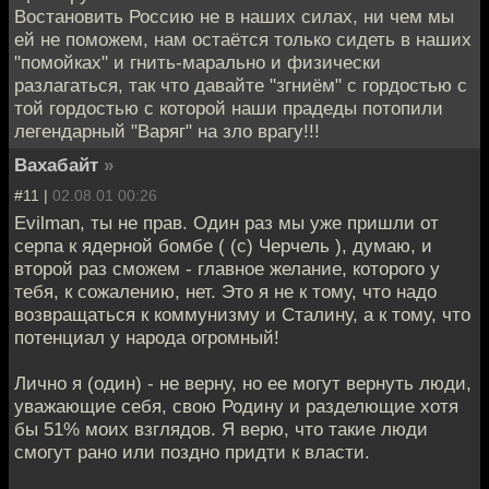
Востановить Россию не в наших силах, ни чем мы
ей не поможем, нам остаётся только сидеть в наших
"помойках" и гнить-марально и физически
разлагаться, так что давайте "згниём" с гордостью с
той гордостью с которой наши прадеды потопили
легендарный "Варяг" на зло врагу!!!
Вахабайт
»
#11 |
02.08.01 00:26
Evilman, ты не прав. Один раз мы уже пришли от
серпа к ядерной бомбе ( (c) Черчель ), думаю, и
второй раз сможем - главное желание, которого у
тебя, к сожалению, нет. Это я не к тому, что надо
возвращаться к коммунизму и Сталину, а к тому, что
потенциал у народа огромный!
Лично я (один) - не верну, но ее могут вернуть люди,
уважающие себя, свою Родину и разделющие хотя
бы 51% моих взглядов. Я верю, что такие люди
смогут рано или поздно придти к власти.