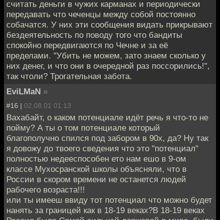
считать деньги в чужих карманах и периодически
передавать что чеченцы между собой постоянно
собачатся. У них эти сообщения видать прикрывают
бездеятельность по поводу того что бандиты
спокойно передвигаются по Чечне и за её
пределами. "Убить не можем, зато знаем сколько у
них денег, и что они в очередной раз поссорились!",
так чтоли? Трогательная забота.
EviLMaN
»
#16 |
02.08.01 01:13
Вахабайт, о каком потенциале идёт речь я что-то не
пойму? А ты о том потенциале который
благополучно спился под забором в 90х, да? Ну так
я довожу до твоего сведения что это "потенциал"
полностью недееспособен ето нам ешо в 9-ом
классе Мухосранской школы объясняли, что в
России в скором времени не останется людей
рабочего возраста!!!
или ты имееш ввиду тот потенциал что можно будет
нанять за границей как в 18-19 веках?В 18-19 веках