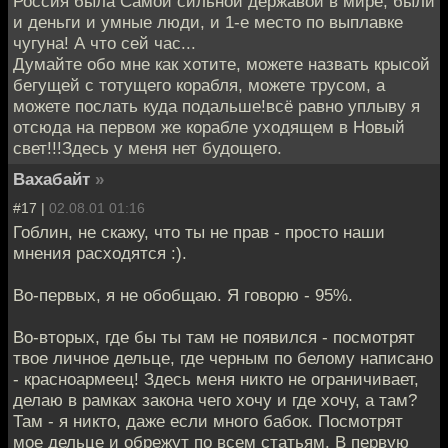
Россия была Самой сильной державой в мире, были
и деньги и умные люди, и 1-е место по выплавке
чугуна! А что сей час...
Думайте обо мне как хотите, можете назвать крысой
бегущей с тотущего корабля, можете трусом, а
можете послать куда подальше!всё равно уплыву я
отсюда на первом же корабле уходящем в Новый
свет!!!Здесь у меня нет будощего.
Вахабайт
»
#17 |
02.08.01 01:16
Гоблин, не скажу, что ты не прав - просто наши
мнения расходятся :).
Во-первых, я не обобщаю. Я говорю - 95%.
Во-вторых, где бы ты там не появился - посмотрят
твое личное дельце, где черным по белому написано
- красноармеец! Здесь меня никто не ограничивает,
делаю в рамках закона чего хочу и где хочу, а там?
Там - я никто, даже если много бабок. Посмотрят
мое дельце и обрежут по всем статьям. В первую