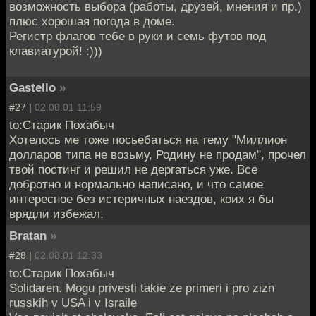
возможность выбора (работы, друзей, мнения и пр.)
плюс хорошая погода в доме.
Регистр флагов тебе в руки и семь футов под
клавиатурой! :)))
Gastello
»
#27 |
02.08.01 11:59
to:Старик Похабыч
Хотелось ме тоже посьебаться на тему "Миллион
долларов типа не возьму, Родину не продам", прочел
твой постинг и решил не дергаться уже. Все
добротно и нормально написано, и что самое
интересное без истеричных наездов, коих я бы
врядли избежал.
Bratan
»
#28 |
02.08.01 12:33
to:Старик Похабыч
Solidaren. Mogu privesti takie ze primeri i pro zizn
russkih v USA i v Israile