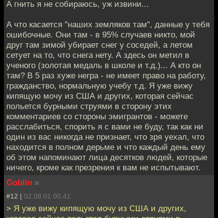
А гнить я не собираюсь, уж извини...
А что касается "наших земляков там", данные у тебя
ошибочные. Они там - в 95% случаев никто, мой
друг там зимой убирает снег у соседей, а летом
сетует на то, что снега нету. А здесь он метил в
ученого (золотая медаль в школе и т.д.)... А кто он
там? В 5 раз хуже негра - не имеет право на работу,
гражданство, нормальную учебу т.д. Я уже вижу
кипящую мочу из США и других, которая сейчас
польется бурными струями в сторону этих
комментариев со стороны эмигрантов - можете
расслабиться, спорить я с вами не буду, так как ни
один из вас никогда не признает, что зря уехал, что
находится в полном дерьме и что каждый день ему
об этом напоминают лица десятков людей, которые
ничего, кроме как презрения к вам не испытывают.
Goblin
»
#12 |
02.08.01 00:41
> Я уже вижу кипящую мочу из США и других,