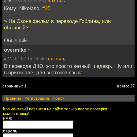
#26 |
23.05.12 11:53
|
ответить
Кому: Nikolaso,
#25
> На Озоне фильм в переводе Гоблина, или
обычный?
Обычный.
overmike
»
#27 |
04.02.15 23:59
|
ответить
В переводе Д.Ю. это просто вечный шедевр.. Ну или
в оригинале, для знатоков языка...
cтраницы: 1
всего: 27
Правила
|
Регистрация
|
Поиск
Комментарий появится на сайте только после проверки
модератором!
имя:
пароль: