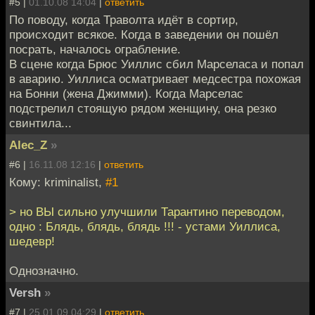
#5 |
01.10.08 14:04
|
ответить
По поводу, когда Траволта идёт в сортир,
происходит всякое. Когда в заведении он пошёл
посрать, началось ограбление.
В сцене когда Брюс Уиллис сбил Марселаса и попал
в аварию. Уиллиса осматривает медсестра похожая
на Бонни (жена Джимми). Когда Марселас
подстрелил стоящую рядом женщину, она резко
свинтила...
Alec_Z
»
#6 |
16.11.08 12:16
|
ответить
Кому: kriminalist,
#1
> но ВЫ сильно улучшили Тарантино переводом,
одно : Блядь, блядь, блядь !!! - устами Уиллиса,
шедевр!
Однозначно.
Versh
»
#7 |
25.01.09 04:29
|
ответить