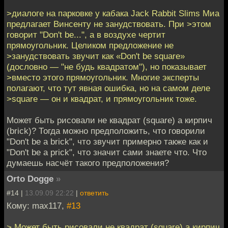
>диалоге на парковке у кабака Jack Rabbit Slims Миа
предлагает Винсенту не занудствовать. При >этом
говорит "Don't be...", а в воздухе чертит
прямоугольник. Целиком предложение не
>занудствовать звучит как «Don't be square»
(дословно — "не будь квадратом"), но показывает
>вместо этого прямоугольник. Многие эксперты
полагают, что тут явная ошибка, но на самом деле
>square — он и квадрат, и прямоугольник тоже.
Может быть рисовали не квадрат (square) а кирпич
(brick)? Тогда можно предположить, что говорили
"Don't be a brick", что звучит примерно также как и
"Don't be a prick", что значит сами знаете что. Что
думаешь насчёт такого предположения?
Orto Dogge
»
#14 |
13.09.09 22:22
|
ответить
Кому: max117,
#13
> Может быть рисовали не квадрат (square) а кирпич