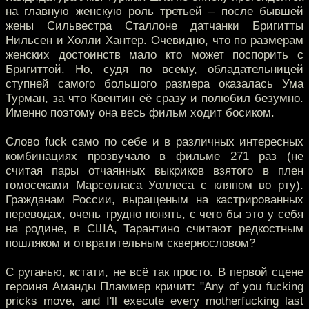
на главную женскую роль третьей – после бывшей
жены Сильвестра Сталлоне датчанки Бригитты
Нильсен и Холли Хантер. Очевидно, что по размерам
женских достоинств мало кто может поспорить с
Бригиттой. Но, судя по всему, обладательницей
ступней самого большого размера оказалась Ума
Турман, за что Квентин её сразу и полюбил безумно.
Именно поэтому она весь фильм ходит босиком.
Слово fuck само по себе и в различных интересных
комбинациях прозвучало в фильме 271 раз (не
считая пары отчаянных выкриков взятого в плен
гомосеками Марселласа Уоллеса с кляпом во рту).
Гражданам России, выращеным на кастрированных
переводах, очень трудно понять, с чего бы это у себя
на родине, в США, Тарантино считают редкостным
пошляком и отвратительным сквернословом?
С руганью, кстати, не всё так просто. В первой сцене
героиня Аманды Пламмер кричит: "Any of you fucking
pricks move, and I'll execute every motherfucking last