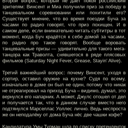
Второй вопрос, который не даёт покоя российским
зрителям: Винсент и Миа получили приз за победу в
танцевальном соревновании или похитили его?
Существует мнение, что во время поездки Буча за
часами по радио говорят, что приз похищен. И в
самом деле, если внимательно читать субтитры в тот
момент, когда Буч крадётся к себе домой за часами,
по радио про такое говорят. Вообще воровать
танцевальные призы — удивительно для такого мега-
танцора как Траволта, снявшегося в ряде плясовых
фильмов (Saturday Night Fever, Grease, Stayin’ Alive).
Третий важнейший вопрос: почему Винсент, уходя в
сортир, оставил оружие на кухне? Судя по всему,
изначально в доме он был не один, потому что никак
не отреагировал на приход Буча – видимо, думал, это
вернулся его напарник. А может, Джулс отошел от дел
и получается так, что в данном случае вместо него
подтянулся Марселлас Уоллес лично. Ведь неспроста
же он неподалёку от дома Буча нёс две чашки кофе?
Кандидатура Умы Турман шла по списку претенденток