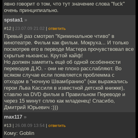
явно говорит о том, что тут значение слова "fuck"
очень принципиально.
spstas1
»
#12 |
23.07.09 21:02
|
ответить
Превый раз смотрел "Криминальное чтиво" в
кинотеатре. Фильм как фильм. Мокруха... И только
посмотрев его в перводе Мастера прочувствовал все
скрытые ньюансы. Крутой кайф!
Но должен заметить ещё об одной особенности
переводов Д.Ю. - они не плохо расслабляют. Во
всяком случае если появляется проблемма с
отходом в "ночную Швамбранию" (как выражались
герои Льва Кассиля в известной детской книжке),
ставлю на DVD фильм в Правильном Переводе и
через 15 минут сплю как младенец! Спасибо,
Дмитрий Юрьевич :)))
max117
»
#13 |
26.08.09 13:54
|
ответить
Кому: Goblin