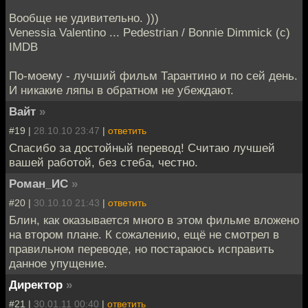
Вообще не удивительно. )))
Venessia Valentino ... Pedestrian / Bonnie Dimmick (c)
IMDB
По-моему - лучший фильм Тарантино и по сей день.
И никакие ляпы в обратном не убеждают.
Вайт
»
#19 |
28.10.10 23:47
|
ответить
Спасибо за достойный перевод! Считаю лучшей
вашей работой, без стеба, честно.
Роман_ИС
»
#20 |
30.10.10 21:43
|
ответить
Блин, как оказывается много в этом фильме вложено
на втором плане. К сожалению, ещё не смотрел в
правильном переводе, но постараюсь исправить
данное упущение.
Директор
»
#21 |
30.01.11 00:40
|
ответить