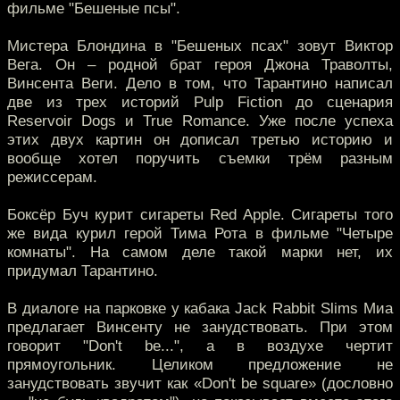
фильме "Бешеные псы".
Мистера Блондина в "Бешеных псах" зовут Виктор
Вега. Он – родной брат героя Джона Траволты,
Винсента Веги. Дело в том, что Тарантино написал
две из трех историй Pulp Fiction до сценария
Reservoir Dogs и True Romance. Уже после успеха
этих двух картин он дописал третью историю и
вообще хотел поручить съемки трём разным
режиссерам.
Боксёр Буч курит сигареты Red Apple. Сигареты того
же вида курил герой Тима Рота в фильме "Четыре
комнаты". На самом деле такой марки нет, их
придумал Тарантино.
В диалоге на парковке у кабака Jack Rabbit Slims Миа
предлагает Винсенту не занудствовать. При этом
говорит "Don't be...", а в воздухе чертит
прямоугольник. Целиком предложение не
занудствовать звучит как «Don't be square» (дословно