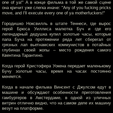
one of ya!" А в конце фильма в той же самой сцене
она кричит уже слегка иначе: "Any of you fucking pricks
move, and I'll execute every one of ya motherfuckers!"
Городишко Ноксвилль в штате Теннеси, где вырос
герой Брюса Уиллиса малютка Буч и где его
легендарный дедушка купил золотые часы, которые
папа Буча на протяжении ряда лет сберегал от
грязных лап вьетнамских коммунистов в потайных
глубинах своей жопы – место рождения самого
Квентина Тарантино.
Когда герой Кристофера Уокена передает маленькому
Бучу золотые часы, время на часах постоянно
меняется.
Когда в начале фильма Винсент с Джулсом едут в
машине и обсуждают особенности приготовления
гамбургеров в Амстердаме, в одной из уличных
витрин отлично видно, что на самом деле их машину
везут на платформе.