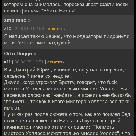
котором она снималась, пересказывает фактически
сюжет фильма "Убить Билла".
smplmnd
»
#10 |
22.03.09 02:06
|
ответить
Я написал такую херню, что модераторы пидорнули
меня безо всяких раздумий.
Orto Dogge
»
#11 |
30.04.09 15:51
|
ответить
Вы, Дмитрий Юрич, извините, но у вас в переводе
серьезный имеется недочет.
Джулс, когда угрожает Бретту, говорит, что fuck
мистера Уоллеса может только миссис Уоллес. Вы
перевели слово как "наебать", а правильнее было бы
"поиметь", так как в итоге мистера Уоллеса все-таки
имеют.
Ну и как раз после сюжета о том, как его поимел Зед,
включается сюжет про Винса и Джулса, который
начинается именно этими словами: "Поиметь
мистера Уоллеса может только миссис Уоллес", что