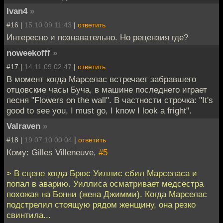
Ivan4
»
#16 |
15.10.09 11:43
|
ответить
Интересно и познавательно. Но рецензия где?
noweekofff
»
#17 |
14.11.09 02:47
|
ответить
В момент когда Марселас встречает забравшего
отцовские часы Буча, в машине последнего играет
песня "Flowers on the wall". В частности строчка: "It's
good to see you, I must go, I know I look a fright".
Valraven
»
#18 |
19.07.10 00:04
|
ответить
Кому: Gilles Villeneuve,
#5
> В сцене когда Брюс Уиллис сбил Марселаса и
попал в аварию. Уиллиса осматривает медсестра
похожая на Бонни (жена Джимми). Когда Марселас
подстрелил стоящую рядом женщину, она резко
свинтила...