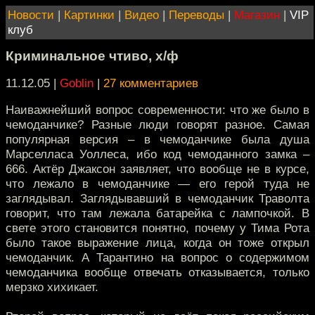
Новости
|
Картинки
|
Видео
|
Переводы
|
Магазин
|
VIP
клуб
Криминальное чтиво, х/ф
11.12.05 |
Goblin
|
27 комментариев
Наиважнейший вопрос современности: что же было в
чемоданчике? Разные люди говорят разное. Самая
популярная версия – в чемоданчике была душа
Марселласа Уоллеса, ибо код чемоданного замка –
666. Актёр Джаксон заявляет, что вообще не в курсе,
что лежало в чемоданчике — его герой туда не
заглядывал. Заглядывавший в чемоданчик Траволта
говорит, что там лежала батарейка с лампочкой. В
свете этого становится понятно, почему у Тима Рота
было такое выражение лица, когда он тоже открыл
чемоданчик. А Тарантино на вопрос о содержимом
чемоданчика вообще отвечать отказывается, только
мерзко хихикает.