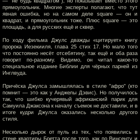
— "не будь квадратом"), но показывает вместо этого
прямоугольник. Многие эксперты полагают, что тут
явная ошибка, но на самом деле square — он и
квадрат, и прямоугольник тоже. Плюс square — это
площадь, а для русских ещё и сквер.
По ходу фильма Джулс дважды «цитирует» книгу
пророка Иезекииля, глава 25 стих 17. Но мало того
что постоянно несёт отсебятину, так ещё и оба раза
говорит по-разному. Видимо, он читал какое-то
специальное издание Библии для чёрных парней из
Инглвуда.
Причёска Джулса замышлялась в стиле "афро" (кто
помнит — это как у Анджелы Дэвис). Но получилось
так, что шибко кучерявый африканский парик для
Самуила Джаксона к началу съемок не доставили, и в
итоге кудри Джулса оказались несколько другого
стиля.
Несколько дырок от пуль из тех, что появились в
стене квартиры Бретта после того, как по Винсенту и