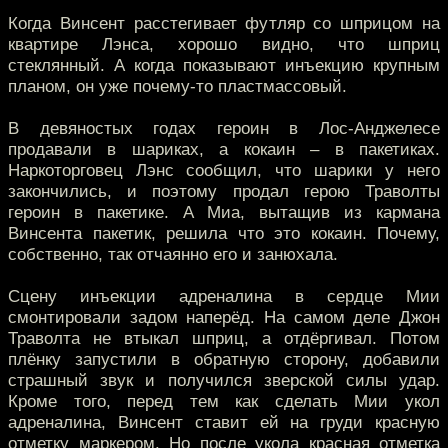
Когда Винсент расстегивает футляр со шприцом на
квартире Лэнса, хорошо видно, что шприц
стеклянный. А когда показывают инъекцию крупным
планом, он уже почему-то пластмассовый.
В девяностых годах героин в Лос-Анджелесе
продавали в шариках, а кокаин – в пакетиках.
Наркоторговец Лэнс сообщил, что шарики у него
закончились, и поэтому продал герою Траволты
героин в пакетике. А Миа, вытащив из кармана
Винсента пакетик, решила что это кокаин. Почему,
собственно, так отчаянно его и занюхала.
Сцену инъекции адреналина в сердце Мии
смонтировали задом наперёд. На самом деле Джон
Траволта не втыкал шприц, а отдёргивал. Потом
плёнку запустили в обратную сторону, добавили
страшный звук и получился зверской силы удар.
Кроме того, перед тем как сделать Мии укол
адреналина, Винсент ставит ей на груди красную
отметку маркером. Но после укола красная отметка