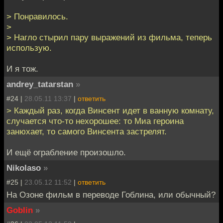
> Понравилось.
>
> Нагло стырил пару выражений из фильма, теперь
использую.
И я тож.
andrey_tatarstan
»
#24 |
28.05.11 13:37
|
ответить
> Каждый раз, когда Винсент идет в ванную комнату,
случается что-то нехорошее: то Миа героина
занюхает, то самого Винсента застрелят.
И ещё ограбление произошло.
Nikolaso
»
#25 |
23.05.12 11:52
|
ответить
На Озоне фильм в переводе Гоблина, или обычный?
Goblin
»