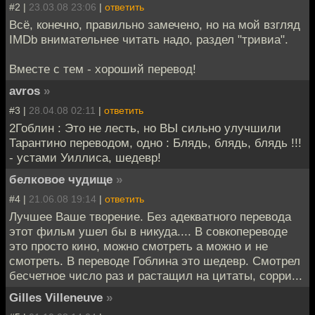
#2 |
23.03.08 23:06
|
ответить
Всё, конечно, правильно замечено, но на мой взгляд
IMDb внимательнее читать надо, раздел "тривиа".
Вместе с тем - хороший перевод!
avros
»
#3 |
28.04.08 02:11
|
ответить
2Гоблин : Это не лесть, но ВЫ сильно улучшили
Тарантино переводом, одно : Блядь, блядь, блядь !!!
- устами Уиллиса, шедевр!
белковое чудище
»
#4 |
21.06.08 19:14
|
ответить
Лучшее Ваше творение. Без адекватного перевода
этот фильм ушел бы в никуда.... В совкопереводе
это просто кино, можно смотреть а можно и не
смотреть. В переводе Гоблина это шедевр. Смотрел
бесчетное число раз и растащил на цитаты, сорри...
Gilles Villeneuve
»