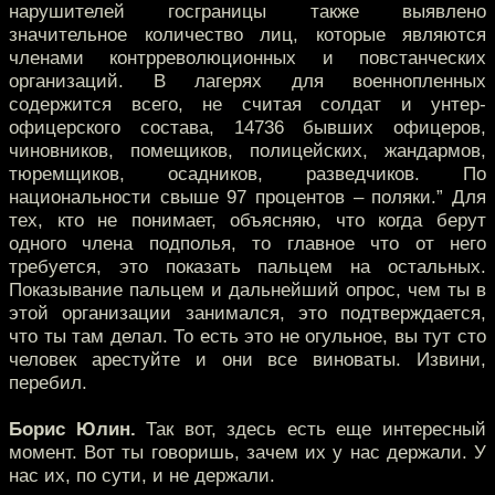
нарушителей госграницы также выявлено
значительное количество лиц, которые являются
членами контрреволюционных и повстанческих
организаций. В лагерях для военнопленных
содержится всего, не считая солдат и унтер-
офицерского состава, 14736 бывших офицеров,
чиновников, помещиков, полицейских, жандармов,
тюремщиков, осадников, разведчиков. По
национальности свыше 97 процентов – поляки.” Для
тех, кто не понимает, объясняю, что когда берут
одного члена подполья, то главное что от него
требуется, это показать пальцем на остальных.
Показывание пальцем и дальнейший опрос, чем ты в
этой организации занимался, это подтверждается,
что ты там делал. То есть это не огульное, вы тут сто
человек арестуйте и они все виноваты. Извини,
перебил.
Борис Юлин.
Так вот, здесь есть еще интересный
момент. Вот ты говоришь, зачем их у нас держали. У
нас их, по сути, и не держали.