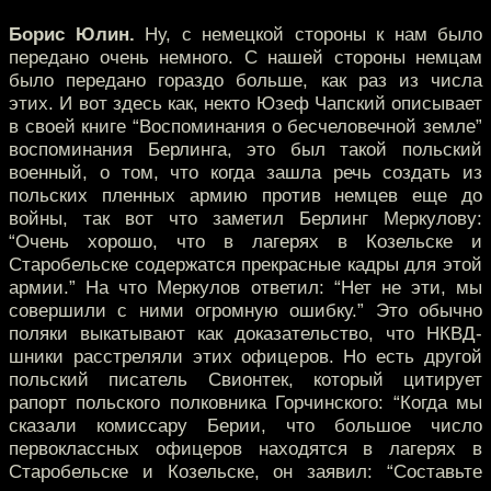
Борис Юлин.
Ну, с немецкой стороны к нам было
передано очень немного. С нашей стороны немцам
было передано гораздо больше, как раз из числа
этих. И вот здесь как, некто Юзеф Чапский описывает
в своей книге “Воспоминания о бесчеловечной земле”
воспоминания Берлинга, это был такой польский
военный, о том, что когда зашла речь создать из
польских пленных армию против немцев еще до
войны, так вот что заметил Берлинг Меркулову:
“Очень хорошо, что в лагерях в Козельске и
Старобельске содержатся прекрасные кадры для этой
армии.” На что Меркулов ответил: “Нет не эти, мы
совершили с ними огромную ошибку.” Это обычно
поляки выкатывают как доказательство, что НКВД-
шники расстреляли этих офицеров. Но есть другой
польский писатель Свионтек, который цитирует
рапорт польского полковника Горчинского: “Когда мы
сказали комиссару Берии, что большое число
первоклассных офицеров находятся в лагерях в
Старобельске и Козельске, он заявил: “Составьте