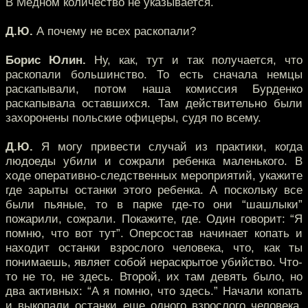
В Медном количество не указывается.
Д.Ю.
А почему не всех раскопали?
Борис Юлин.
Ну, как, тут и так получается, что
раскопали большинство. То есть сначала немцы
раскапывали, потом наша комиссия Бурденко
раскапывала оставшихся. Там действительно были
захоронены польские офицеры, судя по всему.
Д.Ю.
Я могу привести случай из практики, когда
людоеды убили и сожрали ребенка маленького. В
ходе оперативно-следственных мероприятий, укажите
где зарыты останки этого ребенка. А поскольку все
были пьяные, то в парке где-то они “шашлыки”
пожарили, сожрали. Покажите, где. Один говорит: “Я
помню, что вот тут”. Оперсостав начинает копать и
находит останки взрослого человека, что, как ты
понимаешь, являет собой нераскрытое убийство. Что-
то не то, не здесь. Второй, их там девять было, но
два активных: “А я помню, что здесь.” Начали копать
и выкопали останки еще одного взрослого человека.