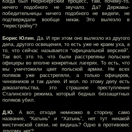
Когда был Нюрнбергский процесс, там, почему-то,
ничего подобного не звучало. Да? Державы-
победительницы ничего подобного не видели, не
подтверждали вообще никак. Это вылезло в
“перестройку”?
Борис Юлин.
Да. И при этом оно вылезло из другого
дела, другого освещения, то есть уже не краем уха, а
то, что сейчас называется “официальной версией”.
Так вот, это то, что были расстреляны польские
офицеры во вполне конкретных лагерях. То есть, что
мы уничтожили цвет польской армии. Не всех
поляков уже расстреляли, а только офицеров,
чиновников и так далее. И мол. по этому делу есть
доказательства, это страшное преступление
Сталинского режима, который бедных беззащитных
поляков убил.
Д.Ю.
А вот, отходя немножко в сторону, само
название, “Катынь” и “Хатынь”, нет тут никакой
мистической связи, не видишь? Одно в противовес
другому, нет?