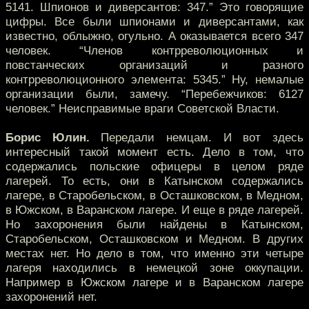
5141. Шпионов и диверсантов: 347.” Это говорящие
цифры. Все были шпионами и диверсантами, как
известно, облыжно, огульно. А оказывается всего 347
человек. “Членов контрреволюционных и
повстанческих организаций и разного
контрреволюционного элемента: 5345.” Ну, немалые
организации были, замечу. “Перебежчиков: 6127
человек.” Неисправимые враги Советской Власти.
Борис Юлин.
Передали немцам. И вот здесь
интересный такой момент есть. Дело в том, что
содержались польские офицеры в целом ряде
лагерей. То есть, они в Катынском содержались
лагере, в Старобельском, в Осташковском, в Медном,
в Южском, в Варанском лагере. И еще в ряде лагерей.
Но захоронения были найдены в Катынском,
Старобельском, Осташковском и Медном. В других
местах нет. Но дело в том, что именно эти четыре
лагеря находились в немецкой зоне оккупации.
Например в Южском лагере и в Варанском лагере
захоронений нет.