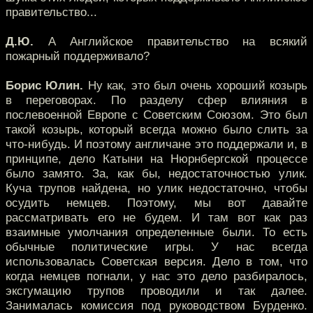
правительство...
Д.Ю.
А Английское правительство на всякий
пожарный поддерживало?
Борис Юлин.
Ну как, это был очень хороший козырь
в переговорах. По разделу сфер влияния в
послевоенной Европе с Советским Союзом. Это был
такой козырь, который всегда можно было слить за
что-нибудь. И поэтому англичане это поддержали и, в
принципе, дело Катыни на Нюрнбергской процессе
было замято. За, как бы, недостаточностью улик.
Куча трупов найдена, но улик недостаточно, чтобы
осудить немцев. Поэтому, мы вот давайте
рассматривать его не будем. И там вот как раз
взаимные умолчания определенные были. То есть
обычные политические игры. У нас всегда
использовалась Советская версия. Дело в том, что
когда немцев погнали, у нас это дело разбиралось,
эксгумацию трупов проводили и так далее.
Занималась комиссия под руководством Бурденко.