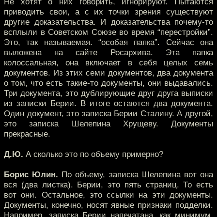
Не хотят о них говорить, игнорируют. Пытаются
приводить свои, а с их точки зрения существуют
другие доказательства. И доказательства почему-то
всплыли в Советском Союзе во время “перестройки”.
Это, так называемая. “особая папка”. Сейчас она
выложена на сайте Росархива. Эта папка
колоссальная, она включает в себя целых семь
документов. Из этих семи документов, два документа
о том, что есть такие-то документы, они выдавались.
Три документа, это дублирующие друг друга выписки
из записки Берии. В итоге остаются два документа.
Один документ, это записка Берии Сталину. А другой,
это записка Шелепина Хрущеву. Документы
прекрасные.
Д.Ю.
А сколько это по объему примерно?
Борис Юлин.
По объему, записка Шелепина вот она
вся (два листка). Берии, это пять страниц. То есть
вот они. Остальное, это ссылки на эти документы.
Документы, конечно, носят явные признаки подделки.
Например, записка Берии напечатана, как минимум,