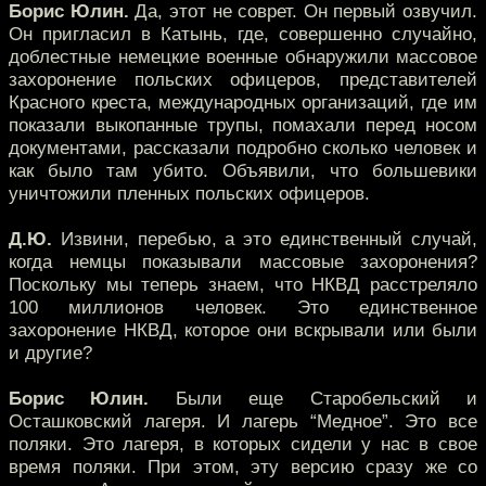
Борис Юлин.
Да, этот не соврет. Он первый озвучил.
Он пригласил в Катынь, где, совершенно случайно,
доблестные немецкие военные обнаружили массовое
захоронение польских офицеров, представителей
Красного креста, международных организаций, где им
показали выкопанные трупы, помахали перед носом
документами, рассказали подробно сколько человек и
как было там убито. Объявили, что большевики
уничтожили пленных польских офицеров.
Д.Ю.
Извини, перебью, а это единственный случай,
когда немцы показывали массовые захоронения?
Поскольку мы теперь знаем, что НКВД расстреляло
100 миллионов человек. Это единственное
захоронение НКВД, которое они вскрывали или были
и другие?
Борис Юлин.
Были еще Старобельский и
Осташковский лагеря. И лагерь “Медное”. Это все
поляки. Это лагеря, в которых сидели у нас в свое
время поляки. При этом, эту версию сразу же со