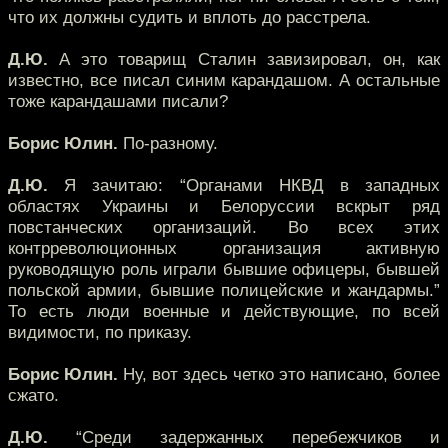
что их должны судить и вплоть до расстрела.
Д.Ю.
А это товарищ Сталин завизировал, он, как
известно, все писал синим карандашом. А остальные
тоже карандашами писали?
Борис Юлин.
По-разному.
Д.Ю.
Я зачитаю: “Органами НКВД в западных
областях Украины и Белоруссии вскрыт ряд
повстанческих организаций. Во всех этих
контрреволюционных организация активную
руководящую роль играли бывшие офицеры, бывшей
польской армии, бывшие полицейские и жандармы.”
То есть люди военные и действующие, по всей
видимости, по приказу.
Борис Юлин.
Ну, вот здесь четко это написано, более
сжато.
Д.Ю.
“Среди задержанных перебежчиков и