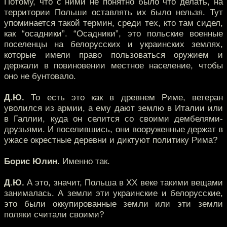
Потому, что с ними не понятно было что делать, на
территории Польши оставлять их было нельзя. Тут
упоминается такой термин, среди тех, кто там сидел,
как “осадники”. “Осадники”, это польские военные
поселенцы на белорусских и украинских землях,
которые имели право пользоваться оружием и
держали в повиновении местное население, чтобы
оно не бунтовало.
Д.Ю.
То есть это как в древнем Риме, ветеран
уволился из армии, а ему дают землю в Италии или
в Галлии, куда он селится со своими дембелями-
друзьями. И поселившись, они вооруженные держат в
ужасе окрестные деревни и диктуют политику Рима?
Борис Юлин.
Именно так.
Д.Ю.
А это, значит, Польша в XX веке такими вещами
занималась. А земли эти украинские и белорусские,
это были оккупированные земли или эти земли
поляки считали своими?