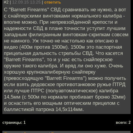
#2 |
12.09.15 13:25
|
ответить
C "Barrett Firearms" СВД сравнивать не нужно, а вот
с снайперскими винтовками нормального калибра -
вполне можно. При непревзойденной крепости и
надежности СВД в плане точности уступит лучшим
западным филигранным винтовкам-скрипкам совсем
не намного. Уж точно не настолько как описано в
видео (400м против 1500м). 1500м это паспортная
прицельная дальность стрельбы СВД. Что касется
"Barrett Firearms", то и у нас есть снайперское
оружие такого калибра. И вряд ли оно хуже. Очень
хорошую крупнокалиберную снайперку
(превосходящую "Barrett Firearms") можно получить
если взять дедовское противотанковое ружье ПТРД
или лучше ПТРС (полуавтоматическое) калибра
14,5мм (с 500м по нормали пробивает броню 32мм)
и оснастить его мощным оптическим прицелом с
баллистикой патрона 14,5х114мм.
cтраницы: 1
всего: 2