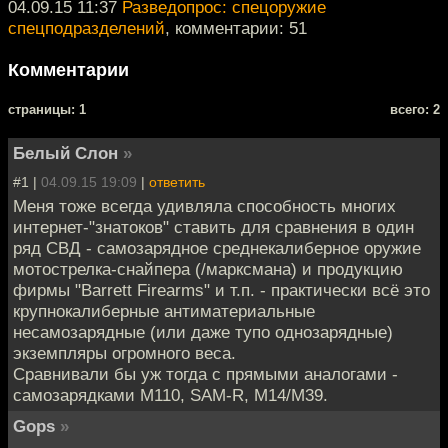
04.09.15 11:37
Разведопрос: спецоружие
спецподразделений
, комментарии: 51
Комментарии
cтраницы: 1
всего: 2
Белый Слон
»
#1 |
04.09.15 19:09
|
ответить
Меня тоже всегда удивляла способность многих
интернет-"знатоков" ставить для сравнения в один
ряд СВД - самозарядное среднекалиберное оружие
мотострелка-снайпера (/марксмана) и продукцию
фирмы "Barrett Firearms" и т.п. - практически всё это
крупнокалиберные антиматериальные
несамозарядные (или даже тупо однозарядные)
экземпляры огромного веса.
Сравнивали бы уж тогда с прямыми аналогами -
самозарядками M110, SAM-R, M14/M39.
Gops
»