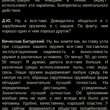
демонстрации на Майдане в Киеве. “Беркут”
использовал эти карабины. Боеприпасы нелетального
действия.
Д.Ю.
Ну, а все-таки. Доводилось общаться и с
зарубежным оружием, и с нашим. По факту, чем
хорошо одно и чем хорошо другое?
Вячеслав Батурский.
Ну, вы знаете как, во главу угла
при создании нашего оружия все-таки поставлена
эксплуатационная надежность и выносливость
оружия в различных условиях. От минус 50, до плюс
50 пишут. Я думаю, дельта все-таки больше. И
различные среды использования: пыль, снег, вода,
грязь. Наше оружие выдерживает любую среду. Не
смотря на это, образцы зарубежных оружейных фирм
обладают значительно лучшей точностью. На
определенных дистанциях, усредненных.
Значительно лучшей кучностью. Об эргономике
вообще речь не идет, у них всегда все было для
человека. Удобно, качественно, хороший пластик. У
нас сейчас формируется общество потребителей,