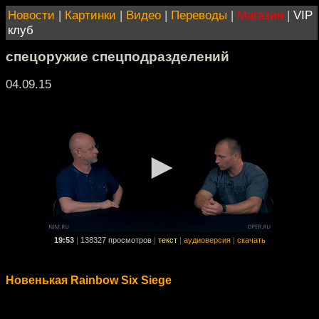
Новости
|
Картинки
|
Видео
|
Переводы
|
Магазин
|
VIP
клуб
спецоружие спецподразделений
04.09.15
19:53
|
138327 просмотров
|
текст
|
аудиоверсия
|
скачать
Новенькая Rainbow Six Siege