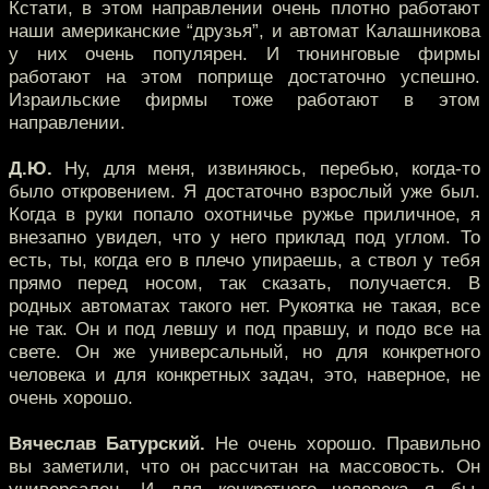
Кстати, в этом направлении очень плотно работают
наши американские “друзья”, и автомат Калашникова
у них очень популярен. И тюнинговые фирмы
работают на этом поприще достаточно успешно.
Израильские фирмы тоже работают в этом
направлении.
Д.Ю.
Ну, для меня, извиняюсь, перебью, когда-то
было откровением. Я достаточно взрослый уже был.
Когда в руки попало охотничье ружье приличное, я
внезапно увидел, что у него приклад под углом. То
есть, ты, когда его в плечо упираешь, а ствол у тебя
прямо перед носом, так сказать, получается. В
родных автоматах такого нет. Рукоятка не такая, все
не так. Он и под левшу и под правшу, и подо все на
свете. Он же универсальный, но для конкретного
человека и для конкретных задач, это, наверное, не
очень хорошо.
Вячеслав Батурский.
Не очень хорошо. Правильно
вы заметили, что он рассчитан на массовость. Он