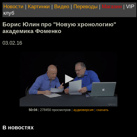
Новости
|
Картинки
|
Видео
|
Переводы
|
Магазин
|
VIP
клуб
Борис Юлин про "Новую хронологию"
академика Фоменко
03.02.16
50:04
|
278450 просмотров
|
аудиоверсия
|
скачать
В новостях