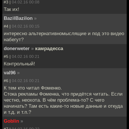
#3 |
04.02.16 00:08
Так их!
BazilBazilon
»
#4 |
04.02.16 00:15
интересно альтернативномыслящие и под это видео
набегут?
donerweter
»
камрадесса
#5 |
04.02.16 00:21
Контрольный!
val96
»
#6 |
04.02.16 00:21
К тем кто читал Фоменко.
Стока рекламы Фоменка, что придётся читать. Если
честно, неохота. В чём проблема-то? С чего
начинать? Там есть какие-то новые данные и откуда
и т.д. и т.п.?
Goblin
»
#7 |
04.02.16 00:22