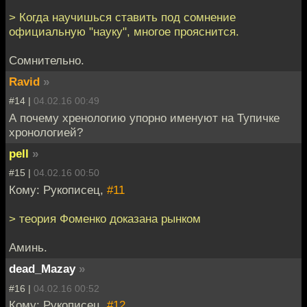
> Когда научишься ставить под сомнение
официальную "науку", многое прояснится.
Сомнительно.
Ravid
»
#14 |
04.02.16 00:49
А почему хренологию упорно именуют на Тупичке
хронологией?
pell
»
#15 |
04.02.16 00:50
Кому: Рукописец,
#11
> теория Фоменко доказана рынком
Аминь.
dead_Mazay
»
#16 |
04.02.16 00:52
Кому: Рукописец,
#12