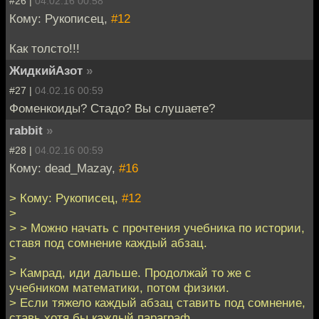
#26 |
04.02.16 00:58
Кому: Рукописец,
#12
Как толсто!!!
ЖидкийАзот
»
#27 |
04.02.16 00:59
Фоменкоиды? Стадо? Вы слушаете?
rabbit
»
#28 |
04.02.16 00:59
Кому: dead_Mazay,
#16
> Кому: Рукописец,
#12
>
> > Можно начать с прочтения учебника по истории,
ставя под сомнение каждый абзац.
>
> Камрад, иди дальше. Продолжай то же с
учебником математики, потом физики.
> Если тяжело каждый абзац ставить под сомнение,
ставь хотя бы каждый параграф.