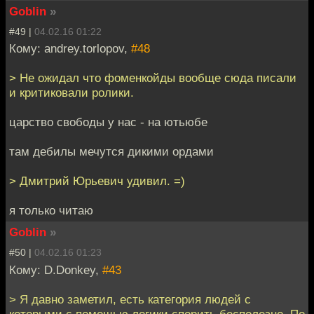
Goblin
»
#49 |
04.02.16 01:22
Кому: andrey.torlopov,
#48
> Не ожидал что фоменкойды вообще сюда писали
и критиковали ролики.
царство свободы у нас - на ютьюбе
там дебилы мечутся дикими ордами
> Дмитрий Юрьевич удивил. =)
я только читаю
Goblin
»
#50 |
04.02.16 01:23
Кому: D.Donkey,
#43
> Я давно заметил, есть категория людей с
которыми с помощью логики спорить бесполезно. По