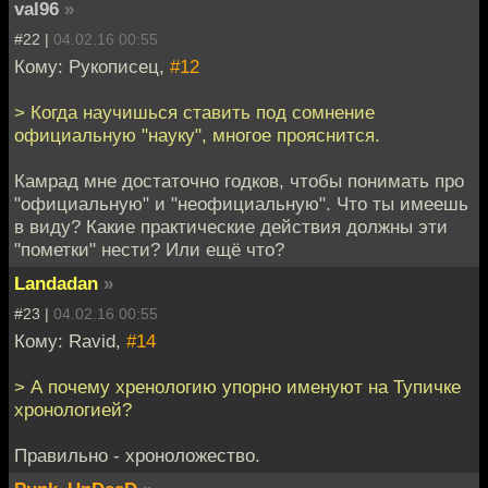
val96
»
#22 |
04.02.16 00:55
Кому: Рукописец,
#12
> Когда научишься ставить под сомнение
официальную "науку", многое прояснится.
Камрад мне достаточно годков, чтобы понимать про
"официальную" и "неофициальную". Что ты имеешь
в виду? Какие практические действия должны эти
"пометки" нести? Или ещё что?
Landadan
»
#23 |
04.02.16 00:55
Кому: Ravid,
#14
> А почему хренологию упорно именуют на Тупичке
хронологией?
Правильно - хроноложество.