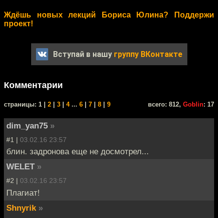
Ждёшь новых лекций Бориса Юлина? Поддержи
проект!
Вступай в нашу
группу ВКонтакте
Комментарии
cтраницы: 1 |
2
|
3
|
4
...
6
|
7
|
8
|
9
всего: 812,
Goblin
: 17
dim_yan75
»
#1 |
03.02.16 23:57
блин. задронова еще не досмотрел...
WELET
»
#2 |
03.02.16 23:57
Плагиат!
Shnyrik
»