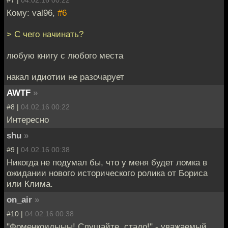
Кому: val96,
#6
> С чего начинать?
любую книгу с любого места
накал идиотии не разочарует
AWTF
»
#8 |
04.02.16 00:22
Интересно
shu
»
#9 |
04.02.16 00:38
Никогда не подумал бы, что у меня будет ломка в
ожидании нового исторического ролика от Бориса
или Клима.
on_air
»
#10 |
04.02.16 00:38
"Фоменкоидыыы! Слушайте, стадо!" - уважаемый