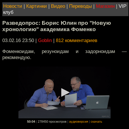
Новости
|
Картинки
|
Видео
|
Переводы
|
Магазин
|
VIP
клуб
Разведопрос: Борис Юлин про "Новую
хронологию" академика Фоменко
03.02.16 23:50
|
Goblin
|
812 комментариев
Фоменкоидам, резуноидам и задорноидам —
рекомендую.
50:04
|
278450 просмотров
|
аудиоверсия
|
скачать