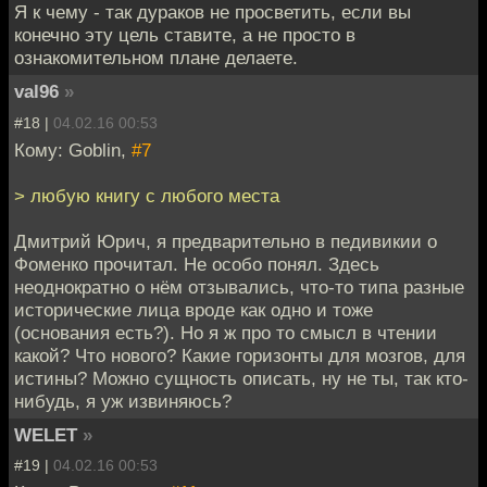
Я к чему - так дураков не просветить, если вы
конечно эту цель ставите, а не просто в
ознакомительном плане делаете.
val96
»
#18 |
04.02.16 00:53
Кому: Goblin,
#7
> любую книгу с любого места
Дмитрий Юрич, я предварительно в педивикии о
Фоменко прочитал. Не особо понял. Здесь
неоднократно о нём отзывались, что-то типа разные
исторические лица вроде как одно и тоже
(основания есть?). Но я ж про то смысл в чтении
какой? Что нового? Какие горизонты для мозгов, для
истины? Можно сущность описать, ну не ты, так кто-
нибудь, я уж извиняюсь?
WELET
»
#19 |
04.02.16 00:53