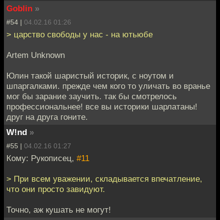
Goblin
»
#54 |
04.02.16 01:26
> царство свободы у нас - на ютьюбе
Artem Unknown
Юлин такой шаристый историк, с ноутом и
шпаргалками. прежде чем кого то уличать во вранье
мог бы зарание заучить. так бы смотрелось
профессиональнее! все вы историки шарлатаны!
друг на друга гоните.
W!nd
»
#55 |
04.02.16 01:27
Кому: Рукописец,
#11
> При всем уважении, складывается впечатление,
что они просто завидуют.
Точно, аж кушать не могут!