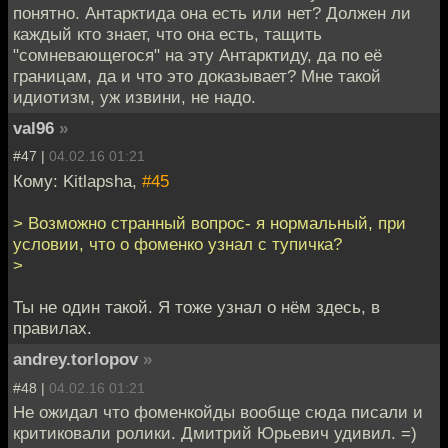
понятно. Антарктида она есть или нет? Должен ли
каждый кто знает, что она есть, тащить
"сомневающегося" на эту Антарктиду, да по её
границам, да и что это доказывает? Мне такой
идиотизм, уж извини, не надо.
val96
»
#47 |
04.02.16 01:21
Кому: Kitlapsha,
#45
> Возможно странный вопрос- я нормальный, при
условии, что о фоменко узнал с тупичка?
>
Ты не один такой. Я тоже узнал о нём здесь, в
правилах.
andrey.torlopov
»
#48 |
04.02.16 01:21
Не ожидал что фоменкойды вообще сюда писали и
критиковали ролики. Дмитрий Юрьевич удивил. =)