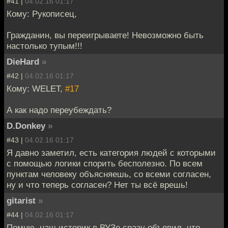
#41 |
04.02.16 01:17
Кому: Рукописец,
Гражданин, вы переигрываете! Невозможно быть
настолько тупым!!!
DieHard
»
#42 |
04.02.16 01:17
Кому: WELET,
#17
А как надо переубеждать?
D.Donkey
»
#43 |
04.02.16 01:17
Я давно заметил, есть категория людей с которыми
с помощью логики спорить бесполезно. По всем
пунктам человеку объясняешь, со всеми согласен,
ну и что теперь согласен? Нет ты всё врешь!
gitarist
»
#44 |
04.02.16 01:17
Помню, наш историк в ВУЗе сразу объявил, что,