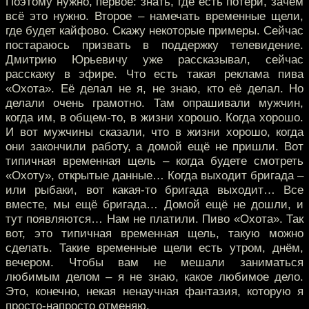
Поэтому нужно, первое: знать, где есть потери, зачем
всё это нужно. Второе – намечать временные щели,
где будет кайфово. Скажу некоторые примеры. Сейчас
постараюсь призвать в поддержку телевидение.
Дмитрию Юрьевичу уже рассказывал, сейчас
расскажу в эфире. Что есть такая реклама пива
«Охота». Её делал не я, не знаю, кто её делал. Но
делали очень грамотно. Там опрашивали мужчин,
когда им, в общем-то, в жизни хорошо. Когда хорошо.
И вот мужчины сказали, что в жизни хорошо, когда
они закончили работу, а домой ещё не пришли. Вот
типичная временная щель – когда будете смотреть
«Охоту», открытые данные… Когда выходит бригада –
или рыбаки, вот какая-то бригада выходит… Все
вместе, мы ещё бригада… Домой ещё не дошли, и
тут появляются… Нам не платили. Пиво «Охота». Так
вот, это типичная временная щель, такую можно
сделать. Такие временные щели есть утром, днём,
вечером. Чтобы вам не мешали заниматься
любимым делом – я не знаю, какое любимое дело.
Это, конечно, некая ненаучная фантазия, которую я
просто-напросто отменяю.