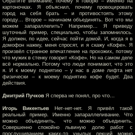
Обратите внимание, почему я говорю – именно на
картоночках. Я объяснил, почему провоцировать
город на себя брать – и противостоять этому
городу… Второе – начинаем объединять. Вот что мы
можем запараллелить? Например… Я приведу
шуточный пример, специально, чтобы запомнилось.
Я должен, по идее, сейчас пойти домой. И, когда я в
домофон нажму, меня спросят, и я скажу «Кофе». Я
произвёл странное впечатление на прохожих, потому
что мужик в стенку говорит «Кофе». Но на самом деле
всё нормально. Потому что люди понимают, что это
я. И к моему поднятию – у нас в доме лифта нет
физически – к моему поднятию кофе будет. Два
действия.
Дмитрий Пучков
Я сперва не понял, про что…
Игорь Викентьев
Нет-нет-нет. Я привёл такой
реальный пример. Именно запараллеливание. Что
можно объединить, что можно объединить.
Совершенно спокойно львиную долю работ с
прослушиванием каких-то унылых лекций можно