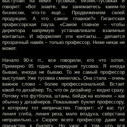
выступает на неких тусовках, бизнес-тусовках и
говорит: «Вот знаете, вы занимаетесь каким-то
бизнесом, что-то ещё… Продвижением своей
продукции. А что самое главное?» Гигантская
профессорская пауза. «Самое главное – чтобы
директора напрямую устанавливали взаимные
контакты». И оформляет эти контакты… делается
прозрачный намёк – только профессор. Ниже никак не
может.
Начало 90-х гг., все говорили, кто что хотел.
Примерно 95 годик, очередная тусовка. Я иногда
бываю, иногда не бываю. То же самый профессор
выступает. Уже тусовка сменилась. Она стала – очень
важное слово – более профессиональной. Встает
какой-то дизайнер. То, что он дизайнер – видно сразу.
Потому что футболка, штаны, бейдж на коленях – как
обычно у дизайнеров. Показывает буклет профессору,
к которому тот непричастен. Говорит: «У вас тут
линия сгиба, линия реза, мало воздуха, свёрстана
неправильно…» Скорее всего профессор даже не
причастен к буклету. Но ужас в том, что вся