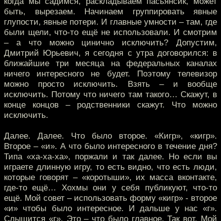
когда мы садимся, раскладываем пасьянсик, может
быть, вырезаем. Начинаем группировать явные
глупости, явные потери. И главные умности – там, где
были щели, что-то ещё не использовали. И смотрим
– а что можно цинично исключить? Допустим,
Дмитрий Юрьевич, я сегодня с утра договорился: в
ближайшие три месяца на федеральных каналах
ничего интересного не будет. Поэтому телевизор
можно просто исключить. Взять – и вообще
исключить. Потому что ничего там такого… Скажут, в
конце концов – родственники скажут. Что можно
исключить.
Далее. Далее. Что было второе. «Кигр», «кигр».
Второе – «и». А что было интересного в течение дня?
Типа «ха-ха-ха», поржали и так далее. Но если вы
играете длинную игру, то есть видно, что есть люди,
которые говорят – «коротыши», их масса вконтакте,
где-то ещё… Хохмы они у себя публикуют, что-то
ещё. Мой совет – использовать форму «кигр» - второе
«и» чтобы было интересное. И дальше у нас «г».
Слышится «г». Это – что было главное. Так вот. Мой