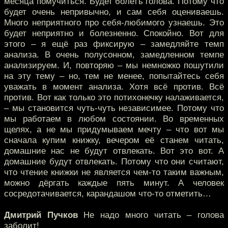
месяца помучиться. Будет болеть голова. Потому что
будет очень непривычно, и сам себя оцениваешь.
Много неприятного про себя-любимого узнаешь. Это
будет неприятно и болезненно. Спокойно. Вот для
этого – я ещё раз фиксирую – замедляйте темп
анализа. В очень полусонном, замедленном темпе
анализируем. И, повторяю – мы немножко пошутили
на эту тему – но, тем не менее, попытайтесь себя
уважать в момент анализа. Хотя всё против. Всё
против. Вот как только это потихонечку налаживается,
– мы становится чуть-чуть независимее. Потому что
мы работаем в любом состоянии. Во временных
щелях, а не мы придумываем мечту – что вот мы
сначала купим книжку, вечером её станем читать,
домашние нас не будут отвлекать. Вот это вот. А
домашние будут отвлекать. Потому что они считают,
что чтение книжки не является чем-то таким важным,
можно дёргать каждые пять минут. А человек
сосредотачивается, карандашом что-то отметить…
Дмитрий Пучков
Не надо много читать – голова
заболит!