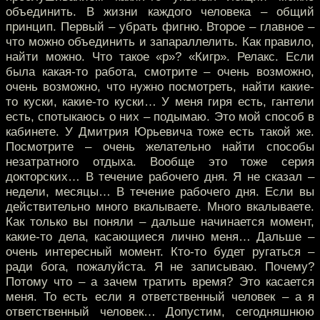
объединить. В жизни каждого человека – общий
принцип. Первый – убрать фигню. Второе – главное –
что можно объединить и запараллелить. Как правило,
найти можно. Что такое «р»? «Кигр». Релакс. Если
была какая-то работа, смотрите – очень возможно,
очень возможно, что нужно посмотреть, найти какие-
то куски, какие-то куски… У меня гиря есть, гантели
есть, спотыкаюсь о них – подымаю. Это мой способ в
кабинете. У Дмитрия Юрьевича тоже есть такой же.
Посмотрите – очень желательно найти способы
незатратного отдыха. Вообще это тоже серия
докторских… В течение рабочего дня. Я не сказал –
недели, месяцы… В течение рабочего дня. Если вы
действительно много вкалываете. Много вкалываете.
Как только вы поняли – дальше начинается момент,
какие-то дела, касающиеся лично меня… Дальше –
очень интересный момент. Кто-то будет ругаться –
ради бога, пожалуйста. Я не записываю. Почему?
Потому что – а зачем тратить время? Это касается
меня. То есть если я ответственный человек – а я
ответственный человек… Допустим, сегодняшнюю