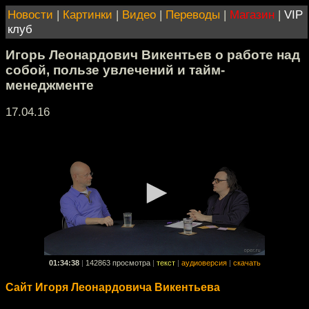
Новости
|
Картинки
|
Видео
|
Переводы
|
Магазин
|
VIP
клуб
Игорь Леонардович Викентьев о работе над
собой, пользе увлечений и тайм-
менеджменте
17.04.16
01:34:38
|
142863 просмотра
|
текст
|
аудиоверсия
|
скачать
Сайт Игоря Леонардовича Викентьева