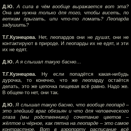
Д.Ю.
А сила в чём вообще выражается вот эта?
Она им нужна только для того, чтобы висеть, по
веткам прыгать, или что-то ломать? Леопарда
задушить?
Т.Г.Кузнецова.
Нет, леопардов они не душат, они не
контактируют в природе. И леопарды их не едят, и эти
их не едят.
Д.Ю.
А я слышал такую басню…
Т.Г.Кузнецова.
Ну если попадётся какая-нибудь
дурочка, то конечно, что же леопарду остаётся
делать, это же цепочка пищевая всё равно. Надо же.
В общем-то нет, они так.
Д.Ю.
Я слышал такую басню, что вообще леопард –
это злейший враг обезьян и что для человеческого
глаза (мы родственники) сочетание цветов –
жёлтое и чёрное, как пятна на леопарде – это самое
контрастное. Вот в аэропорту расписание всё