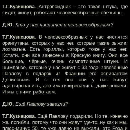
Т.Г.Кузнецова.
Антропоидник – это такая штука, где
сидят, живут, работают человекообразные обезьяны.
Д.Ю.
Кто у нас числится в человекообразных?
Т.Г.Кузнецова.
В человекообразных у нас числятся
орангутаны, которых у нас нет, которые такие рыжие,
лохматые. Есть гориллы, которых тоже у нас нет.
Кстати, они все занесены в Красную книгу. Они все
большие, чёрные, очень симпатичные штуки. И
шимпанзе, которые у нас живут с 33 года, завезённые
Павлову в подарок из Франции его аспирантом
Денисовым. И с тех пор они у нас живут,
адаптировались, акклиматизировались, даже рожали.
И мы с ними работаем.
Д.Ю.
Ещё Павлову завезли?
Т.Г.Кузнецова.
Ещё Павлову подарили. Но те, конечно
же, погибли, потому что они живут где-то, ну как и мы,
плюс-минус 50, те уже давно не выжили, это Роза и