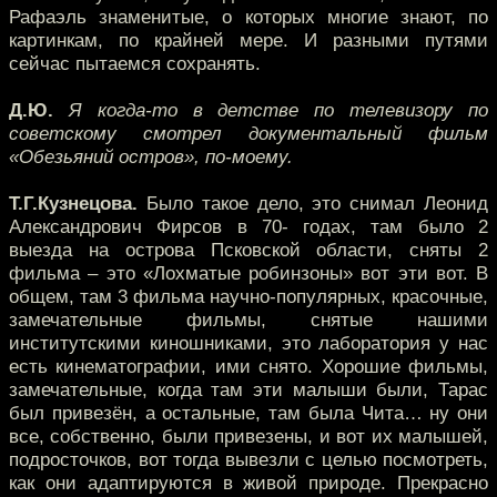
Рафаэль знаменитые, о которых многие знают, по
картинкам, по крайней мере. И разными путями
сейчас пытаемся сохранять.
Д.Ю.
Я когда-то в детстве по телевизору по
советскому смотрел документальный фильм
«Обезьяний остров», по-моему.
Т.Г.Кузнецова.
Было такое дело, это снимал Леонид
Александрович Фирсов в 70- годах, там было 2
выезда на острова Псковской области, сняты 2
фильма – это «Лохматые робинзоны» вот эти вот. В
общем, там 3 фильма научно-популярных, красочные,
замечательные фильмы, снятые нашими
институтскими киношниками, это лаборатория у нас
есть кинематографии, ими снято. Хорошие фильмы,
замечательные, когда там эти малыши были, Тарас
был привезён, а остальные, там была Чита… ну они
все, собственно, были привезены, и вот их малышей,
подросточков, вот тогда вывезли с целью посмотреть,
как они адаптируются в живой природе. Прекрасно