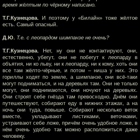
время жёлтым по чёрному написано.
Т.Г.Кузнецова.
И поэтому у «Билайн» тоже жёлтое
есть. Самый опасный.
Д.Ю.
Т.е. с леопардом шимпанзе не очень?
Т.Г.Кузнецова.
Нет, ну они не контактируют, они,
естественно, убегут, они не побегут к леопарду в
объятия, ни ко льву, ни к леопарду, ни к кому, хоть они
все там жёлто-чёрные, и потом – ниша у них. Это
гориллы ходят по земле, а шимпанзе, они всё-таки
могут подниматься, и на деревьях там. Они не только
могут, они поднимаются, они ночуют на деревьях.
Они строят себе гнёзда там превосходно. Днём они
путешествуют, собирают еду в нижних этажах, а на
ночь они туда, повыше. Собирают несколько веток
вместе, укладывают листиками, веточками,
устраивают себе ложе, причём очень удобное ложе, в
нём очень удобно так можно расположиться даже
человеку.