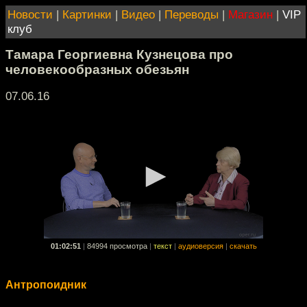
Новости
|
Картинки
|
Видео
|
Переводы
|
Магазин
|
VIP
клуб
Тамара Георгиевна Кузнецова про
человекообразных обезьян
07.06.16
01:02:51
|
84994 просмотра
|
текст
|
аудиоверсия
|
скачать
Антропоидник