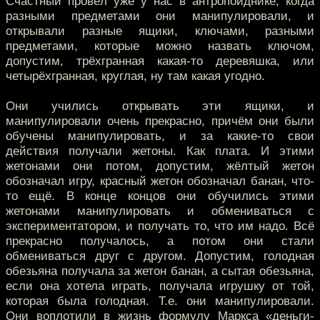
Счастный провёл уже у нас в антропоиднике, когда
разными предметами они манипулировали, и
открывали разные ящики, ключами, разными
предметами, которые можно назвать ключом,
допустим, трёхгранная какая-то деревяшка, или
четырёхгранная, круглая, ну там какая угодно.
Они учились открывать эти ящики, и
манипулировали очень прекрасно, причём они были
обучены манипулировать, и за какие-то свои
действия получали жетоны. Как плата. И этими
жетонами они потом, допустим, жёлтый жетон
обозначал игру, красный жетон обозначал банан, что-
то ещё. В конце концов они обучились этими
жетонами манипулировать и обмениваться с
экспериментатором, и получать то, что им надо. Всё
прекрасно получалось, а потом они стали
обмениваться друг с другом. Допустим, голодная
обезьяна получала за жетон банан, а сытая обезьяна,
если она хотела играть, получала игрушку от той,
которая была голодная. Т.е. они манипулировали.
Они воплотили в жизнь формулу Маркса «деньги-