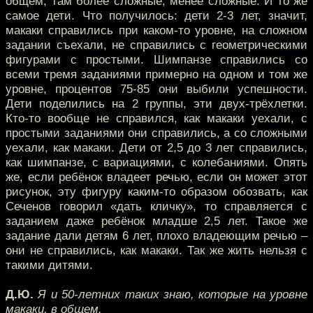
общем, там более сложные, менее сложные. И то же
самое дети. Что получилось: дети 2-3 лет, значит,
макаки справились при каком-то уровне, на сложном
задании съехали, не справились с геометрическими
фигурами с простыми. Шимпанзе справились со
всеми тремя заданиями примерно на одном и том же
уровне, процентов 75-85 они выбили успешности.
Дети поделились на 2 группы, эти двух-трёхлетки.
Кто-то вообще не справился, как макаки уехали, с
простыми заданиями они справились, а со сложными
уехали, как макаки. Дети от 2,5 до 3 лет справились,
как шимпанзе, с вариациями, с колебаниями. Опять
же, если ребёнок владеет речью, если он может этот
рисунок, эту фигуру каким-то образом обозвать, как
Сеченов говорил «дать кличку», то справляется с
заданием даже ребёнок младше 2,5 лет. Такое же
задание дали детям 6 лет, плохо владеющим речью –
они не справились, как макаки. Так же жить нельзя с
такими дитями.
Д.Ю.
Я и 50-летних таких знаю, которые на уровне
макаки, в общем.