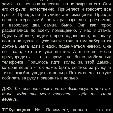
замок, т.е. нет, она повесила, но не закрыла его. Они
его открыли, естественно. Прибегают и говорят: все
гуляют. Правда, не на улице, а в помещении. Правда,
не все пятеро, там было как раз взрослых трое самок,
и взрослых два самца было. Они как горох
рассыпались по всему помещению, у нас 3 этажа.
Одна наиболее, видимо, проголодавшаяся, по запаху
пошла на кухню в цокольный этаж, а там лаборантка
должна была идти с едой, подниматься наверх. Она
не знала, что эти уже вышли. А я её не могла
предупредить – в то время не было мобильных
телефонов. Пришлось идти вслед за этой дамой,
которая пошла к той даме, брать её тихо за ручку, и
тихо спокойно уводить в вольер. Потом всех по штуке
собирать за руку и заводить в вольер.
Д.Ю.
Т.е. они вот так вот не доминируют что ли,
типа, куда ты меня трогаешь, куда ты меня
ведёшь?
Т.Г.Кузнецова.
Нет. Понимаете, вольер – это их