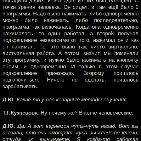
Посадили двоих. И вот один из них был тунеядец. С
точки зрения человека. Он сидел, и там ещё было 2
программы. Надо было нажимать, либо одновременно
можно было нажимать, либо последовательно,
программа так включалась. Когда она одновременно
нажималась, то один работал, а второй получал
подкрепление независимо от того, нажимал он и как
он нажимал. Т.е. это было так, чисто виртуально,
виртуальная работа. А потом, значит, мы поменяли
эту программу, и нужно было нажимать на кнопочку
обоим, и одновременно. И только в этом случае
подкрепление приезжало. Второму пришлось
подключиться. Ничего не сделать, пришлось
зарабатывать.
Д.Ю.
Какие-то у вас коварные методы обучения.
Т.Г.Кузнецова.
Ну почему же? Вполне человеческие.
Д.Ю.
Да. А вот вернемся чуть-чуть назад. Вот вы
сказали, что они смотрят, куда вы кладёте ключи,
откуда их вынимаете. Я когда-то работал