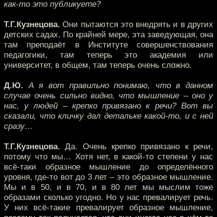
как-то это публикуете?
Т.Г.Кузнецова.
Они пытаются это внедрять и в других
детских садах. По крайней мере, эта заведующая, она
там преподаёт в Институте совершенствования
педагогики, там теперь это академия или
университет, в общем, там теперь очень сложно.
Д.Ю.
А я вот правильно понимаю, что в данном
случае очень сильно видно, что мышление – оно у
нас, у людей – крепко привязано к речи? Вот вы
сказали, что кличку дал детальке какой-то, и с ней
сразу…
Т.Г.Кузнецова.
Да. Очень крепко привязано к речи,
потому что мы… Хотя нет, в какой-то степени у нас
всё-таки образное мышление до определённого
уровня, где-то вот до 3 лет – это образное мышление.
Мы и в 50, и в 70, и в 80 лет мы мыслим тоже
образами сколько угодно. Но у нас превалирует речь.
У них всё-такие превалирует образное мышление,