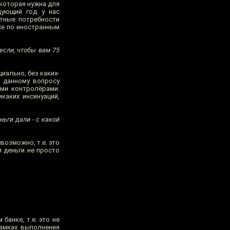
 которая нужна для
дующий год у нас
нтные потребности
же по иностранным
несли, чтобы вам 75
иально, без каких-
о данному вопросу
ми контролёрами.
каких инсинуаций,
ьги дали - с какой
возможно, т.е. это
 деньги не просто
банке, т.е. это не
рамках выполнения