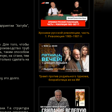
риятии "Ахтуба",
Хроники русской революции, часть
1: Революция 1905–1907 гг.
. Для того, чтобы
 производство труб
ть, таким способом
чую, на стане, тем
 только сделать на
Трамп против родильного туризма,
, это долго.
безработица из-за ИИ
ки. Т.е. структура
родная структура.