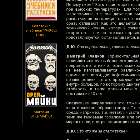
Почему льём? Есть такие марки ста
при высоких температурах. Для тог
жаропрочные, т.е. они даже при в
раскатывали на горячую, но это оче
сразу отливают. Как это делается:
Советские
технический кокиль, который специ
учебники 1940-50х
скоростях - там на стенках порядк
годов
кристаллизуется, останавливается, в
Д.Ю.
Она вертикальная, горизонтальна
Дмитрий Гладков.
Горизонтальная.
отливают или очень большого диаметр
поправок вот этих и от технических 
из неё изготавливается различн
промышленности, для нефтехимическ
печные ролики, т.е. это проходная п
внутри большой, по которому двигае
стойкости, и такие ролики можно
протяжении 10 лет.
Следующее направление: это тоже м
кипятильников, образно говоря. Т.е.
Магазин
среда, например, т.е. металл, чувст
ОПЕРМАЙКИ
теми же газовыми горелками или эл
марки стали, внутри происходит горени
Д.Ю.
Это что же за стали такие?