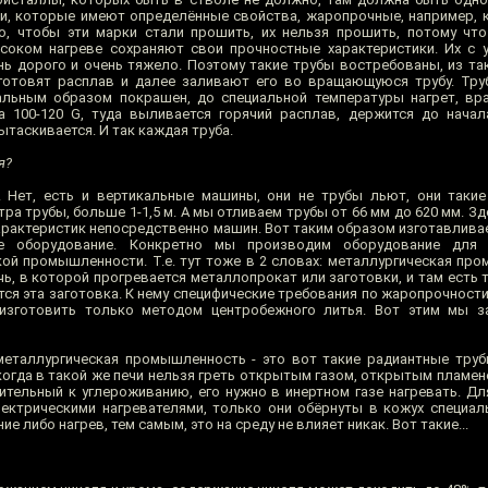
ли, которые имеют определённые свойства, жаропрочные, например,
о, чтобы эти марки стали прошить, их нельзя прошить, потому что
ысоком нагреве сохраняют свои прочностные характеристики. Их с
нь дорого и очень тяжело. Поэтому такие трубы востребованы, из так
 готовят расплав и далее заливают его во вращающуюся трубу. Тру
альным образом покрашен, до специальной температуры нагрет, вр
а 100-120 G, туда выливается горячий расплав, держится до начал
ытаскивается. И так каждая труба.
я?
 Нет, есть и вертикальные машины, они не трубы льют, они таки
а трубы, больше 1-1,5 м. А мы отливаем трубы от 66 мм до 620 мм. Зд
характеристик непосредственно машин. Вот таким образом изготавливае
ое оборудование. Конкретно мы производим оборудование для 
ой промышленности. Т.е. тут тоже в 2 словах: металлургическая про
ечь, в которой прогревается металлопрокат или заготовки, и там есть 
тся эта заготовка. К нему специфические требования по жаропрочност
 изготовить только методом центробежного литья. Вот этим мы з
еталлургическая промышленность - это вот такие радиантные труб
 когда в такой же печи нельзя греть открытым газом, открытым пламен
вительный к углероживанию, его нужно в инертном газе нагревать. Дл
ектрическими нагревателями, только они обёрнуты в кожух специа
е либо нагрев, тем самым, это на среду не влияет никак. Вот такие...