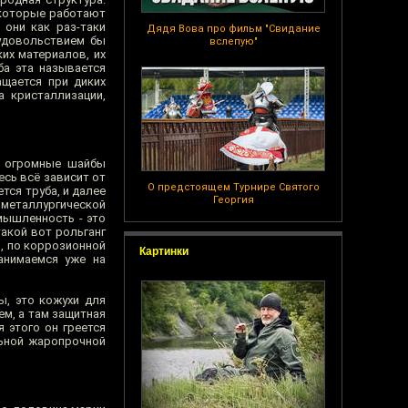
 которые работают
 они как раз-таки
Дядя Вова про фильм "Свидание
 удовольствием бы
вслепую"
их материалов, их
ба эта называется
ащается при диких
а кристаллизации,
е огромные шайбы
есь всё зависит от
О предстоящем Турнире Святого
тся труба, и далее
Георгия
металлургической
мышленность - это
такой вот рольганг
и, по коррозионной
Картинки
анимаемся уже на
ы, это кожухи для
ем, а там защитная
я этого он греется
льной жаропрочной