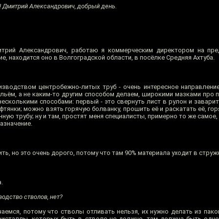
! Дмитрий Александрович, добрый день.
рий Александрович, работаю я коммерческим директором на предп
, находится оно в Волгоградской области, в посёлке Средняя Ахтуба.
зводством центробежно-литых труб - очень интересное направление
х льём, а не каким-то другим способом делаем, широкими мазками про
несколькими способами: первый - это свернуть лист в рулон и завари
янки; можно взять горячую болванку, прошить её и раскатать её, горя
ю трубу; ну и там, простят меня специалисты, примерно то же самое,
азначение.
, но это очень дорого, потому что там 90% материала уходит в стружку
.
одство стволов, нет?
аемся, потому что стволы отливать нельзя, их нужно делать из паков
кристаллы, которых быть в стволе не должно, там должна быть одно