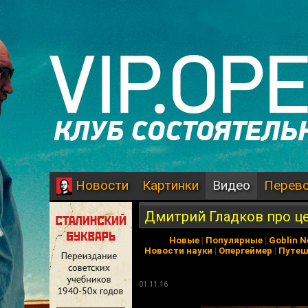
Картинки
Видео
Перев
Новости
Дмитрий Гладков про ц
Новые
|
Популярные
|
Goblin 
Новости науки
|
Опергеймер
|
Путеш
01.11.16