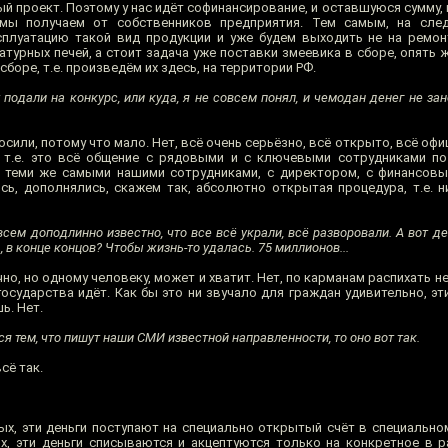
й проект. Поэтому у нас идёт софинансирование, и оставшуюся сумму,
, мы получаем от собственников предприятия. Тем самым, на сле
сплуатацию такой вид продукции и уже будем выходить не на ремо
урных печей, а стоит задача уже поставки змеевика в сборе, опять 
сборе, т.е. произведём их здесь, на территории РФ.
 подали на конкурс, или куда, я не совсем понял, и чемодан денег не за
сили, потому что мало. Нет, всё очень серьёзно, всё открыто, всё офиц
, т.е. это всё общение с рядовыми и с ключевыми сотрудниками п
 теми же самыми нашими сотрудниками, с директором, с финансовы
ь, дополнялись, скажем так, абсолютно открытая процедура, т.е. ни
м доподлинно известно, что все всё украли, всё разворовали. А вот ден
 в конце концов? Чтобы жизнь-то удалась. 75 миллионов...
но, но одному человеку, может и хватит. Нет, по карманам распихать не
сударства идёт. Как бы это ни звучало для граждан удивительно, эти
ь. Нет.
 тем, что пишут наши СМИ известной направленности, то оно вот так.
сё так.
ых, эти деньги поступают на специально открытый счёт в специальном 
ых, эти деньги списываются и акцептуются только на конкретное в 