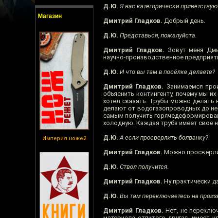
Д.Ю.
Я вас категорически приветствую
Магазин
Дмитрий Гладков.
Добрый день.
Д.Ю.
Представься, пожалуйста.
Дмитрий Гладков.
Зовут меня Дмит
научно-производственное предприятие
Д.Ю.
И что вы там в посёлке делаете?
Дмитрий Гладков.
Занимаемся прои
объяснить контингенту, почему мы и
хотел сказать. Трубы можно делать 
делают от водогазопроводных до нефт
самым получить горячедеформированну
холодную. Каждая труба имеет своё н
Д.Ю.
А если просверлить болванку?
Империя ножей
Дмитрий Гладков.
Можно просверлить
Д.Ю.
Ствол получится.
Дмитрий Гладков.
Ну практически да
Д.Ю.
Вы там переключаетесь на произв
Дмитрий Гладков.
Нет, не переключ
материала отлитого другая, имеет 