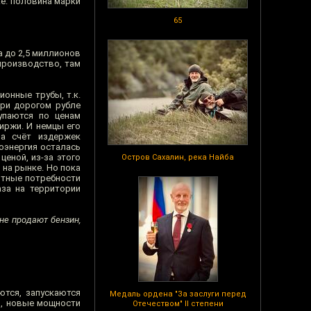
.е. половина марки
65
 до 2,5 миллионов
производство, там
онные трубы, т.к.
при дорогом рубле
упаются по ценам
иржи. И немцы его
за счёт издержек
оэнергия осталась
ценой, из-за этого
Остров Сахалин, река Найба
на рынке. Но пока
нтные потребности
аза на территории
не продают бензин,
ются, запускаются
Медаль ордена "За заслуги перед
й, новые мощности
Отечеством" II степени