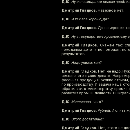
Д.Ю.
Ну и с чемоданом нельзя пройти 
Дмитрий Гладков.
Наверное, нет.
Д.Ю.
И так всё хорошо, да?
Дмитрий Гладков.
Да, наверное и та
Д.Ю.
Ну а государство-то родное, ему 
Дмитрий Гладков.
Скажем так: спа
чемоданом денег и не поможет, но 
результатов.
Д.Ю.
Надо унижаться?
Дмитрий Гладков.
Нет, не надо. Ну
смешно, это нужно делать. Например
фасонная продукция: всякие отливы, 
по производству. И задача наша сто
обратились к министерству промышл
развития промышленности. Выиграли э
Д.Ю.
Миллионов - чего?
Дмитрий Гладков.
Рублей. И опять ж
Д.Ю.
Этого достаточно?
Дмитрий Гладков.
Нет, этого не до