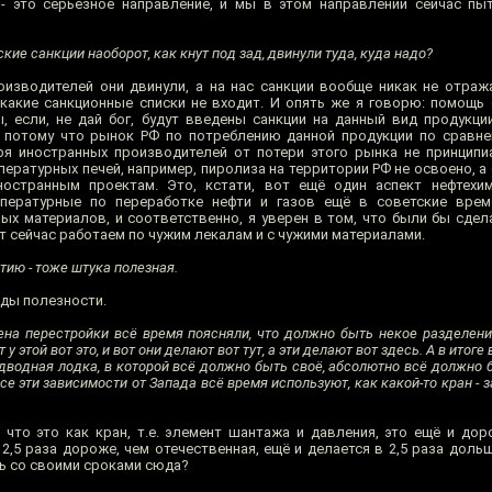
 - это серьёзное направление, и мы в этом направлении сейчас пыт
йские санкции наоборот, как кнут под зад, двинули туда, куда надо?
оизводителей они двинули, а на нас санкции вообще никак не отраж
какие санкционные списки не входит. И опять же я говорю: помощь
, если, не дай бог, будут введены санкции на данный вид продукции
, потому что рынок РФ по потреблению данной продукции по сравн
я иностранных производителей от потери этого рынка не принципиал
ратурных печей, например, пиролиза на территории РФ не освоено, а 
остранным проектам. Это, кстати, вот ещё один аспект нефтехим
мпературные по переработке нефти и газов ещё в советские врем
ых материалов, и соответственно, я уверен в том, что были бы сдел
вот сейчас работаем по чужим лекалам и с чужими материалами.
ию - тоже штука полезная.
ды полезности.
ена перестройки всё время поясняли, что должно быть некое разделение
 у этой вот это, и вот они делают вот тут, а эти делают вот здесь. А в итог
одводная лодка, в которой всё должно быть своё, абсолютно всё должно б
се эти зависимости от Запада всё время используют, как какой-то кран - з
что это как кран, т.е. элемент шантажа и давления, это ещё и доро
2,5 раза дороже, чем отечественная, ещё и делается в 2,5 раза доль
ть со своими сроками сюда?