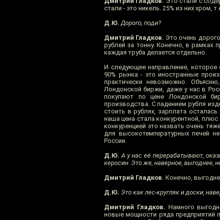
Дмитрий Гладков.
Это стали с соде
стали - это никель. 25% из них хром, т.е
Д.Ю.
Дорого, поди?
Дмитрий Гладков.
Это очень дорого
рублей за тонну. Конечно, в рамках
каждая труба делается отдельно.
И следующее направление, которое с
90% рынка - это иностранные произ
практически невозможно. Объясню,
Лондонской биржи, даже у нас в Рос
покупают по цене Лондонской би
производства. С падением рубля изд
стоить в рублях, зарплата осталась 
наша цена стала конкурентной, плюс
конкуренцией это назвать очень тя
для высокотемпературных печей неф
России.
Д.Ю.
А у нас её перерабатывают, оказ
керосин. Это же, наверное, выгоднее, н
Дмитрий Гладков.
Конечно, выгодне
Д.Ю.
Это как лес-кругляк и доски, наве
Дмитрий Гладков.
Намного выгодне
новые мощности ряда предприятий по