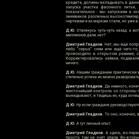
кредита, должны вкладывать в данны
запуска участка фасонного литья
показательное - мы запускаем в эк
змеевиков различных высокотемперат
чертежам и их маркам стали, но уже в 
Д.Ю.
Отвлекусь чуть-чуть назад: а вот
миллионов дали, нет?
Дмитрий Гладков.
Нет, мы ещё попро
либо "серых" схем или ещё чего-то
происходило в открытом режиме, с
Корректировались заявки, подавалис
ничего.
Д.Ю.
Нашим гражданам практически все
степенью успеха их можно разворовать,
Дмитрий Гладков.
Да немного, конеч
жесточайший контроль со стороны го
выкидывают, и тащишь их, куда хочеш
Д.Ю.
Ну если граждане руководствуются
Дмитрий Гладков.
То оно, конечно, в
Д.Ю.
А тут личный опыт.
Дмитрий Гладков.
А здесь, во-перв
просто там на счёт упали. Во-втор