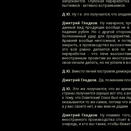
запускаются. Глубокая переработка
пытаемся - активно встраиваемся.
Д.Ю.
Ну т.е. это получается, что злоде
Дмитрий Гладков.
Ну наверное, пр
данный вид продукции вообще ни в 
падение рубля. Но с другой стороны
болезненный удар для предприятий
Аравией вообще ничтожный, и потер
закрыть, а производство высокотемпе
это всё равно делается всё по ин
переработки - что печи высокоте
иностранным проектам из иностранн
свои начали делать, но не успели и 
Д.Ю.
Вместо печей построили демократ
Дмитрий Гладков.
Да, пожинаем пло
Д.Ю.
Это же получается, что во врем
страны получается хорошо вот это, а вот
к тому, что Советский Союз был как п
оказывается то же самое, потому что в
а у вас своего нет, а мы вам не дадим.
Дмитрий Гладков.
Ну помимо того, 
иностранного производства стоит в 
очередь, и кто вы такие, чтобы бежа