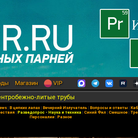
оды
Магазин
VIP
ентробежно-литые трубы
News
|
В цепких лапах
|
Вечерний Излучатель
|
Вопросы и ответы
|
Каб
ествия
|
Разведопрос
-
Наука и техника
|
Синий Фил
|
Смешное
|
Тре
Персоналии
|
Разное