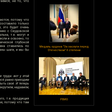
аемся, не то, что
аются, потому что
 составило только
, это будет очень
ению с Саудовской
ьна, т.е. могут и
если и освоено, то
ической глубокой
ена ставились по
Медаль ордена "За заслуги перед
аны шаги, и мы бы
Отечеством" II степени
 труда: вот у этой
е всё равно приходим
ыть своё. И теперь
акрутили, надавили,
го, т.е. продукция
РВИО
ше, потому что там