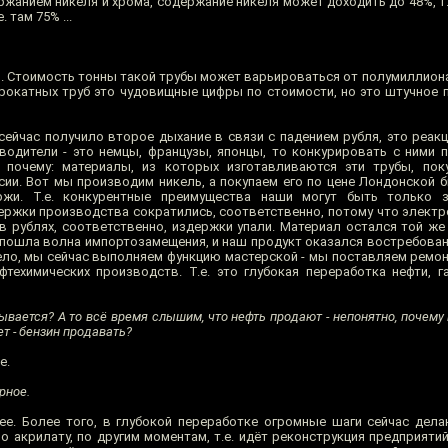
ржанием никеля и хрома, содержание никеля может доходить до 48%, т
. там 75% ...
. Стоимость тонны такой трубы может варьироваться от полумиллиона
 прокатных труб это чудовищные цифры по стоимости, но это штучное 
ейчас получило второе дыхание в связи с падением рубля, это реакци
водители - это немцы, французы, японцы, то конкурировать с ними 
 почему: материалы, из которых изготавливаются эти трубы, пок
сии. Вот мы производим никель, а покупаем его по цене Лондонской б
ржи. Т.е. конкурентные преимущества наши могут быть только 
ержки производства сократились, соответственно, потому что электр
в рублях, соответственно, издержки упали. Материал остался той же 
 пошла волна импортозамещения, и наш продукт оказался востребован 
жело, мы сейчас выполняем функцию мастерской - мы поставляем ремо
техимических производств. Т.е. это глубокая переработка нефти, г
ывается? А то всё время слышим, что нефть продают - непонятно, почему 
ет - бензин продавать?
е.
рное.
е. Более того, в глубокой переработке огромные шаги сейчас дела
 акрилату, по другим моментам, т.е. идёт реконструкция предприяти