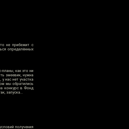
кто не прибежит с
ться определённых
-планы, как это ни
ать змеевик, нужна
 у нас нет участка
том мы обратились
на конкурс в Фонд
, запуска...
 условий получения