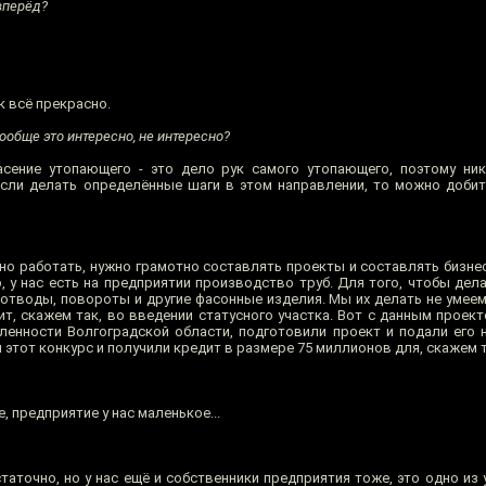
вперёд?
к всё прекрасно.
вообще это интересно, не интересно?
сение утопающего - это дело рук самого утопающего, поэтому ни
если делать определённые шаги в этом направлении, то можно доби
жно работать, нужно грамотно составлять проекты и составлять бизнес
, у нас есть на предприятии производство труб. Для того, чтобы дел
отводы, повороты и другие фасонные изделия. Мы их делать не умеем,
ит, скажем так, во введении статусного участка. Вот с данным проек
енности Волгоградской области, подготовили проект и подали его 
тот конкурс и получили кредит в размере 75 миллионов для, скажем так
е, предприятие у нас маленькое...
статочно, но у нас ещё и собственники предприятия тоже, это одно из