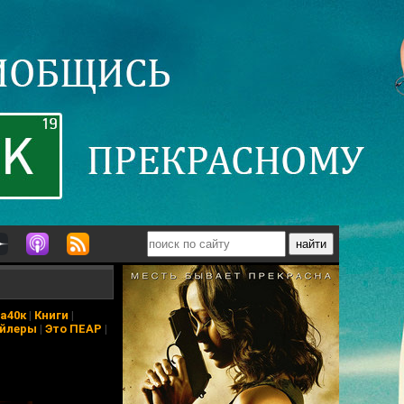
а40к
|
Книги
|
йлеры
|
Это ПЕАР
|