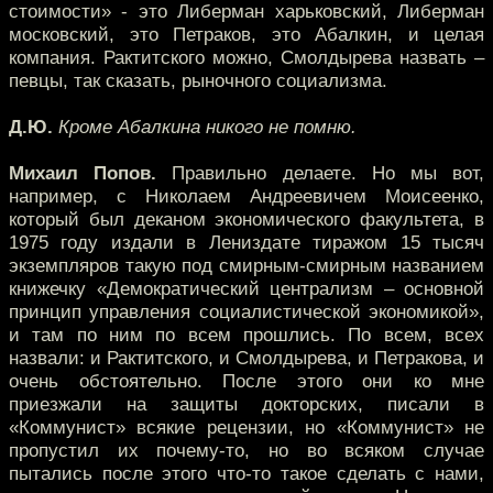
стоимости» - это Либерман харьковский, Либерман
московский, это Петраков, это Абалкин, и целая
компания. Рактитского можно, Смолдырева назвать –
певцы, так сказать, рыночного социализма.
Д.Ю.
Кроме Абалкина никого не помню.
Михаил Попов.
Правильно делаете. Но мы вот,
например, с Николаем Андреевичем Моисеенко,
который был деканом экономического факультета, в
1975 году издали в Лениздате тиражом 15 тысяч
экземпляров такую под смирным-смирным названием
книжечку «Демократический централизм – основной
принцип управления социалистической экономикой»,
и там по ним по всем прошлись. По всем, всех
назвали: и Рактитского, и Смолдырева, и Петракова, и
очень обстоятельно. После этого они ко мне
приезжали на защиты докторских, писали в
«Коммунист» всякие рецензии, но «Коммунист» не
пропустил их почему-то, но во всяком случае
пытались после этого что-то такое сделать с нами,