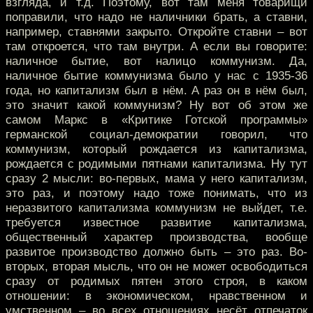
взгляда, и т.д. Поэтому, вот там меня товарищи
поправили, что надо не наличники брать, а ставни,
например, ставнями закрыто. Откройте ставни – вот
там откроется, что там внутри. А если вы говорите:
наличное бытие, вот налицо коммунизм. Да,
наличное бытие коммунизма было у нас с 1935-36
года, но капитализм был в нём. А раз он в нём был,
это значит какой коммунизм? Ну вот об этом же
самом Маркс в «Критике Готской программы»
германской социал-демократии говорил, что
коммунизм, который рождается из капитализма,
рождается с родимыми пятнами капитализма. Ну тут
сразу 2 мысли: во-первых, мама у него капитализм,
это раз, и поэтому надо тоже понимать, что из
неразвитого капитализма коммунизм не выйдет, т.е.
требуется известное развитие капитализма,
общественный характер производства, вообще
развитое производство должно быть – это раз. Во-
вторых, вторая мысль, что он не может освободиться
сразу от родимых пятен этого строя, в каком
отношении: в экономическом, нравственном и
умственном – во всех отношениях несёт отпечаток