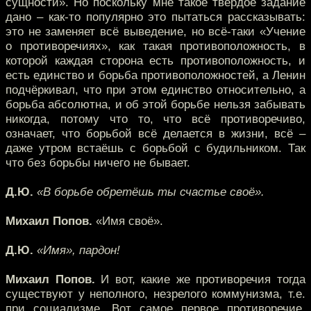
сущности». Но поскольку мне такое твёрдое задание
дано – как-то популярно это пытаться рассказывать:
это не заменяет всё выведение, но всё-таки «Учение
о противоречиях», как такая противоположность, в
которой каждая сторона есть противоположность, и
есть единство и борьба противоположностей, а Ленин
подчёркивал, что при этом единство относительно, а
борьба абсолютна, и об этой борьбе нельзя забывать
никогда, потому что то, что всё противоречиво,
означает, что борьбой всё делается в жизни, всё –
даже утром встаёшь с борьбой с будильником. Так
что без борьбы ничего не бывает.
Д.Ю.
«В борьбе обретёшь ты счастье своё».
Михаил Попов.
«Имя своё».
Д.Ю.
«Имя», пардон!
Михаил Попов.
И вот, какие же противоречия тогда
существуют у неполного, незрелого коммунизма, т.е.
при социализме. Вот самое первое противоречие,