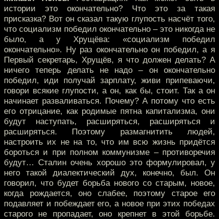
истории это окончательно? Что это за такая
присказка? Вот он сказал такую глупость насчёт того,
что социализм победил окончательно – это никогда не
было, а у Хрущёва: «социализм победил
окончательно». Ну раз окончательно он победил, а я
Первый секретарь, Хрущёв, я что должен делать? А
ничего теперь делать не надо – он окончательно
победил, иди получай зарплату, живи припеваючи,
говори всякие глупости, а он, как бы, стоит. Так а он
начинает разваливаться. Почему? А потому что есть
его отрицание, как родимые пятна капитализма, они
будут наступать, расширяться, расширяться и
расширяться. Поэтому размагнитить людей,
настроить их не на то, что им всю жизнь придётся
бороться и при полном коммунизме – противоречия
будут… Сталин очень хорошо это формулировал, у
него такой диалектический дух, конечно, был. Он
говорил, что будет борьба нового со старым, новое,
когда рождается, оно слабее, поэтому старое его
подавляет и побеждает его, а новое при этих победах
старого не пропадает, оно крепнет в этой борьбе.