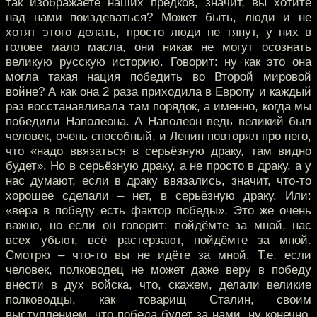
так изображаете наших предков, значит, вы хотите
над нами поиздеваться? Может быть, люди и не
хотят этого делать, просто люди не тянут, у них в
голове мало масла, они никак не могут осознать
великую русскую историю. Говорит: ну как это она
могла такая нация победить во Второй мировой
войне? А как она 2 раза приходила в Европу и каждый
раз восстанавливала там порядок, а именно, когда мы
победили Наполеона. А Наполеон ведь великий был
человек, очень способный, и Ленин повторял про него,
что «надо ввязаться в серьёзную драку, там видно
будет». Но в серьёзную драку, а не просто в драку, а у
нас думают, если в драку ввязались, значит, что-то
хорошее сделали – нет, в серьёзную драку. Или:
«вера в победу есть фактор победы». Это же очень
важно, но если он говорит: пойдёмте за мной, нас
всех убьют, всё растерзают, пойдёмте за мной.
Смотрю – что-то вы не идёте за мной. Т.е. если
человек, полководец не может даже веру в победу
внести в дух войска, что, скажем, делали великие
полководцы, как товарищ Сталин, своим
выступлением, что победа будет за нами, ну конечно,