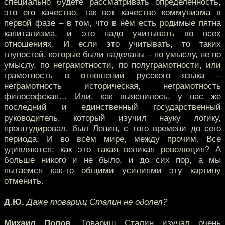
специально будете рассматривать определённость,
это его качество, так вот качество коммунизма в
первой фазе – в том, что в нём есть родимые пятна
капитализма, и это надо учитывать во всех
отношениях. И если это учитывать, то таких
глупостей, которые были наделаны – по умыслу, не по
умыслу, по неграмотности, по полуграмотности, или
грамотность в отношении русского языка –
неграмотность историческая, неграмотность
философская… Или, как выяснилось, у нас же
последний и единственный государственный
руководитель, который изучил науку логику,
проштудировал, был Ленин, с того времени до сего
периода. И во всём мире, между прочим. Все
удивляются: как это такая великая революция? А
больше никого и не было, и до сих пор, а мы
пытаемся как-то общими усилиями эту картину
отменить.
Д.Ю.
Даже товарищ Сталин не одолел?
Михаил Попов.
Товарищ Сталин изучал очень