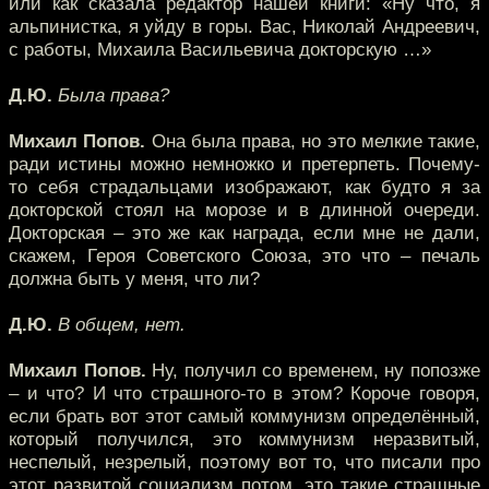
или как сказала редактор нашей книги: «Ну что, я
альпинистка, я уйду в горы. Вас, Николай Андреевич,
с работы, Михаила Васильевича докторскую …»
Д.Ю.
Была права?
Михаил Попов.
Она была права, но это мелкие такие,
ради истины можно немножко и претерпеть. Почему-
то себя страдальцами изображают, как будто я за
докторской стоял на морозе и в длинной очереди.
Докторская – это же как награда, если мне не дали,
скажем, Героя Советского Союза, это что – печаль
должна быть у меня, что ли?
Д.Ю.
В общем, нет.
Михаил Попов.
Ну, получил со временем, ну попозже
– и что? И что страшного-то в этом? Короче говоря,
если брать вот этот самый коммунизм определённый,
который получился, это коммунизм неразвитый,
неспелый, незрелый, поэтому вот то, что писали про
этот развитой социализм потом, это такие страшные