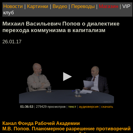
Новости
|
Картинки
|
Видео
|
Переводы
|
Магазин
|
VIP
клуб
Михаил Васильевич Попов о диалектике
перехода коммунизма в капитализм
26.01.17
01:36:53
|
279429 просмотров
|
текст
|
аудиоверсия
|
скачать
Канал Фонда Рабочей Академии
М.В. Попов. Планомерное разрешение противоречий