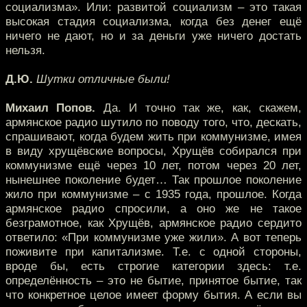
социализма». Или: развитой социализм – это такая
высокая стадия социализма, когда без денег ещё
ничего не дают, но и за деньги уже ничего достать
нельзя.
Д.Ю.
Шутки отличные были!
Михаил Попов.
Да. И точно так же, как, скажем,
армянское радио шутило по поводу того, что, дескать,
спрашивают, когда будем жить при коммунизме, имея
в виду хрущёвские вопросы, Хрущёв собирался при
коммунизме ещё через 10 лет, потом через 20 лет,
нынешнее поколение будет… Так прошлое поколение
жило при коммунизме – с 1935 года, прошлое. Когда
армянское радио спросили, а оно же не такое
безграмотное, как Хрущёв, армянское радио сердито
ответило: «При коммунизме уже жили». А вот теперь
поживите при капитализме. Т.е. с одной стороны,
вроде бы, есть строгие категории здесь: т.е.
определённость – это не бытие, принятое бытие, так
что конкретное целое имеет форму бытия. А если вы