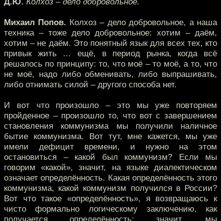
Д.Ю.
Колхоз – дело добровольное.
Михаил Попов.
Колхоз – дело добровольное, а наша
техника – тоже дело добровольное: хотим – даём,
хотим – не даём. Это понятный язык для всех тех, кто
привык жить … ещё, в период рынка, когда всё
решалось по принципу: то, что моё – то моё, а то, что
не моё, надо либо обменивать, либо выпрашивать,
либо отнимать силой – другого способа нет.
И вот что произошло – это мы уже повторяем
пройденное – произошло то, что вот с завершением
становления коммунизма мы получили наличное
бытие коммунизма. Вот тут, мне кажется, мы уже
имели дефицит времени, и нужно на этом
остановиться – какой был коммунизм? Если мы
говорим «какой», значит, на языке диалектическом
означает определённость. Какая определённость этого
коммунизма, какой коммунизм получился в России?
Вот что такое «определённость», я возвращаюсь к
чисто формально логическому заключению, как
получается определённость: значит, мы