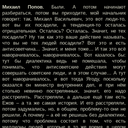
Михаил Попов.
Были. А потом начинают
разбираться, потом вы приходите, мой начальник
говорит: так, Михаил Васильевич, это вот люди-то,
вот вы их посадили, а тенденция-то осталась
отрицательная. Осталась? Осталась. Значит, не тех
посадили? Ну так как это ваше действие называть,
что вы не тех людей посадили? Вот это и есть
антисоветчина… Значит, и меня тоже… И так это всё
наворачивалось, наворачивалось. Вот казалось бы:
тут бы диалектика ведь не помешала, чтобы
понимать, что антисоветские действия могут
совершать советские люди, и в этом случае… А тут
вот наворачивалось, и вот тогда Ягоду, поскольку
оказался он министр внутренних дел, и при нём
столько невинно пострелянных, значит, его надо
расстрелять. Расстреляли, а дальше ещё там есть
Ежов – а та же самая история. И его расстреляли,
потом задумались, но, в общем, проблему-то они не
решили. А почему – а её не решишь без диалектики,
потому что проблема состоит в том, что есть
миллионы людей, которые в то же время, в целом