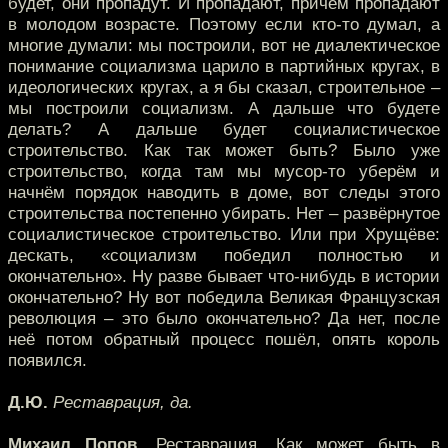
будет, они пропадут. И пропадают, причём пропадают
в молодом возрасте. Поэтому если кто-то думал, а
многие думали: мы построили, вот не диалектическое
понимание социализма царило в партийных кругах, в
идеологических кругах, а я бы сказал, строительное –
мы построили социализм. А дальше что будете
делать? А дальше будет социалистическое
строительство. Как так может быть? Было уже
строительство, когда там мы мусор-то уберём и
начнём порядок наводить в доме, вот следы этого
строительства постепенно убирать. Нет – развёрнутое
социалистическое строительство. Или при Хрущёве:
дескать, «социализм победил полностью и
окончательно». Ну разве бывает что-нибудь в истории
окончательно? Ну вот победила Великая Французская
революция – это было окончательно? Да нет, после
неё потом обратный процесс пошёл, опять король
появился.
Д.Ю.
Реставрация, да.
Михаил Попов.
Реставрация. Как может быть в