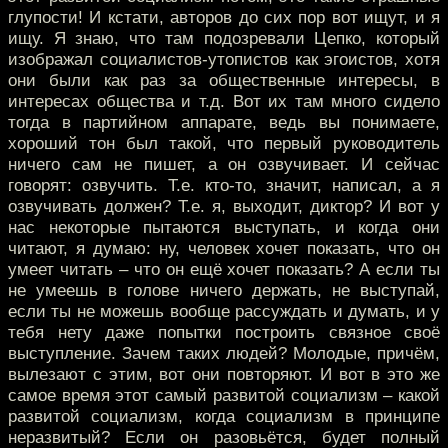
глупости! И кстати, авторов до сих пор вот ищут, и я
ищу. Я знаю, что там подозревали Цепко, который
изображал социалистов-утопистов как эгоистов, хотя
они были как раз за общественные интересы, в
интересах общества и т.д. Вот их там много сидело
тогда в партийном аппарате, ведь вы понимаете,
хороший тон был такой, что первый руководитель
ничего сам не пишет, а он озвучивает. И сейчас
говорят: озвучить. Т.е. кто-то, значит, написал, а я
озвучивать должен? Т.е. я, выходит, диктор? И вот у
нас некоторые пытаются выступать, и когда они
читают, я думаю: ну, человек хочет показать, что он
умеет читать – что он ещё хочет показать? А если ты
не умеешь в голове ничего держать, не выступай,
если ты не можешь вообще рассуждать и думать, и у
тебя нету даже попытки построить связное своё
выступление. Зачем таких людей? Молодые, причём,
вылезают с этим, вот они повторяют. И вот в это же
самое время этот самый развитой социализм – какой
развитой социализм, когда социализм в принципе
неразвитый? Если он разовьётся, будет полный