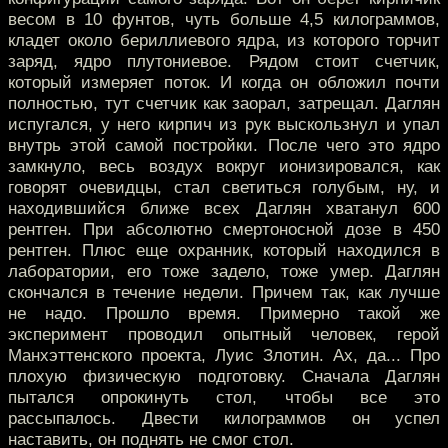
весом в 10 фунтов, чуть больше 4,5 килограммов,
кладет около бериллиевого ядра, из которого торчит
заряд, ядро плутониевое. Рядом стоит счетчик,
который измеряет поток. И когда он обложил почти
полностью, тут счетчик как заорал, затрещал. Даглян
испугался, у него кирпич из рук выскользнул и упал
внутрь этой самой постройки. После чего это ядро
замкнуло, весь воздух вокруг ионизировался, как
говорят очевидцы, стал светиться голубым, ну, и
находившийся ближе всех Даглян хватанул 600
рентген. При абсолютно смертоносной дозе в 450
рентген. Плюс еще охранник, который находился в
лаборатории, его тоже задело, тоже умер. Даглян
скончался в течение недели. Причем так, как лучше
не надо. Прошло время. Примерно такой же
эксперимент проводил опытный человек, герой
Манхэттенского проекта, Луис Злотин. Ах, да... Про
плохую физическую подготовку. Сначала Даглян
пытался опрокинуть стол, чтобы все это
рассыпалось. Двести килограммов он успел
наставить, он поднять не смог стол.