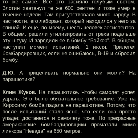
то же самое. Все это засияло голубым светом,
Злотин хватанул те же 600 рентген и тоже умер в
течение недели. Там присутствовало много народу. В
частности, его лаборант, который находился у него за
спиной. И еще, по-моему, шесть человек ассистентов.
В общем, решили утилизировать от греха подальше
эту штуку. И зарядили ее в бомбу “Бэйкер”. В общем,
наступил момент испытаний, 1 июля. Прилетел
бомбардировщик, если не ошибаюсь, B-19 и сбросил
бомбу.
Д.Ю.
А прицеливать нормально они могли? На
парашютике?
Клим Жуков.
На парашютике. Чтобы самолет успел
удрать. Это было обязательное требование. Уже на
Хиросиму бомба падала на парашютике. Потому, что
после испытаний стало ясно, что если она просто
упадет, достанется и самолету тоже. Но прекрасные
американские бомбардировщики промазали мимо
линкора “Невада” на 650 метров.