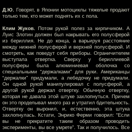
Д.Ю.
Говорят, в Японии мотоциклы тяжелые продают
только тем, кто может поднять их с пола.
Клим Жуков.
Потом рукой полез за кирпичиком. А
Луис Злотин должен был накрывать его полусферой
из бериллия. Не до конца, а варьируя расстояние
между нижней полусферой и верхней полусферой. И
смотреть, как поведут себя приборы. Ограничителем
выступала отвертка. Сверху у бериллиевой
полусферы была алюминиевая оболочка со
специальными “держалками” для руки. Американцы
“держалки” придумали, а лебедочку не придумали.
Он одной рукой манипулировал с полусферой, а
другой рукой держал отвертку. Обычную отвертку,
которая не давала этой штуке захлопнуться. Причем
он это проделывал много раз и утратил бдительность.
Отвертку он выронил, и, естественно, эта штука
захлопнулась. Кстати, Энрико Ферми говорил: “Если
вы не прекратите таким образом проводить
эксперименты, вы все умрете”. Так и получилось. Все