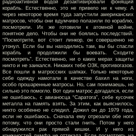
радиоактивной водой дезактивировали фонящий
корабль. Естественно, это не привело ни к чему. А
через некоторое время туда запустили американских
матросов, чтобы они вдумчиво полазили по кораблю,
посмотрели. Их же готовили к атомной войне,
понятное дело. Чтобы они не боялись последствий.
“Посмотрите, вот стоит линкор, он совершенно не
утонул. Если бы вы находились там, вы бы спасли
корабль и продолжили бы воевать. Сходите
посмотреть”. Естественно, ни о каких мерах защиты
никто и не заикался. Никаких тебе ОЗК, противогазов.
Все пошли в матросских шапках. Только некоторые
себе одежду намотали в качестве бахил на ноги,
особо прошаренные матросы. Но, сам понимаешь, не
сильно это помогло. Вот один матрос догадался, если
не ошибаюсь, с авианосца “Саратога”, себе кусочек
металла на память взять. За этим, как выяснилось,
никто особенно не следил. Дожил он до 1979 года,
если не ошибаюсь. Сначала ему отрезали обе ноги
потому, что они просто стали гнить. Потом у него
обнаружился рак прямой кишки. И у него из
конечностей лимфа не оттекала. Если посмотреть на