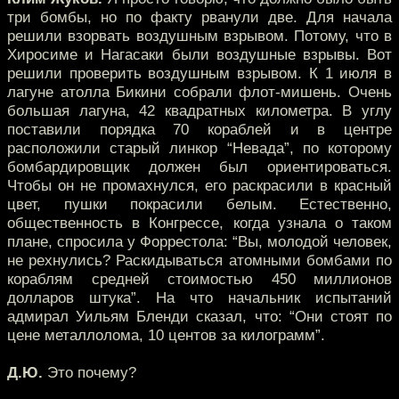
три бомбы, но по факту рванули две. Для начала
решили взорвать воздушным взрывом. Потому, что в
Хиросиме и Нагасаки были воздушные взрывы. Вот
решили проверить воздушным взрывом. К 1 июля в
лагуне атолла Бикини собрали флот-мишень. Очень
большая лагуна, 42 квадратных километра. В углу
поставили порядка 70 кораблей и в центре
расположили старый линкор “Невада”, по которому
бомбардировщик должен был ориентироваться.
Чтобы он не промахнулся, его раскрасили в красный
цвет, пушки покрасили белым. Естественно,
общественность в Конгрессе, когда узнала о таком
плане, спросила у Форрестола: “Вы, молодой человек,
не рехнулись? Раскидываться атомными бомбами по
кораблям средней стоимостью 450 миллионов
долларов штука”. На что начальник испытаний
адмирал Уильям Бленди сказал, что: “Они стоят по
цене металлолома, 10 центов за килограмм”.
Д.Ю.
Это почему?