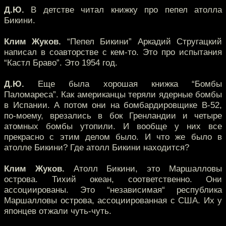
Д.Ю.
В детстве читал книжку про пепел атолла
Бикини.
Клим Жуков.
“Пепел Бикини” Аркадий Стругацкий
написал в соавторстве с кем-то. Это про испытания
“Кастл Браво”. Это 1954 год.
Д.Ю.
Еще была хорошая книжка “Бомбы
Паломареса”. Как американцы теряли ядерные бомбы
в Испании. А потом они на бомбардировщике B-52,
по-моему, врезались в бок Гренландии и четыре
атомных бомбы утопили. И вообще у них все
прекрасно с этим делом было. И что же было в
атолле Бикини? Где атолл Бикини находится?
Клим Жуков.
Атолл Бикини, это Маршалловы
острова. Тихий океан, соответственно. Они
ассоциированы. Это “независимая“ республика
Маршалловы острова, ассоциированная с США. Их у
японцев отжали чуть-чуть.