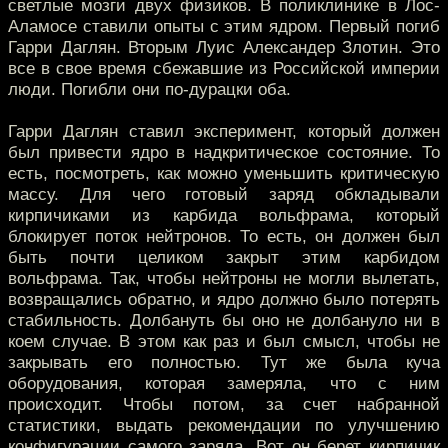
светлые мозги двух физиков. В поликлинике в Лос-
Аламосе ставили опыты с этим ядром. Первый погиб
Гарри Даглян. Вторым Луис Александер Злотин. Это
все в свое время сбежавшие из Российской империи
люди. Погибли они по-дурацки оба.
Гарри Даглян ставил эксперимент, который должен
был привести ядро в надкритическое состояние. То
есть, посмотреть, как можно уменьшить критическую
массу. Для чего готовый заряд обкладывали
кирпичиками из карбида вольфрама, который
блокирует поток нейтронов. То есть, он должен был
быть почти целиком закрыт этим карбидом
вольфрама. Так, чтобы нейтроны не могли вылетать,
возвращались обратно, и ядро должно было потерять
стабильность. Долбануть бы оно не долбануло ни в
коем случае. В этом как раз и был смысл, чтобы не
закрывать его полностью. Тут же была куча
оборудования, которая замеряла, что с ним
происходит. Чтобы потом, за счет набранной
статистики, выдать рекомендации по улучшению
конфигурации самого заряда. Вот он берет кирпичик