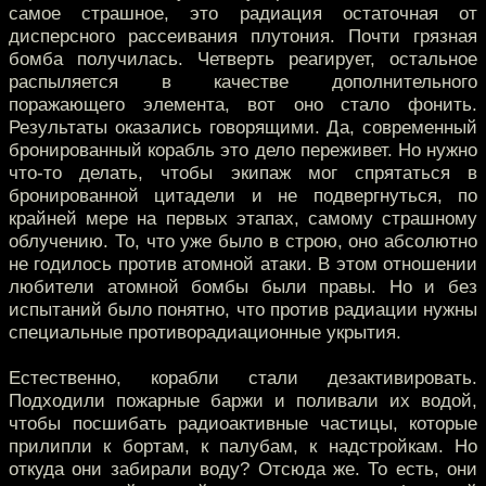
самое страшное, это радиация остаточная от
дисперсного рассеивания плутония. Почти грязная
бомба получилась. Четверть реагирует, остальное
распыляется в качестве дополнительного
поражающего элемента, вот оно стало фонить.
Результаты оказались говорящими. Да, современный
бронированный корабль это дело переживет. Но нужно
что-то делать, чтобы экипаж мог спрятаться в
бронированной цитадели и не подвергнуться, по
крайней мере на первых этапах, самому страшному
облучению. То, что уже было в строю, оно абсолютно
не годилось против атомной атаки. В этом отношении
любители атомной бомбы были правы. Но и без
испытаний было понятно, что против радиации нужны
специальные противорадиационные укрытия.
Естественно, корабли стали дезактивировать.
Подходили пожарные баржи и поливали их водой,
чтобы посшибать радиоактивные частицы, которые
прилипли к бортам, к палубам, к надстройкам. Но
откуда они забирали воду? Отсюда же. То есть, они