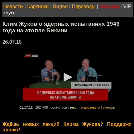
Новости
|
Картинки
|
Видео
|
Переводы
|
Магазин
|
VIP
клуб
Клим Жуков о ядерных испытаниях 1946
года на атолле Бикини
26.07.18
01:17:12
|
1524709 просмотров
|
текст
|
аудиоверсия
|
скачать
Ждёшь новых лекций Клима Жукова? Поддержи
проект!