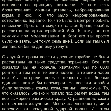
выполнен по принципу цитадели. У него есть
бронированная мощная цитадель, небронированная
корма и нос. То, что было небронированным,
естественно, порвало. То, что было в центре, пробить
не смогли. Просто потому, что толстая броня, корабль
рассчитан на артиллерийский бой. К тому же его
усилили при модернизации, в борт его так просто
было не взять. Он тонул семь дней. Если бы там был
экипаж, он бы не дал ему утонуть.
С другой стороны все эти древние корабли не были
рассчитаны на такие средства поражения. Все, кто
оказался бы на корабле, хватанули бы по 6000
рентген и там не в течение недели, в течение часов
они бы потеряли всякую ценность как боевые
единицы, потом бы перемерли. На все эти корабли
были загружены крысы, козы, свиньи, насекомые. То,
что оказалось близко и попало под разлет воды, там
все вымерло практически сразу. Страшнейшие ожоги
от светового излучения. Многочисленные контузии и
переломы от воздушной ударной волны. И потом