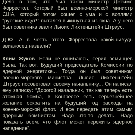
Дело в том, что был такой министр Джеймс
Форрестол. Который был военно-морской министр
США, который потом сошел с ума и с воплями
“русские идут!” пытался выкинуться из окна. А у него
был советника звали Льюис Лихтенштейн Штраус.
Д.Ю.
А в честь этого Форрестола какой-нибудь
авианосец назвали?
Клим Жуков.
Если не ошибаюсь, серия эсминцев
была. Так вот. Будущий председатель Комиссии по
ядерной энергетике... Тогда он был советником
военно-морского министра. Льюис Лихтенштейн
Штраус посоветовал своему начальнику... Он написал
ему записку: “Дорогой начальник, так как теперь есть
атомная бомба, в Конгрессе есть серьезнейшее
желание сократить на будущий год расходы на
военно-морской флот. И все передать этим самым
ядерным бомбистам. Надо что-то делать. Надо
показать всем, что флот может пережить ядерное
нападение”.