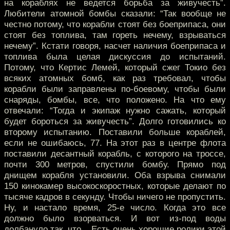
на кораблях не ведется борьба за живучесть”.
Любители атомной бомбы сказали: “Так вообще не
честно потому, что корабли стоят без боеприпаса, они
стоят без топлива, там гореть нечему, взрываться
нечему”. Кстати говоря, насчет наличия боеприпаса и
топлива была целая дискуссия до испытаний.
Потому, что Кертис Лемей, который сжег Токио без
всяких атомных бомб, как раз требовал, чтобы
корабли были заправлены по-боевому, чтобы были
снаряды, бомбы, все, что положено. На что ему
отвечали: “Тогда и экипаж нужно сажать, который
будет бороться за живучесть”. Долго готовились ко
второму испытанию. Поставили больше кораблей,
если не ошибаюсь, 77. На этот раз в центре флота
поставили десантный корабль, с которого на троссе,
почти 300 метров, спустили бомбу. Прямо под
днищем корабля установили. Оба взрыва снимали
150 кинокамер высокоскоростных, которые делают по
тысяче кадров в секунду. Чтобы ничего не пропустить.
Ну, и настало время, 25-е число. Когда это все
должно было взорваться. И вот из-под воды
долбануло так, что... Есть очень хорошие ролики этой