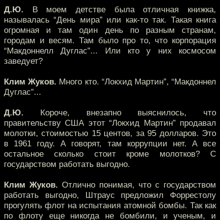
Д.Ю.
В моем детстве была отличная книжка,
называлась “День мира” или как-то так. Такая книга
огромная и там один день по разным странам,
городам и весям. Там было про то, что корпорация
“Макдоннелл Дуглас”... Или кто у них космосом
заведует?
Клим Жуков.
Много кто. “Локхид Мартин”, “Макдоннел
Дуглас”...
Д.Ю.
Короче, внезапно выяснилось, что
правительству США этот “Локхид Мартин” продавал
молотки, стоимостью 15 центов, за 95 долларов. Это
в 1961 году. А говорят, там коррупции нет. А все
остальное сколько стоит кроме молотков? С
государством работать выгодно.
Клим Жуков.
Отлично понимая, что с государством
работать выгодно, Штраус предложил Форрестолу
прогулять флот на испытания атомной бомбы. Так как
по флоту еще никогда не бомбили, и ученым, и