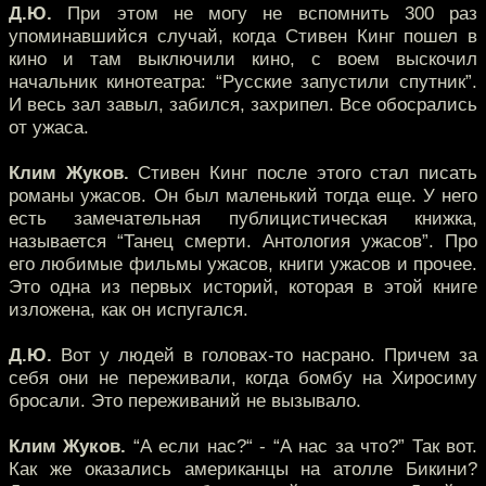
Д.Ю.
При этом не могу не вспомнить 300 раз
упоминавшийся случай, когда Стивен Кинг пошел в
кино и там выключили кино, с воем выскочил
начальник кинотеатра: “Русские запустили спутник”.
И весь зал завыл, забился, захрипел. Все обосрались
от ужаса.
Клим Жуков.
Стивен Кинг после этого стал писать
романы ужасов. Он был маленький тогда еще. У него
есть замечательная публицистическая книжка,
называется “Танец смерти. Антология ужасов”. Про
его любимые фильмы ужасов, книги ужасов и прочее.
Это одна из первых историй, которая в этой книге
изложена, как он испугался.
Д.Ю.
Вот у людей в головах-то насрано. Причем за
себя они не переживали, когда бомбу на Хиросиму
бросали. Это переживаний не вызывало.
Клим Жуков.
“А если нас?“ - “А нас за что?” Так вот.
Как же оказались американцы на атолле Бикини?