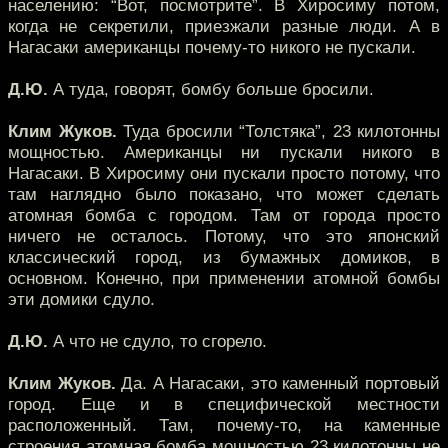
населению: “Вот, посмотрите”. В Хиросиму потом,
когда не секретили, приезжали разные люди. А в
Нагасаки американцы почему-то никого не пускали.
Д.Ю.
А туда, говорят, бомбу больше бросили.
Клим Жуков.
Туда бросили “Толстяка”, 23 килотонны
мощностью. Американцы ни пускали никого в
Нагасаки. В Хиросиму они пускали просто потому, что
там наглядно было показано, что может сделать
атомная бомба с городом. Там от города просто
ничего не осталось. Потому, что это японский
классический город, из бумажных домиков, в
основном. Конечно, при применении атомной бомбы
эти домики сдуло.
Д.Ю.
А что не сдуло, то сгорело.
Клим Жуков.
Да. А Нагасаки, это каменный портовый
город. Еще и в специфической местности
расположенный. Там, почему-то, на каменные
строения атомная бомба мощностью 23 килотонны не