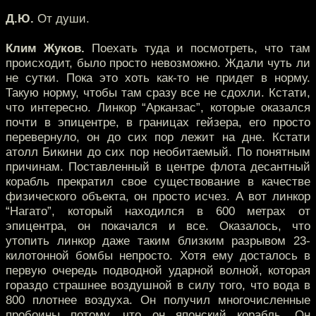
Д.Ю.
От души.
Клим Жуков.
Поехать туда и посмотреть, что там
происходит, было просто невозможно. Ждали чуть ли
не сутки. Пока это хоть как-то не придет в норму.
Такую норму, чтобы там сразу все не сдохли. Кстати,
что интересно. Линкор “Арканзас”, которые оказался
почти в эпицентре, в границах гейзера, его просто
перевернуло, он до сих пор лежит на дне. Кстати
атолл Бикини до сих пор необитаемый. По понятным
причинам. Поставленный в центре флота десантный
корабль прекратил свое существование в качестве
физического объекта, он просто исчез. А вот линкор
“Нагато”, который находился в 600 метрах от
эпицентра, он покачался и все. Оказалось, что
утопить линкор даже таким близким разрывом 23-
килотонной бомбы непросто. Хотя ему досталось в
первую очередь подводной ударной волной, которая
гораздо страшнее воздушной в силу того, что вода в
800 плотнее воздуха. Он получил многочисленные
пробоины потому, что он японский корабль. Он