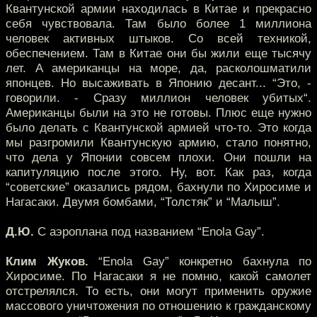
Квантунской армии находилась в Китае и прекрасно
себя чувствовала. Там было более 1 миллиона
человек активных штыков. Со всей техникой,
обеспечением. Там в Китае они бы жили еще тысячу
лет. А американцы на море, да, расколошматили
японцев. Но высаживать в Японию десант... “Это, -
говорили. - Сразу миллион человек убитых“.
Американцы были на это не готовы. Плюс еще нужно
было делать с Квантунской армией что-то. Это когда
мы разгромили Квантунскую армию, стало понятно,
что дела у Японии совсем плохи. Они пошли на
капитуляцию после этого. Ну, вот. Как раз, когда
“советские” оказались рядом, бахнули по Хиросиме и
Нагасаки. Двумя бомбами, “Толстяк” и “Малыш”.
Д.Ю.
С аэроплана под названием “Enola Gay”.
Клим Жуков.
“Enola Gay” конкретно бахнула по
Хиросиме. По Нагасаки я не помню, какой самолет
отстрелялся. То есть, они могут применить оружие
массового уничтожения по отношению к гражданскому