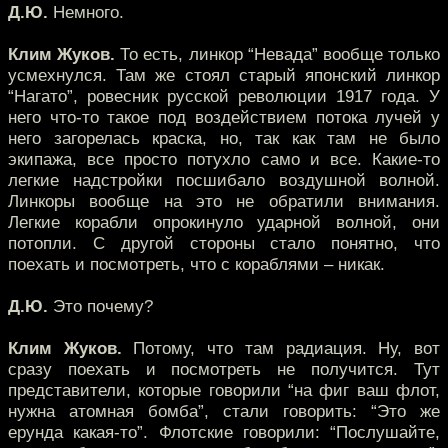
Д.Ю.
Немного.
Клим Жуков.
То есть, линкор “Невада” вообще только
усмехнулся. Там же стоял старый японский линкор
“Нагато”, ровесник русской революции 1917 года. У
него что-то такое под воздействием потока лучей у
него загорелась краска, но, так как там не было
экипажа, все просто потухло само и все. Какие-то
легкие надстройки посшибало воздушной волной.
Линкоры вообще на это не обратили внимания.
Легкие корабли опрокинуло ударной волной, они
потопли. С другой стороны стало понятно, что
поехать и посмотреть, что с кораблями – никак.
Д.Ю.
Это почему?
Клим Жуков.
Потому, что там радиация. Ну, вот
сразу поехать и посмотреть не получится. Тут
представители, которые говорили “на фиг ваш флот,
нужна атомная бомба”, стали говорить: “Это же
ерунда какая-то”. Флотские говорили: “Послушайте,