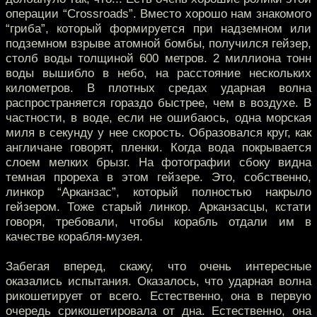
операции “Crossroads”. Вместо хорошо нам знакомого
“гриба”, который формируется при надземном или
подземном взрыве атомной бомбы, получился гейзер,
столб воды толщиной 600 метров. 2 миллиона тонн
воды вышибло в небо, на расстояние нескольких
километров. В плотных средах ударная волна
распространяется гораздо быстрее, чем в воздухе. В
частности, в воде, если не ошибаюсь, одна морская
миля в секунду у нее скорость. Образовался круг, как
англичане говорят, пленки. Когда вода покрывается
слоем мелких брызг. На фотографии сбоку видна
темная прореха в этом гейзере. Это, собственно,
линкор “Арканзас”, который полностью накрыло
гейзером. Тоже старый линкор. Арканзасцы, кстати
говоря, требовали, чтобы корабль отдали им в
качестве корабля-музея.
Забегая вперед, скажу, что очень интересные
оказались испытания. Оказалось, что ударная волна
рикошетирует от всего. Естественно, она в первую
очередь срикошетировала от дна. Естественно, она