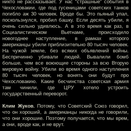
никто не рассказывает. У нас “страшные” события в
Чехословакии, где под гусеницами советских танков
погибло аж 30 человек. Вроде бы. Это пьяный упал,
поскользнулся, пробил башку. Если десять убили, я
очень сильно удивлюсь. А в это время как раз, в
Социалистическом Вьетнаме, происходило
новогоднее наступление, в рамках которого
американцы убили приблизительно 80 тысяч человек.
На чужой земле, без всяких объявлений войны.
Беспричинно убивали людей. Вывалили бомб
больше, чем все воюющие стороны за всю Вторую
мировую войну. Убили во время одного наступления
80 тысяч человек, но вонять они будут про
Чехословакию. Какие бесчинства советская армия
там чинили, где ЦРУ хотело устроить
государственный переворот.
Клим Жуков.
Потому, что Советский Союз говорил,
что он хороший, а американцы никогда не говорили,
что они хорошие. Поэтому получается, что мы врем,
а они, вроде как, и не врут.