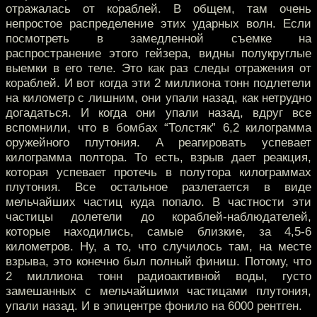
отражалась от кораблей. В общем, там очень
непростое распределение этих ударных волн. Если
посмотреть в замедленной съемке на
распространение этого гейзера, видны полукруглые
выемки в его теле. Это как раз следы отражения от
кораблей. И вот когда эти 2 миллиона тонн подлетели
на километр с лишним, они упали назад, как нетрудно
догадаться. И когда они упали назад, вдруг все
вспомнили, что в бомбах “Толстяк” 6,2 килограмма
оружейного плутония. А реагировать успевает
килограмма полтора. То есть, взрыв дает реакция,
которая успевает протечь в полутора килограммах
плутония. Все остальное разлетается в виде
мельчайших частиц куда попало. В частности эти
частицы долетели до кораблей-наблюдателей,
которые находились, самые близкие, за 4,5-6
километров. Ну, а то, что случилось там, на месте
взрыва, это конечно был полный финиш. Потому, что
2 миллиона тонн радиоактивной воды, густо
замешанных с мельчайшими частицами плутония,
упали назад. И в эпицентре фонило на 6000 рентген.