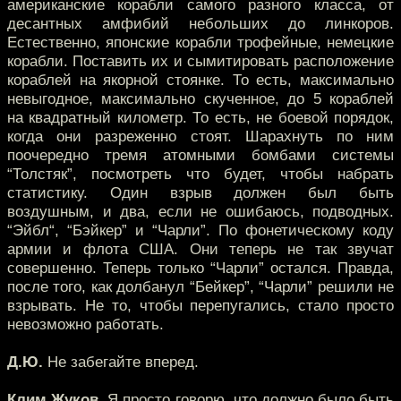
американские корабли самого разного класса, от
десантных амфибий небольших до линкоров.
Естественно, японские корабли трофейные, немецкие
корабли. Поставить их и сымитировать расположение
кораблей на якорной стоянке. То есть, максимально
невыгодное, максимально скученное, до 5 кораблей
на квадратный километр. То есть, не боевой порядок,
когда они разреженно стоят. Шарахнуть по ним
поочередно тремя атомными бомбами системы
“Толстяк”, посмотреть что будет, чтобы набрать
статистику. Один взрыв должен был быть
воздушным, и два, если не ошибаюсь, подводных.
“Эйбл“, “Бэйкер” и “Чарли”. По фонетическому коду
армии и флота США. Они теперь не так звучат
совершенно. Теперь только “Чарли” остался. Правда,
после того, как долбанул “Бейкер”, “Чарли” решили не
взрывать. Не то, чтобы перепугались, стало просто
невозможно работать.
Д.Ю.
Не забегайте вперед.
Клим Жуков.
Я просто говорю, что должно было быть