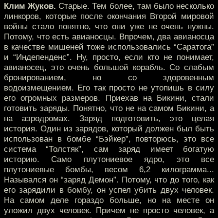
Клим Жуков.
Старые. Тем более, там было несколько
линкоров, которые после окончания Второй мировой
войны стало понятно, что они уже не очень нужны.
Потому, что есть авианосцы. Впрочем, два авианосца
в качестве мишеней тоже использовались “Саратога”
и “Индепенденс”. Ну, просто, если кто не понимает,
авианосец, это очень большой корабль. Со слабым
бронированием, но со здоровенным
водоизмещением. Его так просто не утопишь в силу
его огромных размеров. Приехав на Бикини, стали
готовить заряды. Понятно, что не на самом Бикини, а
на аэродромах. Заряд подготовить, это целая
история. Один из зарядов, который должен был быть
использован в бомбе “Бэйкер”, повторюсь, это все
система “Толстяк”, сам заряд имеет богатую
историю. Само плутониевое ядро, это все
плутониевые бомбы, весом 6,2 килограмма...
Назывался он “заряд Демон”. Потому, что до того, как
его зарядили в бомбу, он успел убить двух человек.
На самом деле гораздо больше, но на месте он
уложил двух человек. Причем не просто человек, а