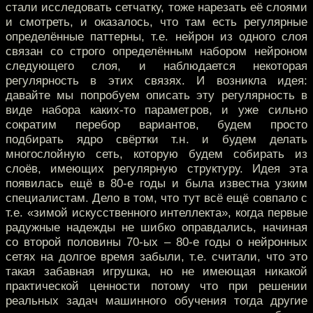
стали исследовать сетчатку, тоже нарезать её слоями
и смотреть, и оказалось, что там есть регулярные
определённые паттерны, т.е. нейрон из одного слоя
связан со строго определённым набором нейроном
следующего слоя, и наблюдается некоторая
регулярность в этих связях. И возникла идея:
давайте мы попробуем описать эту регулярность в
виде набора каких-то параметров, и уже сильно
сократим перебор вариантов, будем просто
подбирать ядро свёртки т.н. и будем делать
многослойную сеть, которую будем собирать из
слоёв, имеющих регулярную структуру. Идея эта
появилась ещё в 80-е годы и была известна узким
специалистам. Дело в том, что тут всё ещё совпало с
т.е. «зимой искусственного интеллекта», когда первые
радужные надежды не шибко оправдались, начиная
со второй половины 70-ых – 80-е годы о нейронных
сетях на долгое время забыли, т.е. считали, что это
такая забавная игрушка, но не имеющая никакой
практической ценности потому что при решении
реальных задач машинного обучения тогда другие