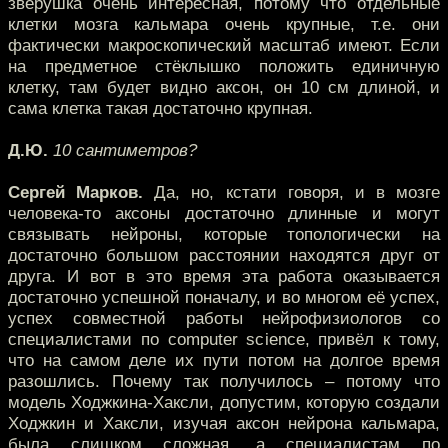
зверушка очень интересная, потому что отдельные
клетки мозга кальмара очень крупные, т.е. они
фактически макроскопический масштаб имеют. Если
на предметное стёклышко положить единичную
клетку, там будет видно аксон, он 10 см длиной, и
сама клетка такая достаточно крупная.
Д.Ю.
10 сантиметров?
Сергей Марков.
Да, но, кстати говоря, и в мозге
человека-то аксоны достаточно длинные и могут
связывать нейроны, которые топологически на
достаточно большом расстоянии находятся друг от
друга. И вот в это время эта работа оказывается
достаточно успешной поначалу, и во многом её успех,
успех совместной работы нейрофизиологов со
специалистами по computer science, привёл к тому,
что на самом деле их пути потом на долгое время
разошлись. Почему так получилось – потому что
модель Ходжкина-Хаксли, допустим, которую создали
Ходжкин и Хаксли, изучая аксон нейрона кальмара,
была слишком сложная, а специалистам по