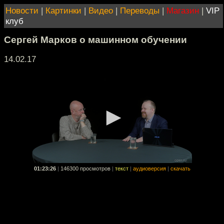
Новости
|
Картинки
|
Видео
|
Переводы
|
Магазин
|
VIP
клуб
Сергей Марков о машинном обучении
14.02.17
01:23:26
|
146300 просмотров
|
текст
|
аудиоверсия
|
скачать