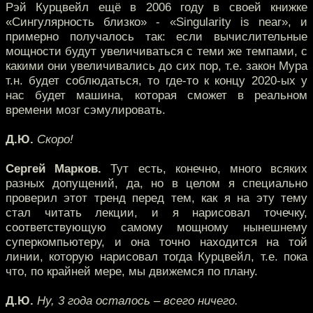
Рэй Курцвейл ещё в 2006 году в своей книжке
«Сингулярность близко» - «Singularity is near», и
примерно получалось так: если вычислительные
мощности будут увеличиваться с теми же темпами, с
какими они увеличивались до сих пор, т.е. закон Мура
т.н. будет соблюдаться, то где-то к концу 2020-ых у
нас будет машина, которая сможет в реальном
времени мозг сэмулировать.
Д.Ю.
Скоро!
Сергей Марков.
Тут есть, конечно, много всяких
разных допущений, да, но в целом я специально
проверил этот тренд перед тем, как я на эту тему
стал читать лекции, и я нарисовал точечку,
соответствующую самому мощному нынешнему
суперкомпьютеру, и она точно находится на той
линии, которую нарисовал тогда Курцвейл, т.е. пока
что, по крайней мере, мы движемся по плану.
Д.Ю.
Ну, 3 года осталось – всего ничего.