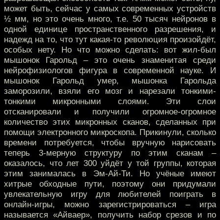
может быть, сейчас у самых современных устройств
½ мм, но это очень много, т.е. 50 тысяч нейронов в
одной единице пространственного разрешения, и
надежд на то, что тут какая-то революция произойдёт,
особых нету. Но что можно сделать: вот жил-был
мышонок Гарольд – это очень знаменитая среди
нейрофизиологов фигура в современной науке. И
мышонок Гарольд умер, мышонка Гарольда
заморозили, взяли его мозг и нарезали тонкими-
тонкими микронными слоями. Эти слои
отсканировали и получили огромное-огромное
количество этих микронных сканов, сделанных при
помощи электронного микроскопа. Прикинули, сколько
времени потребуется, чтобы вручную нарисовать
теперь 3-мерную структуру по этим сканам –
оказалось, что лет 300 уйдёт у той группы, которая
этим занималась в Эм-Ай-Ти. Но учёные имеют
хитрые обходные пути, поэтому они придумали
увлекательную игру для любителей поиграть в
онлайн-игры, можно зарегистрироваться – игра
называется «Айваер», получить набор срезов и по