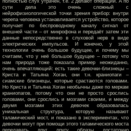
полностью слух утрачен, т.е. 2 делают операции. А по
сути дела это очень сложный с
нейрофизиологической точки зрения прибор: внутри
черепа человека устанавливается устройство, которое
получает по беспроводному каналу сигнал от
внешней части – от микрофона и передаёт затем эти
данные непосредственно в слуховой нерв в виде
электрических импульсов. И конечно, у этой
технологии очень большое будущее, и почему мы
считаем, что у неё большое будущее – потому что
нам природа тоже показала пример неожиданно,
очень впечатляющий: есть такие девочки-близнецы –
Криста и Татьяна Хоган, они т.н. краниопаги –
сиамские близнецы, которые срастаются головами.
Но Криста и Татьяна Хоган необычны даже по меркам
краниопагов, потому что они не просто срослись
головами, они срослись и мозгами своими, и между
двумя мозгами этих девочек образовалась
уникальная структура, которую называют
таламический мост, и показано в экспериментах, что
девочки могут при помощи этого таламического моста
передавать друг другу образы достаточно