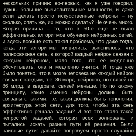
нескольких причин: во-первых, как я уже говорил,
нужны большие вычислительные мощности, и даже
если делать просто искусственные нейроны – ну
сколько, опять же, их можно сделать? Не очень много.
Вторая причина – то, что в 50-е ещё не было
эффективных алгоритмов обучения нейронных сетей,
и здесь вообще есть такая проблема, что даже тогда,
когда эти алгоритмы появились, выяснилось, что
полносвязная сеть, в которой каждый нейрон связан с
каждым нейроном, мало того, что её медленно
обсчитывать, она и медленно учится. И тогда уже
было понятно, что в мозге человека не каждый нейрон
связан с каждым, т.е. 86 млрд. нейронов, но связей не
86 млрд. в квадрате, связей меньше. Но по какому
принципу, какие именно нейроны должны быть
связаны с какими, т.е. какая должна быть топология,
архитектура этой сети, для того, чтобы эта сеть
эффективно решала задачи? И вот это стало такой
непростой задачей, которая всех волновала, и
пытались искать разные пути её решения. Были
наивные пути: давайте попробуем просто случайно