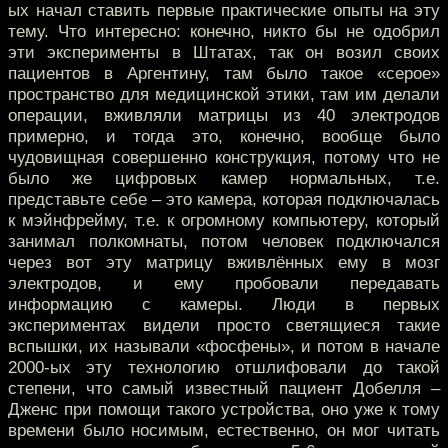
ых начал ставить первые практические опыты на эту
тему. Что интересно: конечно, никто бы не одобрил
эти эксперименты в Штатах, так он возил своих
пациентов в Аргентину, там было такое «серое»
пространство для медицинской этики, там им делали
операции, вживляли матрицы из 40 электродов
примерно, и тогда это, конечно, вообще было
чудовищная совершенно конструкция, потому что не
было же цифровых камер нормальных, т.е.
представьте себе – это камера, которая подключалась
к мэйнфрейму, т.е. к огромному компьютеру, который
занимал полкомнаты, потом человек подключался
через вот эту матрицу вживлённых ему в мозг
электродов, и ему пробовали передавать
информацию с камеры. Люди в первых
экспериментах видели просто светящиеся такие
вспышки, их называли «фосфены», и потом в начале
2000-ых эту технологию отшлифовали до такой
степени, что самый известный пациент Добелля –
Дженс при помощи такого устройства, оно уже к тому
времени было носимым, естественно, он мог читать