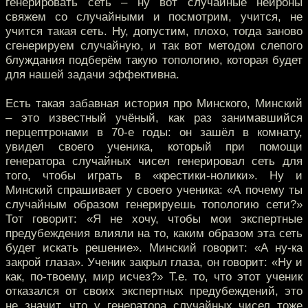
генерировать сеть – ну вот случайные нейроны
свяжем со случайными и посмотрим, учится, не
учится такая сеть. Ну, допустим, плохо, тогда заново
сгенерируем случайную, и так вот методом слепого
блуждания подберём такую топологию, которая будет
для нашей задачи эффективна.
Есть такая забавная история про Минского, Минский
– это известный учёный, как раз занимавшийся
перцептронами в 70-е годы: он зашёл в комнату,
увидел своего ученика, который при помощи
генератора случайных чисел генерировал сеть для
того, чтобы играть в «крестики-нолики». Ну и
Минский спрашивает у своего ученика: «А почему ты
случайным образом генерируешь топологию сети?»
Тот говорит: «Я не хочу, чтобы мои экспертные
предубеждения влияли на то, каким образом эта сеть
будет искать решение». Минский говорит: «А ну-ка
закрой глаза». Ученик закрыл глаза, он говорит: «Ну и
как, по-твоему, мир исчез?» Т.е. то, что этот ученик
отказался от своих экспертных предубеждений, это
не значит, что у генератора случайных чисел тоже