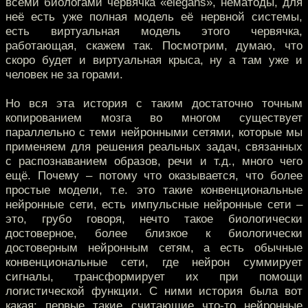
всеми биологами червячка «elegans», нематоды, для
неё есть уже полная модель её нервной системы,
есть виртуальная модель этого червячка,
работающая, скажем так. Посмотрим, думаю, что
скоро будет и виртуальная крыса, ну а там уже и
человек не за горами.
Но вся эта история с таким достаточно точным
копированием мозга во многом существует
параллельно с теми нейронными сетями, которые мы
применяем для решения реальных задач, связанных
с распознаванием образов, речи и т.д., много чего
ещё. Почему – потому что оказывается, что более
простые модели, т.е. это такие конвенциональные
нейронные сети, есть импульсные нейронные сети –
это, грубо говоря, нечто такое биологически
достоверное, более близкое к биологически
достоверным нейронным сетям, а есть обычные
конвенциональные сети, где нейрон суммирует
сигналы, трансформирует их при помощи
логистической функции. С ними история была вот
какая: первые такие считающие что-то нейронные