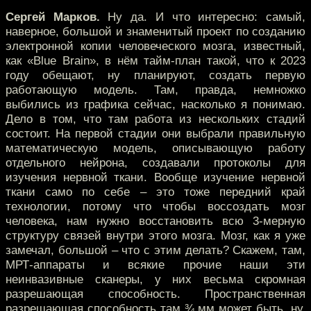
Сергей Марков.
Ну да. И что интересно: самый,
наверное, большой и знаменитый проект по созданию
электронной копии человеческого мозга, известный,
как «Blue Brain», в нём тайм-план такой, что к 2023
году обещают, ну планируют, создать первую
работающую модель. Там, правда, немножко
выбились из графика сейчас, насколько я понимаю.
Дело в том, что там работа из нескольких стадий
состоит. На первой стадии они выбрали правильную
математическую модель, описывающую работу
отдельного нейрона, создавали протоколы для
изучения нервной ткани. Вообще изучение нервной
ткани само по себе – это тоже передний край
технологии, потому что чтобы воссоздать мозг
человека, нам нужно восстановить всю 3-мерную
структуру связей внутри этого мозга. Мозг, как я уже
замечал, большой – что с этим делать? Скажем, там,
МРТ-аппараты и всякие прочие наши эти
неинвазивные сканеры, у них весьма скромная
разрешающая способность. Пространственная
разрешающая способность там ¾ мм может быть, ну,