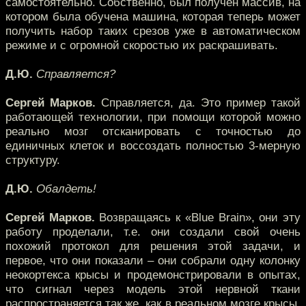
самостоятельно. Собственно, был получен массив, на
котором была обучена машина, которая теперь может
получить набор таких срезов уже в автоматическом
режиме и с огромной скоростью их раскрашивать.
Д.Ю.
Справляется?
Сергей Марков.
Справляется, да. Это пример такой
работающей технологии, при помощи которой можно
реально мозг отсканировать с точностью до
единичных клеток и воссоздать полностью 3-мерную
структуру.
Д.Ю.
Обалдеть!
Сергей Марков.
Возвращаясь к «Blue Brain», они эту
работу проделали, т.е. они создали свой очень
похожий протокол для решения этой задачи, и
первое, что они показали – они собрали одну колонку
неокортекса крысы и продемонстрировали в опытах,
что сигнал через модель этой нервной ткани
распространяется так же, как в реальном мозге крысы.