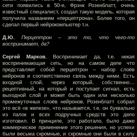
сети появились в 50-е, Фрэнк Розенблатт, очень
известный специалист, создал такую модель, которая
получила названием «перцептрона». Более того, он
сделал первый нейрокомпьютер т.н.
Д.Ю.
Перцептрон – это то, что чего-то
воспринимает, да?
Сергей Марков.
Воспринимает да, т.е. некая
воспринимающая сеть, но на самом деле что
представляет собой перцептрон – набор слоёв
нейронов и соответственно связь между ними. Есть
входной слой, через который, собственно…
рецептивный, на который и поступает сигнал, есть
выходной слой и может быть один или несколько
промежуточных слоёв нейронов. Розенблатт собрал
это всё «в железе», что называется, т.е. он буквально
из палок и всех подручных средств это дело
изготовил. В принципе, это работало, было даже
коммерческое применение этого решения, но успехи
были весьма скромные, и скромные они были в силу