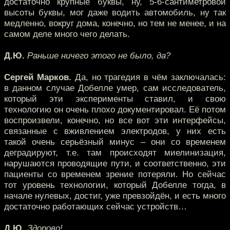
достаточно крупные буквы, ну, 5-6-сантиметровой
высоты буквы, мог даже водить автомобиль, ну так
медленно, вокруг дома, конечно, но тем не менее, и на
самом деле много чего делать.
Д.Ю.
Раньше ничего этого не было, да?
Сергей Марков.
Да, но трагедия в чём заключалась:
в данном случае Добелле умер, сам исследователь,
который эти эксперименты ставил, и свою
технологию он очень плохо документировал. Её потом
воспроизвели, конечно, но все вот эти интерфейсы,
связанные с вживлением электродов, у них есть
такой очень серьёзный минус – они со временем
деградируют, т.е. там происходят миелинизация,
нарушаются проводящие пути, и соответственно, эти
пациенты со временем зрение потеряли. Но сейчас
тот уровень технологии, который Добелле тогда, в
начале нулевых, достиг, уже превзойдён, и есть много
достаточно работающих сейчас устройств…
Д.Ю.
Здорово!