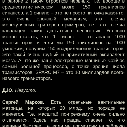
в районе 2 тысяч отростков нервных. Т.е. вообще в
среднестатистическом мозге 150 триллионов
синапсов, а 1 синапс – это не просто ниточка какая-то,
это очень сложный механизм, это тысяча
молекулярных триггеров примерно, т.е. это тысяча
канальцев таких достаточно непростых. Условно
можно сказать, что 1 синапс – это аналог 1000
транзисторов, и если мы 150 триллионов на 1000
умножим, получим 150 квадриллионов транзисторов.
Это такой очень грубый и примитивный эквивалент
мозга. А что же наши электронные машины? Сейчас
самый большой процессор, с точки зрения числа
транзисторов, SPARC М7 – это 10 миллиардов всего-
навсего транзисторов.
Д.Ю.
Негусто.
Сергей Марков.
Есть отдельные вентильные
матрицы, на которых 20 млрд., но порядок не
меняется. Т.е. масштаб по-прежнему очень сильно
отличается. Здесь нас, правда, спасает то, что
машины быстрее, т.е. если мы посмотрим на рабочую