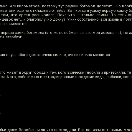
ько, 470 километров, поэтому тут редкий богомол долетит… Но вообщ
скве, они ещё не откладывают яйца. Вот когда я увижу первую самку 
 том, что ареал расширился. Пока что – только самцы. То есть о
о девок нет… и благополучно дохнут. У них собственно, вся жизнь в пол
 заканчиваются.
 первая самка богомола (это же не пойманная, это моя домашняя), тогд
кт-Петербург!
ая фауна обогащается очень сильно, очень сильно меняется.
кто живёт вокруг города и тем, кого всячески гнобили и притесняли, те
ся. А это, собственно все традиционные городские виды, собачки, кош
.
.
обьи даже. Воробьи ни за что пострадали. Вот ко всем остальным у ч