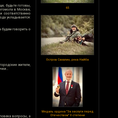
е, будьте готовы,
65
богомола в Москве,
ни соответственно
года укладывается:
а будем говорить о
Остров Сахалин, река Найба
 городские жители,
ечки…
Медаль ордена "За заслуги перед
Отечеством" II степени
еловека вопросы, а