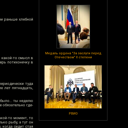
ни раньше хлебной
Медаль ордена "За заслуги перед
Отечеством" II степени
я какой-то смысл в
перь потихонечку в
периодически туда
е лет пятнадцать,
о было… ты неделю
е обязательно где-
РВИО
акой-то момент, то
ько рыбу, а тут он
, когда сидит стая