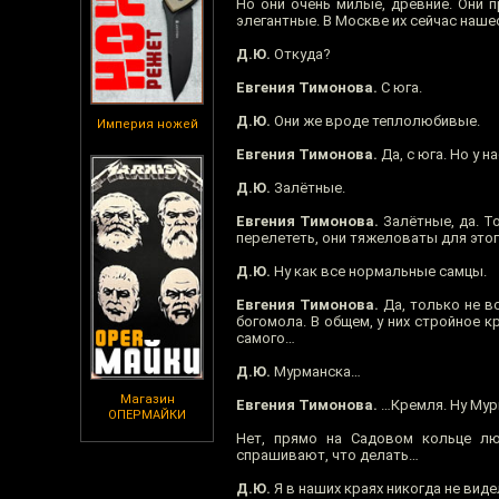
Но они очень милые, древние. Они п
элегантные. В Москве их сейчас наше
Д.Ю.
Откуда?
Евгения Тимонова.
С юга.
Д.Ю.
Они же вроде теплолюбивые.
Империя ножей
Евгения Тимонова.
Да, с юга. Но у н
Д.Ю.
Залётные.
Евгения Тимонова.
Залётные, да. То
перелететь, они тяжеловаты для этог
Д.Ю.
Ну как все нормальные самцы.
Евгения Тимонова.
Да, только не в
богомола. В общем, у них стройное к
самого…
Д.Ю.
Мурманска…
Магазин
Евгения Тимонова.
…Кремля. Ну Мур
ОПЕРМАЙКИ
Нет, прямо на Садовом кольце лю
спрашивают, что делать…
Д.Ю.
Я в наших краях никогда не виде