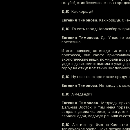
голубей, этих бессмысленных городски
Д.Ю.
Как коршун!
Евгения Тимонова.
Как коршун. Оче
Д.Ю.
То есть город Новосибирск приш
Евгения Тимонова.
Да. У нас тепер
постоянно.
И этот принцип, он везде, во всех
прогресса, они как-то прикручи
экологические ниши, пожирали все ре
узде, а диких животных мы в узде де
город на откуп вот таким экологиче
Д.Ю.
Ну так это, скоро волки придут,
Евгения Тимонова.
Не придут, к сож
Д.Ю.
А медведи?
Евгения Тимонова.
Медведи приход
Дальний Восток, и там меня порази
задрали двоих человек, в августе и
завален едой, медведи решили съесть
Д.Ю.
А я вот тут был на Камчатке. 
термическое озеро. Пока летали вокр