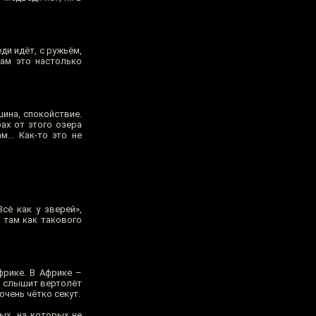
ди идёт, с ружьём,
ам это настолько
шина, спокойствие.
ах от этого озера
... Как-то это не
сё как у зверей»,
о там как такового
фрике. В Африке –
ь слышит вертолёт
очень чётко секут.
ых, на которых не