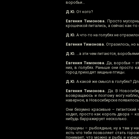
воробьи…
Д.Ю.
От кого?
Евгения Тимонова.
Просто мусорные
крошечкой питались, а сейчас как-то 
Д.Ю.
А что-то на голубях не отразил
Евгения Тимонова.
Отразилось, но 
Д.Ю.
…а эти чем питаются, воробьям
Евгения Тимонова.
Да, воробьи – эт
них, в голубях. Раньше они просто 
город приходят хищные птицы.
Д.Ю.
А какой же смысл в голубях? Дл
Евгения Тимонова.
Да. В Новосибир
возвращаюсь и поэтому могу наблюд
наверное, в Новосибирске появилос
Они безумно красивые – гигантский
ходил, просто как король двора – ко
нибудь барражирует несколько.
Коршуны – рыбоядные, ну а там у нас
есть что тебе позволяет стать горож
понимает, что можно и рыбу, и курицу