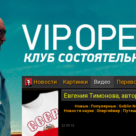
Картинки
Видео
Перев
Новости
Евгения Тимонова, автор
Новые
|
Популярные
|
Goblin 
Новости науки
|
Опергеймер
|
Путеш
22.09.16