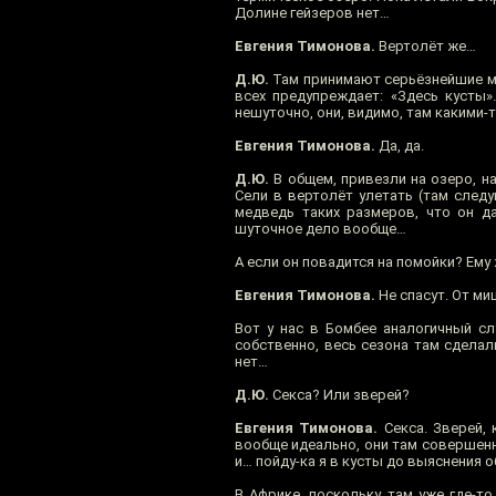
Долине гейзеров нет…
Евгения Тимонова.
Вертолёт же…
Д.Ю.
Там принимают серьёзнейшие мер
всех предупреждает: «Здесь кусты
нешуточно, они, видимо, там какими-
Евгения Тимонова.
Да, да.
Д.Ю.
В общем, привезли на озеро, на
Сели в вертолёт улетать (там следу
медведь таких размеров, что он да
шуточное дело вообще…
А если он повадится на помойки? Ему 
Евгения Тимонова.
Не спасут. От м
Вот у нас в Бомбее аналогичный сл
собственно, весь сезона там сделал
нет…
Д.Ю.
Секса? Или зверей?
Евгения Тимонова.
Секса. Зверей, 
вообще идеально, они там совершенн
и… пойду-ка я в кусты до выяснения о
В Африке, поскольку там уже где-т