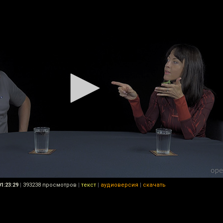
01:23:29
|
393238 просмотров
|
текст
|
аудиоверсия
|
скачать