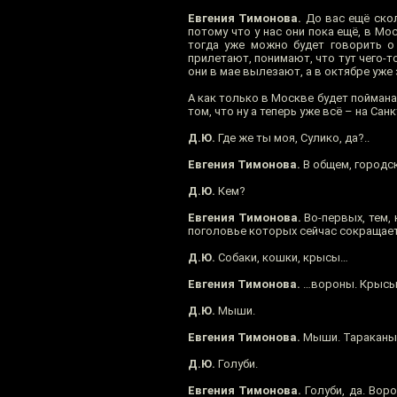
Евгения Тимонова.
До вас ещё скол
потому что у нас они пока ещё, в Мо
тогда уже можно будет говорить о
прилетают, понимают, что тут чего-т
они в мае вылезают, а в октябре уже
А как только в Москве будет поймана
том, что ну а теперь уже всё – на Сан
Д.Ю.
Где же ты моя, Сулико, да?..
Евгения Тимонова.
В общем, городск
Д.Ю.
Кем?
Евгения Тимонова.
Во-первых, тем, 
поголовье которых сейчас сокращает
Д.Ю.
Собаки, кошки, крысы…
Евгения Тимонова.
…вороны. Крысы
Д.Ю.
Мыши.
Евгения Тимонова.
Мыши. Тараканы
Д.Ю.
Голуби.
Евгения Тимонова.
Голуби, да. Вор