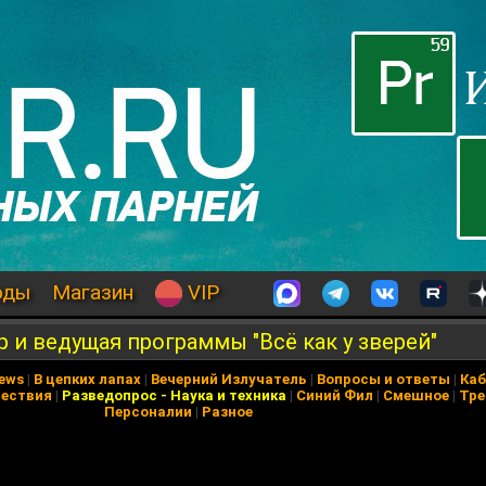
оды
Магазин
VIP
 и ведущая программы "Всё как у зверей"
News
|
В цепких лапах
|
Вечерний Излучатель
|
Вопросы и ответы
|
Каб
ествия
|
Разведопрос
-
Наука и техника
|
Синий Фил
|
Смешное
|
Тре
Персоналии
|
Разное