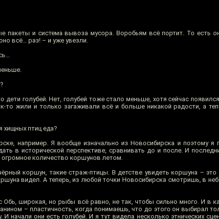
 пакеты и система вывоза мусора. Воробьям всё портит. То есть о
оно всё… раз! – и уже увезли.
ось…
меньше.
и?
о дети голубей. Нет, голубей тоже стало меньше, хотя сейчас появилс
как-то жили и только загаживали всё и больше никакой радости, а те
я хищных птиц еда?
ске, например. Я вообще изначально из Новосибирска и поэтому я 
ать в исторической перспективе, сравнивать до и после. И последни
ь огромное количество коршунов летом.
 чёрный коршун, такие страж-птицы. В детстве увидеть коршуна – эт
ршуна видел. А теперь, из любой точки Новосибирска смотришь, в неб
 Обь, широкая, но рыбы всё равно, не так, чтобы сильно много. И в к
анином – пластичность, когда понимаешь, что до этого он выбирал тол
. И начали они есть голубей. И я тут видела несколько этнических сцен