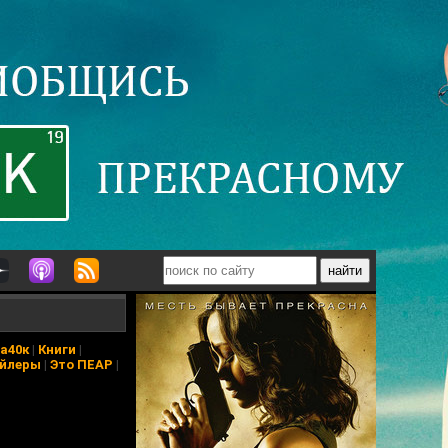
а40к
|
Книги
|
йлеры
|
Это ПЕАР
|