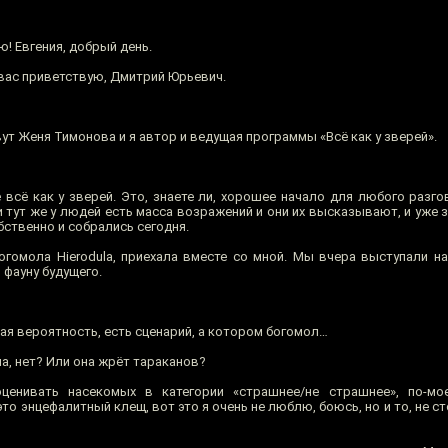
! Евгения, добрый день.
 вас приветствую, Дмитрий Юрьевич.
ут Женя Тимонова и я автор и ведущая программы «Всё как у зверей».
 всё как у зверей. Это, знаете ли, хорошее начало для любого разго
 и тут же у людей есть масса возражений и они их высказывают, и уже
обственно и собрались сегодня.
богомола Hierodula, приехала вместе со мной. Мы вчера выступали н
 фауну будущего.
ая вероятность, есть сценарий, а котором богомол…
а, нет? Или она жрёт тараканов?
енивать насекомых в категории «страшнее/не страшнее», по-мое
то энцефалитный клещ, вот это я очень не люблю, боюсь, но и то, не ст