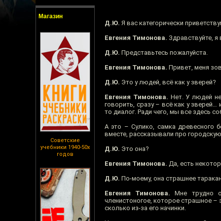
Магазин
Д.Ю.
Я вас категорически приветствую
Евгения Тимонова.
Здравствуйте, я
Д.Ю.
Представьтесь пожалуйста.
Евгения Тимонова.
Привет, меня зов
Д.Ю.
Это у людей, всё как у зверей?
Евгения Тимонова.
Нет. У людей не
говорить, сразу – всё как у зверей…
то диалог. Ради чего, мы все здесь с
А это – Сулико, самка древесного 
вместе, рассказывали про городскую
Советские
учебники 1940-50х
Д.Ю.
Это она?
годов
Евгения Тимонова.
Да, есть некотор
Д.Ю.
По-моему, она страшнее таракан
Евгения Тимонова.
Мне трудно оц
членистоногое, которое страшное – э
сколько из-за его начинки.