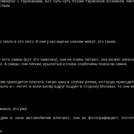
римерно с тараканами, вот чуть-чуть позже тараканов возникли. Мил
ствие.
ас тепло в это лето. И они у нас ещё не совсем живут, это такие…
 есть самки (вот это самочка), они не очень летают, она может неск
о. А самцы, они лёгкие, крылатые и очень озабочены поиском самки.
сем приходится платить такую цену в случае успеха, которую приходи
рыло и – летят, и если ветер вдруг подует в сторону Москвы, то они м
манск, это уже…
дям в окна автомобилей влетают, они их фотографируют, постят
л.