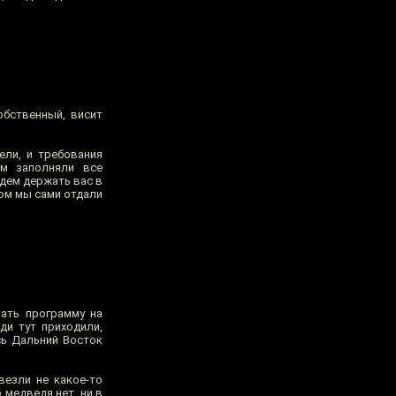
обственный, висит
ели, и требования
ом заполняли все
удем держать вас в
зом мы сами отдали
ать программу на
ди тут приходили,
сь Дальний Восток
везли не какое-то
 медведя нет, ни в