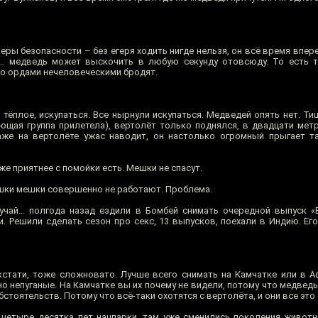
ы безопасности – без егеря ходить нигде нельзя, он всё время впере
»… медведь может выскочить в любую секунду отовсюду. То есть т
то ордами нечеловеческими бродят.
 тёплое, искупаться. Все нырнули искупаться. Медведей опять нет. Ти
ющая группа прилетела), вертолёт только поднялся, в двадцати метр
же на вертолёте ужас наводит, он настолько огромный прыгает там
же приятнее с помойки есть. Мешки не спасут.
ишки мешки совершенно не работают. Проблема.
учай… полгода назад ездили в Бомбей снимать очередной выпуск «В
и. Решили сделать сезон про секс, 13 выпусков, поехали в Индию. Ег
кстати, тоже сложновато. Лучше всего снимать на Камчатке или в А
о непуганые. На Камчатке вы их почему не видели, потому что медвед
бстоятельств. Потому что всё-таки охотятся с вертолёта, и они все это 
о четыре десятка лет нацпарки, там уже сменились поколения животн