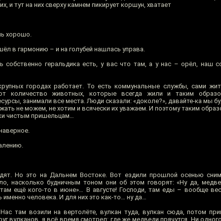
х, и тут на них сверху камнем пикирует коршун, хватает
нь хорошо.
ёл в гармонию – и на голубей нашлась управа.
ь собственно геральдика есть, у вас что там, а у нас – орёл, наш с
 крупных городах работает. То есть коммунальные службы, сами жит
вают количество животных, которые всегда жили и таким образ
сурсы, занимали все места. Люди сказали: «доколе?», давайте-ка мы б
ржать не можем, не хотим и всячески их уважаем. И поэтому таким обра
ски чистым пришельцам…
 наверное.
алению.
ят. Но это на Дальнем Востоке. Вот ездили прошлой осенью сним
ло, насколько будничным тоном они об этом говорят: «Ну да, медве
 там ещё кого-то в июне»… В августе! Господи, там еды – вообще ве
 именно человека. И для них это как-то… ну да…
Нас там возили на вертолёте, вулкан туда, вулкан сюда, потом при
уг вулканов, я всё время смотрел: где же медведи прячутся. Ни одного