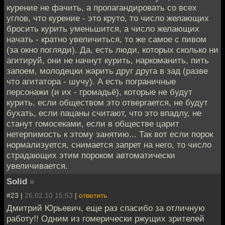
курение не фачить, а пропагандировать со всех
углов, что курение - это круто, то число желающих
бросить курить уменьшится, а число желающих
начать - кратно увеличиться, то же самое с пивом
(за окно погляди). Да, есть люди, которых сколько ни
агитируй, они не начнут курить, наркоманить, пить
запоем, молодецки жарить друг друга в зад (разве
что агитатора - шучу). А есть пограничные
персонажи (и их - громадьё), которые не будут
курить, если обществом это отвергается, не будут
бухать, если пацаны считают, что это впадлу, не
станут гомосеками, если в обществе царит
нетерпимость к этому занятию... Так вот если порок
нормализуется, снимается запрет на него, то число
страдающих этим пороком автоматически
увеличивается.
Solid
»
#23 |
26.02.10 15:53
|
ответить
Дмитрий Юрьевич, еще раз спасибо за отличную
работу!! Одним из гомерически ржущих зрителей