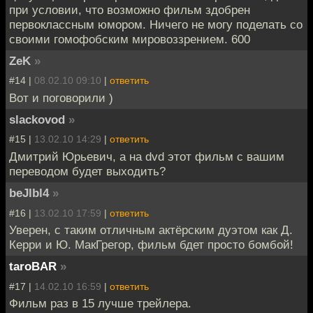
при условии, что возможно фильм здобрен
первоклассным юмором. Ничего не могу поделать со
своими гомофобским мировоззрением. 600
ZeK
»
#14 |
08.02.10 09:10
|
ответить
Вот и поговорили )
slackovod
»
#15 |
13.02.10 14:29
|
ответить
Дмитрий Юрьевич, а на dvd этот фильм с вашим
переводом будет выходить?
beJlbl4
»
#16 |
13.02.10 17:59
|
ответить
Уверен, с таким отличным актёрским дуэтом как Д.
Керри и Ю. МакГрегор, фильм бдет просто бомбой!
taroBAR
»
#17 |
14.02.10 16:59
|
ответить
Фильм раз в 15 лучше трейлера.