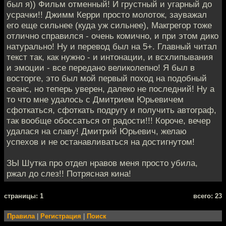
был я)) Фильм отменный! И грустный и угарный до
усрачки!! Джимм Керри просто молоток, зауважал
его еще сильнее (куда уж сильнее), Макгрегор тоже
отлично справился - очень комично, и при этом дико
натурально! Ну и перевод был на 5+. Главный читал
текст так, как нужно - и интонации, и всхлипывания
и эмоции - все передано великолепно! Я был в
восторге, это был мой первый поход на подобный
сеанс, но теперь уверен, далеко не последний! Ну а
то что мне удалось с Дмитрием Юрьевичем
сфоткаться, сфоткать подругу и получить автограф,
так вообще обоссаться от радости!!! Короче, вечер
удалася на славу! Дмитрий Юрьевич, желаю
успехов и не останавливаться на достигнутом!
ЗЫ Шутка про отдел нравов меня просто убила,
ржал до слез!! Потрясная кина!
cтраницы: 1
всего: 23
Правила
|
Регистрация
|
Поиск