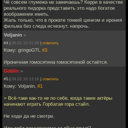
Чё совсем глумежа не замечаешь? Керри в качестве
реального пидорка представить это надо богатое
воображение иметь.
Жаль только, что в прокате тонкий цинизм и ирония
фильма без следа исчезнут, напрочь.
Voljanin
»
#4 |
06.02.10 01:08
|
ответить
Кому: gringoGTI,
#3
Ироничная гомосятина гомосятиной остаётся.
Goblin
»
#5 |
06.02.10 13:16
|
ответить
Кому: Voljanin,
#1
> Всё-таки как-то не по себе, когда такие актёры
начинают играть Горбатая гора стайл.
Не ходи да не смотри.
Или тебя пассатижами за яйца тянут?