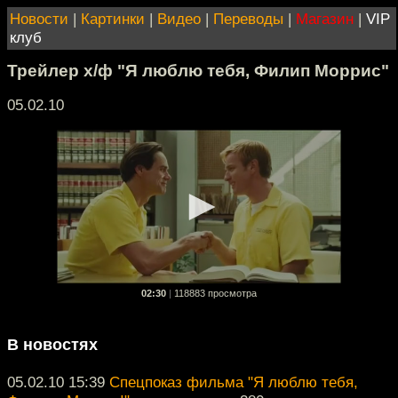
Новости
|
Картинки
|
Видео
|
Переводы
|
Магазин
|
VIP
клуб
Трейлер х/ф "Я люблю тебя, Филип Моррис"
05.02.10
02:30
|
118883 просмотра
В новостях
05.02.10 15:39
Спецпоказ фильма "Я люблю тебя,