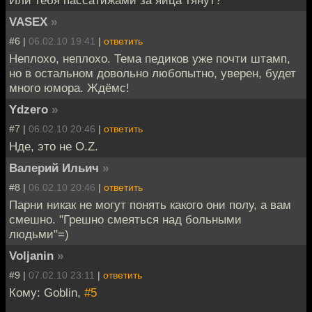
VASEX
»
#6 |
06.02.10 19:41
|
ответить
Неплохо, неплохо. Тема педиков уже почти штамп,
но в остальном довольно любопытно, уверен, будет
много юмора. Ждёмс!
Ydzero
»
#7 |
06.02.10 20:46
|
ответить
Нде, это не O.Z.
Валерий Ильич
»
#8 |
06.02.10 20:46
|
ответить
Парни никак не могут понять какого они полу, а вам
смешно. "Грешно смеяться над больными
людьми"=)
Voljanin
»
#9 |
07.02.10 23:11
|
ответить
Кому: Goblin,
#5