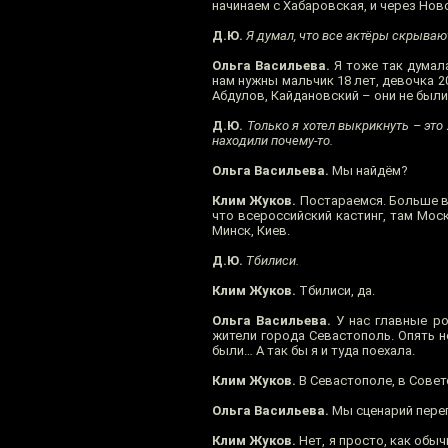
начинаем с Хабаровская, и через Нов
Д.Ю.
Я думал, что все актёры скрывают
Ольга Васильева.
Я тоже так думала
нам нужны мальчик 18 лет, девочка 20
Абдулов, Кайдановский – они не бы
Д.Ю.
Только я хотел выкрикнуть – это
находили почему-то.
Ольга Васильева.
Мы найдём?
Клим Жуков.
Постараемся. Больше вс
что всероссийский кастинг, там Моск
Минск, Киев.
Д.Ю.
Тбилиси.
Клим Жуков.
Тбилиси, да.
Ольга Васильева.
У нас главные ро
жители города Севастополь. Опять н
были… А так бы я и туда поехала.
Клим Жуков.
В Севастополе, в Совет
Ольга Васильева.
Мы сценарий пере
Клим Жуков.
Нет, я просто, как обы