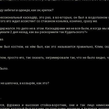
ду забегал в одежде, как он, крепок?
фессиональный каскадёр, это раз, а во-вторых, он был в водолазном
ого его ждал ассистент со стаканом коньяка, конечно, сразу же.
н держался. Но дело не в этом. Каскадёрами же не все были, и когда мы
уехали 2 дня назад, как вы раскормили так Кудельского?»
аз.
м был костюм, на нём был, как это называется правильно, Клим, ск
юм, просто его, так сказать, загримировали так, что не было видно, 
было.
 не шапочка, а козырёк, как это?
.
ся, фуражка и высокая стойка-воротник, они и так лицо немно
остюм, который был под ним, он стал очень мощным, и Андрюха, кото