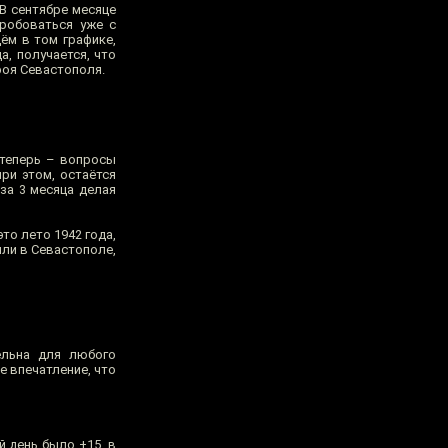
 В сентябре месяце
пробоваться уже с
ём в том графике,
а, получается, что
роя Севастополя.
 теперь – вопросы
ри этом, остаётся
за 3 месяца делая
это лето 1942 года,
ыли в Севастополе,
ельна для любого
е впечатление, что
й день было +15, в