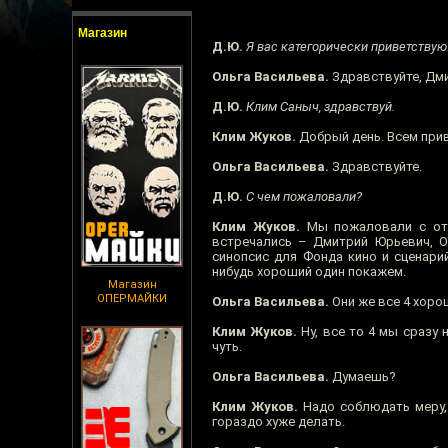
Магазин
Д.Ю.
Я вас категорически приветствую!
Ольга Васильева.
Здравствуйте, Дм
Д.Ю.
Клим Саныч, здравствуй.
Клим Жуков.
Добрый день. Всем прив
Ольга Васильева.
Здравствуйте.
Д.Ю.
С чем пожаловали?
Клим Жуков.
Мы пожаловали с отч
встречались – Дмитрий Юрьевич, Ол
синопсис для Фонда кино и сценарий
нибудь хороший один покажем.
Магазин
ОПЕРМАЙКИ
Ольга Васильева.
Они же все 4 хоро
Клим Жуков.
Ну, все то 4 мы сразу 
чуть.
Ольга Васильева.
Думаешь?
Клим Жуков.
Надо соблюдать меру, 
гораздо хуже делать.