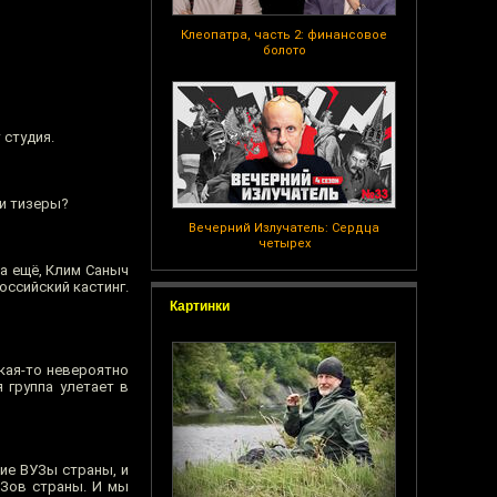
Клеопатра, часть 2: финансовое
болото
 студия.
ли тизеры?
Вечерний Излучатель: Сердца
четырех
на ещё, Клим Саныч
оссийский кастинг.
Картинки
акая-то невероятно
 группа улетает в
шие ВУЗы страны, и
УЗов страны. И мы