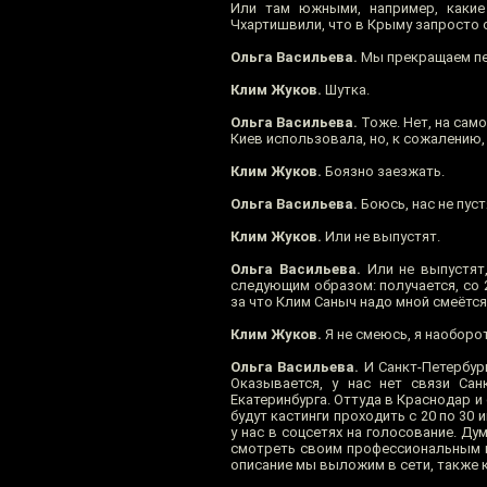
Или там южными, например, какие
Чхартишвили, что в Крыму запросто с
Ольга Васильева.
Мы прекращаем пер
Клим Жуков.
Шутка.
Ольга Васильева.
Тоже. Нет, на само
Киев использовала, но, к сожалению,
Клим Жуков.
Боязно заезжать.
Ольга Васильева.
Боюсь, нас не пуст
Клим Жуков.
Или не выпустят.
Ольга Васильева.
Или не выпустят,
следующим образом: получается, со 
за что Клим Саныч надо мной смеётся
Клим Жуков.
Я не смеюсь, я наоборот
Ольга Васильева.
И Санкт-Петербург
Оказывается, у нас нет связи Сан
Екатеринбурга. Оттуда в Краснодар и
будут кастинги проходить с 20 по 30
у нас в соцсетях на голосование. Ду
смотреть своим профессиональным вз
описание мы выложим в сети, также 