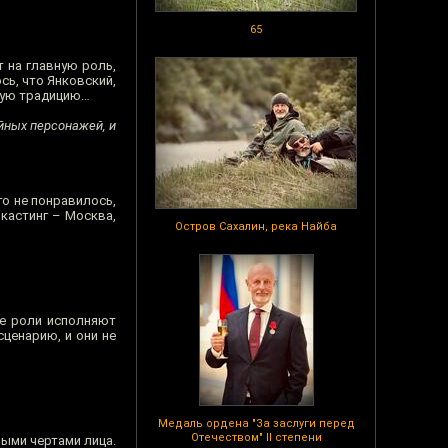
65
т на главную роль,
сь, что Янковский,
кую традицию…
йных персонажей, и
го не понравилось,
 кастинг – Москва,
Остров Сахалин, река Найба
ые роли исполняют
ценарию, и они не
Медаль ордена "За заслуги перед
Отечеством" II степени
ными чертами лица.