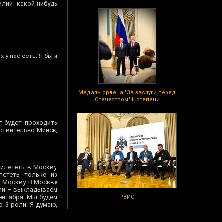
лии какой-нибудь
 у нас есть. Я бы и
Медаль ордена "За заслуги перед
Отечеством" II степени
г будет проходить
йствительно Минск,
рилететь в Москву.
лететь только из
в Москву. В Москве
щали – выкладываем
сентября. Мы будем
РВИО
 3 роли. Я думаю,