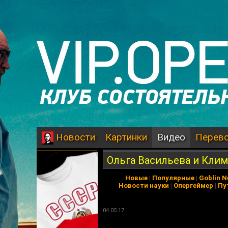
Картинки
Видео
Перев
Новости
Ольга Васильева и Клим
Новые
|
Популярные
|
Goblin 
Новости науки
|
Опергеймер
|
Пу
04.05.17