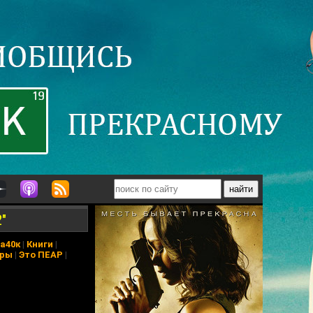
"
а40к
|
Книги
|
еры
|
Это ПЕАР
|