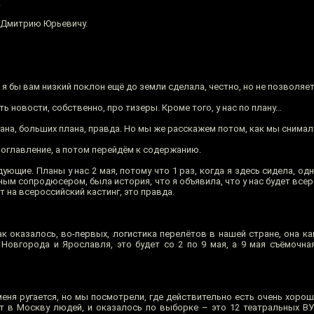
.
о Дмитрию Юрьевичу.
я бы вам низкий поклон ещё до земли сделала, честно, но не позволяет
ть новости, собственно, про тизеры. Кроме того, у нас по плану…
плана, больших плана, правда. Но мы же расскажем потом, как мы снима
 оглавление, а потом перейдём к содержанию.
ующие. Планы у нас 2 мая, потому что 1 раз, когда я здесь сидела, од
ым сопродюсером, была история, что я объявила, что у нас будет всер
ет на всероссийский кастинг, это правда.
к оказалось, во-первых, логистика перелётов в нашей стране, она к
Новгорода и Ярославля, это будет со 2 по 9 мая, а 9 мая съёмочная
еня ругается, но мы посмотрели, где действительно есть очень хоро
т в Москву людей, и оказалось по выборке – это 12 театральных В