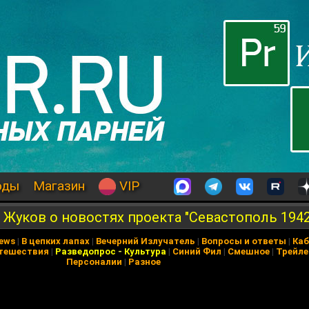
оды
Магазин
VIP
 Жуков о новостях проекта "Севастополь 1942
News
|
В цепких лапах
|
Вечерний Излучатель
|
Вопросы и ответы
|
Каб
тешествия
|
Разведопрос
-
Культура
|
Синий Фил
|
Смешное
|
Трейл
Персоналии
|
Разное