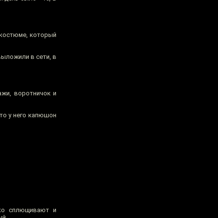
 костюме, который
 выложили в сети, в
ажи, воротничок и
что у него капюшон
жко сплющивают и
рый…