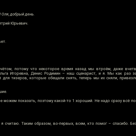
 Оля, добрый день.
итрий Юрьевич.
ет.
ётом, потому что некоторое время назад мы втроём, даже вчетве
ьга Игоревна, Денис Родимин – наш сценарист, и я. Мы как раз з
 для тизеров, которые обещали снять, теперь мы их сняли, привезли
шие.
не можем показать, поэтому какой-то 1 хороший. Не надо сразу всё по
я считаю. Таким образом, во-первых, всем, кто помог – спасибо. Бе