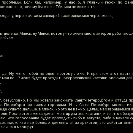
 проблемы. Если бы, например, у нас был главный герой по фами
овершенно, почему бы его из Тбилиси не выписать.
едачу, переписываем сценарий, возвращаемся через месяц.
м деле да, Минск, ну Минск, потому что очень много актёров работающих
 сейчас…
ят.
 да. Ну, мы с тобой не едем, поэтому легче. И при этом этот кастин
2 мая по 17 июня будет проходить всероссийский кастинг, включая де
.
.
, безусловно. Но мы хотели закончить Санкт-Петербургом и оттуда п
кт-Петербурга со всеми городами. И в Санкт-Петербург можно вы
 ещё куда-то дальше, в Минск, но это не важно. Дальше возвращаемся 
 июня. После этого мы садимся, монтируем все кастинги, и то, что обе
маю, что голосование будет проходить либо в августе, либо в начале 
глядом, кто нам больше приглянулся из артистов, это действительно
как и наш маршрут.