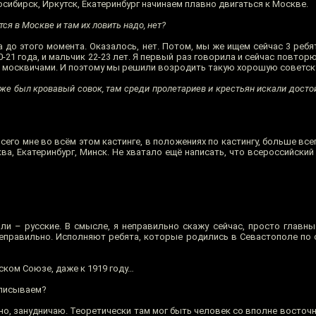
осибирск, Иркутск, Екатеринбург начинаем плавно двигаться к Москве.
ся в Москве и там их ловить надо, нет?
 до этого момента. Оказалось, нет. Потом, мы же ищем сейчас 3 ребя
-21 года, и мальчик 22-23 лет. Я первый раз говорила и сейчас повторю
ли москвичами. И поэтому мы решили возродить такую хорошую советс
 же был кровавый совок, там среди пролетариев и крестьян искали досто
его мне во всём этом кастинге, в положениях по кастингу, больше все
ва, Екатеринбург, Минск. Не хватало ещё написать, что всероссийский
ли – русские. В смысле, я неправильно скажу сейчас, просто главн
еправильно. Исполняют ребята, которые родились в Севастополе по с
ском Союзе, даже к 1919 году…
писываем?
чно, занудничаю. Теоретически там мог быть человек со вполне восточ