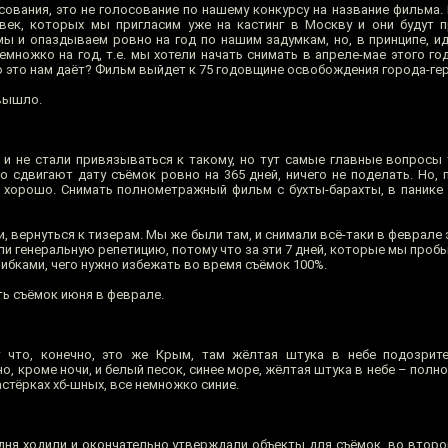
сования, это не голосование по нашему конкурсу на название фильма.
век, которых мы пригласим уже на кастинг в Москву и они будут 
ы и опаздываем ровно на год по нашим задумкам, но, в принципе, ид
емножко на год, т.е. мы хотели начать снимать в апреле-мае этого год
о это нам даёт? Фильм выйдет к 75 годовщине освобождения города-ге
 вышло.
и не стали привязываться к такому, но тут самые главные вопросы
 сдвигают дату съёмок ровно на 365 дней, ничего не поделать. Но, п
о хорошо. Снимать полнометражный фильм с бухты-барахты, в панике 
и, вернуться к тизерам. Мы же были там, и снимали всё-таки в феврале 
ли генеральную репетицию, потому что за эти 7 дней, которые мы проб
ибками, чего нужно избежать во время съёмок 100%.
ть съёмок июня в феврале.
 что, конечно, это же Крым, там жёлтая штука в небе подозрит
о, кроме ночи, и белый песок, синее море, жёлтая штука в небе – полно
астёрках хб-шных, все немножко синие.
дня ходили и окончательно утверждали объекты для съёмок, во второ