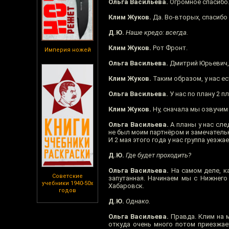
Ольга Васильева.
Огромное спасибо
Клим Жуков.
Да. Во-вторых, спасиб
Д.Ю.
Наше кредо: всегда.
Клим Жуков.
Рот Фронт.
Империя ножей
Ольга Васильева.
Дмитрий Юрьевич, 
Клим Жуков.
Таким образом, у нас ес
Ольга Васильева.
У нас по плану 2 
Клим Жуков.
Ну, сначала мы озвучим
Ольга Васильева.
А планы у нас след
не был моим партнёром и замечательн
И 2 мая этого года у нас группа уезжа
Д.Ю.
Где будет проходить?
Ольга Васильева.
На самом деле, ка
Советские
запутанная. Начинаем мы с Нижнего 
учебники 1940-50х
Хабаровск.
годов
Д.Ю.
Однако.
Ольга Васильева.
Правда. Клим на м
откуда очень много потом приезжае