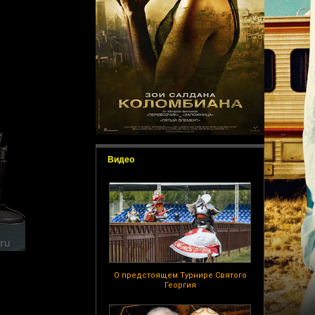
Видео
О предстоящем Турнире Святого
Георгия