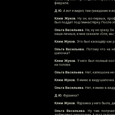
феврале.
Д.Ю.
А вот я видел, там гражданин в во
Клим Жуков.
Ну он, во-первых, про
был поддет под гимнастёрку. После эт
Ольга Васильева.
Не, ну не сразу. О
наши личные, и мне сказали «Оля, мы 
Клим Жуков.
Это был каскадёр как р
Ольга Васильева.
Потому что на нё
шапочка?
Клим Жуков.
У него был полный кост
на голове.
Ольга Васильева.
Нет, капюшона не 
Клим Жуков.
Я имею в виду шапочка.
Ольга Васильева.
Нет, я имею в виду
Д.Ю.
Фуражка?
Клим Жуков.
Фуражка у него была, да
Ольга Васильева.
Ну там получает
добавляют килограмм. А этот гидрок