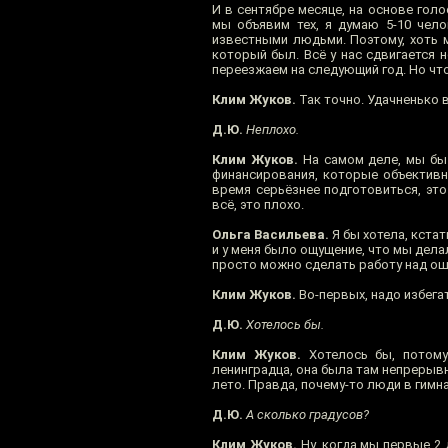
И в сентябре месяце, на основе голо
мы объявим тех, я думаю 5-10 чело
известными людьми. Поэтому, хоть м
который был. Всё у нас сдвигается н
переезжаем на следующий год. Но чт
Клим Жуков.
Так точно. Удачненько
Д.Ю.
Неплохо.
Клим Жуков.
На самом деле, мы бы 
финансирования, которые объективно
время серьёзнее подготовиться, эт
всё, это плохо.
Ольга Васильева.
Я бы хотела, кстат
и у меня было ощущение, что мы дела
просто можно сделать работу над ош
Клим Жуков.
Во-первых, надо избега
Д.Ю.
Хотелось бы.
Клим Жуков.
Хотелось бы, потому
ленинградца, она была там непрерывн
лето. Правда, почему-то люди в гимн
Д.Ю.
А сколько градусов?
Клим Жуков.
Ну, когда мы первые 2 