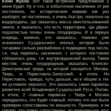
Клим Жуков.
Вот такое встречное предложение у
меня будет. Ну и что, и избыточное население от рек
постепенно, по историческим меркам как раз
наоборот, не постепенно, а очень быстро, поползло на
водоразделы, где оказалась масса неиспользованной
земли, и оказалось, что есть территории, где дёрно-
подзолистые почвы очень плодородны. И в первую
очередь, конечно, это оказалось, помимо уже
освоенного Суздальского ополья, которое было
татарами сильно разграблено и подведено под число,
т.е. под перепись населения, с которого постоянно
собиралась дань, т.е. внутриордынский выход. Таким
местом, очень плодородным, оказалась Клинско-
Димитровская гряда, на которой находятся Москва,
Тверь, и Переславль-Залесский, в итоге. Но
Переславль, правда, чуть дальше, но в общем в тех
же условиях оказался. Это оказались такие паровозы
развития всей Владимиро-Суздальской Руси. Потом,
в итоге, 2 главных паровоза – Тверь и Москва
передрались, кто будет главный, потому что они были
примерно сопоставимы по мощности. Примерно, я не
говорю, что прямо сопоставимы, но конкуренцию друг