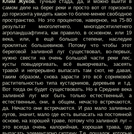
Клим Жуков.
Тучные стада, да, и можно выйти в
самом деле на берег реки и просто вот от горизонта
до горизонта увидеть какое-то более-менее свободное
пространство. Но это процентов, наверное, на 75-80
результат многолетнего, многодесятилетнего
агроландшафтинга, как правило, в основном, или 19
века, или, в ещё больше степени, наследие
проклятых большевиков. Потому что чтобы этот
береговой заливной луг существовал, во-первых,
нужно свести на очень большой части реки лес,
кусты повыдергивать, всё выкорчевать, засеять
травой и непрерывно выпасать там скот, не давая,
таким образом, снова зарасти это всё сорняковой
растительностью типа кустарников, деревьев и т.д.
Вот тогда он будет существовать. Но в Средние века
заливной луг мог быть только естественный, а
естественные, они, в общем, нечасто встречаются,
да. Нечасто они встречаются. И раз мало заливных
лугов, значит, мало где есть выпасать на постоянной
основе, на хорошей траве, потому что заливной луг –
это всегда очень калорийная, хорошая трава, где
выпасать элементарно скотину. Т.е. лошадок, которые