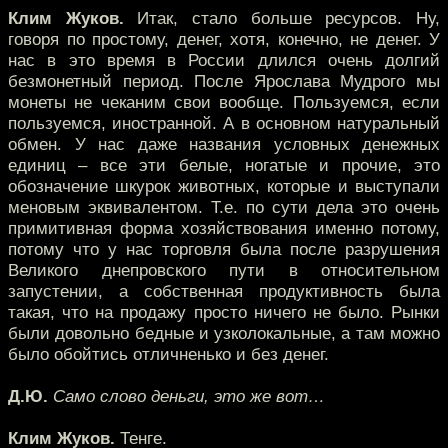
Клим Жуков.
Итак, стало больше ресурсов. Ну,
говоря по простому, денег, хотя, конечно, не денег. У
нас в это время в России длился очень долгий
безмонетный период. После Ярослава Мудрого мы
монеты не чеканим свои вообще. Пользуемся, если
пользуемся, иностранной. А в основном натуральный
обмен. У нас даже названия условных денежных
единиц – все эти белые, ногатые и прочие, это
обозначение шкурок животных, которые и выступали
меновым эквивалентом. Т.е. по сути дела это очень
примитивная форма хозяйствования именно потому,
потому что у нас торговля была после разрушения
Великого днепровского пути в относительном
запустении, а собственная продуктивность была
такая, что на продажу просто ничего не было. Рынки
были довольно бедные и узколокальные, а там можно
было обойтись отличненько и без денег.
Д.Ю.
Само слово деньги, это же вот…
Клим Жуков.
Тенге.