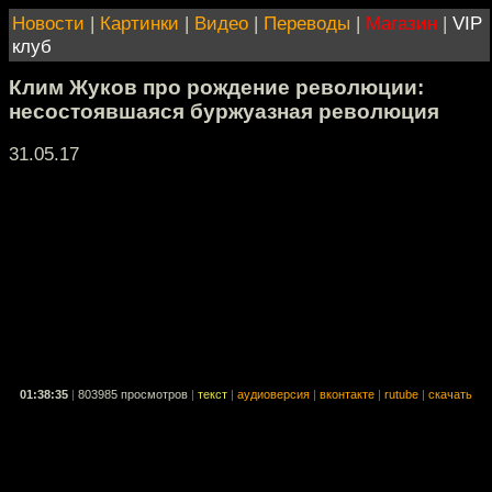
Новости
|
Картинки
|
Видео
|
Переводы
|
Магазин
|
VIP
клуб
Клим Жуков про рождение революции:
несостоявшаяся буржуазная революция
31.05.17
01:38:35
|
803985 просмотров
|
текст
|
аудиоверсия
|
вконтакте
|
rutube
|
скачать