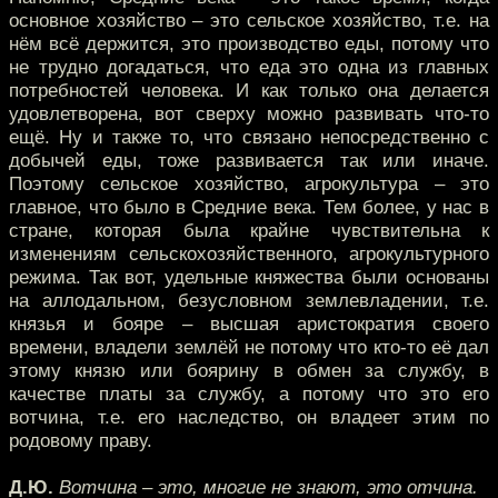
основное хозяйство – это сельское хозяйство, т.е. на
нём всё держится, это производство еды, потому что
не трудно догадаться, что еда это одна из главных
потребностей человека. И как только она делается
удовлетворена, вот сверху можно развивать что-то
ещё. Ну и также то, что связано непосредственно с
добычей еды, тоже развивается так или иначе.
Поэтому сельское хозяйство, агрокультура – это
главное, что было в Средние века. Тем более, у нас в
стране, которая была крайне чувствительна к
изменениям сельскохозяйственного, агрокультурного
режима. Так вот, удельные княжества были основаны
на аллодальном, безусловном землевладении, т.е.
князья и бояре – высшая аристократия своего
времени, владели землёй не потому что кто-то её дал
этому князю или боярину в обмен за службу, в
качестве платы за службу, а потому что это его
вотчина, т.е. его наследство, он владеет этим по
родовому праву.
Д.Ю.
Вотчина – это, многие не знают, это отчина.