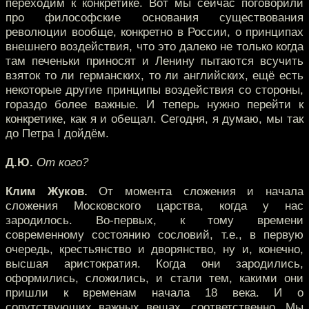
переходим к конкретике. Вот мы сейчас поговорили
про философские основания существования
революции вообще, конкретно в России, о принципах
внешнего воздействия, что это далеко не только когда
там печеньки приносят и Ленину пытаются всучить
взяток то ли германских, то ли английских, ещё есть
некоторые другие принципы воздействия со стороны,
гораздо более важные. И теперь нужно перейти к
конкретике, как я и обещал. Сегодня, я думаю, мы так
до Петра I дойдём.
Д.Ю.
От кого?
Клим Жуков.
От момента сложения и начала
сложения Московского царства, когда у нас
зародилось. Во-первых, к тому времени
современному состоянию сословий, т.е., в первую
очередь, крестьянство и дворянство, ну и, конечно,
высшая аристократия. Когда они зародились,
оформились, сложились, и стали тем, какими они
пришли к временам начала 18 века. И о
сопутствующих важных вещах, соответственно. Мы