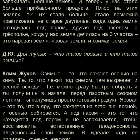
запахивать больше земель. И теперь у нас стало
больше прибавочного продукта. Плюс на этих
землях, т.к. их стало больше, стало возможно
практиковать не старое двуполье, когда одна земля
находилась под паром, другая под засевом, а
трёхполье, когда у нас земля делилась на 3 участка –
это паровая земля, яровая земля, и озимая земля.
Д.Ю.
Для тупых – что такое яровые и что такое
озимые?
Клим Жуков.
Озимые – то, что сажают осенью на
зиму. Т.е. то, что лежит под снегом, там вызревает и
весной всходит. Т.е. можно сразу быстро собрать и
ты получишь в начале, перед пахотным сезоном
летним, ты получишь просто готовый продукт. Яровая
– это то, что в яру, что сажается на лето, т.е. весной,
и осенью собирается. А под паром – это то, что
находится под паром и не запахивается, чтобы
восстановить естественную плодоносность,
плодоносный слой земли. В идеале надо её
поливать, конечно, навозом.