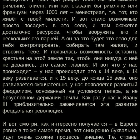
римляне, клиент, или как сказали бы римляне или
французы через 1000 лет – менестриал, т.е. тот, кто
живёт с твоей милости. И вот стало возможным
просто посадить в это село, и там окажется
достаточно ресурсов, чтобы вооружить его и
нескольких его парней. А он за это будет это село для
тебя контролировать, собирать там налоги, и
отвозить тебе. И появилась возможность оставить
крестьян на этой земле так, чтобы они никуда с неё
не девались, это самое главное. И вот что у нас
происходит – у нас происходит это к 14 веке, к 14
веку развивается, и к 15 веку, до конца 15 века, оно
развивается окончательно, у нас появляется развитый
феодализм, основанный на условном теперь, а не
безусловном держании земли. Как раз у нас к Ивану
III приблизительно заканчивается эта развитая
феодальная революция.
И вот смотри, как интересно получается – в Европе
ровно в то же самое время, вот синхронно буквально,
идут очень схожие процессы внешне. Т.е. страны