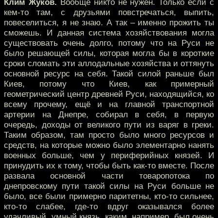
Клим Жуков.
Вообще никто не нужен. Только если с
кем-то там, с друзьями повстречаться, выпить,
повеселиться, я не знаю. А так – именно прожить ты
сможешь. И данная система хозяйствования могла
существовать очень долго, потому что на Руси не
было решающей силы, которая могла бы в короткие
сроки сломать эти аллодальные хозяйства и оттянуть
основной ресурс на себя. Такой силой раньше был
Киев, потому что Киев, как примерный
геометрический центр древней Руси, находящийся, ко
всему прочему, ещё и на главной транспортной
артерии на Днепре, собирал в себя, в первую
очередь, доходы от великого пути из варяг в греки.
Таким образом, там просто было много ресурсов и
средств, на которые можно было элементарно нанять
военных больше, чем у периферийных князей. И
принудить их к тому, чтобы быть как-то вместе. После
развала основной части товаропотока по
днепровскому пути такой силы на Руси больше не
было, все были примерно паритетны, кто-то сильнее,
кто-то слабее, где-то вдруг оказывался более
удачливый, умный князь, каким, например, был очень