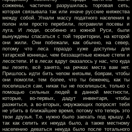
сожжены, частично разрушилась торговая сеть,
которая связывала так или иначе русские княжества
между собой. Угнали массу податного населения в
полон или просто перебили, потравили посевы и
луга. И люди, особенно из южной Руси, были
вынуждены спасаться с той территории, на которой
они жили. Они побежали, как обычно, на север,
потому что леса гораздо хуже доступны для
татарской конницы, чем беззащитные южные степи и
лесостепи. И в лесах вдруг оказалось у нас, что куда
вы лезете, всё занято, на речках места вам нет.
Пришлось идти бить челом князьям, боярам, чтобы
они помогли, тем более, что ты беженец, как ты
поселишься сам, никак ты не поселишься, только с
помощью сильных людей в данной местности,
которые, во-первых, дадут инвентаря, чтобы
разжиться, а во-вторых, окружающих попросят тебя
не убить в ближайшее время, потому что теперь это
твои друзья. Т.е. нужно было заехать под крышу. А
так как селить их некуда было, а также местному
населению деваться некуда было после тотального