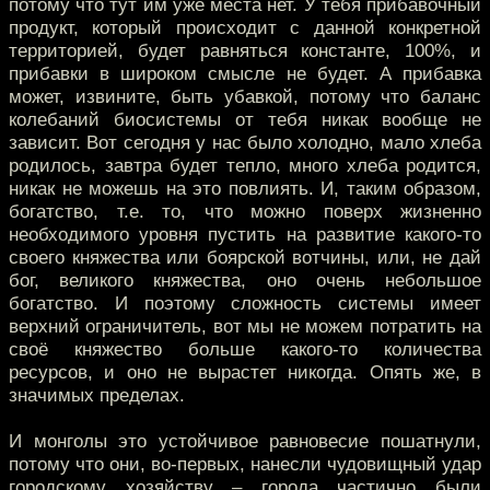
потому что тут им уже места нет. У тебя прибавочный
продукт, который происходит с данной конкретной
территорией, будет равняться константе, 100%, и
прибавки в широком смысле не будет. А прибавка
может, извините, быть убавкой, потому что баланс
колебаний биосистемы от тебя никак вообще не
зависит. Вот сегодня у нас было холодно, мало хлеба
родилось, завтра будет тепло, много хлеба родится,
никак не можешь на это повлиять. И, таким образом,
богатство, т.е. то, что можно поверх жизненно
необходимого уровня пустить на развитие какого-то
своего княжества или боярской вотчины, или, не дай
бог, великого княжества, оно очень небольшое
богатство. И поэтому сложность системы имеет
верхний ограничитель, вот мы не можем потратить на
своё княжество больше какого-то количества
ресурсов, и оно не вырастет никогда. Опять же, в
значимых пределах.
И монголы это устойчивое равновесие пошатнули,
потому что они, во-первых, нанесли чудовищный удар
городскому хозяйству – города частично были