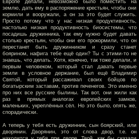
Европе делали, невозможно было поместить на
землю, дать ему в распоряжение крестьян, чтобы они
кормили и вооружали, а он за это будет служить.
Просто потому что у нас низкая продуктивность,
настолько низкая продуктивность биосистемы, что
посадишь дружинника, так ему нужно будет давать
столько крестьян, чтобы они его прокормили, что он
перестанет быть дружинником и сразу станет
боярином, нафига тебе ещё один? Ты с этими-то не
знаешь, что делать. Хотя, конечно, так тоже делали, и
первым человеком, который стал давать первые
земли в условное держание, был ещё Владимир
Святой, который рассаживал своих бойцов по
богатырским заставам, против печенегов. Это именно
про них все русские былины. Так вот, они жили как
раз в прямых аналогах европейских замков,
маленьких, укреплённых сёл. Но это было, опять же,
спорадически.
А теперь у тебя есть дружинник, сын боярский, или
дворянин. Дворянин, это от слова двор, т.е. он
находится у тебя при дворе. Твой, как бы сказали