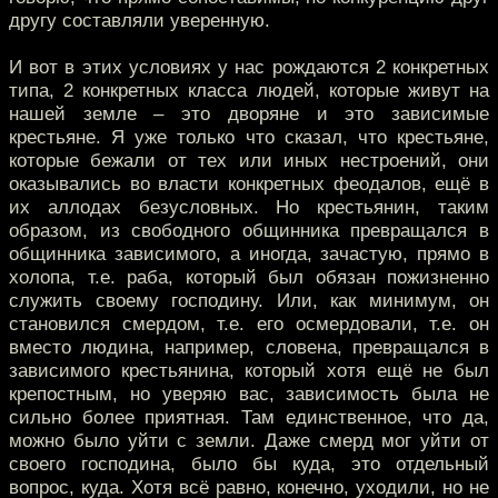
другу составляли уверенную.
И вот в этих условиях у нас рождаются 2 конкретных
типа, 2 конкретных класса людей, которые живут на
нашей земле – это дворяне и это зависимые
крестьяне. Я уже только что сказал, что крестьяне,
которые бежали от тех или иных нестроений, они
оказывались во власти конкретных феодалов, ещё в
их аллодах безусловных. Но крестьянин, таким
образом, из свободного общинника превращался в
общинника зависимого, а иногда, зачастую, прямо в
холопа, т.е. раба, который был обязан пожизненно
служить своему господину. Или, как минимум, он
становился смердом, т.е. его осмердовали, т.е. он
вместо людина, например, словена, превращался в
зависимого крестьянина, который хотя ещё не был
крепостным, но уверяю вас, зависимость была не
сильно более приятная. Там единственное, что да,
можно было уйти с земли. Даже смерд мог уйти от
своего господина, было бы куда, это отдельный
вопрос, куда. Хотя всё равно, конечно, уходили, но не