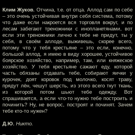
Клим Жуков.
Отчина, т.е. от отца. Аллод сам по себе
– это очень устойчивая внутри себя система, потому
что даже если накроется вся торговля вокруг, и по
лесам забегают треножники с инопланетянами, вот
если эти треножники лично к тебе не придут, ты у
себя, в своём аллоде, выживешь, скорее всего,
потому что у тебя крестьяне – это если, конечно,
большой аллод, я имею в виду хорошее, устойчивое
боярское хозяйство, например, там, или княжеское
хозяйство. У тебя крестьяне сажают еду, которой
часть обязаны отдавать тебе, собирают яички у
курочек, доят коровок под молочко, косят траву,
прядут лён, чешут шерсть, из этого всего ткут ткань,
из которой потом шьют тебе одежду. Вот
спрашивается, а если что-то нужно тебе построить и
починить? Ну, не вопрос, построят и починят. Зачем
тебе кто-то нужен?
Д.Ю.
Никто.