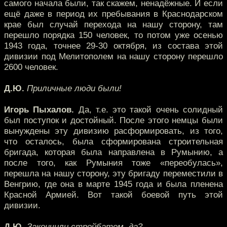
самого начала были, так скажем, ненадёжные. И если
ещё даже в период их пребывания в Краснодарском
крае был случай перехода на нашу сторону, там
перешло порядка 150 человек, то потом уже осенью
1943 года, точнее 29-30 октября, из состава этой
дивизии под Мелитополем на нашу сторону перешло
2600 человек.
Д.Ю.
Приличные люди были!
Игорь Пыхалов.
Да, т.е. это такой очень солидный
был поступок и достойный. После этого немцы были
вынуждены эту дивизию расформировать, из того,
что осталось, была сформирована строительная
бригада, которая была направлена в Румынию, а
после того, как Румыния тоже «переобулась»,
перешла на нашу сторону, эту бригаду переместили в
Венгрию, где она в марте 1945 года и была пленена
Красной Армией. Вот такой боевой путь этой
дивизии.
Д.Ю.
Закончили стройбатом, да?