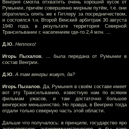
Венгрия смогла отхватить очень хороший кусок от
Румынии, причём совершенно мирным путём, т.е. они
обратились опять же к Гитлеру за посредничеством,
и состоялся т.н. Второй Венский арбитраж 30 августа
1940 года, в результате территория Северной
Трансильвании с населением где-то 2,4 млн. …
Д.Ю.
Неплохо!
Игорь Пыхалов.
… была передана от Румынии в
состав Венгрии.
Д.Ю.
А там венгры живут, да?
Игорь Пыхалов.
Да, Румыния в своём составе имеет
вот эту Трансильванию, известную нам по всяким
фильмам ужасов, и там достаточно большое
венгерское меньшинство. Но правда, в Венгрию тогда
отдали только северную часть этой области.
Дальше что получалось: в принципе, государство яро
антисоветское, антикоммунистическое, я бы даже