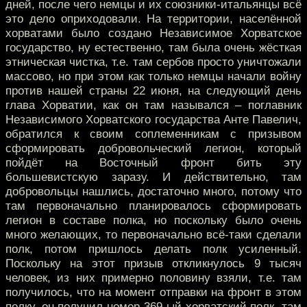
дней, после чего немцы и их союзники-итальянцы всё
это дело оприходовали. На территории, населённой
хорватами было создано Независимое Хорватское
государство, ну естественно, там была очень жёсткая
этническая чистка, т.е. там сербов просто уничтожали
массово, но при этом как только немцы начали войну
против нашей страны 22 июня, на следующий день
глава Хорватии, как он там назывался – поглавник
Независимого Хорватского государства Анте Павелич,
обратился к своим соплеменникам с призывом
сформировать добровольческий легион, который
пойдёт на Восточный фронт бить эту
большевистскую заразу. И действительно, там
добровольцы нашлись, достаточно много, потому что
там первоначально планировалось сформировать
легион в составе полка, но поскольку было очень
много желающих, то первоначально всё-таки сделали
полк, потом пришлось делать полк усиленный.
Поскольку на этот призыв откликнулось 9 тысяч
человек, из них примерно половину взяли, т.е. там
получилось, что на момент отправки на фронт в этом
полку, он получил номер 369-ый хорватский полк, там