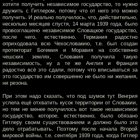
хотите получить независимое государство, то нужно
дружить с Гитлером, потому что от него это можно
получить. И реально получилось, что, действительно,
несколько месяцев спустя, 14 марта 1939 года, было
провозглашено независимое Словацкое государство,
после чего, естественно, Германия радостно
оприходовала всю Чехословакию, т.е. был создан
протекторат Богемия и Моравия на собственно
чешских землях, Словакия получила такую
независимость, ну а те же Англия и Франция
радостно всё это сдали, потому что вписываться за
это государство им совершенно не было ни желания,
ни резона.
При этом надо сказать, что под шумок тут Венгрия
успела ещё отхватить кусок территории от Словакии,
но тем не менее получилось вот такое независимое
государство, которое, естественно, было обязано
Гитлеру своим существованием и должно было это
дело отрабатывать. Поэтому после начала Второй
мировой войны, т.е. сентября 1939 года, когда Гитлер