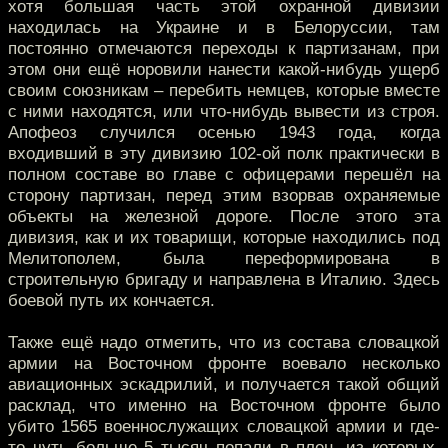
хотя большая часть этой охранной дивизии
находилась на Украине и в Белоруссии, там
постоянно отмечаются переходы к партизанам, при
этом они ещё норовили нанести какой-нибудь ущерб
своим союзникам – перебить немцев, которые вместе
с ними находятся, или что-нибудь вывести из строя.
Апофеоз случился осенью 1943 года, когда
входивший в эту дивизию 102-ой полк практически в
полном составе во главе с офицерами перешёл на
сторону партизан, перед этим взорвав охраняемые
объекты на железной дороге. После этого эта
дивизия, как и их товарищи, которые находились под
Мелитополем, была переформирована в
строительную бригаду и направлена в Италию. Здесь
боевой путь их кончается.
Также ещё надо отметить, что из состава словацкой
армии на Восточном фронте воевало несколько
авиационных эскадрилий, и получается такой общий
расклад, что именно на Восточном фронте было
убито 1565 военнослужащих словацкой армии и где-
то чуть больше 5 тысяч попали в плен, из которых,