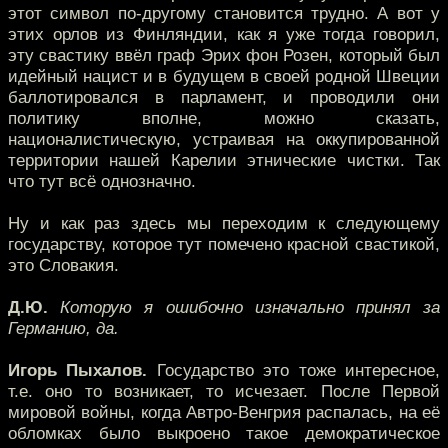
этот символ по-другому становится трудно. А вот у
этих орлов из Финляндии, как я уже тогда говорил,
эту свастику ввёл граф Эрих фон Розен, который был
идейный нацист и в будущем в своей родной Швеции
баллотировался в парламент, и проводили они
политику вполне, можно сказать,
националистическую, устраивая на оккупированной
территории нашей Карелии этнические чистки. Так
что тут всё однозначно.
Ну и как раз здесь мы переходим к следующему
государству, которое тут помечено красной свастикой,
это Словакия.
Д.Ю.
Которую я ошибочно изначально принял за
Германию, да.
Игорь Пыхалов.
Государство это тоже интересное,
т.е. оно то возникает, то исчезает. После Первой
мировой войны, когда Автро-Венгрия распалась, на её
обломках было выкроено такое демократическое