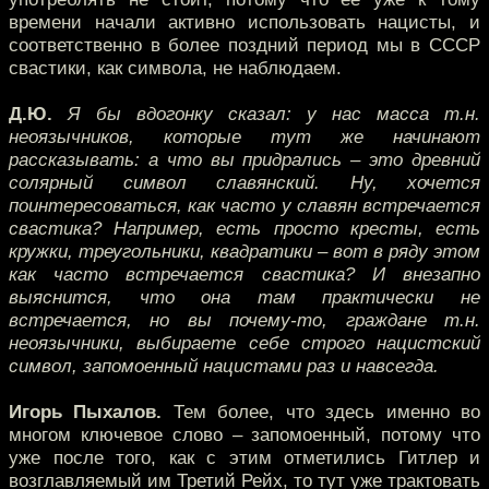
времени начали активно использовать нацисты, и
соответственно в более поздний период мы в СССР
свастики, как символа, не наблюдаем.
Д.Ю.
Я бы вдогонку сказал: у нас масса т.н.
неоязычников, которые тут же начинают
рассказывать: а что вы придрались – это древний
солярный символ славянский. Ну, хочется
поинтересоваться, как часто у славян встречается
свастика? Например, есть просто кресты, есть
кружки, треугольники, квадратики – вот в ряду этом
как часто встречается свастика? И внезапно
выяснится, что она там практически не
встречается, но вы почему-то, граждане т.н.
неоязычники, выбираете себе строго нацистский
символ, запомоенный нацистами раз и навсегда.
Игорь Пыхалов.
Тем более, что здесь именно во
многом ключевое слово – запомоенный, потому что
уже после того, как с этим отметились Гитлер и
возглавляемый им Третий Рейх, то тут уже трактовать