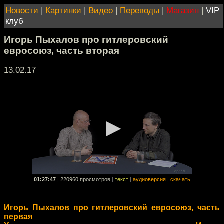
Новости
|
Картинки
|
Видео
|
Переводы
|
Магазин
|
VIP
клуб
Игорь Пыхалов про гитлеровский
евросоюз, часть вторая
13.02.17
01:27:47
|
220960 просмотров
|
текст
|
аудиоверсия
|
скачать
Игорь Пыхалов про гитлеровский евросоюз, часть
первая