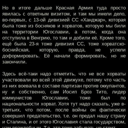
Но в итоге дальше Красная Армия туда просто
явилась с ответным визитом, и там мы имели дело,
во-первых, с 13-ой дивизией СС «Ханджар», которая
была тоже из босняков и хорватов, которую мы били
на территории Югославии, а потом, когда она
отступила в Венгрию, то там и добили её. Кроме того,
ещё была 23-я тоже дивизия СС, тоже хорватско-
боснийская, которую, правда, не успели
доформировать. Её начали формировать, но не
закончили.
Здесь всё-таки надо отметить, что не все хорваты
участвовали во всей этой движухе, потому что часть
из них воевала в составе партизан против оккупантов,
ну и собственно, сам Иосип Броз Тито, лидер
коммунистов Югославии, тоже был по
национальности хорват. Хотя тут надо сказать, уже в-
третьих, что потом, после войны он фактически
совершил предательство, т.е. он предал нашу страну
и Сталина, и от этого Югославия стала государством,
нам враждебным. Т.е. это тоже забывать не стоит.