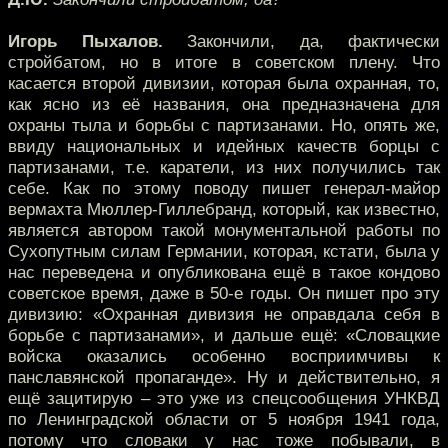
Игорь Пыхалов.
Закончили, да, фактически
стройбатом, но в итоге в советском плену. Что
касается второй дивизии, которая была охранная, то,
как ясно из её названия, она предназначена для
охраны тыла и борьбы с партизанами. Но, опять же,
ввиду национальных и идейных качеств борцы с
партизанами, т.е. каратели, из них получились так
себе. Как по этому поводу пишет генерал-майор
вермахта Мюллер-Гиллебранд, который, как известно,
является автором такой монументальной работы по
Сухопутным силам Германии, которая, кстати, была у
нас переведена и опубликована ещё в такое кондово
советское время, даже в 50-е годы. Он пишет про эту
дивизию: «Охранная дивизия не оправдала себя в
борьбе с партизанами», и дальше ещё: «Словацкие
войска оказались особенно восприимчивы к
панславянской пропаганде». Ну и действительно, я
ещё зацитирую – это уже из спецсообщения УНКВД
по Ленинградской области от 5 ноября 1941 года,
потому что словаки у нас тоже побывали, в