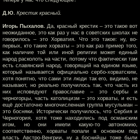
Д.Ю.
Крестик красный.
Игорь Пыхалов.
Да, красный крестик – это такое вот
неожиданное, это как раз у нас в советских школах не
говорилось – это Хорватия. Что это такое: ну, во-
первых, кто такие хорваты – это как раз пример того,
как наличие той или иной религии может единый
народ расколоть на части, потому что фактически там
есть славянский народ, говорящий на едином языке,
который называется официально сербо-хорватским,
хотя понятно, что сами эти люди так его, видимо, не
называют, но реально получилось так, что часть из
них исповедуют православие – это сербы и
черногорцы, часть католицизм – это хорваты, и есть
ещё достаточно многочисленная группа мусульман –
это босняки. Исторически получилось, что Сербия и
Черногория, хотя тоже находились под османским
игом, но они имели какую-то автономию,
соответственно, хорваты попали в основном под
власть Австро-Венгрии, ну а боснийцы тоже были