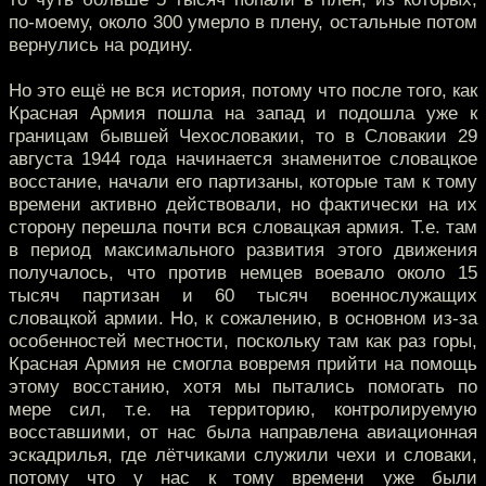
по-моему, около 300 умерло в плену, остальные потом
вернулись на родину.
Но это ещё не вся история, потому что после того, как
Красная Армия пошла на запад и подошла уже к
границам бывшей Чехословакии, то в Словакии 29
августа 1944 года начинается знаменитое словацкое
восстание, начали его партизаны, которые там к тому
времени активно действовали, но фактически на их
сторону перешла почти вся словацкая армия. Т.е. там
в период максимального развития этого движения
получалось, что против немцев воевало около 15
тысяч партизан и 60 тысяч военнослужащих
словацкой армии. Но, к сожалению, в основном из-за
особенностей местности, поскольку там как раз горы,
Красная Армия не смогла вовремя прийти на помощь
этому восстанию, хотя мы пытались помогать по
мере сил, т.е. на территорию, контролируемую
восставшими, от нас была направлена авиационная
эскадрилья, где лётчиками служили чехи и словаки,
потому что у нас к тому времени уже были