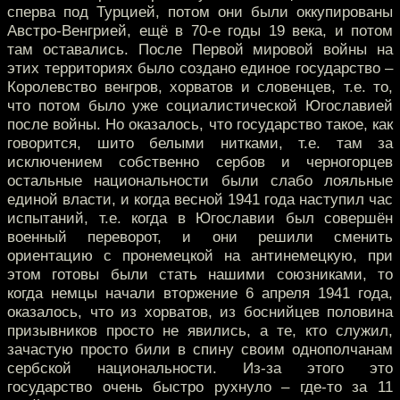
сперва под Турцией, потом они были оккупированы
Австро-Венгрией, ещё в 70-е годы 19 века, и потом
там оставались. После Первой мировой войны на
этих территориях было создано единое государство –
Королевство венгров, хорватов и словенцев, т.е. то,
что потом было уже социалистической Югославией
после войны. Но оказалось, что государство такое, как
говорится, шито белыми нитками, т.е. там за
исключением собственно сербов и черногорцев
остальные национальности были слабо лояльные
единой власти, и когда весной 1941 года наступил час
испытаний, т.е. когда в Югославии был совершён
военный переворот, и они решили сменить
ориентацию с пронемецкой на антинемецкую, при
этом готовы были стать нашими союзниками, то
когда немцы начали вторжение 6 апреля 1941 года,
оказалось, что из хорватов, из боснийцев половина
призывников просто не явились, а те, кто служил,
зачастую просто били в спину своим однополчанам
сербской национальности. Из-за этого это
государство очень быстро рухнуло – где-то за 11