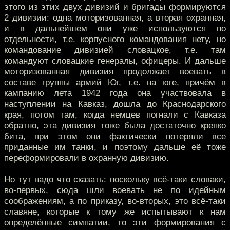
этого из этих двух дивизий и бригады формируются
2 дивизии: одна моторизованная, а вторая охранная,
и в дальнейшем они уже используются по
отдельности, т.е. корпусного командования нету, но
командование дивизией словацкое, т.е. там
командуют словацкие генералы, офицеры. И дальше
моторизованная дивизия продолжает воевать в
составе группы армий Юг, т.е. на юге, причём в
кампанию лета 1942 года она участвовала в
наступлении на Кавказ, дошла до Краснодарского
края, потом там, когда немцев погнали с Кавказа
обратно, эта дивизия тоже была достаточно крепко
бита, при этом они фактически потеряли все
приданные им танки, и поэтому дальше её тоже
переформировали в охранную дивизию.
Но тут надо что сказать: поскольку всё-таки словаки,
во-первых, сюда шли воевать не по идейным
соображениям, а по приказу, во-вторых, это всё-таки
славяне, которые к тому же испытывают к нам
определённые симпатии, то эти формирования с