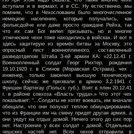
вступали и в вермахт, и в СС. Ну естественно, мы
помним, что в Чехословакии было многочисленное
немецкое население, которые получались, как
фольксдойче или даже просто граждане Рейха, так
что их сам Бог велел призывать, но и многие
этнические чехи тоже находились в войсках. И вот я
здесь зацитирую из времён битвы за Москву, это
опросный лист военнопленного, составленный
разведотделом Штаба 3-ей армии КА: «22.12.41 г.
Военнопленный солдат Георг Рихтер, рождения
19.10.1920 г. в Слинов (Моравская Острава), чех ,
инженер, только закончил высшую техническую
школу, сейчас же призвали в армию 3.2.1941 г.
Фришен Вартегау (Польск. губ.). Взят в плен 20.12.41
г. в районе совхоза «Власть труда».» Что этот чех
показывает: "...Солдаты не хотят воевать, им вначале
обещали, что они получат теплое обмундирование,
что из Франции им на смену придет другая армия, а
они уедут на отдых домой. Ничего этого до сих пор
нет. Настроение у всех солдат - домой. Отдельных
чешских частей нет. Всех чехов отправили в