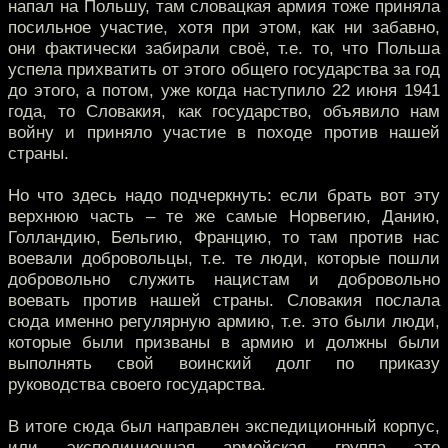
напал на Польшу, там словацкая армия тоже приняла
посильное участие, хотя при этом, как ни забавно,
они фактически забирали своё, т.е. то, что Польша
успела прихватить от этого общего государства за год
до этого, а потом, уже когда наступило 22 июня 1941
года, то Словакия, как государство, объявило нам
войну и приняло участие в походе против нашей
страны.
Но что здесь надо подчеркнуть: если брать вот эту
верхнюю часть – те же самые Норвегию, Данию,
Голландию, Бельгию, Францию, то там против нас
воевали добровольцы, т.е. те люди, которые пошли
добровольно служить нацистам и добровольно
воевать против нашей страны. Словакия послала
сюда именно регулярную армию, т.е. это были люди,
которые были призваны в армию и должны были
выполнять свой воинский долг по приказу
руководства своего государства.
В итоге сюда был направлен экспедиционный корпус,
или экспедиционная армейская группа это