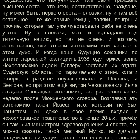
высшего сорта – это чехи, соответственно, граждане,
ну может быть, первого сорта – словаки, ну и там всё
остальное – те же самые немцы, поляки, венгры и
прочие, которые там уже чувствовали себя не очень
уютно. Ну а словаки, хотя и подпадали под
титульную нацию, но так не очень, и поэтому,
естественно, они хотели автономии или чего-то в
этом духе. И когда наши будущие союзники по
антигитлеровской коалиции в 1938 году торжественно
Чехословакию сдали Гитлеру, заставив их отдать
Судетскую область, то параллельно с этим, кстати
говоря, в разделе поучаствовала и Польша, и
Венгрия, но при этом ещё внутри Чехословакии была
создана Словацкая автономия, как раз ровно через
неделю после Мюнхенского сговора. Возглавил эту
автономию такой Йозеф Тисо, который не был
нацистом, он даже в своё время входил в
чехословацкое правительство в конце 20-ых, причём
он там был министром здравоохранения и спорта, т.е.
можно сказать, такой местный Мутко, но дальше
получилась ситуация такая, что если вы, словаки,