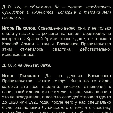
Д.Ю.
Ну, в общем-то, да – сложно заподозрить
буддистов и индуистов, которые 2 тысячи лет
назад ею…
Игорь Пыхалов.
Совершенно верно, они, и не только
они, и у нас это встречается на нашей территории, но
конкретно в Красной Армии, точнее даже, не только в
Красной Армии – там и Временное Правительство
этим отметилось, свастика, действительно,
использовалась.
Д.Ю.
И на деньгах даже.
Игорь Пыхалов.
Да, на деньгах Временного
Правительства,, кстати говоря, была но те люди,
которые это всё вводили, никакого отношения к
нацистской идеологии не имели, таких смыслов они в
это не вкладывали, и всё это дело действовало где-то
до 1920 или 1921 года, после чего у нас специально
было разъяснение Луначарского о том, что свастику
употреблять не стоит, потому что её уже к тому