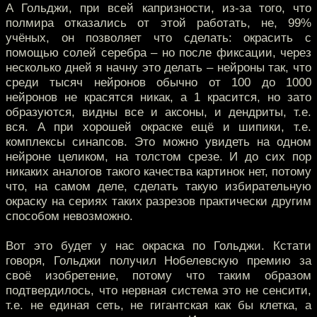
А Гольджи, при всей капризности, из-за того, что
полмира отказались от этой работать, не, 99%
учёных, он позволяет что сделать: окрасить с
помощью солей серебра – но после фиксации, через
несколько дней я начну это делать – нейроны так, что
среди тысяч нейронов обычно от 100 до 1000
нейронов не красятся никак, а 1 красится, но зато
образуются, видны все и аксоны, и дендриты, т.е.
вся. А при хорошей окраске ещё и шипики, т.е.
комплексы синапсов. Это можно увидеть на одном
нейроне целиком, на толстом срезе. И до сих пор
никаких аналогов такого качества картинок нет, потому
что, на самом деле, сделать такую избирательную
окраску на сериях таких разрезов практически другим
способом невозможно.
Вот это будет у нас окраска по Гольджи. Кстати
говоря, Гольджи получил Нобелевскую премию за
своё изобретение, потому что таким образом
подтвердилось, что нервная система это не сенсити,
т.е. не единая сеть, не гигантская как бы клетка, а