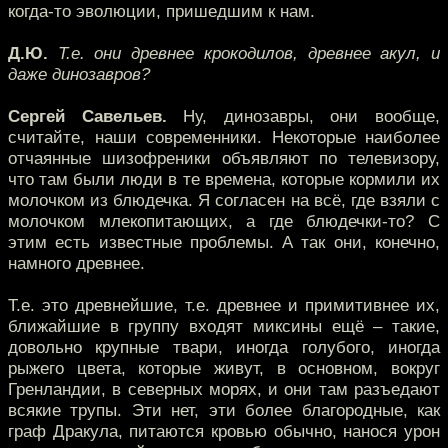
когда-то эволюции, пришедшим к нам.
Д.Ю.
Т.е. они древнее крокодилов, древнее акул, и
даже динозавров?
Сергей Савельев.
Ну, динозавры, они вообще,
считайте, наши современники. Некоторые наиболее
отчаянные шизофреники объявляют по телевизору,
что там были люди в те времена, которые кормили их
молочком из блюдечка. Я согласен на всё, где взяли с
молочком млекопитающих, а где блюдечки-то? С
этим есть известные проблемы. А так они, конечно,
намного древнее.
Т.е. это древнейшие, т.е. древнее и примитивнее их,
ближайшие в группу входят миксины ещё – такие,
довольно крупные твари, иногда голубого, иногда
рыжего цвета, которые живут, в основном, вокруг
Гренландии, в северных морях, и они там разъедают
всякие трупы. Эти нет, эти более благородные, как
граф Дракула, питаются кровью обычно, нанося урон