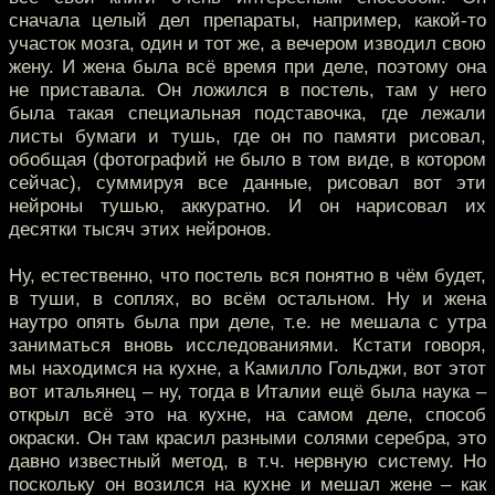
сначала целый дел препараты, например, какой-то
участок мозга, один и тот же, а вечером изводил свою
жену. И жена была всё время при деле, поэтому она
не приставала. Он ложился в постель, там у него
была такая специальная подставочка, где лежали
листы бумаги и тушь, где он по памяти рисовал,
обобщая (фотографий не было в том виде, в котором
сейчас), суммируя все данные, рисовал вот эти
нейроны тушью, аккуратно. И он нарисовал их
десятки тысяч этих нейронов.
Ну, естественно, что постель вся понятно в чём будет,
в туши, в соплях, во всём остальном. Ну и жена
наутро опять была при деле, т.е. не мешала с утра
заниматься вновь исследованиями. Кстати говоря,
мы находимся на кухне, а Камилло Гольджи, вот этот
вот итальянец – ну, тогда в Италии ещё была наука –
открыл всё это на кухне, на самом деле, способ
окраски. Он там красил разными солями серебра, это
давно известный метод, в т.ч. нервную систему. Но
поскольку он возился на кухне и мешал жене – как