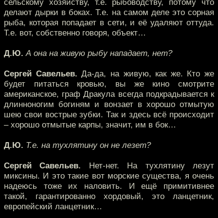
сельскому хозяйству, т.е. рыбоводству, потому что
делают дырки в боках. Т.е. на самом деле это сорная
рыба, которая попадает в сети, и её удаляют оттуда.
Т.е. вот, собственно говоря, объект…
Д.Ю.
А она на живую рыбу нападает, нет?
Сергей Савельев.
Да-да, на живую, как же. Кто же
будет питаться кровью, вы же кино смотрите
американское, граф Дракула всегда подкрадывается к
длинноногим богиням и вонзает в хорошо отмытую
шею свои вострые зубки. Так и здесь всё происходит
– хорошо отмытые карпы, значит, им в бок…
Д.Ю.
Т.е. на тухлятину он не лезет?
Сергей Савельев.
Нет-нет. На тухлятину лезут
миксины. И это такие вот морские существа, я очень
надеюсь тоже их наловить. И ещё примитивнее
такой, гарантированно хордовый, это ланцетник,
европейский ланцетник…