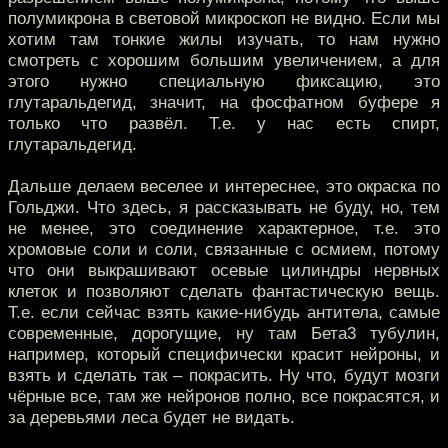
полумикрона в световой микроскоп не видно. Если мы
хотим там тонкие жилы изучать, то нам нужно
смотреть с хорошим большим увеличением, а для
этого нужно специальную фиксацию, это
глутаральдегид, значит, на фосфатном буфере я
только что развёл. Т.е. у нас есть спирт,
глутаральдегид.
Дальше делаем веселее и интереснее, это окраска по
Гольджи. Что здесь, я рассказывать не буду, но, тем
не менее, это соединение характерное, т.е. это
хромовые соли и соли, связанные с осмием, потому
что они выкрашивают осевые цилиндры нервных
клеток и позволяют сделать фантастическую вещь.
Т.е. если сейчас взять какие-нибудь антитела, самые
современные, дорогущие, ну там Бета3 тубулин,
например, который специфически красит нейроны, и
взять и сделать так – покрасить. Ну что, будут мозги
чёрные все, там же нейронов полно, все покрасятся, и
за деревьями леса будет не видать.