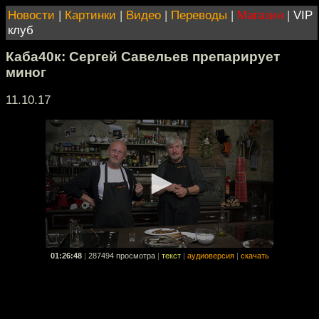
Новости
|
Картинки
|
Видео
|
Переводы
|
Магазин
|
VIP
клуб
Каба40к: Сергей Савельев препарирует
миног
11.10.17
01:26:48
|
287494 просмотра
|
текст
|
аудиоверсия
|
скачать