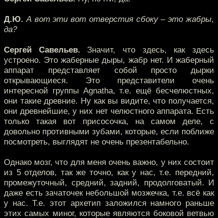
Д.Ю.
А вот эти вот отверстия сбоку – это жабры,
да?
Сергей Савельев.
Значит, что здесь, как здесь
устроено. Это жаберные дыры, жабр нет. И жаберный
аппарат представляет собой просто дырки
открывающиеся. Это представители очень
интересной группы Agnatha, т.е. ещё бесчелюстных,
они такие древние. Ну как вы видите, что получается,
они древнейшие, у них нет челюстного аппарата. Есть
только такая вот присосочка, на самом деле, с
довольно противными зубами, которые, если поближе
посмотреть, выглядят не очень презентабельно.
Однако мозг, что для меня очень важно, у них состоит
из 5 отделов, так же точно, как у нас, т.е. передний,
промежуточный, средний, задний, продолговатый. И
даже есть зачаточек небольшой мозжечка, т.е. всё как
у нас. Т.е. этот архетип заложился намного раньше
этих самых миног, которые являются боковой ветвью