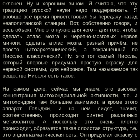
склонен. Ну и хорошим вином. Я считаю, что эту
традицию русской науки надо поддерживать. Я
вообще всё время приветствовал бы передачу назад
неаполитанской станции. Вот, собственно говоря, и
весь объект. Мне это нужно для чего – для того, чтобы
сделать атлас мозга и черепно-мозговых нервов
миноги, сделать атлас мозга, разный причём, не
просто цитоархетонический, а покрашенный по
Нисслю, классический. Ну, это тот самый Ниссль,
который впервые придумал простую окраску для
нервной системы, для нейронов. Там называемое так
вещество Ниссля есть такое.
На самом деле, сейчас мы знаем, это высокая
концентрация митохондриальной активности, т.е. и
митохондрии там большие занимают, а кроме этого
аппарат Гольджи, и на нём сидят, значит,
соответственно, происходит синтез различных
метаболитов. А поскольку это очень плотно
происходит, образуется такая слоистая структура, т.е.
это эндоплазматическая сеть. Он придумал окраску с