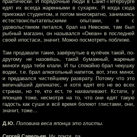
практически. И порядочные люди в Санкт-Петербурге
едят их всегда жаренными в сухарях. Я когда сюда
приезжал студентом, и потом многократно, занимаясь
естествоиспытательскими опытами, я с
удовольствием питался, брал на Невском, там был
рыбный магазин, он назывался «Океан» в последней
своей ипостаси, значит. Можно посмотреть поближе.
Там продавали такие, завёрнутые в кулёчек такой, по-
другому не назовёшь, такой бумажный, жареные
миноги куда тебе клали. И ты спокойно брал чекушку
водки, т.е. брал алкогольный напиток, вот, этих миног,
и предавался чистейшему разврату. Потому что это
величайший деликатес, и хотя едят его не во всех
странах, но те, кто ест, те нахваливают. Кстати, у
японцев тоже, несмотря на то, что они едят такую
гадость как суши и всё время болеют глистами, они,
значит, тоже…
Д.Ю.
Половина веса японца это глисты.
Сергей Савельев.
Ну, почти, да.