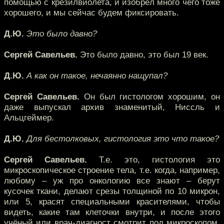
помощью с крезилвиолета, и изобрёл много чего тоже
хорошего, и мы сейчас будем фиксировать.
Д.Ю.
Это было давно?
Сергей Савельев.
Это было давно, это был 19 век.
Д.Ю.
А как он такое, нечаянно нащупал?
Сергей Савельев.
Он был гистологом хорошим, он
даже выпускал архив знаменитый, Ниссль и
Альцгеймер.
Д.Ю.
Для бестолковых, гистология это что такое?
Сергей Савельев.
Т.е. это, гистология это
микроскопическое строение тела, т.е. когда, например,
любому – уж про онкологию все знают – берут
кусочек ткани, делают срезы толщиной по 10 микрон,
или 5, красят специальными красителями, чтобы
видеть, какие там клеточки внутри, и после этого
учёный или врач-диагност смотрит под микроскопом,