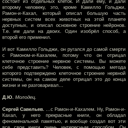
состоит из отдельных клеток. И дали ему, и дали
второму человеку, это, кроме Камилло Гольджи,
Рамон-и-Кахал, который описал большую часть
нервных систем всех животных на этой планете
доступных, и описал основное строение нейронов.
Т.е. им дали на двоих. Один изобрёл способ, а
второй его применил.
И вот Камилло Гольджи, он ругался до самой смерти
с Рамоном-и-Кахалем, потому что он отрицал
клеточное строение нервное системы. Вы можете
себе представить? Человек, с помощью метода
которого подтверждено клеточное строение нервной
системы, он на самом деле отрицал это до конца
жизни и не разговаривал…
Д.Ю.
Молодец.
Сергей Савельев.
…с Рамон-и-Кахалем. Ну, Рамон-и-
Кахал, у него прекрасные книги, он обладал
феноменальной памятью, и вообще создал вот эти
все свои книги очень интересным способом. Он