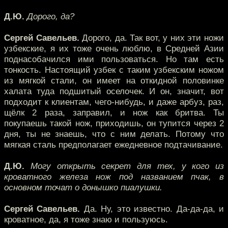
Д.Ю.
Дорого, да?
Сергей Савельев.
Дорого, да. Так вот, у них эти ножи
узбекские, я их тоже очень люблю, в Средней Азии
поднасобачился ими пользоваться. Но там есть
тонкость. Настоящий узбек с таким узбекским ножом
из мягкой стали, он имеет на откидной половинке
халата туда подшитый оселочек. И он, значит, вот
подходит к клиентам, чего-нибудь, и даже арбуз, раз,
щёлк 2 раза, заправил, и нож как бритва. Ты
покупаешь такой нож, приходишь, он тупится через 2
дня, ты не знаешь, что с ним делать. Потому что
мягкая сталь предполагает ежедневное подтачивание.
Д.Ю.
Могу открыть секрет для тех, у кого из
кроватного железа нож под названием пчак, в
основном точат о донышко пиалушки.
Сергей Савельев.
Да. Ну, это известно. Да-да-да, и
кроватное, да, я тоже знаю и пользуюсь.