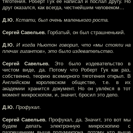
тяготения. Роберт Гук её написал и послал другу. Но
друг оказался, как всегда, честнейшим человеком…
Д.Ю.
Кстати, был очень маленького роста.
Сергей Савельев.
Горбатый, он был страшненький.
Д.Ю.
И когда Ньютон говорил, что «мы стояли на
плечах гигантов», это было издевательство.
Сергей Савельев.
Это было издевательство в
чистом виде, да. Потому что Роберт Гук как раз,
собственно, теорию всемирного тяготения открыл. В
Английском королевском обществе, т.е. в их
академии хранится документ. Но он увлёкся в тот
момент микроскопом, и, значит, бросил это дело.
Д.Ю.
Профукал.
Сергей Савельев.
Профукал, да. Значит, это вот мы
будем делать электронную микроскопию с
разрешением выше полумикрона, потому что выше