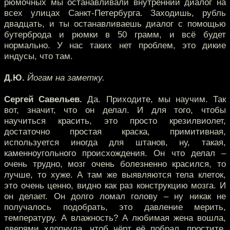
рюмочных мы останавливали внутренний диалог на
всех улицах Санкт-Петербурга. Заходишь, рубль
двадцать, и ты останавливаешь диалог с помощью
бутерброда и рюмки в 50 грамм, и всё будет
нормально. У нас таких нет проблем, это дикие
индусы, что там.
Д.Ю.
Йогам на заметку.
Сергей Савельев.
Да. Приходите, мы научим. Так
вот, значит, что он делал. И для того, чтобы
научиться красить, это просто крезилвиолет,
достаточно простая краска, примитивная,
используется иногда для штанов, ну, такая,
каменноугольного происхождения. Он что делал –
очень трудно, мозг очень болезненно красился, то
лучше, то хуже. А там же выявляются тела клеток,
это очень ценно, видно как раз конструкцию мозга. И
он делает. Он долго ломал голову – ну никак не
получалось подобрать, это давление мерить,
температуру. А влажность? А любимая жена вошла,
дверями хлопнула, чтоб чёрт её побрал, простите,