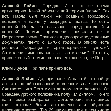
Алексей Лобин.
Порядок. И в то же время
артиллерию. Какой объемлющий термин “наряд”. Так
вот. Наряд был такой же: осадный, городовой,
полковой и наряд у разрядного шатра. То есть,
полевой. Иногда его называют “наряд походный и
полевой”. Термин артиллерия появился не в
Петровское время. Появился в делопроизводственных
документах где-то с 1670-х годов. В описях есть
росписи “Образцовым артиллерийским пушкам”.
Артиллерия именовалась как “артиглерия”. То есть,
привнесенный термин, но ввел его, конечно, не Петр.
Клим Жуков.
При папе при его все.
Алексей Лобин.
Да, при папе. А папа был вообще
достаточно образованный в военном деле человек.
Считается, что Петр имел диплом артиллериста. От
бранденбургского полковника получил диплом. Но его
папа также разбирался в артиллерии. Есть опись
книг, которые были доставлены для обучения
царевича Алексея. Там 29 наименований, в том числе