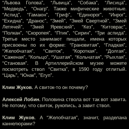
“Львова Голова”, “Львица”, “Собака”, “Лисица”,
“Медведь”, “Онагр”. Также мифические животные.
“Аспид”, “Гамаюн”, “Гриф”, “Единорог”, “Инрог”,
“Ехидна”, “Дранос”, “Змей”, “Змей Свертной”, “Змей
Летячей”, “Змей Яревский”, “Кез”, “Китоврас”,
“Полкан”, “Скоропея”, “Птик”, “Сирин”, “Три аспида”.
Третье место занимают пищали, имена которых
присвоены по их форме: “Грановитая”, “Гладкая”,
“Желобчатая”, “Свиток”, “Короткая”, “Долгая”,
“Саженая”, “Кольцо”, “Ушатая”, “Кольчатая”, “Рыхлая”,
“Становая”. В Артиллерийском музее можете
посмотреть ствол “Свитка”, в 1590 году отлитый.
“Царь”, “Юнак”, ”Егуп”.
Клим Жуков.
А свиток-то он почему?
Алексей Лобин.
Половина ствола вот так вот завита.
Не потому, что свиток, рукопись, а завит ствол.
Клим Жуков.
А “Желобчатая”, значит, разделана
каннелюрами?