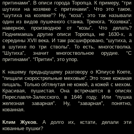
притинами”. В описи города Торопца. К примеру, “три
шутихи на козявке с притинами”. Что это такое,
“шутиха на козявке”? Ну, “коза”, это так называли
один из видов пушечного станка. Тренога. “Козявка”,
наверное, производное от “козы”. Что делать?
Поднимаешь другие описи Торопца, не 1630-х, а
середины XVII века. И там расшифровано, “шутиха, а
в шутихе по три стволы”. То есть, многостволка.
“Шутиха”, значит многоствольное орудие. “С
притинами”. “Притин”, это упор.
К нашему предыдущему разговору о Юлиусе Коете,
“пищали скорострельные меховые”. Это тоже кожаная
пищаль. Только обтянутая не кожей, а кожей с мехом.
Красивая, пушистая. Она встречается в описях
Переславля-Залесского, в 1646 году. Или “пушка
железная заварная”. Ну, “заварная”, понятно,
кованная.
Клим Жуков.
А долго их, кстати, делали эти
кованные пушки?