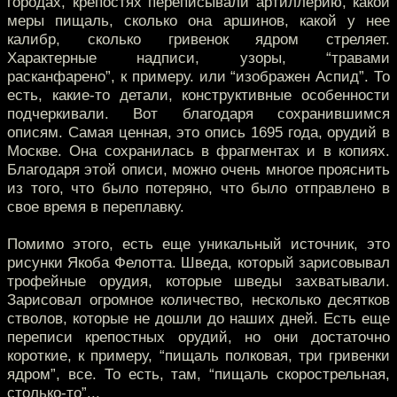
городах, крепостях переписывали артиллерию, какой
меры пищаль, сколько она аршинов, какой у нее
калибр, сколько гривенок ядром стреляет.
Характерные надписи, узоры, “травами
расканфарено”, к примеру. или “изображен Аспид”. То
есть, какие-то детали, конструктивные особенности
подчеркивали. Вот благодаря сохранившимся
описям. Самая ценная, это опись 1695 года, орудий в
Москве. Она сохранилась в фрагментах и в копиях.
Благодаря этой описи, можно очень многое прояснить
из того, что было потеряно, что было отправлено в
свое время в переплавку.
Помимо этого, есть еще уникальный источник, это
рисунки Якоба Фелотта. Шведа, который зарисовывал
трофейные орудия, которые шведы захватывали.
Зарисовал огромное количество, несколько десятков
стволов, которые не дошли до наших дней. Есть еще
переписи крепостных орудий, но они достаточно
короткие, к примеру, “пищаль полковая, три гривенки
ядром”, все. То есть, там, “пищаль скорострельная,
столько-то”...