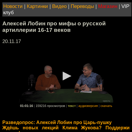
Новости
|
Картинки
|
Видео
|
Переводы
|
Магазин
|
VIP
клуб
Алексей Лобин про мифы о русской
артиллерии 16-17 веков
20.11.17
01:01:16
|
159216 просмотров
|
текст
|
аудиоверсия
|
скачать
Разведопрос: Алексей Лобин про Царь-пушку
Ждёшь новых лекций Клима Жукова? Поддержи