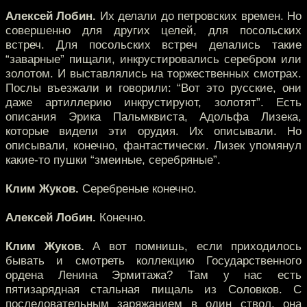
Алексей Лобин.
Их делали до петровских времен. Но
совершенно для других целей, для посольских
встреч. Для посольских встреч делались такие
“заварные” пищали, инкрустировались серебром или
золотом. И выставлялись на торжественных смотрах.
Послы въезжали и говорили: “Вот это русские, они
даже артиллерию инкрустируют, золотят”. Есть
описания Эрика Пальмквиста, Адольфа Лизека,
которые видели эти орудия. Их описывали. Но
описывали, конечно, фантастически. Лизек упомянул
какие-то пушки “змеиные, серебряные”.
Клим Жуков.
Серебреные конечно.
Алексей Лобин.
Конечно.
Клим Жуков.
А вот помнишь, если приходилось
бывать и смотреть коллекцию Государственного
ордена Ленина Эрмитажа? Там у нас есть
пятизарядная стальная пищаль из Соловков. С
последовательным заряжанием в один ствол, она