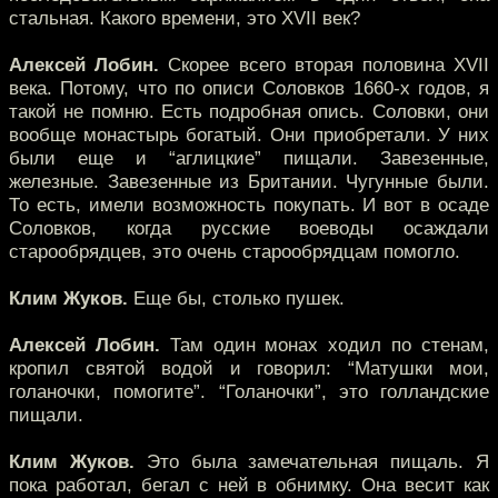
стальная. Какого времени, это XVII век?
Алексей Лобин.
Скорее всего вторая половина XVII
века. Потому, что по описи Соловков 1660-х годов, я
такой не помню. Есть подробная опись. Соловки, они
вообще монастырь богатый. Они приобретали. У них
были еще и “аглицкие” пищали. Завезенные,
железные. Завезенные из Британии. Чугунные были.
То есть, имели возможность покупать. И вот в осаде
Соловков, когда русские воеводы осаждали
старообрядцев, это очень старообрядцам помогло.
Клим Жуков.
Еще бы, столько пушек.
Алексей Лобин.
Там один монах ходил по стенам,
кропил святой водой и говорил: “Матушки мои,
голаночки, помогите”. “Голаночки”, это голландские
пищали.
Клим Жуков.
Это была замечательная пищаль. Я
пока работал, бегал с ней в обнимку. Она весит как