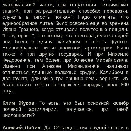
материальной части, при отсутствии технических
знаний, при затруднительных способах перевозки,
служить в тягость полкам”. Надо отметить, что
единообразное литье было освоено еще во времена
Ивана Грозного, когда отливали полуторные пищали.
“Полуторные”, это потому, что полтора десятка пядей
они были в длину, калибром в шесть фунтов.
Единообразное литье полковой артиллерии было
также и при других государях. И при Михаиле
Федоровиче, тем более, при Алексее Михайловиче.
Именно при Алексее Михайловиче начинают
отливаться длинные полковые орудия. Калибром в
два фунта, длиной в три аршина семь вершков. Их
было отлито где-то за сорок лет порядка, около 800
штук.
Клим Жуков.
То есть, это был основной калибр
полевой артиллерии, получается, при такой
численности?
Алексей Лобин.
Да. Образцы этих орудий есть и в