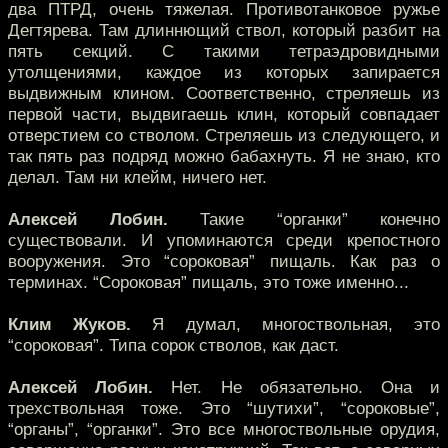
два ПТРД, очень тяжелая. Противотанковое ружье
Дегтярева. Там длиннющий ствол, который разбит на
пять секций. С такими тетраэдровидными
утолщениями, каждое из которых запирается
выдвижным клином. Соответственно, стреляешь из
первой части, выдвигаешь клин, который совпадает
отверстием со стволом. Стреляешь из следующего, и
так пять раз подряд можно бабахнуть. Я не знаю, кто
делал. Там ни клейм, ничего нет.
Алексей Лобин.
Такие “органки” конечно
существовали. И упоминаются среди крепостного
вооружения. Это “сороковая” пищаль. Как раз о
терминах. “Сороковая” пищаль, это тоже именно...
Клим Жуков.
Я думал, многоствольная, это
“сороковая”. Типа сорок стволов, как даст.
Алексей Лобин.
Нет. Не обязательно. Она и
трехствольная тоже. Это “шутихи”, “сороковые”,
“органы”, “органки”. Это все многоствольные орудия,