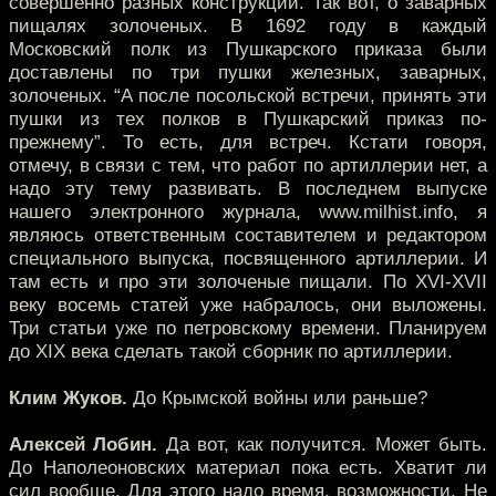
совершенно разных конструкций. Так вот, о заварных
пищалях золоченых. В 1692 году в каждый
Московский полк из Пушкарского приказа были
доставлены по три пушки железных, заварных,
золоченых. “А после посольской встречи, принять эти
пушки из тех полков в Пушкарский приказ по-
прежнему”. То есть, для встреч. Кстати говоря,
отмечу, в связи с тем, что работ по артиллерии нет, а
надо эту тему развивать. В последнем выпуске
нашего электронного журнала, www.milhist.info, я
являюсь ответственным составителем и редактором
специального выпуска, посвященного артиллерии. И
там есть и про эти золоченые пищали. По XVI-XVII
веку восемь статей уже набралось, они выложены.
Три статьи уже по петровскому времени. Планируем
до XIX века сделать такой сборник по артиллерии.
Клим Жуков.
До Крымской войны или раньше?
Алексей Лобин.
Да вот, как получится. Может быть.
До Наполеоновских материал пока есть. Хватит ли
сил вообще. Для этого надо время, возможности. Не