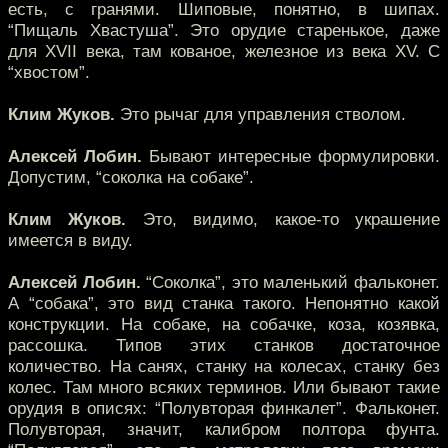
есть, с гранями. Шиповые, понятно, в шипах.
“Пищаль Хвастуша”. Это орудие старенькое, даже
для XVII века, там кованое, железное из века XV. С
“хвостом”.
Клим Жуков.
Это рычаг для управления стволом.
Алексей Лобин.
Бывают интересные формулировки.
Допустим, “соколка на собаке”.
Клим Жуков.
Это, видимо, какое-то украшение
имеется в виду.
Алексей Лобин.
“Соколка”, это маленький фальконет.
А “собака”, это вид станка такого. Непонятно какой
конструкции. На собаке, на собачке, коза, козявка,
рассошка. Типов этих станков достаточное
количество. На санях, станку на колесах, станку без
колес. Там много всяких терминов. Или бывают такие
орудия в описях: “Полувторая финкалет”. Фальконет.
Полувторая, значит, калибром полтора фунта.