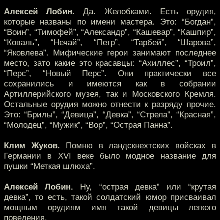
Алексей Лобин.
Да. Желобками. Есть орудия,
которые названы по имени мастера. Это: “Богдан”,
“Воин”, “Тимофей”, “Александр”, “Кашевар”, “Кашпир”,
“Коваль”, “Нечай”, “Петр”, “Тарбей”, “Шарова”,
“Яковлева”. Мифические герои занимают последнее
место, зато какие это красавцы: “Ахиллес”, “Троил”,
“Перс”, “Новый Перс”. Они практически все
сохранились и имеются как в собрании
Артиллерийского музея, так и Московского Кремля.
Остальные орудия можно отнести к разряду прочие.
Это: “Брилы”, “Девица”, “Девка”, “Стрела”, “Красная”,
“Молодец”, “Мужик”, “Вор”, “Острая Панна”.
Клим Жуков.
Помню в ландскнехтских войсках в
Германии в XVI веке было модное название для
пушки “Меткая шлюха”.
Алексей Лобин.
Ну, “острая девка” или “крутая
девка”, то есть, такой солдатский юмор присваивал
мощным орудиям имя такой девицы легкого
поведения.