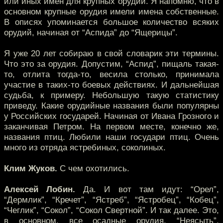
или иных имен для крупных орудий. Я напомню, что в
основном крупные орудия имели имена собственные.
В описях упоминается большое количество всяких
орудий, начиная от “Аспида” до “Ящерицы”.
Я уже 20 лет собираю в свой словарик эти термины.
Что это за орудия. Допустим, “Аспид”, пищаль такая-
то, отлита тогда-то, весила столько, принимала
участие в таких-то боевых действиях. И дальнейшая
судьба, к примеру. Небольшую такую статистику
приведу. Какие орудийные названия были популярны
у Российских государей. Начиная от Ивана Грозного и
заканчивая Петром. На первом месте, конечно же,
названия птиц. Любили наши государи птиц. Очень
много из отряда ястребиных, соколиных.
Клим Жуков.
С чем охотились.
Алексей Лобин.
Да. И вот там идут: “Орел”,
“Дермлик”, “Кречет”, “Ястреб”, “Ястробец”, “Кобец”,
“Чеглик”, “Сокол”, “Сокол Свертной”. И так далее. Это,
в основном, все осадные орудия. “Неясыть”,