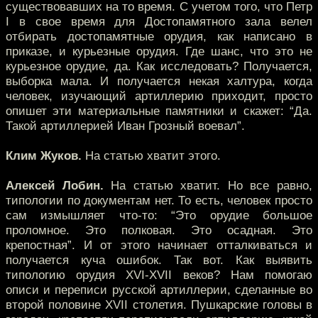
существовавших на то время. С учетом того, что Петр
I в свое время для Достопамятного зала велел
отбирать достопамятные орудия, как написано в
приказе, и курьезные орудия. Где шанс, что это не
курьезное орудие, да. Как исследовать? Получается,
выборка мала. И получается некая халтура, когда
человек, изучающий артиллерию приходит, просто
опишет эти материальные памятники и скажет: “Да.
Такой артиллерией Иван Грозный воевал”.
Клим Жуков.
На статью хватит этого.
Алексей Лобин.
На статью хватит. Но все равно,
типологии по документам нет. То есть, человек просто
сам измышляет что-то: “Это орудие большое
проломное. Это полковая. Это осадная. Это
крепостная”. И от этого начинает отталкиваться и
получается куча ошибок. Так вот. Как выявить
типологию орудия XVI-XVII веков? Нам помогаю
описи и переписи русской артиллерии, сделанные во
второй половине XVII столетия. Пушкарские головы в