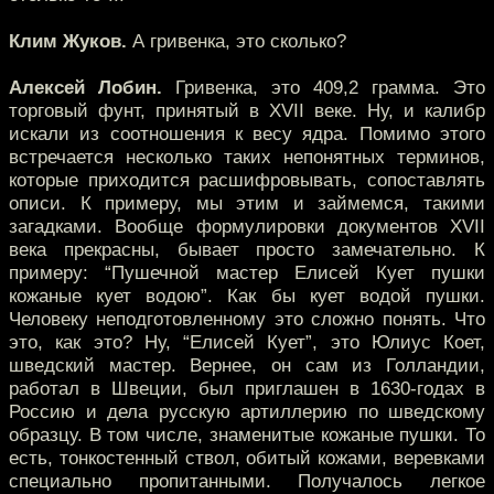
Клим Жуков.
А гривенка, это сколько?
Алексей Лобин.
Гривенка, это 409,2 грамма. Это
торговый фунт, принятый в XVII веке. Ну, и калибр
искали из соотношения к весу ядра. Помимо этого
встречается несколько таких непонятных терминов,
которые приходится расшифровывать, сопоставлять
описи. К примеру, мы этим и займемся, такими
загадками. Вообще формулировки документов XVII
века прекрасны, бывает просто замечательно. К
примеру: “Пушечной мастер Елисей Кует пушки
кожаные кует водою”. Как бы кует водой пушки.
Человеку неподготовленному это сложно понять. Что
это, как это? Ну, “Елисей Кует”, это Юлиус Коет,
шведский мастер. Вернее, он сам из Голландии,
работал в Швеции, был приглашен в 1630-годах в
Россию и дела русскую артиллерию по шведскому
образцу. В том числе, знаменитые кожаные пушки. То
есть, тонкостенный ствол, обитый кожами, веревками
специально пропитанными. Получалось легкое