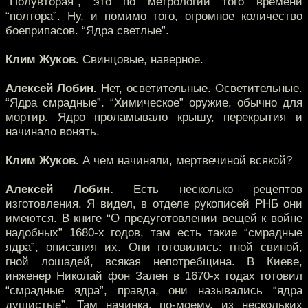
“Полувторая”, это по метрологии того времени
“полтора”. Ну, и помимо того, огромное количество
боеприпасов. “Ядра светлые”.
Клим Жуков.
Свинцовые, наверное.
Алексей Лобин.
Нет, осветительные. Осветительные.
“Ядра смрадные”. “Химическое” оружие, обычно для
мортир. Ядро проламывало крышу, перекрытия и
начинало вонять.
Клим Жуков.
А чем начиняли, мертвечиной всякой?
Алексей Лобин.
Есть несколько рецептов
изготовления. Я видел, в отделе рукописей РНБ они
имеются. В книге “О предуготовлении вещей к войне
надобных” 1680-х годов, там есть такие “смрадные
ядра”, описания их. Они готовились: гной свиной,
гной лошадей, всякая непотребщина. В Киеве,
инженер Николай фон Зален в 1670-х годах готовил
“смрадные ядра”, правда, они назывались “ядра
душистые”. Там начинка, по-моему, из нескольких