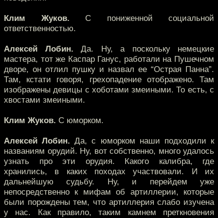
Клим Жуков.
С пониженной социальной
ответственностью.
Алексей Лобин.
Да. Ну, а поскольку немецкие
мастера, тот же Каспар Ганус, работали на Пушечном
дворе, он отлил пушку и назвал ее “Острая Панна”.
Там, кстати говоря, грехопадение отображено. Там
изображены девицы с хоботами змеиными. То есть, с
хвостами змеиными.
Клим Жуков.
С юморком.
Алексей Лобин.
Да, с юморком наши подходили к
названиям орудий. Ну, вот собственно, много удалось
узнать про эти орудия. Какого калибра, где
хранились, в каких походах участвовали. И их
дальнейшую судьбу. Ну, и перейдем уже
непосредственно к мифам об артиллерии, которые
были порождены тем, что артиллерия слабо изучена
у нас. Как правило, таким камнем преткновения