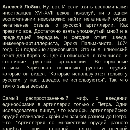
Алексей Лобин.
Ну, вот. И если взять воспоминания
иностранцев XVI-XVII веков, пожалуй, ни в одном
воспоминании невозможно найти негативный образ,
негативные отзывы о русской артиллерии. Как
правило все. Достаточно взять упомянутый мной и в
предыдущей передаче, и сегодня отчет шведа,
инженера-артиллериста, Эрика Пальмквиста, 1674
года. Он подробно зарисовывал. Это был шпионский
отчет для Карла XI. Где он описывал, в том числе, и
состояние русской артиллерии. Восторженные
отзывы. Зарисовал несколько русских орудий,
которые он видел. “Которые используются только у
русских, у нас, шведов, не используются”. Так, что
там отзывы весьма.
Самый распространенный миф, о введении
единообразия в артиллерии только с Петра. Одни
исследователи пишут, что калибры артиллерийских
орудий отличались крайним разнообразием до Петра.
Что: “Артиллерия со множеством орудий разного
калибра, при сложной, плохо устроенной