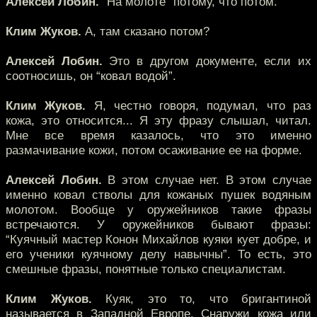
Алексей Лобин.
“На молоте” потому, что потом.
Клим Жуков.
А, там сказано потом?
Алексей Лобин.
Это в другом документе, если их
соотносишь, он “ковал водой”.
Клим Жуков.
Я, честно говоря, подумал, что раз
кожа, это относится... Я эту фразу слышал, читал.
Мне все время казалось, что это именно
размачивание кожи, потом осаживание ее на форме.
Алексей Лобин.
В этом случае нет. В этом случае
именно ковал стволы для кожаных пушек водяным
молотом. Вообще у оружейников такие фразы
встречаются. У оружейников бывают фразы:
“Куячный мастер Конон Михайлов куяки кует добре, и
его ученики куячному делу навычны”. То есть, это
смешные фразы, понятные только специалистам.
Клим Жуков.
Куяк, это то, что бригантиной
называется в Западной Европе. Снаружи кожа или