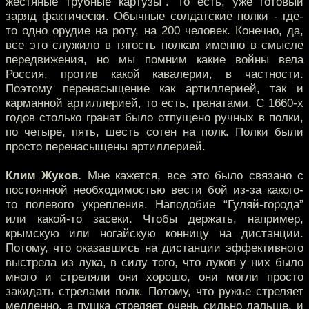
жестяные трубные картузы”. То есть, уже готовый
заряд фактически. Обычные солдатские полки - где-
то одно орудие на роту, на 200 человек. Конечно, да,
все это служило в тягость полкам именно в смысле
передвижения, но мы помним какие войны вела
Россия, против какой кавалерии, в частности.
Поэтому перенасыщение как артиллерией, так и
карманной артиллерией, то есть, гранатами. С 1660-х
годов столько гранат было отпущено ручных в полки,
по четыре, пять, шесть сотен на полк. Полки были
просто перенасыщены артиллерией.
Клим Жуков.
Мне кажется, все это было связано с
постоянной необходимостью вести бой из-за какого-
то полевого укрепления. Наподобие “Гуляй-города”
или какой-то засеки. Чтобы держать, например,
крымскую или ногайскую конницу на дистанции.
Потому, что оказавшись на дистанции эффективного
выстрела из лука, в силу того, что луков у них было
много и стреляли они хорошо, они могли просто
закидать стрелами полк. Потому, что ружье стреляет
медленно, а пушка стреляет очень сильно дальше, и