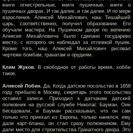
книги огнестрельные, книги пушечные, книги о
пушечных дворах. И так далее, и так далее. И по мере
взросления, Алексей Михайлович, наш Тишайший
царь, соответственно, получил образование. Его
обучали мастера. На Пушечном дворе по велению
Алексея Михайловича было сделано государево
место, с которого он наблюдал за отливкой пушек.
Кроме того, наш Алексей Михайлович рисовал
чертежи бомбам, гранатам и орудиям.
Клим Жуков.
В свободное от работы время, хобби
такое.
Алексей Лобин.
Да. Когда датское посольство в 1658
году прибыло в Москву, секретарь этого посольства
оставил записи. Приходил к датчанам датский
полковник на русской службе Николас Бауман. Они
беседовали, и Бауман рассказывал, что он сам
только что приехал из Европы, только нанялся, ему
дали карт-бланш, он стал сразу полковником. Ему
дали место для строительства Гранатного двора. Это