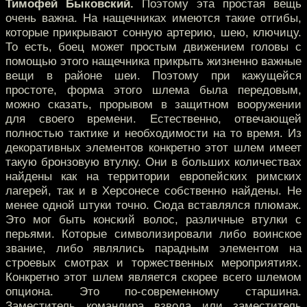
Тимофей Быковский.
Поэтому эта простая вещь
очень важна. На нащечниках имеются такие отгибы,
которые прикрывают сонную артерию, шею, ключицу.
То есть, боец может простым движением головы с
помощью этого нащечника прикрыть жизненно важные
вещи в районе шеи. Поэтому при кажущейся
простоте, форма этого шлема была передовым,
можно сказать, прорывом в защитном вооружении
для своего времени. Естественно, отвечающей
полностью тактике и необходимости на то время. Из
декоративных элементов конкретно этот шлем имеет
такую бронзовую втулку. Они в больших количествах
найдены как на территории европейских римских
лагерей, так и в Херсонесе собственно найдены. Не
менее одной штуки точно. Сюда вставлялся плюмаж.
Это мог быть конский волос, различные втулки с
перьями. Которые символизировали либо воинское
звание, либо являлись парадным элементом на
строевых смотрах и торжественных мероприятиях.
Конкретно этот шлем является скорее всего шлемом
опциона. Это по-современному старшина.
Заместитель командира взвода или заместитель