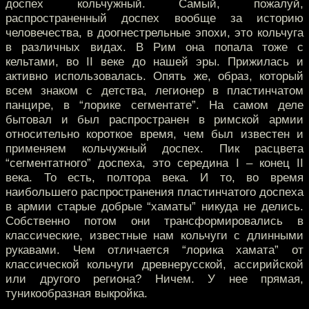
доспех кольчужный. Самый, пожалуй,
распространенный доспех вообще за историю
человечества, в доогнестрельные эпохи, это кольчуга
в различных видах. В Рим она попала тоже с
кельтами, во II веке до нашей эры. Прижилась и
активно использовалась. Опять же, образ, который
всем знаком с детства, легионер в пластинчатом
панцире, в “лорике сегментате”. На самом деле
бытовал и был распространен в римской армии
относительно короткое время, чем был известен и
применяем кольчужный доспех. Пик расцвета
“сегментатного” доспеха, это середина I – конец II
века. То есть, полтора века. И то, во время
наибольшего распространения пластинчатого доспеха
в армии старые добрые “хаматы” никуда не делись.
Собственно потом они трансформировались в
классические, известные нам кольчуги с длинными
рукавами. Чем отличается “лорика хамата” от
классической кольчуги древнерусской, ассирийской
или другого региона? Ничем. У нее прямая,
туникообразная выкройка.