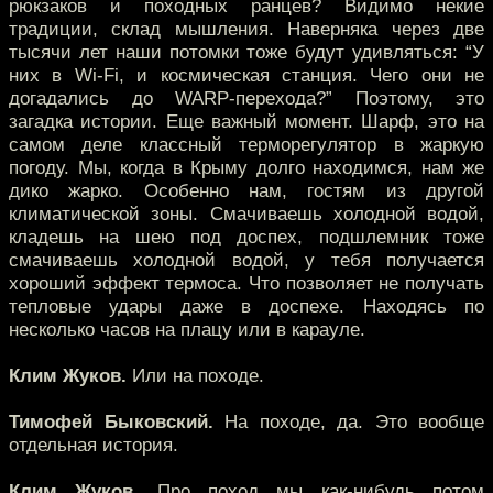
рюкзаков и походных ранцев? Видимо некие
традиции, склад мышления. Наверняка через две
тысячи лет наши потомки тоже будут удивляться: “У
них в Wi-Fi, и космическая станция. Чего они не
догадались до WARP-перехода?” Поэтому, это
загадка истории. Еще важный момент. Шарф, это на
самом деле классный терморегулятор в жаркую
погоду. Мы, когда в Крыму долго находимся, нам же
дико жарко. Особенно нам, гостям из другой
климатической зоны. Смачиваешь холодной водой,
кладешь на шею под доспех, подшлемник тоже
смачиваешь холодной водой, у тебя получается
хороший эффект термоса. Что позволяет не получать
тепловые удары даже в доспехе. Находясь по
несколько часов на плацу или в карауле.
Клим Жуков.
Или на походе.
Тимофей Быковский.
На походе, да. Это вообще
отдельная история.
Клим Жуков.
Про поход мы как-нибудь потом