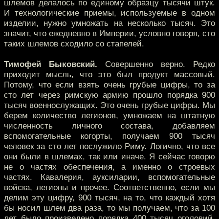
шлемов делалось по единому образцу тысячи штук.
И технологические приемы, используемые в одном
изделии, нужно умножать на несколько тысяч. Это
значит, что ежедневно в Империи, условно говоря, сто
таких шлемов сходило со стапелей.
Тимофей Быковский.
Совершенно верно. Редко
приходит мысль, что это был продукт массовый.
Потому, что если взять очень грубые цифры, то за
сто лет через римскую армию прошло порядка 900
тысяч военнослужащих. Это очень грубые цифры. Мы
берем количество легионов, умножаем на штатную
численность личного состава, добавляем
вспомогательные когорты, получаем 900 тысяч
человек за сто лет послужило Риму. Логично, что все
они были в шлемах, так или иначе. Я сейчас говорю
не о частях обеспечения, а именно о строевых
частях. Кавалерия, ауксиларии, вспомогательные
войска, легионы и прочее. Соответственно, если мы
делим эту цифру, 900 тысяч, на то, что каждый хотя
бы носил шлем два раза, то мы получаем, что за 100
лет было произведено порядка 400 тысяч оголовий.