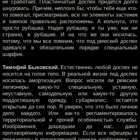
не сработает. Пластинчатый доспех придется долго
шнуровать. Причем, неплохо бы, чтобы тебе еще кто-
то помогал, присматривая, все ли элементы застежек
и завязок правильно расположены. А кольчуга, это
просто рубашка. Надел рубашку, и ты уже, как ни
странно, в рубашке. И на что же она носилась,
потому, что мы все помним, что под римский доспех
одевался в обязательном порядке специальный
шарфик.
Тимофей Быковский.
Естественно, любой доспех не
носится на голое тело. В реальной жизни под доспех
носилась амортизация. Вопрос носили ли римские
легионеры какую-то специальную, уставную,
неуставную, самодельную или какую-то другую
поддоспешную одежду, субармалис, остается
открытым до сих пор. Я уверен, что это было личное
дело каждого. Или как-то регламентировалось
территориальной и прочей особенностью службы.
Изображения, дошедшие до нас, дают
противоречивую информацию. Если все офицеры и
принципалы в поддоспешной одежде изображены, то