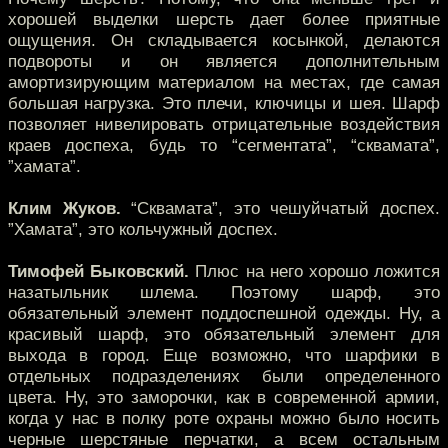
хорошей выделки шерсть дает более приятные
ощущения. Он складывается косынкой, делаются
подвороты и он является дополнительным
амортизирующим материалом на местах, где самая
большая нагрузка. Это плечи, ключицы и шея. Шарф
позволяет нивелировать отрицательные воздействия
краев доспеха, будь то “сегментата”, “сквамата”,
”хамата”.
Клим Жуков.
“Сквамата”, это чешуйчатый доспех.
”Хамата”, это кольчужный доспех.
Тимофей Быковский.
Плюс на него хорошо ложится
назатыльник шлема. Поэтому шарф, это
обязательный элемент поддоспешной одежды. Ну, а
красивый шарф, это обязательный элемент для
выхода в город. Еще возможно, что шарфики в
отдельных подразделениях были определенного
цвета. Ну, это заморочки, как в современной армии,
когда у нас в полку роте охраны можно было носить
черные шерстяные перчатки, а всем остальным