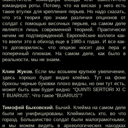
командира роты. Потому, что на висках у него есть
такие втулки для крепления перьев. Но надо сказать,
что эта теория про знаки различия опционов от
солдат с помощью височных перьев, на самом деле
является лишь современной теорией. Практически
ничем не подтвержденной. Европейские коллеги как-
то ввели это в обиход еще в 1980-х годах. И все как-
то договорились, что опцион носит два пера и
поперечный плюмаж. На самом деле, как было в
реальности, мы не знаем.
Клим Жуков.
Если мы возьмем крупное увеличение,
здесь хорошо будет видно клеймо. Тут на фоне
бронзы черные буковки плохо видны, но они тут есть,
может быть вам будет видно: “QUINTI SERTORI XI C
T BUARIUS”. Что такое “BUARIUS”?
Тимофей Быковский.
Бычий. Клейма на самом деле
были не унифицированы. Клеймились кто, во что
горазд. Большинство солдат были малограмотными,
и мы можем видеть в археологических находках