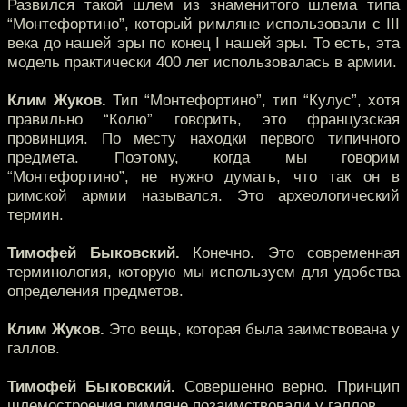
Развился такой шлем из знаменитого шлема типа
“Монтефортино”, который римляне использовали с III
века до нашей эры по конец I нашей эры. То есть, эта
модель практически 400 лет использовалась в армии.
Клим Жуков.
Тип “Монтефортино”, тип “Кулус”, хотя
правильно “Колю” говорить, это французская
провинция. По месту находки первого типичного
предмета. Поэтому, когда мы говорим
“Монтефортино”, не нужно думать, что так он в
римской армии назывался. Это археологический
термин.
Тимофей Быковский.
Конечно. Это современная
терминология, которую мы используем для удобства
определения предметов.
Клим Жуков.
Это вещь, которая была заимствована у
галлов.
Тимофей Быковский.
Совершенно верно. Принцип
шлемостроения римляне позаимствовали у галлов.