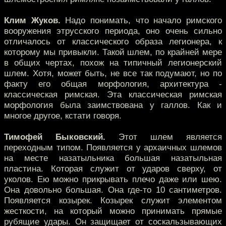
Клим Жуков.
Надо понимать, что начало римского
вооружения этрусского периода, оно очень сильно
отличалось от классического образа легионера, к
которому мы привыкли. Такой шлем, по крайней мере
в общих чертах, похож на типичный легионерский
шлем. Хотя, может быть, не все так подумают, но по
факту его общая морфология, архитектура -
классическая римская. Эта классическая римская
морфология была заимствована у галлов. Как и
многое другое, кстати говоря.
Тимофей Быковский.
Этот шлем является
переходным типом. Появляется у архаичных шлемов
на месте назатыльника большая назатыльная
пластина. Которая служит от ударов сверху, от
уколов. Ею можно прикрывать плечо даже или шею.
Она довольно большая. Она где-то 10 сантиметров.
Появляется козырек. Козырек служит элементом
жесткости, на который можно принимать прямые
рубящие удары. Он защищает от соскальзывающих