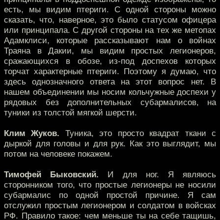
есть, мы видим птериги. С одной стороны можно
сказать, что, наверное, это было статусом офицера
или принципала. С другой стороны на тех же метопах
Адамклиси, которые рассказывают нам о войнах
Траяна в Дакии, мы видим простых легионеров,
сражающихся в обозе, из-под доспехов которых
торчат характерные птериги. Поэтому я думаю, что
здесь однозначного ответа на этот вопрос нет. В
нашем объединении мы носим кольчужные доспехи у
рядовых без дополнительных субармалисов, на
туники из толстой мягкой шерсти.
Клим Жуков.
Туника, это просто квадрат ткани с
дыркой для головы и для рук. Как это выглядит, мы
потом на человеке покажем.
Тимофей Быковский.
И для ног. Я являюсь
сторонником того, что простые легионеры не носили
субармалис по одной простой причине. Я сам
отслужил простым легионером и солдатом в войсках
РФ. Правило такое: чем меньше ты на себе тащишь,