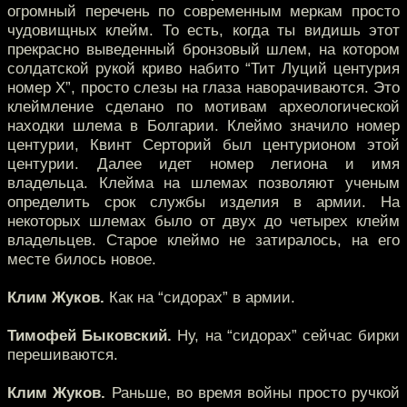
огромный перечень по современным меркам просто
чудовищных клейм. То есть, когда ты видишь этот
прекрасно выведенный бронзовый шлем, на котором
солдатской рукой криво набито “Тит Луций центурия
номер X”, просто слезы на глаза наворачиваются. Это
клеймление сделано по мотивам археологической
находки шлема в Болгарии. Клеймо значило номер
центурии, Квинт Серторий был центурионом этой
центурии. Далее идет номер легиона и имя
владельца. Клейма на шлемах позволяют ученым
определить срок службы изделия в армии. На
некоторых шлемах было от двух до четырех клейм
владельцев. Старое клеймо не затиралось, на его
месте билось новое.
Клим Жуков.
Как на “сидорах” в армии.
Тимофей Быковский.
Ну, на “сидорах” сейчас бирки
перешиваются.
Клим Жуков.
Раньше, во время войны просто ручкой