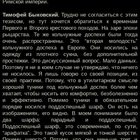
Римской империи.
Тимофей Быковский.
Трудно не согласиться с этим
тезисом, но тут хочется обратиться к временам
Первого и Второго крестового походов. На заре эпохи
рыцарства. Те же кольчужные доспехи были тогда
очень распространены. Это “вторая молодость”
кольчужного доспеха в Европе. Они носились на
одежду из плотного сукна, без дополнительной
простежки. Это дискуссионный вопрос. Мало данных.
Поэтому я ни в коем случае не утверждаю, что ничего
не носилось. Я лишь говорю со своей позиции, из
своей практики. Потому, что в утилитарном смысле
хорошей туники под кольчужный доспех более чем
хватает, чтобы носить его комфортно, безболезненно
и эффективно. Помимо туники в обязательном
порядке носился поддоспешный шарф. Он есть на
изображениях, его видно. В моем понимании было
два шарфа: парадный и поддоспешный.
Поддоспешный шарф, это современная, по сути,
“арафатка”. Это такой кусок мягкой и тонкой шерсти.
Почему шерсть? Потому, что она меньше трет и