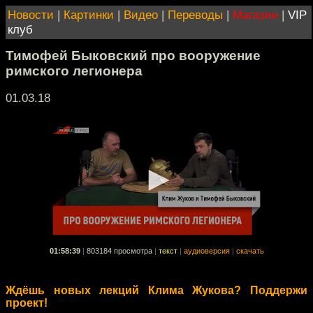
Новости
|
Картинки
|
Видео
|
Переводы
|
Магазин
|
VIP
клуб
Тимофей Быковский про вооружение
римского легионера
01.03.18
01:58:39
|
803184 просмотра
|
текст
|
аудиоверсия
|
скачать
Ждёшь новых лекций Клима Жукова? Поддержи
проект!