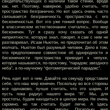
свидетельствующих о наличии такой стенки, вроде
как, нет. Поэтому, наверное, удобно считать, что
пространство безгранично. Но вот здесь очень часто
связывается безграничность пространства с его
бесконечностью. Вот это уже тонкий вопрос. Вообще
в классическом естествознании считалось, что мир
бесконечен. Тут я сразу хочу сказать об одной
неприятности, которую знал, говорят, я сам с ним не
разговаривал, Исаак Ньютон, но предпочитал об этом
молчать. Ньютон был разумный человек. Дело в том,
что предположение совместное об однородности и
бесконечности пространства приводит к чепухе,
которая называется, по-простому, “парадокс звездного
неба”, а по-научному “фотометрический парадокс”.
Речь идет вот о чем. Давайте на секунду представим
себе, что наш мир конечен. Поскольку во все стороны
все одинаково, лучше считать, что это шарик. И
пусть пока радиус нашего мира “R”. Мы, для
простоты, будем находиться в центре мира. Не очень
скромно, но так считать будет легче. А здесь
равномерно натыканы звезды. Поскольку мир