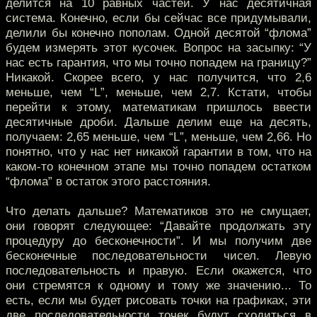
делится на 10 равных частей. У нас десятичная
система. Конечно, если бы сейчас все придумывали,
делили бы конечно пополам. Одной десятой “флома”
будем измерять этот кусочек. Вопрос на засыпку: “У
нас есть гарантия, что мы точно попадем на границу?”
Никакой. Скорее всего, у нас получится, что 2,6
меньше, чем “L”, меньше, чем 2,7. Кстати, чтобы
перейти к этому, математикам пришлось ввести
десятичные дроби. Дальше делим еще на десять,
получаем: 2,65 меньше, чем “L”, меньше, чем 2,66. Но
понятно, что у нас нет никакой гарантии в том, что на
каком-то конечном этапе мы точно попадем остатком
“флома” в остаток этого расстояния.
Что делать дальше? Математиков это не смущает,
они говорят следующее: “Давайте продолжать эту
процедуру до бесконечности”. И мы получим две
бесконечные последовательности чисел. Левую
последовательность и правую. Если окажется, что
они стремятся к одному и тому же значению... То
есть, если мы будет рисовать точки на графиках, эти
две последовательности точек будут сходиться в