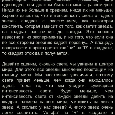
однороден, они должны быть натыканы равномерно.
Нигде их не больше в среднем, нигде их не меньше.
Хорошо известно, что интенсивность света от одной
звезды спадает с расстоянием, как некоторая
константа, которая зависит от того, как светит звезда,
на квадрат расстояния до звезды. Это хорошо
известно и из эксперимента, и из того, что если она
во все стороны энергию кидает поровну... А площадь
поверхности шарика растет как “пи” на “R” в квадрате,
то квадрат отсюда и получается.
Давайте оценим, сколько света мы увидим в центре
мира. Для этого все звезды мысленно перетащим на
границу мира. Мы расстояние увеличили, поэтому
света придет меньше, чем когда они находились
здесь. Тогда то, что мы увидим, суммарная
интенсивность света, будет меньше, чем
интенсивность света от каждой звезды делить на
квадрат размера нашего мира, умножить на число
звезд. А сколько у нас звезд? А число звезд очень
легко сосчитать. “Альфа” на “R” в квадрате я