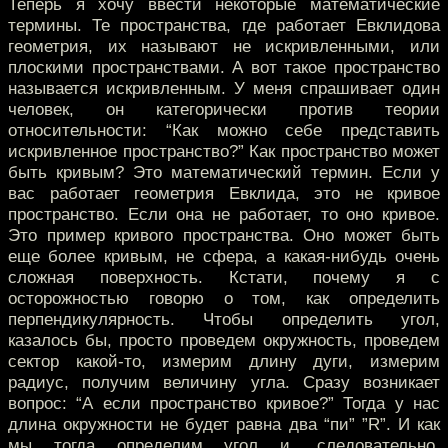
Теперь я хочу ввести некоторые математические
термины. Те пространства, где работает Евклидова
геометрия, их называют не искривленными, или
плоскими пространствами. А вот такое пространство
называется искривленным. У меня спрашивает один
человек, он категорически против теории
относительности: “Как можно себе представить
искривленное пространство?” Как пространство может
быть кривым? Это математический термин. Если у
вас работает геометрия Евклида, это не кривое
пространство. Если она не работает, то оно кривое.
Это пример кривого пространства. Оно может быть
еще более кривым, не сфера, а какая-нибудь очень
сложная поверхность. Кстати, почему я с
осторожностью говорю о том, как определить
перпендикулярность. Чтобы определить угол,
казалось бы, просто проведем окружность, проведем
сектор какой-то, измерим длину дуги, измерим
радиус, получим величину угла. Сразу возникает
вопрос: “А если пространство кривое?” Тогда у нас
длина окружности не будет равна два “пи” ”R”. И как
мы тогда определим угол и, следовательно,