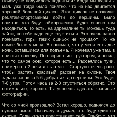
Почему не получилось подняться? Когда мы ждали 7
мая, уже тогда было понятно, что на нас двигается
хороший большой циклон. Этот циклон не позволит
ребятам-спортсменам дойти до вершины. Было
понятно, что будут обморожения, будет опасно там
находиться. То есть, на адреналине ты можешь туда
зайти, но тебе надо еще спуститься. Это очень важно
понимать, горы таких ошибок не прощают. То же
самое было у меня. Я понимал, что у меня есть две
ночи, оставшиеся для подъема. Я ночевал уже там, в
приютах наверху. Поговорив с инструктором, я понял,
что то самое окно, которое есть... Рассеялись тучи,
примерно в 2 ночи я стартую... Стартуют очень рано,
чтобы застать красивый рассвет на склоне. Твоя
задача часов за 5-6 добраться до вершины. Это будет
7-8 утра. Потом часа за 2-3 спуститься обратно. Это
оптимально, хорошо. Ты успеешь сделать красивые
фотографии.
Что со мной произошло? Встал хорошо, поднялся до
нужных высот. Поначалу я думал, что буду один на
склоне. Если кто-то представляет себе Эльбрус, что