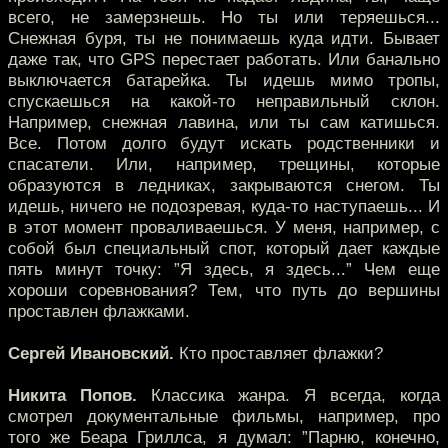
всего, не замерзнешь. Но ты или теряешься...
Снежная буря, ты не понимаешь куда идти. Бывает
даже так, что GPS перестает работать. Или банально
выключается батарейка. Ты идешь мимо тропы,
спускаешься на какой-то неправильный склон.
Например, снежная лавина, или ты сам катишься.
Все. Потом долго будут искать родственники и
спасатели. Или, например, трещины, которые
образуются в ледниках, закрываются снегом. Ты
идешь, ничего не подозревая, куда-то наступаешь... И
в этот момент проваливаешься. У меня, например, с
собой был специальный спот, который дает каждые
пять минут точку: ”Я здесь, я здесь...” Чем еще
хороши соревнования? Тем, что путь до вершины
проставлен флажками.
Сергей Ивановский.
Кто проставляет флажки?
Никита Попов.
Классика жанра. Я всегда, когда
смотрел документальные фильмы, например, про
того же Беара Гриллса, я думал: ”Парню, конечно,