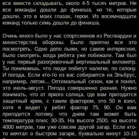
все вместе складывать, около 4-5 тысяч метров. Не
все команды дошли до финиша, но те, которые
дошли, это в моих глазах, герои. Из восемнадцати
команд только семь дошли до финиша.
Очень много было у нас спортсменов из Росгвардии и
министерства обороны. Было приятно все это
посмотреть. Одно дело лыжи, но самое интересное,
было смотреть, когда ребята уже побежали. Там был
у нас первый разогревочный вертикальный километр.
Ты понимаешь, что люди побегут налегке, по склону.
И погода. Если кто-то из вас собирается на Эльбрус,
например, летом... Оптимальный сезон, как я понял,
это июль-август. Погода совершенно разная. Нужно
понимать, что от яркого солнца, где вам пригодится
защитный крем, с таким фактором, это 50 я взял,
хотя я видел у ребят фактор 75, 90. Он вам
пригодится потому, что днем там может быть
температура плюс 30-35. На высоте 2500, на высоте
4000 метров, там уже совсем другой загар. Если кто-
то мечтал о быстром загаре, буквально минут 10-15