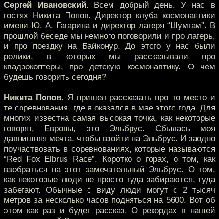
Сергей Ивановский.
Всем добрый день. У нас в
гостях Никита Попов. Директор клуба космонавтики
имени Ю. А. Гагарина и директор лагеря “Шумгам”. В
прошлой беседе мы немного поговорили и про лагерь,
и про поездку на Байконур. До этого у нас были
ролики, в которых мы рассказывали про
квадрокоптеры, про детскую космонавтику. О чем
будешь говорить сегодня?
Никита Попов.
Я пришел рассказать про то место и
те соревнования, где я оказался в мае этого года. Для
многих известна самая высокая точка, как некоторые
говорят, Европы, это Эльбрус. Сбылась моя
давнишняя мечта, чтобы взойти на Эльбрус. И заодно
поучаствовать в соревнованиях, которые называются
“Red Fox Elbrus Race”. Коротко о горах, о том, как
взобраться на этот замечательный Эльбрус. О том,
как некоторые люди не просто туда забираются, туда
забегают. Обычные с виду люди могут с 2 тысяч
метров за несколько часов подняться на 5600. Вот об
этом как раз и будет рассказ. О рекордах в нашей