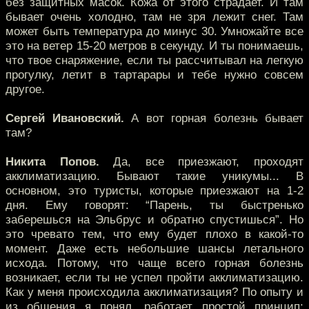
без защитных масок. Кожа от этого страдает. И там
бывает очень холодно, там не зря лежит снег. Там
может быть температура до минус 30. Умножайте все
это на ветер 15-20 метров в секунду. И ты понимаешь,
что твое снаряжение, если ты рассчитывал на легкую
прогулку, летит в тартарары и тебе нужно совсем
другое.
Сергей Ивановский.
А вот горная болезнь бывает
там?
Никита Попов.
Да, все приезжают, проходят
акклиматизацию. Бывают такие уникумы... В
основном, это туристы, которые приезжают на 1-2
дня. Ему говорят: “Парень, ты быстренько
заберешься на Эльбрус и обратно спустишься”. Но
это чревато тем, что ему будет плохо в какой-то
момент. Даже есть небольшие шансы летального
исхода. Потому, что чаще всего горная болезнь
возникает, если ты не успел пройти акклиматизацию.
Как у меня происходила акклиматизация? По опыту и
из общения я понял, работает простой принцип: