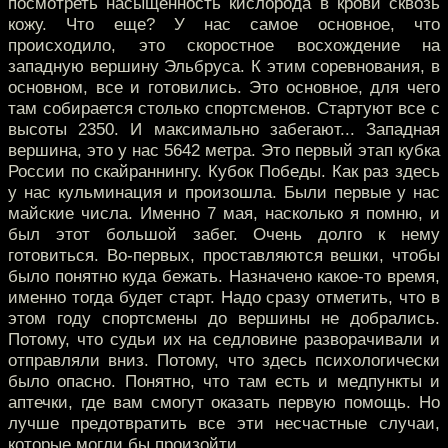
посмотреть насыщенность кислорода в крови сквозь
кожу. Что еще? У нас самое основное, что
происходило, это скоростное восхождение на
западную вершину Эльбруса. К этим соревнования, в
основном, все и готовились. Это основное, для чего
там собирается столько спортсменов. Стартуют все с
высоты 2350. И максимально забегают... Западная
вершина, это у нас 5642 метра. Это первый этап кубка
России по скайраннингу. Кубок Победы. Как раз здесь
у нас кульминация и произошла. Были первые у нас
майские числа. Именно 7 мая, насколько я помню, и
был этот большой забег. Очень долго к нему
готовиться. Во-первых, проставляются вешки, чтобы
было понятно куда бежать. Назначено какое-то время,
именно тогда будет старт. Надо сразу отметить, что в
этом году спортсмены до вершины не добрались.
Потому, что судьи их на седловине разворачивали и
отправляли вниз. Потому, что здесь психологически
было опасно. Понятно, что там есть и медпункты и
аптечки, где вам смогут оказать первую помощь. Но
лучше предотвратить все эти несчастные случаи,
которые могли бы произойти.