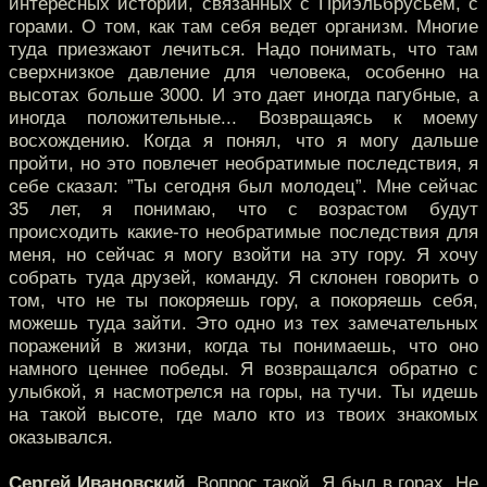
интересных историй, связанных с Приэльбрусьем, с
горами. О том, как там себя ведет организм. Многие
туда приезжают лечиться. Надо понимать, что там
сверхнизкое давление для человека, особенно на
высотах больше 3000. И это дает иногда пагубные, а
иногда положительные... Возвращаясь к моему
восхождению. Когда я понял, что я могу дальше
пройти, но это повлечет необратимые последствия, я
себе сказал: ”Ты сегодня был молодец”. Мне сейчас
35 лет, я понимаю, что с возрастом будут
происходить какие-то необратимые последствия для
меня, но сейчас я могу взойти на эту гору. Я хочу
собрать туда друзей, команду. Я склонен говорить о
том, что не ты покоряешь гору, а покоряешь себя,
можешь туда зайти. Это одно из тех замечательных
поражений в жизни, когда ты понимаешь, что оно
намного ценнее победы. Я возвращался обратно с
улыбкой, я насмотрелся на горы, на тучи. Ты идешь
на такой высоте, где мало кто из твоих знакомых
оказывался.
Сергей Ивановский.
Вопрос такой. Я был в горах. Не