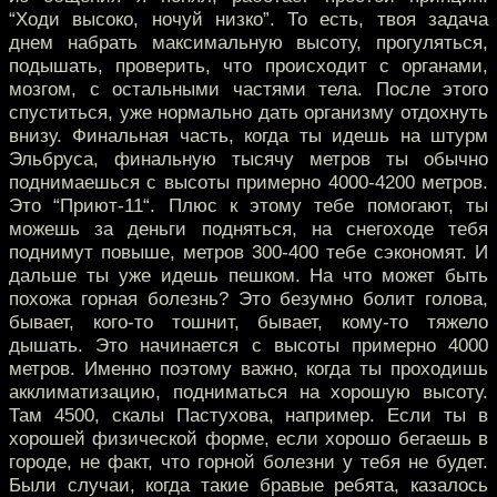
“Ходи высоко, ночуй низко”. То есть, твоя задача
днем набрать максимальную высоту, прогуляться,
подышать, проверить, что происходит с органами,
мозгом, с остальными частями тела. После этого
спуститься, уже нормально дать организму отдохнуть
внизу. Финальная часть, когда ты идешь на штурм
Эльбруса, финальную тысячу метров ты обычно
поднимаешься с высоты примерно 4000-4200 метров.
Это “Приют-11“. Плюс к этому тебе помогают, ты
можешь за деньги подняться, на снегоходе тебя
поднимут повыше, метров 300-400 тебе сэкономят. И
дальше ты уже идешь пешком. На что может быть
похожа горная болезнь? Это безумно болит голова,
бывает, кого-то тошнит, бывает, кому-то тяжело
дышать. Это начинается с высоты примерно 4000
метров. Именно поэтому важно, когда ты проходишь
акклиматизацию, подниматься на хорошую высоту.
Там 4500, скалы Пастухова, например. Если ты в
хорошей физической форме, если хорошо бегаешь в
городе, не факт, что горной болезни у тебя не будет.
Были случаи, когда такие бравые ребята, казалось