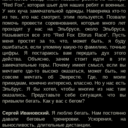
“Red Fox”, которая шьет для наших ребят и военных.
У них куча замечательной одежды. Наверняка кто-то
из тех, кто нас смотрит, этим пользуется. Позвали
помочь провести соревнования, которые много лет
проходят у нас на Эльбрусе, около Эльбруса.
Называется все это “Red Fox Elbrus Race”. Пусть
меня простят за то, что, может быть, я буду
ошибаться, если упомяну какую-то фамилию, точные
цифры. Я постараюсь вам передать дух этого
действа. Объясню, зачем стоит идти в эти
замечательные горы. Почему имеет смысл, если вы
мечтаете где-то высоко оказаться, может быть, не
совсем мечтать об Эвересте. Где, по моим
прикидкам, конечно интересно, классно. Но у нас есть
Эльбрус. Я бы хотел, чтобы многие из нас там
оказались. Представьте себе ситуация, что вы
привыкли бегать. Как у вас с бегом?
Сергей Ивановский.
Я люблю бегать. Нам постоянно
давали беговые тренировки. Ускорения, на
выносливость, длительные дистанции.