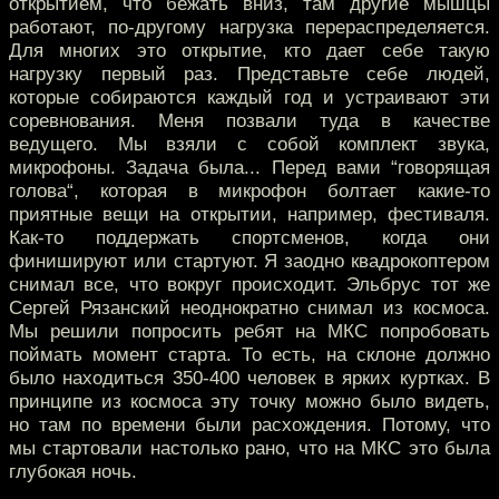
открытием, что бежать вниз, там другие мышцы
работают, по-другому нагрузка перераспределяется.
Для многих это открытие, кто дает себе такую
нагрузку первый раз. Представьте себе людей,
которые собираются каждый год и устраивают эти
соревнования. Меня позвали туда в качестве
ведущего. Мы взяли с собой комплект звука,
микрофоны. Задача была... Перед вами “говорящая
голова“, которая в микрофон болтает какие-то
приятные вещи на открытии, например, фестиваля.
Как-то поддержать спортсменов, когда они
финишируют или стартуют. Я заодно квадрокоптером
снимал все, что вокруг происходит. Эльбрус тот же
Сергей Рязанский неоднократно снимал из космоса.
Мы решили попросить ребят на МКС попробовать
поймать момент старта. То есть, на склоне должно
было находиться 350-400 человек в ярких куртках. В
принципе из космоса эту точку можно было видеть,
но там по времени были расхождения. Потому, что
мы стартовали настолько рано, что на МКС это была
глубокая ночь.