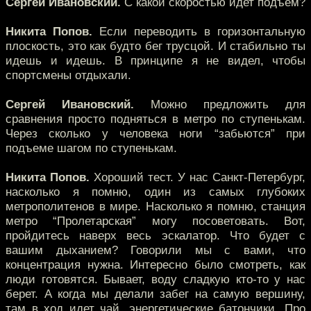
Сергей Ивановский.
С какой скоростью идет подъем?
Никита Попов.
Если переводить в горизонтальную
плоскость, это как будто бег трусцой. И стабильно ты
идешь и идешь. В принципе я не видел, чтобы
спортсмены отдыхали.
Сергей Ивановский.
Можно предложить для
сравнения просто подняться в метро по ступенькам.
Через сколько у человека ноги “забьются” при
подъеме шагом по ступенькам.
Никита Попов.
Хороший тест. У нас Санкт-Петербург,
насколько я помню, один из самых глубоких
метрополитенов в мире. Насколько я помню, станция
метро “Пролетарская” могу посоветовать. Вот,
пройдитесь наверх весь эскалатор. Что будет с
вашим дыханием? Говорили мы с вами, что
концентрация нужна. Интересно было смотреть, как
люди готовятся. Бывает, воду сладкую кто-то у нас
берет. А когда мы делали забег на самую вершину,
там в ход идет чай, энергетические батончики. Про