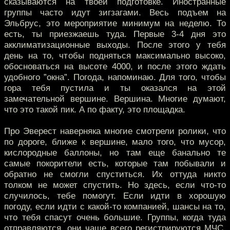
сказываются на твоей подготовке. Иностранные
группы часто идут зигзагами. Весь подъем на
Эльбрус, это мероприятие минимум на неделю. То
есть, ты приезжаешь туда. Первые 3-4 дня это
акклиматизационные выходы. После этого у тебя
день на то, чтобы подняться максимально высоко,
обосноваться на высоте 4000, и после этого ждать
удобного ”окна”. Погода, напоминаю. Для того, чтобы
гора тебя пустила и ты оказался на этой
замечательной вершине. Вершина. Многие думают,
что это такой пик. А по факту, это площадка.
Про Эверест наверняка многие смотрели ролики, что
по дороге, ближе к вершине, мало того, что мусор,
кислородные баллоны, но там еще банально те
самые покорители есть, которые там побывали и
обратно не смогли спуститься. Их оттуда никто
толком не может спустить. Но здесь, если что-то
случилось, тебе помогут. Если идти в хорошую
погоду, если идти с какой-то компанией, шансы на то,
что тебя спасут очень большие. Группы, когда туда
отправляются, они чаще всего регистрируются МЧС.