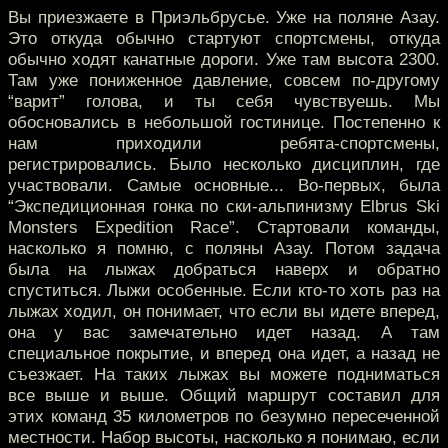
Вы приезжаете в Приэльбрусье. Уже на поляне Азау.
Это откуда обычно стартуют спортсмены, откуда
обычно ходят канатные дороги. Уже там высота 2300.
Там уже пониженное давление, совсем по-другому
“варит” голова, и ты себя чувствуешь. Мы
обосновались в небольшой гостинице. Постепенно к
нам приходили ребята-спортсмены,
регистрировались. Было несколько дисциплин, где
участвовали. Самые основные... Во-первых, была
“Экспедиционная гонка по ски-альпинизму Elbrus Ski
Monsters Expedition Race”. Стартовали команды,
насколько я помню, с поляны Азау. Потом задача
была на лыжах добраться наверх и обратно
спуститься. Лыжи особенные. Если кто-то хоть раз на
лыжах ходил, он понимает, что если вы идете вперед,
она у вас замечательно идет назад. А там
специальное покрытие, и вперед она идет, а назад не
съезжает. На таких лыжах вы можете подниматься
все выше и выше. Общий маршрут составил для
этих команд 35 километров по безумно пересеченной
местности. Набор высоты, насколько я понимаю, если