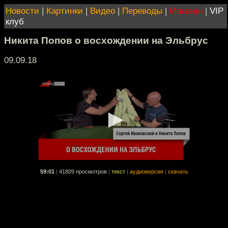
Новости
|
Картинки
|
Видео
|
Переводы
|
Магазин
|
VIP
клуб
Никита Попов о восхождении на Эльбрус
09.09.18
59:01
|
41809 просмотров
|
текст
|
аудиоверсия
|
скачать