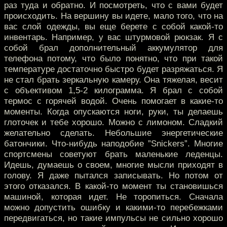
раз туда и обратно. И посмотреть, что с вами будет
происходить. На вершину вы идете, мало того, что на
вас слой одежды, вы еще берете с собой какой-то
инвентарь. Например, у вас штурмовой рюкзак. Я с
собой брал дополнительный аккумулятор для
телефона потому, что было понятно, что при такой
температуре достаточно быстро будет разряжаться. Я
не стал брать зеркальную камеру. Она тяжелая, весит
с объективом 1,5-2 килограмма. Я брал с собой
термос с горячей водой. Очень помогает в какие-то
моменты. Когда опускаются ноги, руки, ты делаешь
глоточек и тебе хорошо. Можно с лимоном. Сладкий
желательно сделать. Небольшие энергетические
батончики. Что-нибудь наподобие ”Snickers”. Многие
спортсмены советуют брать маленькие леденцы.
Идешь, думаешь о своем, многие мысли приходят в
голову. Я даже пытался записывать. Но потом от
этого отказался. В какой-то момент ты становишься
машиной, которая идет. Не торопиться. Сначала
можно допустить ошибку и какими-то перебежками
передвигаться, но такие импульсы не сильно хорошо