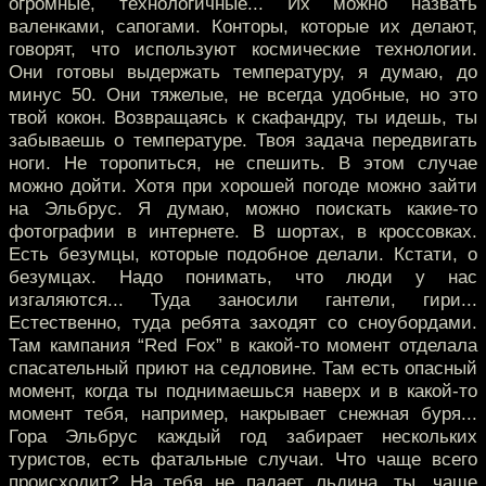
огромные, технологичные... Их можно назвать
валенками, сапогами. Конторы, которые их делают,
говорят, что используют космические технологии.
Они готовы выдержать температуру, я думаю, до
минус 50. Они тяжелые, не всегда удобные, но это
твой кокон. Возвращаясь к скафандру, ты идешь, ты
забываешь о температуре. Твоя задача передвигать
ноги. Не торопиться, не спешить. В этом случае
можно дойти. Хотя при хорошей погоде можно зайти
на Эльбрус. Я думаю, можно поискать какие-то
фотографии в интернете. В шортах, в кроссовках.
Есть безумцы, которые подобное делали. Кстати, о
безумцах. Надо понимать, что люди у нас
изгаляются... Туда заносили гантели, гири...
Естественно, туда ребята заходят со сноубордами.
Там кампания “Red Fox” в какой-то момент отделала
спасательный приют на седловине. Там есть опасный
момент, когда ты поднимаешься наверх и в какой-то
момент тебя, например, накрывает снежная буря...
Гора Эльбрус каждый год забирает нескольких
туристов, есть фатальные случаи. Что чаще всего
происходит? На тебя не падает льдина, ты, чаще