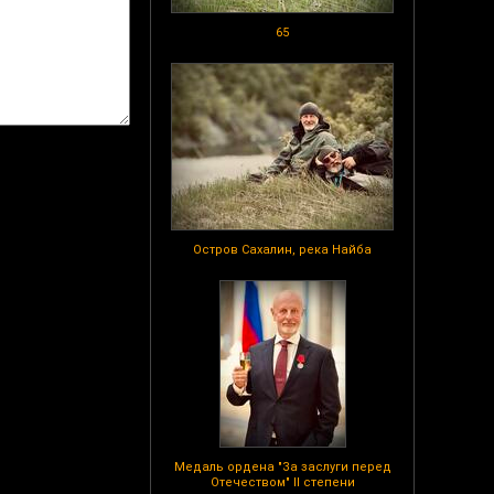
65
Остров Сахалин, река Найба
Медаль ордена "За заслуги перед
Отечеством" II степени