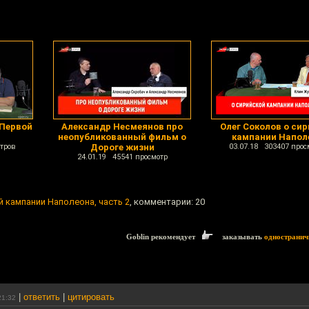
 Первой
Александр Несмеянов про
Олег Соколов о си
неопубликованный фильм о
кампании Напол
тров
Дороге жизни
03.07.18 303407 прос
24.01.19 45541 просмотр
й кампании Наполеона, часть 2
, комментарии: 20
Goblin рекомендует
заказывать
одностранич
|
ответить
|
цитировать
21:32