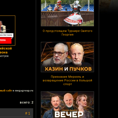
О предстоящем Турнире Святого
Георгия
рийской
еона
мотров
Признание Меркель и
возвращение России в большой
спорт
ный сайт
в megagroup.ru
всего: 2
# 1