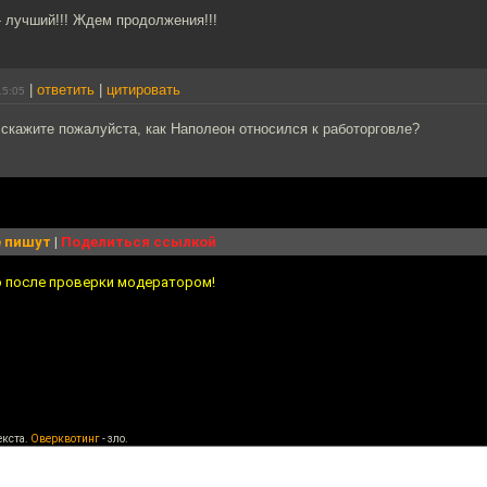
 лучший!!! Ждем продолжения!!!
|
ответить
|
цитировать
15:05
скажите пожалуйста, как Наполеон относился к работорговле?
 пишут
|
Поделиться ссылкой
о после проверки модератором!
екста.
Оверквотинг
- зло.