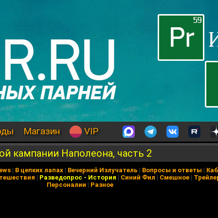
оды
Магазин
VIP
ой кампании Наполеона, часть 2
News
|
В цепких лапах
|
Вечерний Излучатель
|
Вопросы и ответы
|
Каб
тешествия
|
Разведопрос
-
История
|
Синий Фил
|
Смешное
|
Трейле
Персоналии
|
Разное