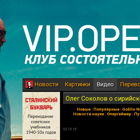
Картинки
Видео
Перев
Новости
Олег Соколов о сирийск
Новые
|
Популярные
|
Goblin 
Новости науки
|
Опергеймер
|
Пу
02.10.18