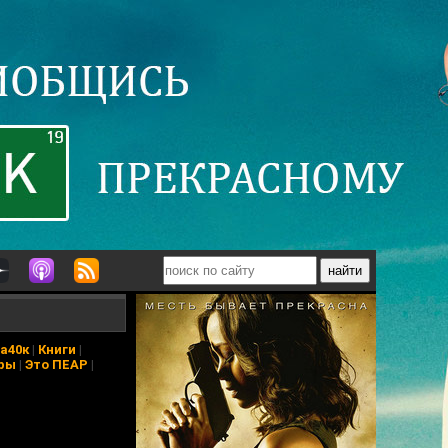
а40к
|
Книги
|
ры
|
Это ПЕАР
|