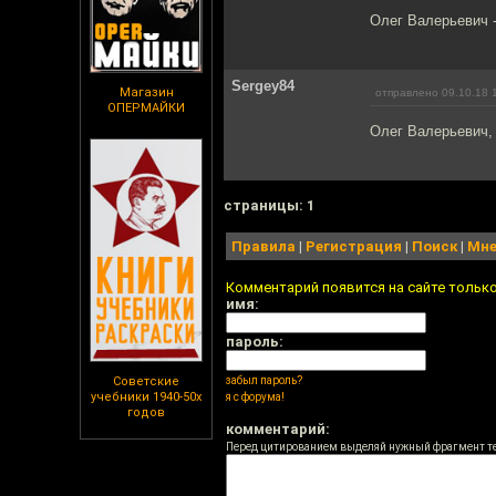
Олег Валерьевич -
Sergey84
Магазин
отправлено 09.10.18 
ОПЕРМАЙКИ
Олег Валерьевич, 
cтраницы: 1
Правила
|
Регистрация
|
Поиск
|
Мне
Комментарий появится на сайте тольк
имя:
пароль:
Советские
забыл пароль?
учебники 1940-50х
я с форума!
годов
комментарий:
Перед цитированием выделяй нужный фрагмент т