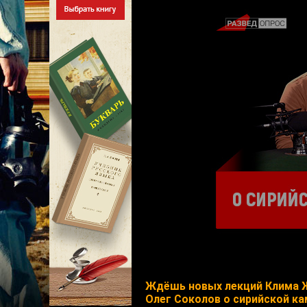
Ждёшь новых лекций Клима 
Олег Соколов о сирийской ка