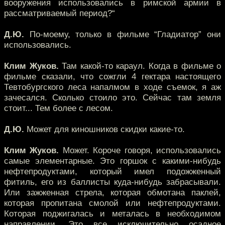
вооружения использовались в римской армии в
рассматриваемый период?“
Д.Ю.
По-моему, только в фильме “Гладиатор” они
использовались.
Клим Жуков.
Там какой-то караул. Когда в фильме о
фильме сказали, что сожгли 4 гектара настоящего
Тевтобургского леса напалмом в ходе съемок, я аж
зачесался. Сколько стоило это. Сейчас там земля
стоит... Тем более с лесом.
Д.Ю.
Может для киношников скидки какие-то.
Клим Жуков.
Может. Короче говоря, использовались
самые элементарные. Это горшок с какими-нибудь
нефтепродуктами, который имел подожженный
фитиль, его из баллисты куда-нибудь забрасывали.
Или зажженная стрела, которая обмотана паклей,
которая пропитана смолой или нефтепродуктами.
Которая поджигалась и металась в необходимом
направлении. Это все исключительно осадное