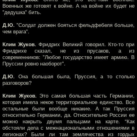
Военных же готовят к войне. А на войне их будет не
”дедушка” бить.
Д.Ю.
”Солдат должен бояться фельдфебеля больше,
чем врага”.
Клим Жуков.
Фридрих Великий говорил. Кто-то при
Фридрихе сказал, не из прусаков, а из
современников: ”Любое государство имеет армию. В
Пруссии ровно наоборот”.
Д.Ю.
Она большая была, Пруссия, а то столько
разговоров?
Клим Жуков.
Это самая большая часть Германии,
которая имела некое территориальное единство. Все
остальные были вообще никакие. А так Пруссия
относительно Германии, да. Относительно России ее
можно накрыть двумя пальцами на карте. “Как
обстояли дела с межнациональными отношениями в
легионах? Были ли там землячества из гордых