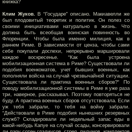
книжка?
Клим Жуков.
В “Государе” описано. Макиавелли же
был плодовитый теоретик и политик. Он полез со
своими инициативами натурально в жизнь. Что
должна быть всеобщая воинская повинность во
Флоренции. Чтобы была именно милиция, как в
раннем Риме. В зависимости от ценза, чтобы сами
себе покупали доспехи, непрерывно маршировали
каждое воскресенье. “Как была устроена
мобилизационная система в Риме? Существовали ли
подобия военкоматов, учет бывших военных, как
пополняли войска на случай чрезвычайной ситуации.
Существовала ли практика военных сборов?“ По
поводу мобилизационной системы в Риме я уже раза
три, наверное, рассказывал. Поэтому повторяться не
буду. А практика военных сборов отсутствовала. Если
уж тебя забрали, то тебя на войну забрали.
“Действовали в Риме подобия нынешних резервных
служб? Складировали ли недельный запас еды в
какой-нибудь Капуе на случай осады, консервировали
ли пару сотен гладиусов, стрел, пилумов, комплектов