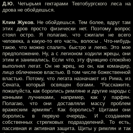
Д.Ю.
Четырьмя гектарами Тевтобургского леса на
дрова не обойдешься.
Клим Жуков.
Не обойдешься. Тем более, вдруг там
этих дров просто физически нет. Поэтому вопрос
стоял остро. Я полагаю, что сжигали не всего
человека, а какую-то его часть, волосы . Что-нибудь
такое, что можно спалить быстро и легко. Это мое
предположение. Ну, а с легионом ходили жрецы, они
этим и занимались. Если что, эту функцию спокойно
выполнял легат. Он не жрец, но он, как командир,
лицо облеченное властью. В том числе божественной
властью. Потому, что легата назначают из Рима, из
Сената, который освящен богами. “Расскажите,
пожалуйста, как боролись римляне и другие народы с
конными лучниками, например, как у парфян.
Полагаю, что они доставляли массу проблем
вражеским армиям“. Как боролись? Щитами они
боролись в первую очередь. И созданием
собственных стрелковых подразделений. То есть,
пассивная и активная защита. Щиты у римлян и так