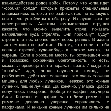
взаимодействие родов войск. Потому, что когда идет
“коробка” солдат, которые прикрыты специальным
снаряжением, которые не разбегаются, не паникуют,
они очень устойчивы к обстрелу. Из луков всех не
перестреляешь. Адептам компьютерных игрушек
кажется, что можно выделить отряд, показать
направление куда стрелять. Они прискачут, будут
стрелять и постепенно всех перестреляют. В жизни
так немножко не работает. Потому, что если в тебя
попали стрелой, куда-нибудь в плохое место, ты
умрешь. Если в хорошее место, ты останешься жив
и, возможно, сохранишь боеготовность. То есть,
можешь перемещаться и поражать врага. И когда эта
“коробка” идет, четко слушается команд, не
разбегается, действует слаженно, это очень сложная
мишень для любых лучников. Неважно, это конные
лучники, пешие лучники. Да, конечно, у Марка Красса
получилось нехорошо. Вообще-то парфян регулярно
били. Конечно, и парфяне часто били римлян, но
римляне довольно уверенно справлялись с
парфянами. И никакие конные лучники им сильно не