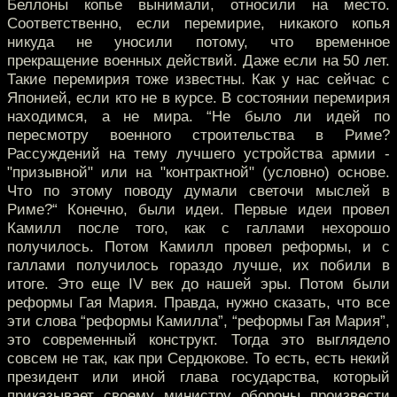
Беллоны копье вынимали, относили на место.
Соответственно, если перемирие, никакого копья
никуда не уносили потому, что временное
прекращение военных действий. Даже если на 50 лет.
Такие перемирия тоже известны. Как у нас сейчас с
Японией, если кто не в курсе. В состоянии перемирия
находимся, а не мира. “Не было ли идей по
пересмотру военного строительства в Риме?
Рассуждений на тему лучшего устройства армии -
"призывной" или на "контрактной" (условно) основе.
Что по этому поводу думали светочи мыслей в
Риме?“ Конечно, были идеи. Первые идеи провел
Камилл после того, как с галлами нехорошо
получилось. Потом Камилл провел реформы, и с
галлами получилось гораздо лучше, их побили в
итоге. Это еще IV век до нашей эры. Потом были
реформы Гая Мария. Правда, нужно сказать, что все
эти слова “реформы Камилла”, “реформы Гая Мария”,
это современный конструкт. Тогда это выглядело
совсем не так, как при Сердюкове. То есть, есть некий
президент или иной глава государства, который
приказывает своему министру обороны произвести