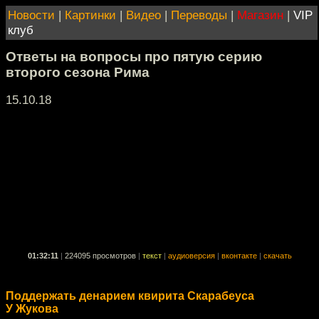
Новости
|
Картинки
|
Видео
|
Переводы
|
Магазин
|
VIP
клуб
Ответы на вопросы про пятую серию
второго сезона Рима
15.10.18
01:32:11
|
224095 просмотров
|
текст
|
аудиоверсия
|
вконтакте
|
скачать
Поддержать денарием квирита Скарабеуса
У Жукова