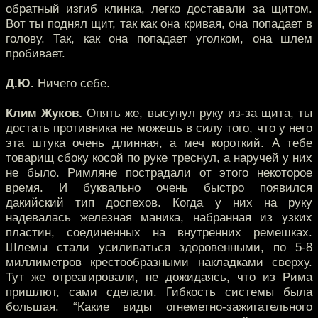
обратный изгиб клинка, легко доставали за щитом.
Вот ты поднял щит, так как она кривая, она попадает в
голову. Так, как она попадает уголком, она шлем
пробивает.
Д.Ю.
Ничего себе.
Клим Жуков.
Опять же, высунул руку из-за щита, ты
достать противника не можешь в силу того, что у него
эта штука очень длинная, а меч короткий. А тебе
товарищ сбоку косой по руке треснул, а наручей у них
не было. Римляне пострадали от этого некоторое
время. И буквально очень быстро появился
дакийский тип доспехов. Когда у них на руку
надевалась железная маника, набранная из узких
пластин, соединенных на внутренних ремешках.
Шлемы стали усиливаться здоровенными, по 5-8
миллиметров крестообразными накладками сверху.
Тут же отреагировали, не дожидаясь, что из Рима
пришлют, сами сделали. Гибкость системы была
большая. “Какие виды огнеметно-зажигательного