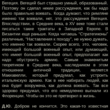
Вегеция. Вегеций был страшно умный, образованный.
Поэтому он сделал некие рассуждения, как бы надо
было правильно воевать. Когда думают, что римляне
именно так воевали, нет, это рассуждения Вегеция.
Впоследствии, в Средние века, в XV веке тоже стали
писаться такие трактаты в Западной Европе. В
Византии еще раньше. Когда читаешь “Стратегиконы”
различные, “Наставления к походу”, не нужно думать,
что именно так воевали. Скорее всего, это, человек,
имеющий большой военный опыт, или думающий,
что имеет большой военный опыт, предполагает как
надо обустроить армию. Самым знаменитым
теоретиком в Средние века, наследником в этом
отношении античной традиции, является
Макиавелли, который придумал, как устроить
итальянскую армию. Как в нее набирать людей, как
она будет вооружена, как должна воевать. Так все
здорово придумал, что его немедленно выгнали из
Флоренции. Чтобы он это не претворил в жизнь.
Д.Ю.
Добром не кончится. Это какая-то известная