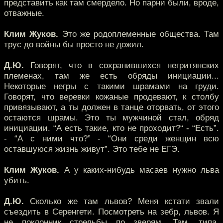
представить как там смердело. Но парни были, вроде,
отважные.
Клим Жуков.
Это же родоплеменные общества. Там
трус до войны бы просто не дожил.
Д.Ю.
Говорят, что в сохранившихся негритянских
племенах, там же есть обряды инициации...
Некоторые негры с такими шрамами на груди.
Говорят, что веревки кожаные продевают, к столбу
привязывают, а ты должен в танце оторвать, от этого
остаются шрамы. Это ты мужчиной стал, обряд
инициации. “А есть такие, кто не проходит?“ - “Есть”.
- “А с ними что?” - “Они среди женщин всю
оставшуюся жизнь живут”. Это тебе не ЕГЭ.
Клим Жуков.
А у каких-нибудь масаев нужно льва
убить.
Д.Ю.
Сколько же там львов? Меня кстати звали
съездить в Серенгети. Посмотреть на зебр, львов. Я
не поклонник стрельбы по зверям. Там, типа,