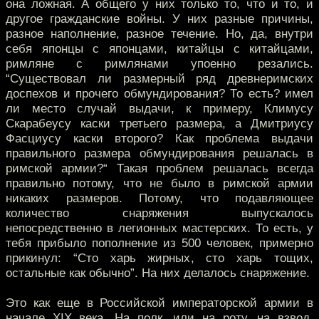
она ложная. А общего у них только то, что и то, и
другое гражданские войны. У них разные причины,
разное наполнение, разное течение. Но, да, внутри
себя японцы с японцами, китайцы с китайцами,
римляне с римлянами упоенно резались.
“Существовал ли размерный ряд древнеримских
доспехов и прочего обмундирования? То есть? имел
ли место случай выдачи, к примеру, Климусу
Скарабеусу каски третьего размера, а Дмитриусу
Фасциусу каски второго? Как проблема выдачи
правильного размера обмундирования решалась в
римской армии?“ Такая проблем решалась всегда
правильно потому, что не было в римской армии
никаких размеров. Потому, что подавляющее
количество снаряжения выпускалось
непосредственно в легионных мастерских. То есть, у
тебя прибыло пополнение из 500 человек, примерно
прикинул: “Сто харь жирных, сто харь тощих,
остальные как обычно”. На них делалось снаряжение.
Это как еще в Российской императорской армии в
начале XIX века. На полк, или на роту, на взвод,