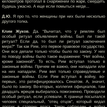
километров протопал в снаряжении по жаре, смердеть
будешь ужасно. А еще если помыться негде...
Д.Ю.
Я про то, что женщины при них были несколько
другого толка.
Клим Жуков.
Да. “Вычитал, что у римлян был
особый ритуал объявления войны. Был ли такой
ритуал? Если да, то был ли ритуал заключения
мира?“ Так как Рим, это первое правовое государство.
Они все делали только чтобы было по закону. У них
по поводу войны было такое выражение: “Нет войны,
кроме законной”. То есть, Рим вступал только в
законные войны. Причем не важно, они нападали или
на них нападали. Рим вел только справедливые и
законные войны. Если Рим вступал в войну, во-
первых, это ратифицировалось Сенатом. А, значит,
было по закону. Во-вторых, коллегия официалов, там
двадцать жрецов выбиралось пожизненно. Проводили
особый ритуал, если успевали. К границе посылался
человек специальный, “отец отцов“, который кидал
дротик в сторону врага. Закон соблюден и война