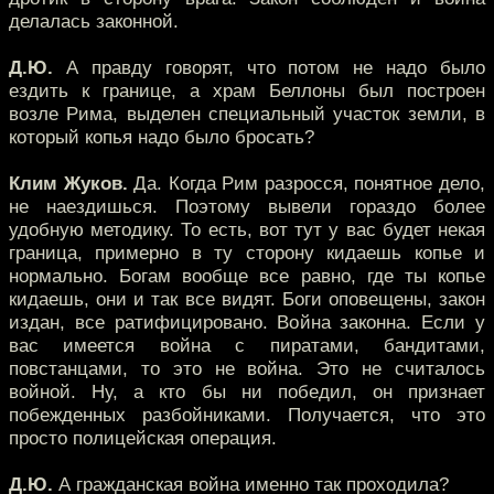
делалась законной.
Д.Ю.
А правду говорят, что потом не надо было
ездить к границе, а храм Беллоны был построен
возле Рима, выделен специальный участок земли, в
который копья надо было бросать?
Клим Жуков.
Да. Когда Рим разросся, понятное дело,
не наездишься. Поэтому вывели гораздо более
удобную методику. То есть, вот тут у вас будет некая
граница, примерно в ту сторону кидаешь копье и
нормально. Богам вообще все равно, где ты копье
кидаешь, они и так все видят. Боги оповещены, закон
издан, все ратифицировано. Война законна. Если у
вас имеется война с пиратами, бандитами,
повстанцами, то это не война. Это не считалось
войной. Ну, а кто бы ни победил, он признает
побежденных разбойниками. Получается, что это
просто полицейская операция.
Д.Ю.
А гражданская война именно так проходила?