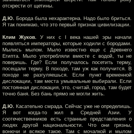
отскрести от щетины.
Д.Ю.
Борода была нехарактерна. Надо было бриться.
Я так понимаю, что это первый признак цивилизации.
Клим Жуков.
У них с I века нашей эры начали
появляться императоры, которые ходили с бородами.
Мылись мылом. Мыло известно еще с Древнего
Египта. Мыло употребляли вместе с водой, ты не
поверишь. Где? Если получалось посетить терму,
посещали терму. В походе, там уж как получится. В
походе не разгуляешься. Если пункт временной
дислокации, там места умывальные выбирали. Если
постоянная дислокация, это, считай, город, там будет
точно баня. Без бань прямо не могли жить.
Д.Ю.
Касательно смрада. Сейчас уже не определишь.
Я вот когда-то жил в Средней Азии. У
соотечественников есть странные представления о
людях другой национальности. Что они грязны,
вонючи и всякое такое. Там с мочалкой и мылом