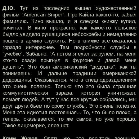
Д.Ю.
Тут из последних вышел художественный
фильм ”American Sniper”. Про Кайла какого-то, забыл
фамилию. Кино вышло, и я следом книжку купил,
почитал. В кино прекрасно, как какое-то сельское
быдло увидело рушащиеся небоскребы и немедленно
пошло в армию служить. Но в книжке все оказалось
гораздо интереснее. Там подробности службы в
”учебке”. Забавно. ”А потом я ехал за рулем, на меня
кто-то сзади прыгнул в фургоне и давай меня
душить”. Это был американский ”дедушка”, как ты
понимаешь. И дальше традиции американской
дедовщины. Оказывается, что в спецподразделениях
это очень полезно. Только что это была страшная
коммунистическая зараза, которая уничтожает,
ломает людей. А тут у нас все крутые собрались, мы
друг друга бьем по сроку службы. Это очень полезно.
Меня эта идиотия постоянная... То, что было плохо, а
теперь, оказывается, то же самое, но уже хорошо.
Такое лицемерие, слов нет.
Клим Жуков.
Опять же, это все-таки военные.