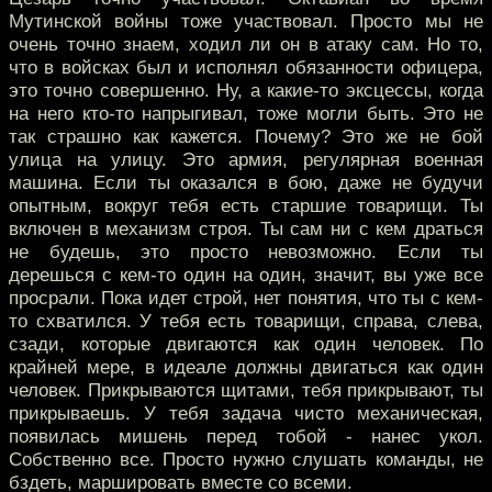
Мутинской войны тоже участвовал. Просто мы не
очень точно знаем, ходил ли он в атаку сам. Но то,
что в войсках был и исполнял обязанности офицера,
это точно совершенно. Ну, а какие-то эксцессы, когда
на него кто-то напрыгивал, тоже могли быть. Это не
так страшно как кажется. Почему? Это же не бой
улица на улицу. Это армия, регулярная военная
машина. Если ты оказался в бою, даже не будучи
опытным, вокруг тебя есть старшие товарищи. Ты
включен в механизм строя. Ты сам ни с кем драться
не будешь, это просто невозможно. Если ты
дерешься с кем-то один на один, значит, вы уже все
просрали. Пока идет строй, нет понятия, что ты с кем-
то схватился. У тебя есть товарищи, справа, слева,
сзади, которые двигаются как один человек. По
крайней мере, в идеале должны двигаться как один
человек. Прикрываются щитами, тебя прикрывают, ты
прикрываешь. У тебя задача чисто механическая,
появилась мишень перед тобой - нанес укол.
Собственно все. Просто нужно слушать команды, не
бздеть, маршировать вместе со всеми.