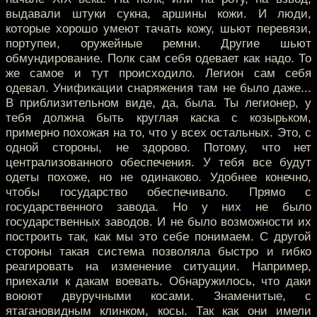
выдавали штуки сукна, аршины кожи. И люди,
которые хорошо умеют тачать кожу, шьют перевязи,
портупеи, оружейные ремни. Другие шьют
обмундирование. Полк сам себя одевает как надо. То
же самое и тут происходило. Легион сам себя
одевал. Унификации снаряжения там не было даже...
В приблизительном виде, да, была. Ты легионер, у
тебя должна быть круглая каска с козырьком,
примерно похожая на то, что у всех остальных. Это, с
одной стороны, не здорово. Потому, что нет
централизованного обеспечения. У тебя все будут
одеты похоже, но не одинаково. Удобнее конечно,
чтобы государство обеспечивало. Прямо с
государственного завода. Но у них не было
государственных заводов. И не было возможности их
построить так, как мы это себе понимаем. С другой
стороны такая система позволяла быстро и гибко
реагировать на изменение ситуации. Например,
приехали к дакам воевать. Обнаружилось, что даки
воюют двуручными косами. Знаменитые, с
ятагановидным клинком, косы. Так как они имели