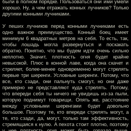
были в полном порядке. Пользоваться они ими умели
хорошо. Ну, а чем отражать конных лучников? Только
другими конными лучниками.
У пеших лучников перед конными лучниками есть
одно важное преимущество. Конный боец имеет
минимум 6 квадратных метров на себя. То есть, так,
чтобы лошадь могла развернуться и поскакать
обратно. Понятно, что мы будем идти очень сильно
неплотно. Значит, плотность огня будет крайне
невысокой. Плюс в конной лаве, когда она скачет и
стреляет, более-менее одновременно могут стрелять
первые три шеренги. Условные шеренги. Потому, что
все, кто сзади, они пальнуть смогут, но они даже
примерно не представляют куда стрелять. Потому,
что впереди себя ты ничего не увидишь из-за пыли,
которую поднимут товарищи. Опять же, расстояние
между условными шеренгами будет довольно
большое. Поэтому те, кто впереди стрелять могут, а
те, кто сзади, да, могут, только там эффективность,
стремящаяся к нулю. А пехота стоит плотно, поэтому
у нее плотность огня может быть гораздо выше.