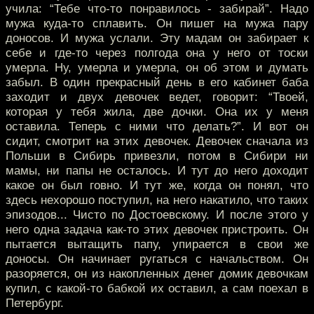
учила: “Тебе что-то понравилось - забирай”. Надо
мужа куда-то сплавить. Он пишет на мужа пару
доносов. И мужа услали. Эту мадам он забирает к
себе и где-то через полгода она у него от тоски
умерла. Ну, умерла и умерла, он об этом и думать
забыл. В один прекрасный день в его кабинет баба
заходит и двух девочек ведет, говорит: “Твоей,
которая у тебя жила, две дочки. Она их у меня
оставила. Теперь с ними что делать?”. И вот он
сидит, смотрит на этих девочек. Девочек сначала из
Польши в Сибирь привезли, потом в Сибири ни
мамы, ни папы не осталось. И тут до него доходит
какое он был говно. И тут же, когда он понял, что
здесь нехорошо поступил, на него накатило, что таких
эпизодов... Чисто по Достоевскому. И после этого у
него одна задача как-то этих девочек пристроить. Он
пытается вытащить папу, упирается в свои же
доносы. Он начинает ругаться с начальством. Он
разоряется, он из накопленных денег домик девочкам
купил, с какой-то бабкой их оставил, а сам поехал в
Петербург.