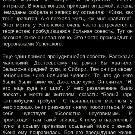
интрижки. В конце концов, приходит он домой, а жена
чемоданы собрала и записочку оставила: “Живи, как
тебе нравится. А я поехала жить, как мне нравится”.
Этот мотив у Успенского очень часто встречается в
творчестве: пробудившаяся больная совесть. Тут он
осознал какое он стал говно. Это часто происходит с
персонажами Успенского.
Еще один пример пробудившейся совести. Рассказик
маленький. Достоевскому на роман бы хватило.
Вельможа средней руки, в Сибири. Там он при своем
небольшом чине большой человек. Те, кто до него
были, были такие же. Даже еще хуже. Он считал: “Я,
это еще куда ни шло”. У него развлечение было
поехать к местным жителям, сказать: “Белый царь
контрибуцию требует”. С начальством местным у
него хорошо, они приезжают к нему поохотиться. И он
себя чувствует абсолютно неуязвимым. И
происходит там такой эпизод. К нему в населенный
пункт в ссылку приезжает ссыльный поляк с женой.
Жена ему понравилась. Вся его предыдущая жизнь