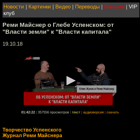
Новости
|
Картинки
|
Видео
|
Переводы
|
Магазин
|
VIP
клуб
Реми Майснер о Глебе Успенском: от
"Власти земли" к "Власти капитала"
19.10.18
01:42:22
|
357556 просмотров
|
текст
|
аудиоверсия
|
скачать
Творчество Успенского
Журнал Реми Майснера