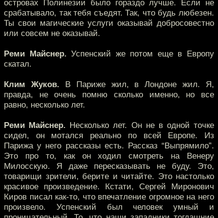
островах Полинезии было гораздо лучше. Если не
срабатывало, так тебя съедят. Так, что будь любезен.
Ты свои магические услуги оказывай добросовестно
или совсем не оказывай.
Реми Майснер.
Успенский же потом еще в Европу
скатал.
Клим Жуков.
В Париже жил, в Лондоне жил. Я,
правда, не очень помню сколько именно, но все
равно, несколько лет.
Реми Майснер.
Несколько лет. Он не в одной точке
сидел, он мотался реально по всей Европе. Из
Парижа у него рассказы есть. Рассказ “Выпрямило”.
Это про то, как он ходил смотреть на Венеру
Милосскую. Я даже пересказывать не буду. Это,
товарищи зрители, берите и читайте. Это настолько
красивое произведение. Кстати, Сергей Миронович
Киров писал как-то, что впечатление огромное на него
произвело. Успенский был человек умный и
проницательный. То, что наши западники тогдашние