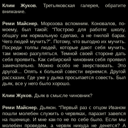
Клим Жуков.
Третьяковская галерея, обратите
внимание.
Реми Майснер.
Морозова вспомним. Коновалов, по-
моему, был такой: “Построю для работяг школу,
общагу им нормальную сделаю, а не гнилой барак.
Чего людей мучить?”. Потому, что выгодно их мучить.
Посреди толпы людей, которые дают себя мучить,
там можно разгуляться. Темной своей стороне дать
себя проявить. Как сибирский чиновник себя проявил
замечательно. Можно особо не зверствовать. Это
другой... Опять к больной совести вернемся. Другой
рассказик. Где уже у дьяка просыпается совесть. Был
дьяк, все у него было хорошо.
Клим Жуков.
Дьяк в смысле чиновник?
Реми Майснер.
Дьякон. “Первый раз с отцом Иваном
пошли молебен служить о червяках, паразит завелся
на пшенице. И мне как-то не по себе было. Если мы
молебен проведем, а червяк никуда не денется? А