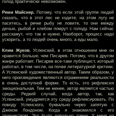
голод практически невозможен.
Реми Майснер.
Потому, что если этой группе людей
сказать, что в этот лес не ходите, на этом лугу не
паситесь, в речке рыбу не ловите, то они между
дичью, рыбой и хлебом помрут с голоду. Нам сейчас
расскажут, что так и нужно. Наоборот, процесс надо
ускорить, а то людей очень много, а еды мало.
Клим Жуков.
Успенский, в этом отношении мне он
нравится больше, чем Писарев. Потому, что в другом
жанре работает. Писарев все-таки публицист, который
работал, в том числе, на почве литературной критики.
А Успенский художественный автор. Таким образом, у
него произведения являются отражением реальности
в очень доступной форме. То есть, это рефлексия
эмоциональная. Тем не менее, автор является частью
среды. Редкий случай, когда автор, так, как
Успенский, умудряется эту среду рефлексировать. По
поводу Успенского, буквально через запятую с
Джеком Лондоном. Когда я знакомился с его
творчеством. Это было довольно давно. У меня на