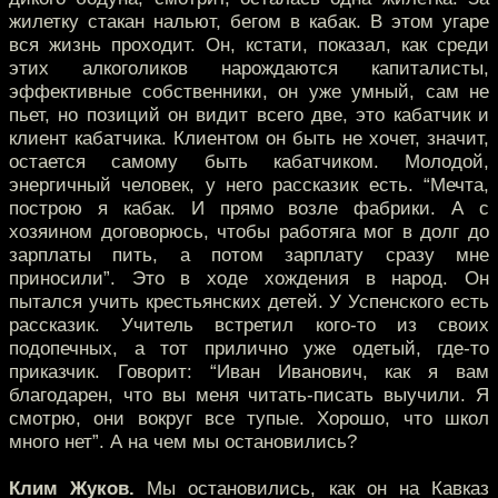
жилетку стакан нальют, бегом в кабак. В этом угаре
вся жизнь проходит. Он, кстати, показал, как среди
этих алкоголиков нарождаются капиталисты,
эффективные собственники, он уже умный, сам не
пьет, но позиций он видит всего две, это кабатчик и
клиент кабатчика. Клиентом он быть не хочет, значит,
остается самому быть кабатчиком. Молодой,
энергичный человек, у него рассказик есть. “Мечта,
построю я кабак. И прямо возле фабрики. А с
хозяином договорюсь, чтобы работяга мог в долг до
зарплаты пить, а потом зарплату сразу мне
приносили”. Это в ходе хождения в народ. Он
пытался учить крестьянских детей. У Успенского есть
рассказик. Учитель встретил кого-то из своих
подопечных, а тот прилично уже одетый, где-то
приказчик. Говорит: “Иван Иванович, как я вам
благодарен, что вы меня читать-писать выучили. Я
смотрю, они вокруг все тупые. Хорошо, что школ
много нет”. А на чем мы остановились?
Клим Жуков.
Мы остановились, как он на Кавказ