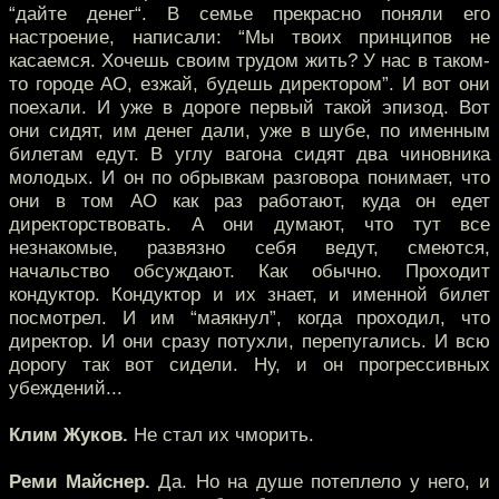
“дайте денег“. В семье прекрасно поняли его
настроение, написали: “Мы твоих принципов не
касаемся. Хочешь своим трудом жить? У нас в таком-
то городе АО, езжай, будешь директором”. И вот они
поехали. И уже в дороге первый такой эпизод. Вот
они сидят, им денег дали, уже в шубе, по именным
билетам едут. В углу вагона сидят два чиновника
молодых. И он по обрывкам разговора понимает, что
они в том АО как раз работают, куда он едет
директорствовать. А они думают, что тут все
незнакомые, развязно себя ведут, смеются,
начальство обсуждают. Как обычно. Проходит
кондуктор. Кондуктор и их знает, и именной билет
посмотрел. И им “маякнул”, когда проходил, что
директор. И они сразу потухли, перепугались. И всю
дорогу так вот сидели. Ну, и он прогрессивных
убеждений...
Клим Жуков.
Не стал их чморить.
Реми Майснер.
Да. Но на душе потеплело у него, и