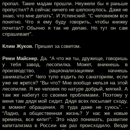
пропал. Такие мадам прошли. Неужели бы я раньше
пропустил? А сейчас ничего не шелохнулось. Даже не
знаю, что мне делать”. И Успенский: “С человеком все
понятно. Что я ему буду говорить, чтобы книжку
почитал? Обычно я так не делаю. Но тут он сам
спрашивает”.
Клим Жуков.
Пришел за советом.
Реми Майснер.
Да. “А что же ты, дружище, говоришь
у тебя завод, лесопилка. Может, вникнешь в
производство, рационализациями начнешь
заниматься?” Чего тупо ездить по санаториям, если
уже не жрется? “Вы что? Мне вообще нельзя на этой
лесопилке. Я же человек по натуре добрый, мягкий. А
там же набегут со своими проблемами. Поэтому у
меня там дядя мой сидит. Дядя всех посылает сходу,
в момент обращения. Я туда даже не суюсь”. -
“Ладно, а общественная жизнь? У нас же новые
времена, все кипит”. Это надо понимать, развитие
капитализма в России как раз происходило. Везде