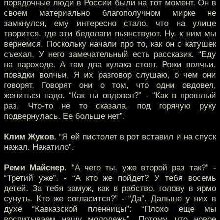
порядочные люди в России были на тот момент. Он в
своем материально благополучном мирке не
замкнулся, ему интересно стало, что на улице
творится, где эти бедолаги пьянствуют. Ну, к ним мы
вернемся. Поскольку начали про то, как он с катушек
съехал. У него замечательный есть рассказик. “Еду
на пароходе. А там два кулака стоят. Рожи волчьи,
повадки волчьи. Я их разговор слушаю, о чем они
говорят. Говорят они о том, что одни овдовел,
жениться надо. “Как ты овдовел?” - “Как в прошлый
раз. Что-то не то сказала, под горячую руку
подвернулась. Ее больше нет”.
Клим Жуков.
“Я ей пистолет в рот вставил и на спуск
нажал. Накатило”.
Реми Майснер.
“А чего ты, уже второй раз так?” -
“Третий уже”. - “А кто же пойдет? У тебя восемь
детей. За тебя замуж, как в рабство, голову в ярмо
сунуть. Кто же согласится?” - “Да”. Дальше у них в
духе “Кавказской пленницы”: “Плохо еще мы
воспитываем нашу молодежь”. Потому, что новое