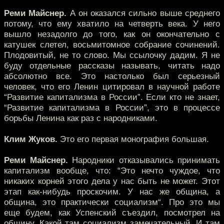
Реми Майснер.
А он оказался сильно выше среднего
потому, что ему хватило на четверть века. У него
вышло незадолго до того, как он окончательно с
катушек слетел, восьмитомное собрание сочинений.
Плодовитый, не то слово. Мы ссылочку дадим. Я не
буду отдельные рассказы называть, читать надо
абсолютно все. Это настолько был серьезный
человек, что его Ленин цитировал в научной работе
“Развитие капитализма в России”. Если кто не знает,
“Развитие капитализма в России”, это в процессе
борьбы Ленина как раз с народниками.
Клим Жуков.
Это его первая монография большая.
Реми Майснер.
Народники отказывались принимать
капитализм вообще, что: “Это нечто чуждое, что
никаких корней этого дела у нас быть не может. Этот
этап как-нибудь проскочим. У нас же община, а
община, это практически социализм“. Про это мы
еще будем, как Успенский съездил, посмотрел на
общину. Какой там социализм замечательный. И там