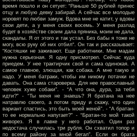
время пошло и он сетует: “Раньше 50 рублей принес
отцу и любую девку забирай. А сейчас все молодые
норовят по любви замуж. Вдова мне не катит, у вдовы
свои дети, а у меня своих восемь. У меня разлад
будет в хозяйстве своим дала пряника, моим не дала,
скандалы. Я от этого и так устал. Без бабы я тоже не
могу, всю руку об них отбил“. Он так и рассказывает:
“Костяшки не заживают. Еще работники. Мне мадам
нужна серьезная. Я одну присмотрел. Сейчас куда
приедем. У нее трактирчик свой и сама одинокая. А
самое главное, злющая, как собака. А мне такую и
надо. У меня батраки, чтобы им никому потачки не
давать. Она сама староверка. Для нее православный
человек хуже собаки”. - “А что она, дура, за тебя
идти?” - “Ты меня не знаешь? Я братана на нее
натравлю своего, а потом приду и скажу, что один
вариант спастись, это быть моей женой”. - “А братан-
то ее нормально напугает?” - “Братан-то мой такой
живорез. Я в лавке у него работал. Один раз
недостача случилась три рубля. Он схватил топор и
по всему району за мной бегал”. Если он брата