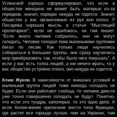
Успенский хорошо сформулировал, что если в
обществе женщина не может быть матерью из-за
порядков, значит, порядки никуда не годятся. Значит
общество у вас организовано из рук вон плохо. У
Писарева хорошая мысль в статье “Мыслящий
пролетариат”, если не ошибаюсь, он там пишет:
“Если много человек собралось, они не могут
голодать. Человек голодал пока маленькими группами
бегал по лесам. Как только люди научились
собираться в большие группы, они сразу научились
мир преобразовать так, чтобы было чего покушать”. А
если у вас есть толпа людей, а им нечего жрать, то у
вас общество устроено плохо, оно никуда не годится.
Клим Жуков.
В зависимости от внешних условий и
маленькая группа людей тоже никогда голодать не
будет. Если они работают сообща, то человек двести
уже точно совершенно голодать не будут. Понятно,
что если это тундра, заполярье, то это одно дело. А
если более-менее приличное место типа Франции,
где растет все гораздо лучше, чем на Украине, там