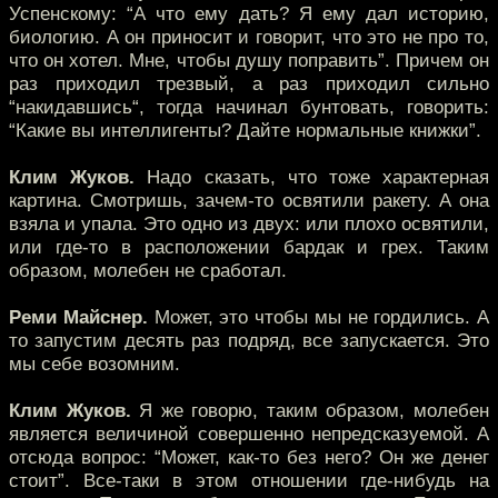
Успенскому: “А что ему дать? Я ему дал историю,
биологию. А он приносит и говорит, что это не про то,
что он хотел. Мне, чтобы душу поправить”. Причем он
раз приходил трезвый, а раз приходил сильно
“накидавшись“, тогда начинал бунтовать, говорить:
“Какие вы интеллигенты? Дайте нормальные книжки”.
Клим Жуков.
Надо сказать, что тоже характерная
картина. Смотришь, зачем-то освятили ракету. А она
взяла и упала. Это одно из двух: или плохо освятили,
или где-то в расположении бардак и грех. Таким
образом, молебен не сработал.
Реми Майснер.
Может, это чтобы мы не гордились. А
то запустим десять раз подряд, все запускается. Это
мы себе возомним.
Клим Жуков.
Я же говорю, таким образом, молебен
является величиной совершенно непредсказуемой. А
отсюда вопрос: “Может, как-то без него? Он же денег
стоит”. Все-таки в этом отношении где-нибудь на