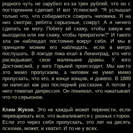
родного чуть не зарубил из-за трех рублей, что он с
посторонним сделает. И вот Успенский: “Я услышал
только что, что собираются сожрать человека. Я на
них смотрю, ребята серьезные, сожрут. А я ничего
сделать не могу. Побегу ей скажу, чтобы замуж не
выходила или им скажу, чтобы прекратили?” И такого
зла он наблюдал постоянно вокруг себя. И мы в
принципе можем его наблюдать, если в метро
послушать. В поезде пока ехал в Ленинград, кто чего
раскидывает, свои маленькие драмы. У кого
Достоевский, у кого Горький происходит. Мы как-то
это мимо пропускаем, а человек не умел мимо
пропускать, что его, в конце концов, и довело. В 1889
он написал как раз последний рассказик. А потом у
него тяжелая депрессия. Он понимал, что накатывает
что-то серьезное.
Клим Жуков.
Это не каждый может перенести, если
переваривать все, что вываливается с разных сторон.
Если это через себя пропускать, это лет на десять
психики, может, и хватит. И то не у всех.