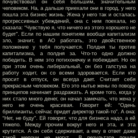
почувствовал он себя большим, значительным
человеком. На, а дальше приехали они в город, у него
пошла эта бизнес жизнь. Жена у него так и осталась
прогрессивных убеждений, она с ним поехала, но
сказала: “Чувствую я, что ничего из этого хорошего не
будет”. Если по нашим понятиям вообще капитализм
зло, значит, в АО работать, это двойственное
положение у тебя получается. Полдня ты против
капитализма, а полдня за. Что-то одно должно
победить. В нем это потихонечку и побеждает. Но он
при этом очень либеральный, он без галстука на
работу ходит, он со всеми здоровается. Если кто
просит в отпуск, он всегда дает. Считает себя
прекрасным человеком. Его это нытье жены по поводу
принципов начинает раздражать. А кроме того, когда у
них стало много денег, он начал замечать, что жена у
него не очень красивая. Говорит ей: “Одень
бриллианты, сейчас придет директор такой-то”. А она:
“Нет, не буду”. Ей говорят, что для бизнеса надо, а ей
тяжело. Между прочим вокруг него и эта, и эта
крутится. А он себя сдерживает, а ему в ответ даже
такой мелочи не могут... В результате пошли