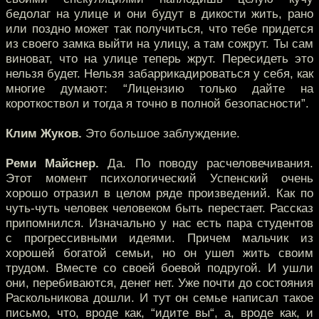
бедолаг на улице и они будут в дикости жить, рано
или поздно может так получиться, что тебе придется
из своего замка выйти на улицу, а там сожрут. Ты сам
виноват, что на улице теперь жрут. Пересидеть это
нельзя будет. Нельзя забаррикадироваться у себя, как
многие думают: “Лицензию только дайте на
короткоствол и тогда я точно в полной безопасности”.
Клим Жуков.
Это большое заблуждение.
Реми Майснер.
Да. По поводу расчеловечивания.
Этот момент психологический Успенский очень
хорошо отразил в целом ряде произведений. Как по
чуть-чуть человек человеком быть перестает. Рассказ
припомнился. Изначально у нас есть пара студентов
с прогрессивными идеями. Причем мальчик из
хорошей богатой семьи, но он ушел жить своим
трудом. Вместе со своей боевой подругой. И ушли
они, перебиваются, денег нет. Уже почти до состояния
Раскольникова дошли. И тут он семье написал такое
письмо, что, вроде как, “идите вы“, а, вроде как, и