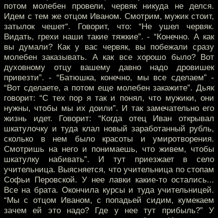
потом молебен провели, червяк никуда не делся.
Идем с тем же отцом Иваном. Смотрим, мужик стоит,
затылок чешет“. Говорит, что: “Не ушел червяк.
Видать, грехи наши такие тяжкие”. - “Конечно. А как
вы думали? Как у вас червяк, вы побежали сразу
молебен заказывать. А как все хорошо было? Вот
духовному отцу вашему давно надо дровишек
привезти”. - “Батюшка, конечно, мы все сделаем” -
“Вот сделаете, а потом еще молебен закажите”. Дьяк
говорит: “С тех пор я так и понял, что мужики, они
нужны, чтобы мы их доили”. И так замечательно его
жизнь идет. Говорит: “Когда отец Иван открывал
шкатулочку и туда клал новый заработанный рубль,
сколько в нем было красоты и умиротворения.
Смотришь на него и понимаешь, что живем, чтобы
шкатулку набивать”. И тут приезжает в село
учительница. Выясняется, что учительница по стопам
Софьи Перовской. У нее лавки какие-то остались...
Все на брата. Окончила курсы и туда учительницей.
“Мы с отцом Иваном, с попадьей сидим, кумекаем
зачем ей это надо? Где у нее тут прибыль?” У