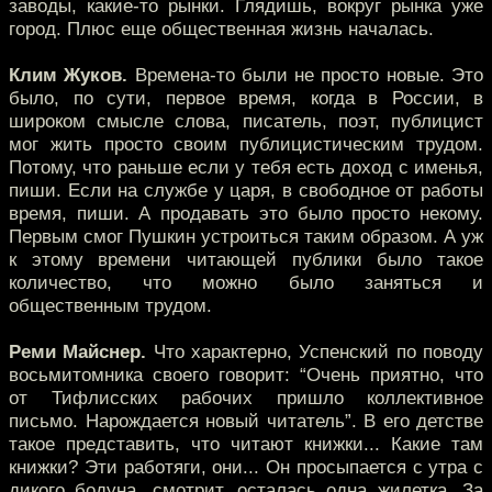
заводы, какие-то рынки. Глядишь, вокруг рынка уже
город. Плюс еще общественная жизнь началась.
Клим Жуков.
Времена-то были не просто новые. Это
было, по сути, первое время, когда в России, в
широком смысле слова, писатель, поэт, публицист
мог жить просто своим публицистическим трудом.
Потому, что раньше если у тебя есть доход с именья,
пиши. Если на службе у царя, в свободное от работы
время, пиши. А продавать это было просто некому.
Первым смог Пушкин устроиться таким образом. А уж
к этому времени читающей публики было такое
количество, что можно было заняться и
общественным трудом.
Реми Майснер.
Что характерно, Успенский по поводу
восьмитомника своего говорит: “Очень приятно, что
от Тифлисских рабочих пришло коллективное
письмо. Нарождается новый читатель”. В его детстве
такое представить, что читают книжки... Какие там
книжки? Эти работяги, они... Он просыпается с утра с
дикого бодуна, смотрит, осталась одна жилетка. За