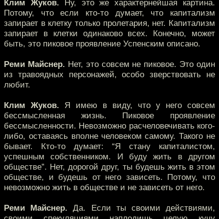
Клим Жуков.
Ну, это же характернейшая картина.
Потому, что если кто-то думает, что капитализм
запирает в клетку только пролетария, нет. Капитализм
запирает в клетки одинаково всех. Конечно, может
быть, это пиковое проявление Успенским описано.
Реми Майснер.
Нет, это совсем не пиковое. Это один
из травоядных персонажей, особо зверствовать не
любит.
Клим Жуков.
Я имею в виду, что у него совсем
бессмысленная жизнь. Пиковое проявление
бессмысленности. Невозможно расчеловечивать кого-
либо, оставаясь вполне человеком самому. Такого не
бывает. Кто-то думает: “Я стану капиталистом,
успешным собственником. И буду жить в другом
обществе”. Нет, дорогой друг, ты будешь жить в этом
обществе, и будешь от него зависеть. Потому, что
невозможно жить в обществе и не зависеть от него.
Реми Майснер.
Да. Если ты своими действиями,
своими спекуляциями наплодишь целую кучу