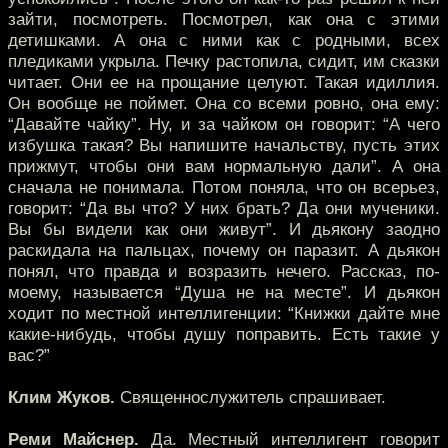
зайти, посмотреть. Посмотрел, как она с этими
детишками. А она с ними как с родными, всех
пледиками укрыла. Печку растопила, сидит, им сказки
читает. Они ее на прощание целуют. Такая идиллия.
Он вообще не поймет. Она со всеми ровно, она ему:
“Давайте чайку”. Ну, и за чайком он говорит: “А чего
избушка такая? Вы напишите начальству, пусть этих
прижмут, чтобы они вам нормальную дали”. А она
сначала не понимала. Потом поняла, что он всерьез,
говорит: “Да вы что? У них брать? Да они мученики.
Вы бы видели как они живут”. И дьякону заодно
раскидала на пальцах, почему он паразит. А дьякон
понял, что правда и возразить нечего. Рассказ, по-
моему, называется “Душа не на месте”. И дьякон
ходит по местной интеллигенции: “Книжки дайте мне
какие-нибудь, чтобы душу поправить. Есть такие у
вас?”
Клим Жуков.
Священнослужитель спрашивает.
Реми Майснер.
Да. Местный интеллигент говорит