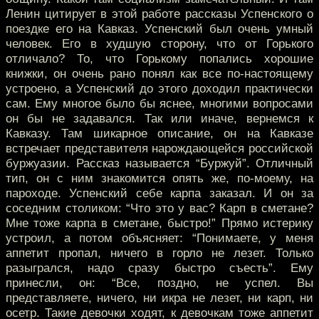
Ленин цитирует в этой работе рассказы Успенского о
поездке его на Кавказ. Успенский был очень умный
человек. Его в худшую сторону, что от Горького
отличало? То, что Горькому попались хорошие
книжки, он очень рано понял как все по-настоящему
устроено, а Успенский до этого доходил практически
сам. Ему многое было бы яснее, многими вопросами
он бы не задавался. Так или иначе, вернемся к
Кавказу. Там шикарное описание, он на Кавказе
встречает представителя нарождающейся российской
буржуазии. Рассказ называется “Буржуй”. Отличный
тип, он с ним знакомится опять же, по-моему, на
пароходе. Успенский себе карпа заказал. И он за
соседним столиком: “Что это у вас? Карп в сметане?
Мне тоже карпа в сметане, быстро!” Прямо истерику
устроил, а потом объясняет: “Понимаете, у меня
аппетит пропал, ничего в горло не лезет. Только
разыгрался, надо сразу быстро съесть”. Ему
принесли, он: “Все, поздно, не успел. Вы
представляете, ничего, ни икра не лезет, ни карп, ни
осетр. Такие девочки ходят, к девочкам тоже аппетит