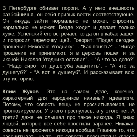
В Петербурге обивает пороги. А у него внешность
разбойничья, он себя привык вести соответствующе.
Он никуда зайти нормально не может, спросить
нормально не может. Везде ходит и делает только
хуже. Успенский его встречает, когда он в кабак зашел
и попросил тарелочку щей. Говорит: “Подал сегодня
прошение Николаю Угоднику”. - “Как понять?” - “Нигде
прошение не принимают, я в церковь пошел и за
иконой Николая Угодника оставил”. - “А что за дело?”
- “Надо сирот от душегуба защитить”. - “А что за
душегуб?” - “А вот я душегуб”. И рассказывает всю
эту историю.
Клим Жуков.
Это на самом деле, конечно,
характерный для народников наивный идеализм.
Потому, что совесть вещь не просчитываемая, не
прогнозируемая. У этого проснулась, а у этого нет. А
третий даже не слышал про такое никогда. Я знаю
людей, которые все себе простили заранее. Никакая
совесть не проснется никогда вообще. Главное то, что
рассчитывать на то, что совесть проснется у класса