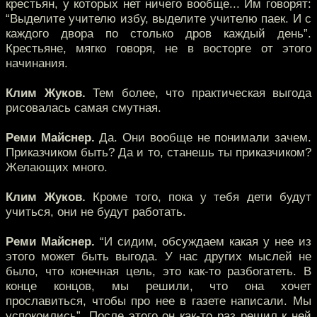
крестьян, у которых нет ничего вообще... Им говорят:
“Выделите учителю избу, выделите учителю паек. И с
каждого двора по столько дров каждый день”.
Крестьяне, мягко говоря, не в восторге от этого
начинания.
Клим Жуков.
Тем более, что практическая выгода
рисовалась самая смутная.
Реми Майснер.
Да. Они вообще не понимали зачем.
Приказчиком быть? Да и то, станешь ты приказчиком?
Желающих много.
Клим Жуков.
Кроме того, пока у тебя дети будут
учиться, они не будут работать.
Реми Майснер.
“И сидим, обсуждаем какая у нее из
этого может быть выгода. У нас других мыслей не
было, что конечная цель, это как-то разбогатеть. В
конце концов, мы решили, что она хочет
прославиться, чтобы про нее в газете написали. Мы
успокоились”. После этого он как-то раз решил к ней