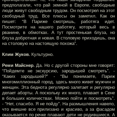
предполагали, что рай земной в Европе, свободные
люди живут свободным трудом. Он посмотрел на этот
свободный труд. Все плюсы он заметил. Как он
пишет: “В Париже смотришь, работяга идет.
Посмотрите на нашего работягу, который весь в
рванине, в обмотках. А тут простенькая блуза, но
блуза добротная и новая. В столовую приходишь, она
на столовую на настоящую похожа”.
Клим Жуков.
Культурно.
Реми Майснер.
Да. Но с другой стороны мне говорят:
“Пойдемте не экскурсию, зародышей смотреть”. -
“Каких зародышей?” - “Вы понимаете, Париж
многомиллионный город, здесь много живет мужчин и
женщин. Эта беднота регулярно залетает и регулярно
делает аборты. А поскольку их много, плавает в Сене
в больших количествах. Можно пойти и посмотреть”.
- “Нет, спасибо. Я не пойду”. На размышления навело,
что внешне все прилизано и красиво, а за фасадом
оказывается по речке плавают дети не родившиеся. А