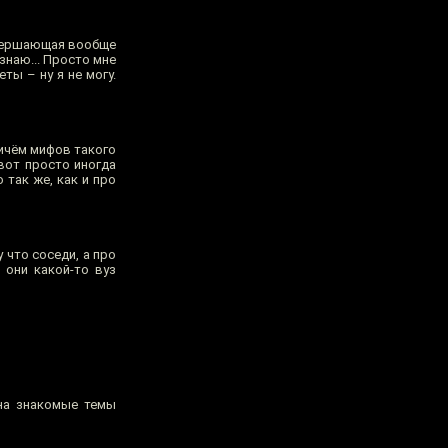
завершающая вообще
знаю... Просто мне
ты – ну я не могу.
ричём мифов такого
вот просто иногда
так же, как и про
 что соседи, а про
 они какой-то вуз
 на знакомые темы