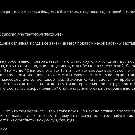
 герцога, или кто он там был, этого Бэкингема в подворотне, который, как 
 сапогах. Местами-то неплохо, нет?
адумка отличная, когда всё заканчивается показом некой картины застыв
ину, собственно, превращается – это очень круто, но когда эти вот по
на, во что они нарядили солдатиков, а особенно кавалеристов?! Я пр
 Это же не 10-ый век, это же 17-ый, там же вообще всё известно, по
 штамп, вам всё сделают. Это стоит сейчас просто... уже тогда стои
тмассовое, железное, какое там... Закрасьте, как надо, в чём пробле
язные, неаккуратные – понятно: там финал сражения при Рокруа, там 
 это всё такое омерзительное? Оно неправильно сидит, неправильно в
... Вот что там хорошее – там атака пехоты в начале отлично просто с
ьно показана атака пехоты, потому что всегда вон какое-нибудь там
я, как регбисты: йохууу, бум, бум, бум!
ски.