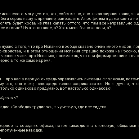
ие испанского могущества, вот, собственно, оно такая жирная точка, 
бы и серию нашу, в принципе, завершить. А про фильм я даже как-то не 
 опять будет кровь из глаз капать оттого, что там все неправильно оде
се в говне? Ну что ж такое, а? Хоть меня бы пожалели, а?
 нужно с того, что про Испанию вообще сказано очень много мифов, п
р-свойства, и в этом отношении Испания страшно похожа на Россию, 
 чёрные мифы про Испанию, понимаешь, что они формировались точно 
мерно в то же самое время.
ми – про нас в первую очередь упражнялись литовцы с поляками, потому
му что, опять же, непосредственно соприкасаются. Но я думаю, что
астолько одинаково придумано, вот настолько одинаково!
зобретать?
адио «Свобода» трудилось, я чувствую, где все сидели...
аверное, в соседних офисах, потом выходили в столовую, общались
еполученные наводки.