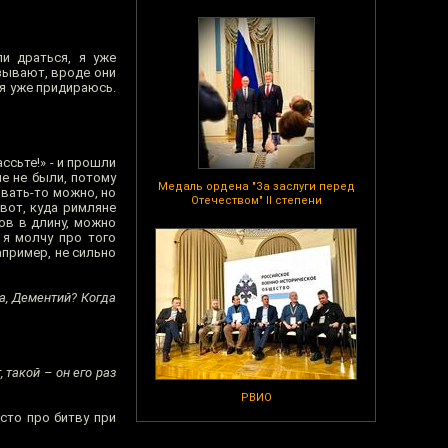
и драться, я уже
зывают, вроде они
 я уже придираюсь.
ссьте!» - и прошли
не не были, потому
Медаль ордена "За заслуги перед
овать-то можно, но
Отечеством" II степени
 вот, куда римляне
ов в длину, можно
 я молчу про того
апример, не сильно
а, Дементий? Когда
, такой – он его раз
РВИО
осто про битву при