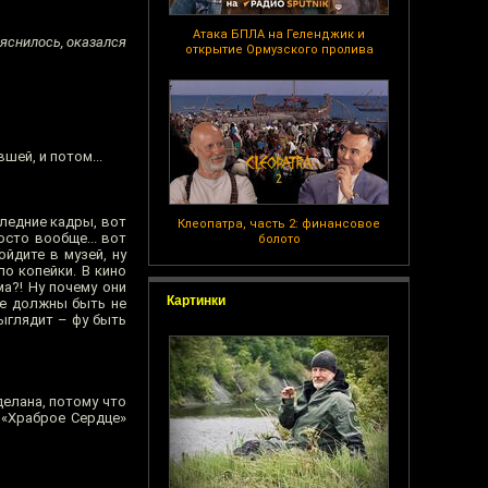
Атака БПЛА на Геленджик и
выяснилось, оказался
открытие Ормузского пролива
шей, и потом...
следние кадры, вот
Клеопатра, часть 2: финансовое
осто вообще... вот
болото
йдите в музей, ну
ло копейки. В кино
ма?! Ну почему они
Картинки
все должны быть не
ыглядит – фу быть
делана, потому что
 «Храброе Сердце»