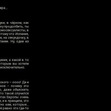
ра...
ки, в чёрном, как
ку продолбить, ты
гомосексуалисты, в
отому что Испания,
, на секундочку, в
ании. Ну, одни из
ения, а какой в то
которым вы хотели
о исключительно.
ского – оооо! Да и
тное – почему это
о, даже объяснять
-то такой случился
артах Европы очень
 и в принципе, это
о кем, которые...
сё равно это где-то