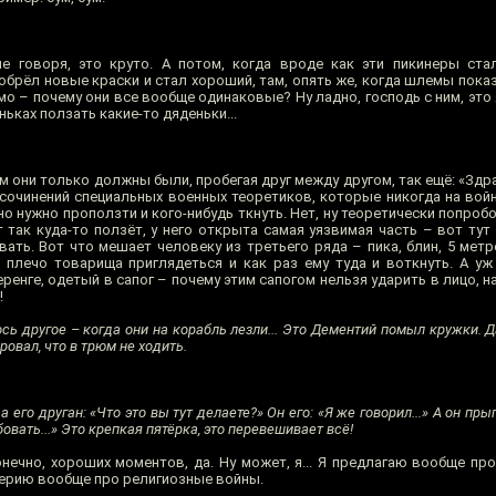
 говоря, это круто. А потом, когда вроде как эти пикинеры стал
обрёл новые краски и стал хороший, там, опять же, когда шлемы пока
тимо – почему они все вообще одинаковые? Ну ладно, господь с ним, это
ньках ползать какие-то дяденьки...
м они только должны были, пробегая друг между другом, так ещё: «Здра
х сочинений специальных военных теоретиков, которые никогда на вой
ьно нужно проползти и кого-нибудь ткнуть. Нет, ну теоретически попроб
 так куда-то ползёт, у него открыта самая уязвимая часть – вот тут
ать. Вот что мешает человеку из третьего ряда – пика, блин, 5 метр
з плечо товарища приглядеться и как раз ему туда и воткнуть. А уж
ренге, одетый в сапог – почему этим сапогом нельзя ударить в лицо, н
!
ь другое – когда они на корабль лезли... Это Дементий помыл кружки. Д
ровал, что в трюм не ходить.
 его друган: «Что это вы тут делаете?» Он его: «Я же говорил...» А он прыг
вать...» Это крепкая пятёрка, это перевешивает всё!
нечно, хороших моментов, да. Ну может, я... Я предлагаю вообще пр
серию вообще про религиозные войны.