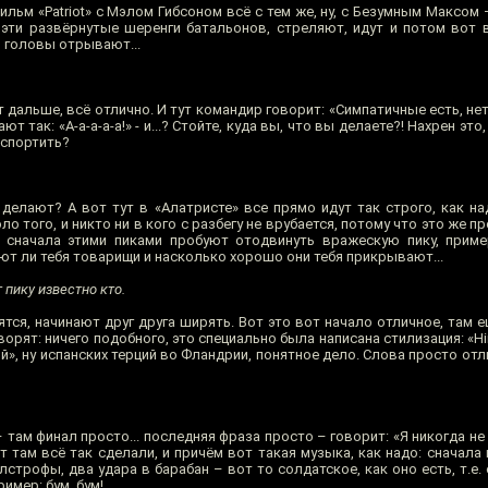
ильм «Patriot» c Мэлом Гибсоном всё с тем же, ну, с Безумным Максом 
е эти развёрнутые шеренги батальонов, стреляют, идут и потом вот
м головы отрывают...
т дальше, всё отлично. И тут командир говорит: «Симпатичные есть, не
т так: «А-а-а-а-а!» - и...? Стойте, куда вы, что вы делаете?! Нахрен это
испортить?
делают? А вот тут в «Алатристе» все прямо идут так строго, как на
о того, и никто ни в кого с разбегу не врубается, потому что это же пр
, сначала этими пиками пробуют отодвинуть вражескую пику, приме
ют ли тебя товарищи и насколько хорошо они тебя прикрывают...
т пику известно кто.
ятся, начинают друг друга ширять. Вот это вот начало отличное, там 
ворят: ничего подобного, это специально была написана стилизация: «Hi
ий», ну испанских терций во Фландрии, понятное дело. Слова просто от
там финал просто... последняя фраза просто – говорит: «Я никогда не 
от там всё так сделали, и причём вот такая музыка, как надо: сначал
лстрофы, два удара в барабан – вот то солдатское, как оно есть, т.е. 
имер: бум, бум!