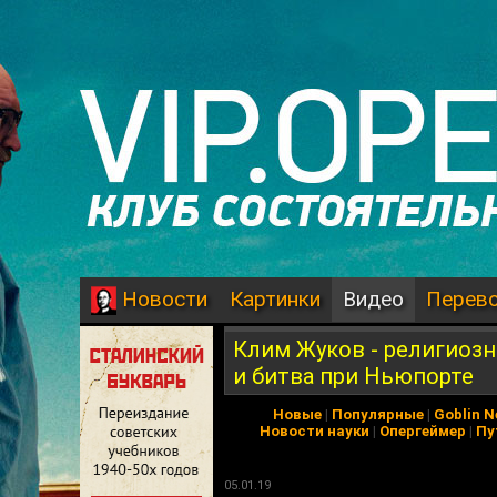
Картинки
Видео
Перев
Новости
Клим Жуков - религиозн
и битва при Ньюпорте
Новые
|
Популярные
|
Goblin 
Новости науки
|
Опергеймер
|
Пу
05.01.19