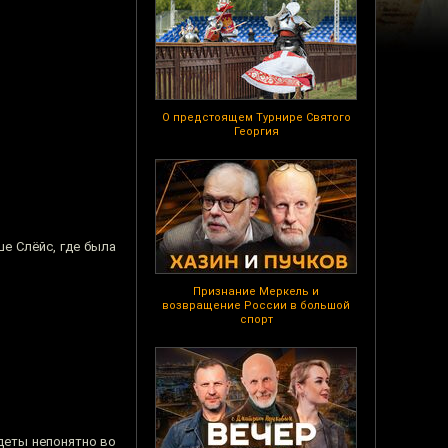
О предстоящем Турнире Святого
Георгия
е Слёйс, где была
Признание Меркель и
возвращение России в большой
спорт
одеты непонятно во