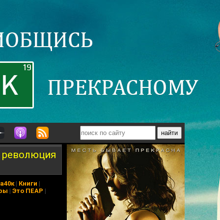
я революция
а40к
|
Книги
|
ры
|
Это ПЕАР
|