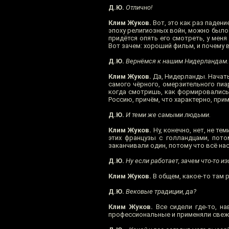
Д.Ю.
Отлично!
Клим Жуков.
Вот, это как раз паден
эпоху религиозных войн, можно было 
придётся опять его смотреть, у меня
Вот зачем: хороший фильм, и почему в
Д.Ю.
Вернёмся к нашим Нидерландам.
Клим Жуков.
Да, Нидерланды. Начать
самого чёрного, омерзительного пиа
когда смотришь, как формировались
Россию, причём, что характерно, при
Д.Ю.
И теми же самыми людьми.
Клим Жуков.
Ну, конечно, нет, не те
этих французы с голландцами, пото
заканчивали один, потому что всё н
Д.Ю.
Ну если работает, зачем что-то и
Клим Жуков.
В общем, какое-то там р
Д.Ю.
Вековые традиции, да?
Клим Жуков.
Все сидели где-то, н
профессиональные и применяли свеж