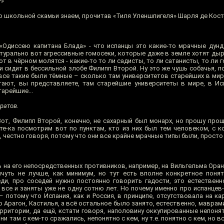
?»
о школьной скамьи знаем, прочитав «Тиля Уленшпигеля» Шарля де Косте
Одиссею капитана Блада» - что испанцы это какие-то мрачные дунду
атурально вот агрессивные гомосеки, которые даже в земле хотят дыр
т в чёрном молятся - какие-то то ли садисты, то ли сатанисты, то ли 
ми сидит в бессильной злобе Филипп Второй. Ну это же чушь собачья, п
 все такие были тёмные – сколько там университетов старейших в мире
тают, вы представляете, там старейшие университеты в мире, в Исп
тарейшие...
ратов.
от, Филипп Второй, конечно, не сахарный был монарх, но прошу прощ
е-ка посмотрим вот по пунктам, кто из них был тем человеком, с 
, честно говоря, потому что они все крайне мрачные типы были, прост
 на его непосредственных противников, например, на Вильгельма Оран
ичуть не лучше, как минимум, но тут есть вполне конкретное поня
еди, про соседей нужно постоянно говорить гадости, это естественн
 все и заняты уже не одну сотню лет. Но почему именно про испанцев
– потому что Испания, как и Россия, в принципе, отсутствовала на к
 Арагон, Кастилья, а всё остальное было занято, естественно, маврами,
итории, да ещё, кстати говоря, наполовину оккупированные непонятн
и там с кем-то сражались, непонятно с кем, ну т.е. понятно с кем, но в