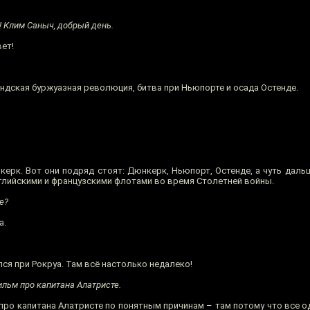
! Клим Саныч, добрый день.
ет!
ндская буржуазная революция, битва при Ньюпорте и осада Остенде.
ерк. Вот они подряд стоят: Дюнкерк, Ньюпорт, Остенде, а чуть дальш
глийскими и французскими флотами во время Столетней войны.
е?
а.
ся при Рокруа. Там всё настолько недалеко!
ильм про капитана Алатристе.
про капитана Алатристе по понятным причинам – там потому что все 