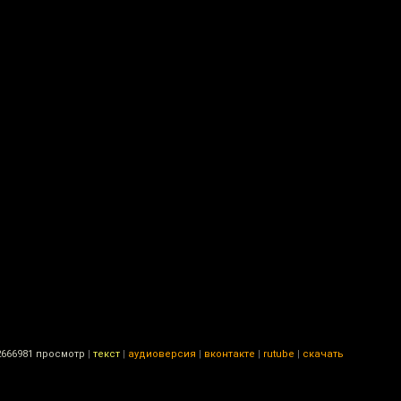
666981 просмотр
|
текст
|
аудиоверсия
|
вконтакте
|
rutube
|
скачать