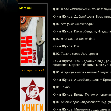
Магазин
Д.Ю.
Я вас категорически приветствую
Клим Жуков.
Добрый день. Всем прив
Д.Ю.
Что у нас на очереди?
Клим Жуков.
Как и обещали, Нидерла
Д.Ю.
Я ни там, ни там не был.
Клим Жуков.
И я.
Д.Ю.
Только город Амстердам.
Клим Жуков.
Там недалеко ещё Дюнк
известная морская баталия между ан
Империя ножей
Д.Ю.
А где сражался капитан Алатрист
Клим Жуков.
А вообще рядом – Бред
Д.Ю.
Точно!
Клим Жуков.
Бреда. Потом он сражал
Д.Ю.
Многие просили разобрать худ. ф
Клим Жуков.
Мне просто худ. фильм 