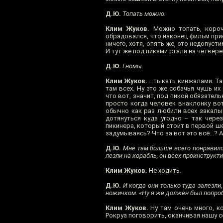
Д.Ю.
Топать можно.
Клим Жуков.
Можно топать, короче
обрадовался, что наконец фильм при
ничего, хотя, опять же, это недопус
И тут же под пиками стали на четвере
Д.Ю.
Гномы.
Клим Жуков.
...тыкать кинжалами. Та
там всех. Ну это же собачья чушь и
что вот, значит, под пикой обязател
просто когда человек внаклонку вот
обычно как раз любили всех закалыв
дотянуться куда угодно – так чере
пикинера, который стоит в первой ше
задумываясь? Что за вот это всё...? А
Д.Ю.
Мне там больше всего понравилос
лезли на корабль, он всех проинструкти
Клим Жуков.
Не ходить.
Д.Ю.
И когда они только туда залезли, а
ножичком. «Ну я же должен был попробо
Клим Жуков.
Ну там очень много, ко
Рокруа поговорить, оканчивая нашу 