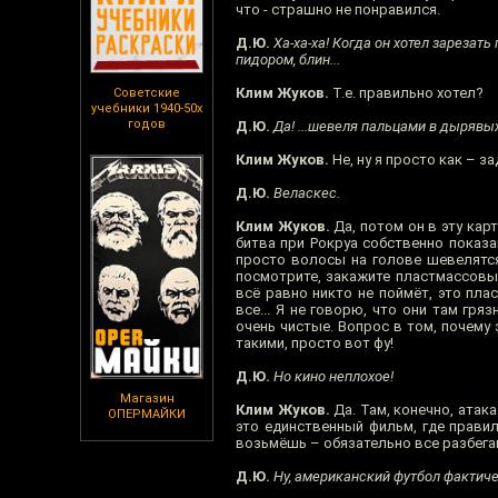
что - страшно не понравился.
Д.Ю.
Ха-ха-ха! Когда он хотел зарезать
пидором, блин...
Клим Жуков.
Т.е. правильно хотел?
Советские
учебники 1940-50х
годов
Д.Ю.
Да! ...шевеля пальцами в дырявых
Клим Жуков.
Не, ну я просто как – з
Д.Ю.
Веласкес.
Клим Жуков.
Да, потом он в эту карт
битва при Рокруа собственно показа
просто волосы на голове шевелятся.
посмотрите, закажите пластмассовый
всё равно никто не поймёт, это плас
все... Я не говорю, что они там гр
очень чистые. Вопрос в том, почему
такими, просто вот фу!
Д.Ю.
Но кино неплохое!
Магазин
Клим Жуков.
Да. Там, конечно, атака
ОПЕРМАЙКИ
это единственный фильм, где правил
возьмёшь – обязательно все разбегаютс
Д.Ю.
Ну, американский футбол фактиче