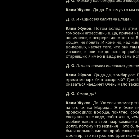
Д.Ю.
«Какой у вас сегодня мега-высер
Клим Жуков.
Да-да. Потому что мы с
Д.Ю.
И «Одиссею капитана Блада».
Клим Жуков.
Потом вслед за этим «
гомосеки агрессивные. Да, причём н
понимаешь, и непрерывно молятся. Во
общем, не понять. И конечно, над ни
во-первых, насчёт того, что они там
Испании, и они же до сих пор рабо
старейших, я имею в виду, не самые с
Д.Ю.
Готовят свежих испанских дегене
Клим Жуков.
Да-да-да, зомбируют. В
время монарх был сахарный? Давайт
оказаться наедине? Очень мало таких
Д.Ю.
Упыри, да?
Клим Жуков.
Да. Уж если посмотреть
на его сынка Морица... Эти были н
происходило: вообще, понятно, сос
специально не надо, собственно, чем
особый накал в этой пиар-кампании 
долго, потому что Испания – это было
были нормальные раздробленные терр
фронтир, это натурально фронтир – он