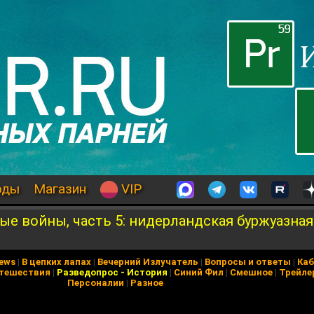
оды
Магазин
VIP
ые войны, часть 5: нидерландская буржуазна
News
|
В цепких лапах
|
Вечерний Излучатель
|
Вопросы и ответы
|
Каб
тешествия
|
Разведопрос
-
История
|
Синий Фил
|
Смешное
|
Трейле
Персоналии
|
Разное