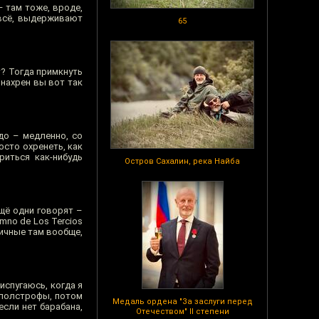
– там тоже, вроде,
 всё, выдерживают
65
т? Тогда примкнуть
, нахрен вы вот так
до – медленно, со
осто охренеть, как
риться как-нибудь
Остров Сахалин, река Найба
ещё одни говорят –
mno de Los Tercios
личные там вообще,
испугаюсь, когда я
а полстрофы, потом
Медаль ордена "За заслуги перед
если нет барабана,
Отечеством" II степени