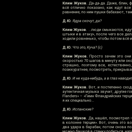
Клим Жуков.
Да-да-да. Даже, блин, ф
всё отлично показано, как идут вс
равнение, по ним пушки бабахают, та
Д.Ю.
Ядра скочут, да?
Клим Жуков.
...люди смыкаются, иду
штыки и в атаку», после чего все делаю
ходили ровненько, чтобы потом всё 
Д.Ю.
Что это, Куча? (с)
Клим Жуков.
Просто зачем это они 
скоростью 70 шагов в минуту или окол
страшно, поэтому все, естественно
поаккуратнее, посмотреть, прикрыва
Д.Ю.
И не куда-нибудь, а в глаз наводи
Клим Жуков.
Вот, и постепенно сход
аутентичная музыка звучит, другие го
Flanders» – «Гимн Фландрийских терц
я их специально...
Д.Ю.
Испанские?
Клим Жуков.
Да, нашёл, посмотрел – 
в колонне терции». Вот, очень это в
два удара в барабан, потом снова по
можно башкой в стенку побиться, напр