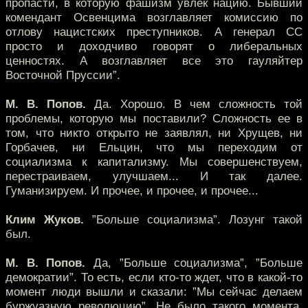
пропасти, в которую фашизм увлек нацию. Бывший
комендант Освенцима возглавляет комиссию по
отлову нацистских преступников. А генерал СС
просто и доходчиво говорят о либеральных
ценностях. А возглавляет все это гауляйтер
Восточной Пруссии”.
М. В. Попов.
Да. Хорошо. В чем сложность той
проблемы, которую мы поставили? Сложность ее в
том, что никто открыто не заявлял, ни Хрущев, ни
Горбачев, ни Ельцин, что мы переходим от
социализма к капитализму. Мы совершенствуем,
перестраиваем, улучшаем... И так далее.
Гуманизируем. И прочее, и прочее, и прочее...
Клим Жуков.
”Больше социализма”. Лозунг такой
был.
М. В. Попов.
Да, ”Больше социализма”, ”Больше
демократии”. То есть, если кто-то ждет, что в какой-то
момент люди вышли и сказали: ”Мы сейчас делаем
буржуазную революцию”. Не было такого момента.