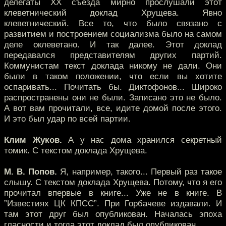
делегаты XX съезда мирно прослушали этот
клеветнический доклад Хрущева. Явно
клеветнический. Все то, что было связано с
развитием и построением социализма было на самом
деле оклеветано. И так далее. Этот доклад
передавался представителям других партий.
Коммунистам текст доклада никому не дали. Они
были в таком положении, что если вы хотите
оспаривать... Почитать бы. Диктофонов... Широко
распространены они не были. Записано это не было.
А вот вам прочитали, все, идите домой после этого.
И это был удар по всей партии.
Клим Жуков.
А у нас дома хранился секретный
томик. С текстом доклада Хрущева.
М. В. Попов.
Я, например, такого... Первый раз такое
слышу. С текстом доклада Хрущева. Потому, что я его
прочитал впервые в книге... Уже не в книге. В
”Известиях ЦК КПСС”. При Горбачеве издавали. И
там этот друг был опубликован. Началась эпоха
гласности и тогда этот доклад был опубликован.