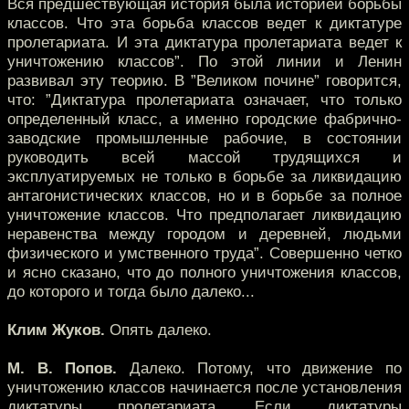
Вся предшествующая история была историей борьбы
классов. Что эта борьба классов ведет к диктатуре
пролетариата. И эта диктатура пролетариата ведет к
уничтожению классов”. По этой линии и Ленин
развивал эту теорию. В ”Великом почине” говорится,
что: ”Диктатура пролетариата означает, что только
определенный класс, а именно городские фабрично-
заводские промышленные рабочие, в состоянии
руководить всей массой трудящихся и
эксплуатируемых не только в борьбе за ликвидацию
антагонистических классов, но и в борьбе за полное
уничтожение классов. Что предполагает ликвидацию
неравенства между городом и деревней, людьми
физического и умственного труда”. Совершенно четко
и ясно сказано, что до полного уничтожения классов,
до которого и тогда было далеко...
Клим Жуков.
Опять далеко.
М. В. Попов.
Далеко. Потому, что движение по
уничтожению классов начинается после установления
диктатуры пролетариата. Если диктатуры