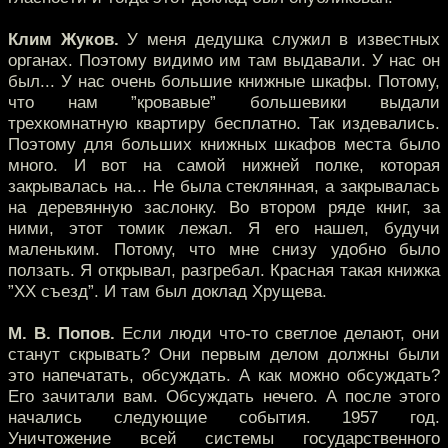
Клим Жуков.
У меня дедушка служил в известных
органах. Поэтому видимо им там выдавали. У нас он
был... У нас очень большие книжные шкафы. Потому,
что нам ”кровавые” большевики выдали
трехкомнатную квартиру бесплатно. Так издевались.
Поэтому для больших книжных шкафов места было
много. И вот на самой нижней полке, которая
закрывалась на... Не была стеклянная, а закрывалась
на деревянную заслонку. Во втором ряде книг, за
ними, этот томик лежал. Я его нашел, будучи
маленьким. Потому, что мне снизу удобно было
ползать. Я открывал, разгребал. Красная такая книжка
”XX съезд”. И там был доклад Хрущева.
М. В. Попов.
Если люди что-то светлое делают, они
станут скрывать? Они первым делом должны были
это напечатать, обсуждать. А как можно обсуждать?
Его зачитали вам. Обсуждать нечего. А после этого
начались следующие события. 1957 год.
Уничтожение всей системы государственного