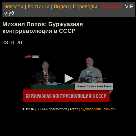
Новости
|
Картинки
|
Видео
|
Переводы
|
Магазин
|
VIP
клуб
Михаил Попов: Буржуазная
контрреволюция в СССР
08.01.20
01:19:16
|
336666 просмотров
|
текст
|
аудиоверсия
|
скачать