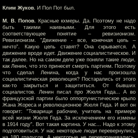
Клим Жуков.
И Пол Пот был.
М. В. Попов.
Красные кхмеры. Да. Поэтому не надо
быть такими наивными. Для этого есть
соответствующее понятие – ревизионизм.
Ревизионизм. ”Движение - все, конечная цель –
ничто”. Какую цель ставят? Она скрывается. А
движение вроде идет. Движение социалистическое. И
так далее. Но на самом деле уже поняли такие люди,
как Ленин, что это принесет смерть партиям. Поэтому
что сделал Ленина, когда у нас произошла
социалистическая революция? Постарались от этого
как-то закрыться и защититься. От бывших
социалистов. Ленин писал про Жюля Геда... А во
французской партии было оппортунистическое крыло
Жана Жореса и революционное Жюля Геда. И вот он
говорит: ”Товарищи рабочие, учитель на примере
всей жизни Жюля Геда. За исключением его измены
в 1914 году”. Вот такая картина. У нас... Надо к этому
подготовиться. У нас некоторые люди перевернулись
на 180 градусов. А некоторые не переворачивались.