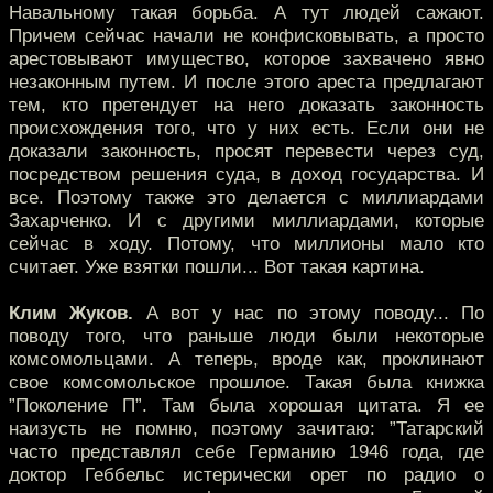
Навальному такая борьба. А тут людей сажают.
Причем сейчас начали не конфисковывать, а просто
арестовывают имущество, которое захвачено явно
незаконным путем. И после этого ареста предлагают
тем, кто претендует на него доказать законность
происхождения того, что у них есть. Если они не
доказали законность, просят перевести через суд,
посредством решения суда, в доход государства. И
все. Поэтому также это делается с миллиардами
Захарченко. И с другими миллиардами, которые
сейчас в ходу. Потому, что миллионы мало кто
считает. Уже взятки пошли... Вот такая картина.
Клим Жуков.
А вот у нас по этому поводу... По
поводу того, что раньше люди были некоторые
комсомольцами. А теперь, вроде как, проклинают
свое комсомольское прошлое. Такая была книжка
”Поколение П”. Там была хорошая цитата. Я ее
наизусть не помню, поэтому зачитаю: ”Татарский
часто представлял себе Германию 1946 года, где
доктор Геббельс истерически орет по радио о