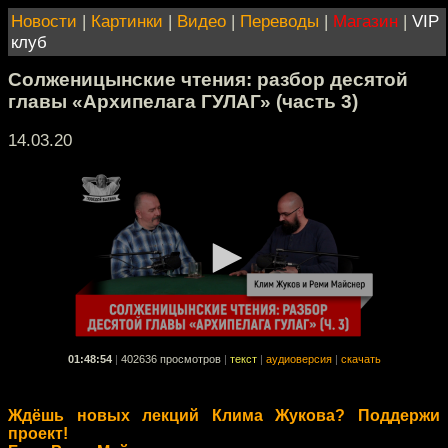
Новости
|
Картинки
|
Видео
|
Переводы
|
Магазин
|
VIP
клуб
Солженицынские чтения: разбор десятой
главы «Архипелага ГУЛАГ» (часть 3)
14.03.20
01:48:54
|
402636 просмотров
|
текст
|
аудиоверсия
|
скачать
Ждёшь новых лекций Клима Жукова? Поддержи
проект!