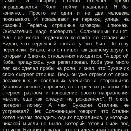
сами?” И товарищ Сталин отвечает, прямо
оправдывается: ”Коля, пойми правильно. Я бы
конечно... Просто не один и не два человека
показывают. И показывают не переход улицы на
красный. Теракты, страшные заговоры, шпионаж.
Обязательно надо проверить”. Солженицын пишет:
”Он еще искал сердечного контакта со Сталиным!”
Видно, что сердечный контакт у них был. По тону
переписки. Видно, что он пишет как давнему другу, с
которым в близких отношениях находится. ”А дорогой
Коба, прищурясь, уже репетировал. Коба уже много
лет, как сделал пробы на роли, и знал, что Бухарчик
свою сыграет отлично. Ведь он уже отрекся от своих
посаженных и сосланных учеников и сторонников
(малочисленных, впрочем), он стерпел их разгром. Он
стерпел разгром и поношение своего направления
мысли, еще как следует не рожденного”. Я опять
потерял логику. А чем Бухарин Сталина не
устраивал? Нет, Солженицын говорит, что Сталин
хотел кругом посадить одних подхалимов, у которых
никакой мысли не было. Который готовы были под
козырек. Бухарин показал, что он идеальный кандидат