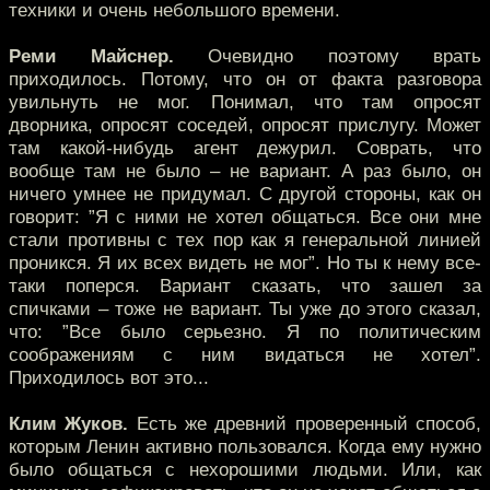
техники и очень небольшого времени.
Реми Майснер.
Очевидно поэтому врать
приходилось. Потому, что он от факта разговора
увильнуть не мог. Понимал, что там опросят
дворника, опросят соседей, опросят прислугу. Может
там какой-нибудь агент дежурил. Соврать, что
вообще там не было – не вариант. А раз было, он
ничего умнее не придумал. С другой стороны, как он
говорит: ”Я с ними не хотел общаться. Все они мне
стали противны с тех пор как я генеральной линией
проникся. Я их всех видеть не мог”. Но ты к нему все-
таки поперся. Вариант сказать, что зашел за
спичками – тоже не вариант. Ты уже до этого сказал,
что: ”Все было серьезно. Я по политическим
соображениям с ним видаться не хотел”.
Приходилось вот это...
Клим Жуков.
Есть же древний проверенный способ,
которым Ленин активно пользовался. Когда ему нужно
было общаться с нехорошими людьми. Или, как