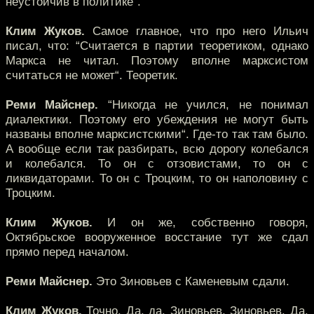
неустойчив в политике“.
Клим Жуков.
Самое главное, что про него Ильич
писал, что: “Считается в партии теоретиком, однако
Маркса не читал. Поэтому вполне марксистом
считаться не может“. Теоретик.
Реми Майснер.
“Никогда не учился, не понимал
диалектики. Поэтому его убеждения не могут быть
названы вполне марксистскими“. Где-то так там было.
А вообще если так разбирать, всю дорогу колебался
и колебался. То он с отзовистами, то он с
ликвидаторами. То он с Троцким, то он наполовину с
Троцким.
Клим Жуков.
И он же, собственно говоря,
Октябрьское вооруженное восстание тут же сдал
прямо перед началом.
Реми Майснер.
Это Зиновьев с Каменевым сдали.
Клим Жуков.
Точно. Да, да. Зиновьев, Зиновьев. Да.