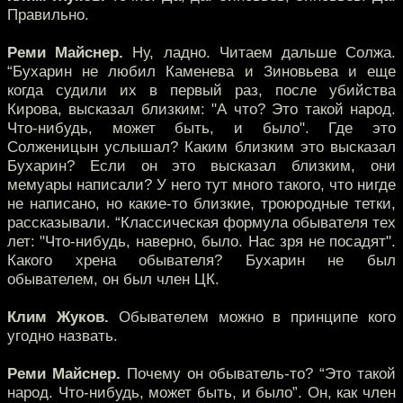
Правильно.
Реми Майснер.
Ну, ладно. Читаем дальше Солжа.
“Бухарин не любил Каменева и Зиновьева и еще
когда судили их в первый раз, после убийства
Кирова, высказал близким: "А что? Это такой народ.
Что-нибудь, может быть, и было". Где это
Солженицын услышал? Каким близким это высказал
Бухарин? Если он это высказал близким, они
мемуары написали? У него тут много такого, что нигде
не написано, но какие-то близкие, троюродные тетки,
рассказывали. “Классическая формула обывателя тех
лет: "Что-нибудь, наверно, было. Нас зря не посадят".
Какого хрена обывателя? Бухарин не был
обывателем, он был член ЦК.
Клим Жуков.
Обывателем можно в принципе кого
угодно назвать.
Реми Майснер.
Почему он обыватель-то? “Это такой
народ. Что-нибудь, может быть, и было”. Он, как член