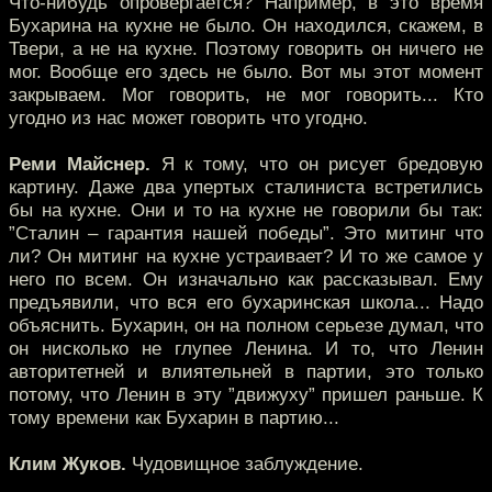
Что-нибудь опровергается? Например, в это время
Бухарина на кухне не было. Он находился, скажем, в
Твери, а не на кухне. Поэтому говорить он ничего не
мог. Вообще его здесь не было. Вот мы этот момент
закрываем. Мог говорить, не мог говорить... Кто
угодно из нас может говорить что угодно.
Реми Майснер.
Я к тому, что он рисует бредовую
картину. Даже два упертых сталиниста встретились
бы на кухне. Они и то на кухне не говорили бы так:
”Сталин – гарантия нашей победы”. Это митинг что
ли? Он митинг на кухне устраивает? И то же самое у
него по всем. Он изначально как рассказывал. Ему
предъявили, что вся его бухаринская школа... Надо
объяснить. Бухарин, он на полном серьезе думал, что
он нисколько не глупее Ленина. И то, что Ленин
авторитетней и влиятельней в партии, это только
потому, что Ленин в эту ”движуху” пришел раньше. К
тому времени как Бухарин в партию...
Клим Жуков.
Чудовищное заблуждение.