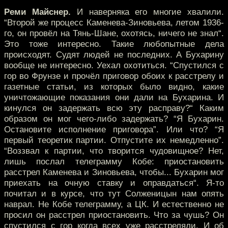
Реми Майснер.
И наверняка его многие хвалили.
“Второй же процесс Каменева-Зиновьева, летом 1936-
го, он провёл на Тянь-Шане, охотясь, ничего не знал“.
Это тоже интересно. Такие любопытные дела
происходят. Судят людей не последних. А Бухарину
вообще не интересно. Уехал охотиться. “Спустился с
гор во Фрунзе и прочёл приговор обоих к расстрелу и
газетные статьи, из которых было видно, какие
уничтожающие показания они дали на Бухарина. И
кинулся он задержать всю эту расправу?“ Каким
образом он мог чего-либо задержать? “Я Бухарин.
Остановите исполнение приговора”. Или что? “Я
первый теоретик партии. Отпустите их немедленно”.
“Воззвал к партии, что творится чудовищное? Нет,
лишь послал телеграмму Кобе: приостановить
расстрел Каменева и Зиновьева, чтобы... Бухарин мог
приехать на очную ставку и оправдаться“. Я-то
почитал и в курсе, что тут Солженицын нам опять
наврал. Не Кобе телеграмму, а ЦК. И естественно не
просил он расстрел приостановить. Что за чушь? Он
спустился с гор когда всех уже расстреляли. И об