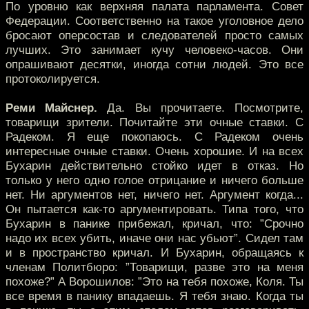
По уровню как верхняя палата парламента. Совет
Федерации. Соответственно на такое уголовное дело
бросают оперсостав и следователей просто самых
лучших. Это занимает кучу человеко-часов. Они
опрашивают десятки, иногда сотни людей. Это все
протоколируется.
Реми Майснер.
Да. Вы прочитаете. Посмотрите,
товарищи зрители. Почитайте эти очные ставки. С
Радеком. Я еще покопаюсь. С Радеком очень
интересные очные ставки. Очень хорошие. И на всех
Бухарин действительно стойко идет в отказ. Но
только у него одно голое отрицание и ничего больше
нет. Ни аргументов нет, ничего нет. Аргумент когда...
Он пытается как-то аргументировать. Типа того, что
Бухарин в панике прибежал, кричал, что: ”Срочно
надо их всех убить, иначе они нас убьют”. Сидел там
и в пространство кричал. И Бухарин, обращаясь к
членам Политбюро: ”Товарищи, разве это на меня
похоже?” А Ворошилов: ”Это на тебя похоже, Коля. Ты
все время в панику впадаешь. Я тебя знаю. Когда ты