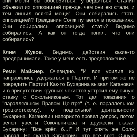
они могли бы обособиться, утвердиться. Сталин
объявил их оппозицией прежде, чем они ею стали, и
тем лишил всякой мощи”. Они собирались стать
оппозицией? Гражданин Солж путается в показаниях.
Они собирались оппозицией стать? Видимо
собирались. А как он тогда понял, что они
собирались?
Клим Жуков.
Видимо, действия какие-то
предпринимали. Такое у меня есть предположение.
Реми Майснер.
Очевидно. ”И все усилия их
направились удержаться в Партии. И притом же не
повредить Партии! Как-то Бухарина вызвал Каганович
и в присутствии крупных чекистов устроил ему очную
ставку с Сокольниковым. Тот дал показания о
"параллельном Правом Центре" (т. е. параллельном
троцкистскому), о подпольной деятельности
Бухарина. Каганович напористо провел допрос, потом
велел увести Сокольникова и дружески сказал
Бухарину: "Все врёт, б...!" И тут опять же Солж
наврал. Не сказал Каганович, что все врет. Очную