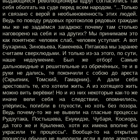
выдающиеся революционеры вдруг согласились так
себя оболгать на суде перед всем народом. “...Только
и связано с верой в необыкновенность этих людей.
Ведь по поводу рядовых протоколов рядовых граждан
мы же не задаёмся загадкою: почему там столько
наговорено на себя и на других? Мы принимаем это
как понятное: человек слаб, человек уступает. А вот
Бухарина, Зиновьева, Каменева, Пятакова мы заранее
считаем сверхлюдьми. И только из-за этого, по сути,
наше недоумение. Был же отбор! Самые
дальновидные и решительные из обречённых, те и в
руки не дались, те покончили с собою до ареста
(Скрыпник, Томский, Гамарник). А дали себя
арестовать те, кто хотели жить. А из хотящего жить
можно вить верёвки! Но и из них некоторые как-то же
иначе вели себя на следствии, опомнились,
упёрлись, погибли в глухости, но хоть без позора.
Ведь почему-то же не вывели на гласные процессы
Рудзутака, Постышева, Енукидзе, Чубаря, Косиора,
да того же и Крыленко, хотя их имена вполне бы
украсили те процессы“. Вообще-то на открытые
процессы обычно не выводили если в деле агентура