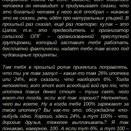
человека он ненавидит и придумывает сказки, что
это богатый человек у него всё отобрал – никакие
это не сказки, речь идёт про натуральных упырей. В
прошлый раз сказал, ещё раз повторю: кулак – это
Цапок, т.е. это предводитель и организатор
сельской ОПГ – организованной преступной
группировки, который заставит тебя работать
бесплатно фактически, надаёт тебе там всего под
чудовищные проценты.
Там тебя в прошлый ролик принялись поправлять,
что ты уж там загнул – какие-то там 26% ипотека
или 24%, все сказали, что наоборот 6%. Тогда
непонятно, вот этот вот всеобщий вой про то, что
ипотека таких денег стоит – туши свет, чего
воют-то тогда, если всё так хорошо? Непонятно,
чего вы воете. Ну а когда тебе 100% заряжают за
твою ипотеку? Вы как-то это, обсуждайте что-
нибудь одно. Хорошо, здесь 24%, а тут 100% - что,
дорогие друзья, тяжелее выплачивать? Я так
понимаю, наверное, 100. А если тут 6%, а тут 100 –