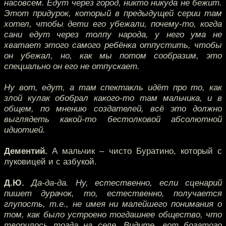
насовсем. Едут через город, никто никуда не бежит.
Этот придурок, который в предыдущей серии там
хотел, чтобы дети его убежали, почему-то, когда
сани едут через толпу народа, у него ума не
хватает этого самого ребёнка отпустить, чтобы
он убежал, но, как мы потом сообразим, это
специально он его не отпускает.
Ну вот, едут, а там спектакль идёт про то, как
злой кулак обобрал какого-то там мальчика, и в
общем, по мнению создателей, всё это должно
выглядеть какой-то бестолковой абсолютной
идиотией.
Дементий.
А мальчик – чисто Буратино, который с
луковицей и с азбукой.
Д.Ю.
Да-да-да. Ну, естественно, если сценарий
пишет дурачок, то, естественно, получается
глупость, т.е., не имея ни малейшего понимания о
том, как было устроено тогдашнее общество, что
творилось тогда на селе. Видите, вот богатого