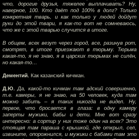
что, дорогие друзья, тяжелее выплачивать? Ну,
наверное, 100. Кто даёт под 100% в долг? Только
конкретная тварь, и как только у людей дойдут
руки до этой твари, я как-то вот не сомневаюсь,
что же с этой тварью случится в итоге.
В общем, всех везут через город, все, разинув рот,
смотрят, в итоге приезжают в тюрьму. Тюрьма
какая-то, я не знаю, я в царских тюрьмах не силён,
но какая-то…
Дементий.
Как казанский кичман.
Д.Ю.
Да, какой-то кичман там адский совершенно,
т.е. камеры, я не знаю, на 50 человек, куда там
можно забить – я таких никогда не видел. Ну,
первое, что бросается в глаза: в одну камеру
заперты мужики, бабы и дети. Мне вот сразу
интересно: а сортир у них тоже один на всех? Это
стоящая там параша с крышкой, где открыл, сел,
извините, опорожнился, и мужики с бабами там это