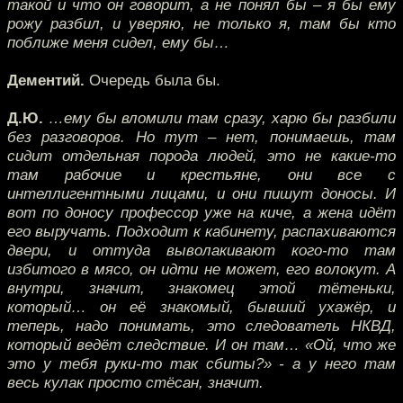
такой и что он говорит, а не понял бы – я бы ему
рожу разбил, и уверяю, не только я, там бы кто
поближе меня сидел, ему бы…
Дементий.
Очередь была бы.
Д.Ю.
…ему бы вломили там сразу, харю бы разбили
без разговоров. Но тут – нет, понимаешь, там
сидит отдельная порода людей, это не какие-то
там рабочие и крестьяне, они все с
интеллигентными лицами, и они пишут доносы. И
вот по доносу профессор уже на киче, а жена идёт
его выручать. Подходит к кабинету, распахиваются
двери, и оттуда выволакивают кого-то там
избитого в мясо, он идти не может, его волокут. А
внутри, значит, знакомец этой тётеньки,
который… он её знакомый, бывший ухажёр, и
теперь, надо понимать, это следователь НКВД,
который ведёт следствие. И он там… «Ой, что же
это у тебя руки-то так сбиты?» - а у него там
весь кулак просто стёсан, значит.