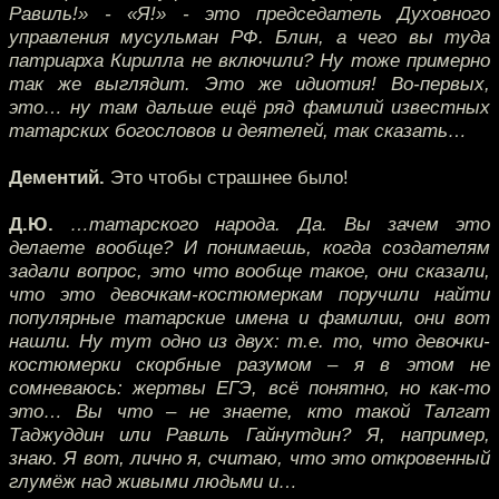
Равиль!» - «Я!» - это председатель Духовного
управления мусульман РФ. Блин, а чего вы туда
патриарха Кирилла не включили? Ну тоже примерно
так же выглядит. Это же идиотия! Во-первых,
это… ну там дальше ещё ряд фамилий известных
татарских богословов и деятелей, так сказать…
Дементий.
Это чтобы страшнее было!
Д.Ю.
…татарского народа. Да. Вы зачем это
делаете вообще? И понимаешь, когда создателям
задали вопрос, это что вообще такое, они сказали,
что это девочкам-костюмеркам поручили найти
популярные татарские имена и фамилии, они вот
нашли. Ну тут одно из двух: т.е. то, что девочки-
костюмерки скорбные разумом – я в этом не
сомневаюсь: жертвы ЕГЭ, всё понятно, но как-то
это… Вы что – не знаете, кто такой Талгат
Таджуддин или Равиль Гайнутдин? Я, например,
знаю. Я вот, лично я, считаю, что это откровенный
глумёж над живыми людьми и…