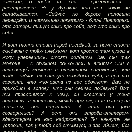
заморил, и тебя за это – приготовься –
расстреляют. Но у дураков это вот никак не
складывается. «Сейчас по дороге половина
перемрёт, и нормально покатим» - блин! Повторяю:
это авторы пишут сами про себя, вот это сами про
себя.
И вот толпа стоит перед посадкой, за ними стоят
солдаты с трёхлинейками, вот просто там пузом в
жопу уперевшись, стоят солдаты. Как ты так
можешь – с оружием подходить к людям? Они в
настоящий момент в отчаянном положении, эти
люди, сейчас их повезут неведомо куда, а при них
говорят, что «половина из вас сдохнет». Вам не
приходит в голову, что они сейчас побегут? Вот
ты прислонился к нему, он схватит у тебя
винтовку, а винтовка, между прочим, ещё оснащена
штыком, она стреляет. А если они уже
сговорились? А если они втроём-впятером-
вдесятером на вас набросятся? Ты вякнуть не
успеешь, как у тебя всё отнимут, и вас убьют, без
всяких скидок. Ну я не знаю, вы возьмите кого-