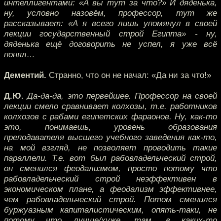
интеллигентами: «А вы тут за что?» И дяденька,
ну, условно назовём, профессор, тут же
рассказывает: «А я всего лишь упомянул в своей
лекции государственный строй Египта» - ну,
дяденька ещё договорить не успел, я уже всё
понял…
Дементий.
Странно, что он не начал: «Да ни за что!»
Д.Ю.
Да-да-да, это первейшее. Профессор на своей
лекции смело сравнивает колхозы, т.е. работников
колхозов с рабами египетских фараонов. Ну, как-то
это, понимаешь, уровень образования
преподавателя высшего учебного заведения как-то,
на мой взгляд, не позволяет проводить такие
параллели. Т.е. вот был рабовладельческий строй,
он сменился феодализмом, просто потому что
рабовладельческий строй неэффективен в
экономическом плане, а феодализм эффективнее,
чем рабовладельческий строй. Потом сменился
буржуазным капиталистическим, опять-таки, не
потому что лучше/хуже, там, в каких-то