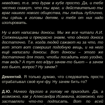
неведомо, т.е. это дурак в кубе просто. Да, и тебе
честно скажут, что ты враг, и действительно ты
враг нашего нового общества, ты лжёшь публично,
ты срёшь в головы детям, и тебя от них надо
изолировать.
Ну и вот написаны доносы. Мы же все читали А.И.
Солженицына и прекрасно знаем, что одного доноса
достаточно. Т.е. когда людей сажают ни за что, то
вот этот вот совершил подобную вещь, и на него
ещё написали доносы. Вот доносы – этого же
достаточно для того, чтобы посадить кого угодно,
так ведь? А тут его вдруг зачем-то бьют – а зачем
его бьют, вопрос? Ну зачем?
Дементий.
Я только думаю, что следователь просто
отрабатывал своё кунг-фу. Ну зачем бить-то?
Д.Ю.
Ничего другого в голову не приходит. Да, а
возможно, как у Александра Исаевича, возможно, его
заставляли что-то подписать. Вот по всей