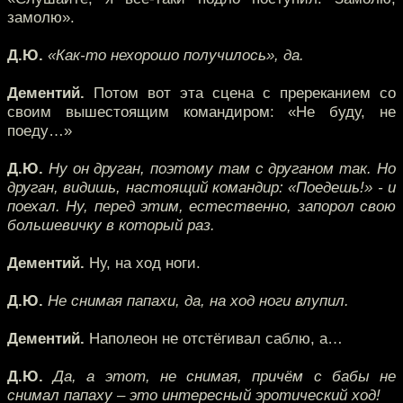
замолю».
Д.Ю.
«Как-то нехорошо получилось», да.
Дементий.
Потом вот эта сцена с пререканием со
своим вышестоящим командиром: «Не буду, не
поеду…»
Д.Ю.
Ну он друган, поэтому там с друганом так. Но
друган, видишь, настоящий командир: «Поедешь!» - и
поехал. Ну, перед этим, естественно, запорол свою
большевичку в который раз.
Дементий.
Ну, на ход ноги.
Д.Ю.
Не снимая папахи, да, на ход ноги влупил.
Дементий.
Наполеон не отстёгивал саблю, а…
Д.Ю.
Да, а этот, не снимая, причём с бабы не
снимал папаху – это интересный эротический ход!