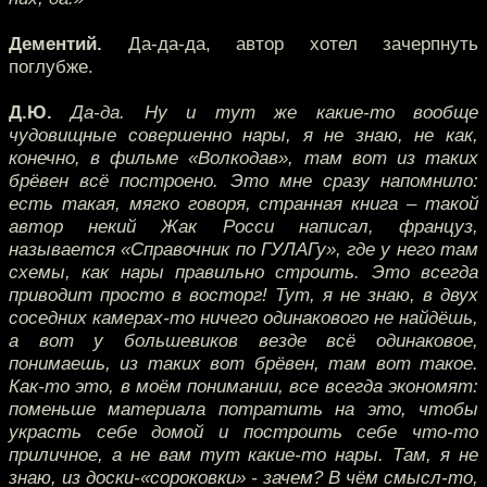
Дементий.
Да-да-да, автор хотел зачерпнуть
поглубже.
Д.Ю.
Да-да. Ну и тут же какие-то вообще
чудовищные совершенно нары, я не знаю, не как,
конечно, в фильме «Волкодав», там вот из таких
брёвен всё построено. Это мне сразу напомнило:
есть такая, мягко говоря, странная книга – такой
автор некий Жак Росси написал, француз,
называется «Справочник по ГУЛАГу», где у него там
схемы, как нары правильно строить. Это всегда
приводит просто в восторг! Тут, я не знаю, в двух
соседних камерах-то ничего одинакового не найдёшь,
а вот у большевиков везде всё одинаковое,
понимаешь, из таких вот брёвен, там вот такое.
Как-то это, в моём понимании, все всегда экономят:
поменьше материала потратить на это, чтобы
украсть себе домой и построить себе что-то
приличное, а не вам тут какие-то нары. Там, я не
знаю, из доски-«сороковки» - зачем? В чём смысл-то,