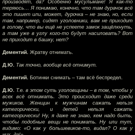
производят, да? Особенно мусульмане! Я как-то
теряюсь… Я понимаю, конечно, что там дурачок всё
это пишет или, может, дурочка – не знаю, но, если
там, например, сидят уголовники, вам не приходит
в голову, что вы ещё не успеете замок защёлкнуть,
а там уже в углу кого-то будут насиловать? Вот
не приходит в башку, нет?
Дементий.
Жратву отнимать.
Д.Ю.
Так точно, вообще всё отнимут.
Дементий.
Ботинки снимать – там всё беспредел.
Д.Ю.
Т.е. в этом суть уголовщины – в том, чтобы у
всех всё отнимать. Это происходит даже среди
мужиков. Женщин к мужчинам сажать нельзя
категорически, и детей нельзя сажать
категорически! Ну, я даже не знаю, кем надо быть,
чтобы подобные вещи не понимать. Ну или тут,
видимо: «О как у большевиков-то, видал? О как у
них, да!»