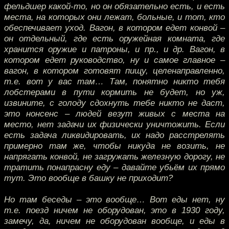
фельдшер какой-то, но он обязательно есть, и есть
места, на которых они лежат, больные, и тот, кто
обеспечивает уход. Вагон, в котором едет конвой –
он отдельный, где есть оружейная комната, где
хранится оружие и патроны, и пр., и др. Вагон, в
котором едет руководство, ну и самое главное –
вагон, в котором готовят пищу, целенаправленно,
т.е. вот у вас там… Там, понятно никто тебя
лобстерами в пути кормить не будет, но уж,
извините, с голоду сдохнуть тебе никто не даст,
это нонсенс – людей везут живых с места на
место, нет задачи их физически уничтожить. Если
есть задача ликвидировать, их надо расстрелять
примерно там же, чтобы никуда не возить, не
напрягать конвой, не загружать железную дорогу, не
тратить понапрасну еду – давайте убьём их прямо
тут. Это вообще в башку не приходит?
Но там беседы – это вообще… Вот еды нет, ну
т.е. поезд ничем не оборудован, это в 1930 году,
замечу, да, ничем не оборудован вообще, и еды в