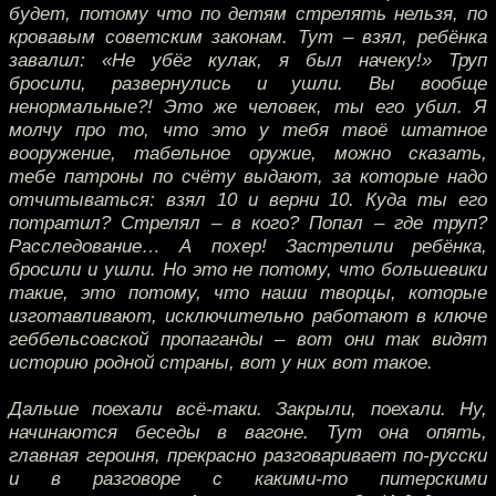
будет, потому что по детям стрелять нельзя, по
кровавым советским законам. Тут – взял, ребёнка
завалил: «Не убёг кулак, я был начеку!» Труп
бросили, развернулись и ушли. Вы вообще
ненормальные?! Это же человек, ты его убил. Я
молчу про то, что это у тебя твоё штатное
вооружение, табельное оружие, можно сказать,
тебе патроны по счёту выдают, за которые надо
отчитываться: взял 10 и верни 10. Куда ты его
потратил? Стрелял – в кого? Попал – где труп?
Расследование… А похер! Застрелили ребёнка,
бросили и ушли. Но это не потому, что большевики
такие, это потому, что наши творцы, которые
изготавливают, исключительно работают в ключе
геббельсовской пропаганды – вот они так видят
историю родной страны, вот у них вот такое.
Дальше поехали всё-таки. Закрыли, поехали. Ну,
начинаются беседы в вагоне. Тут она опять,
главная героиня, прекрасно разговаривает по-русски
и в разговоре с какими-то питерскими