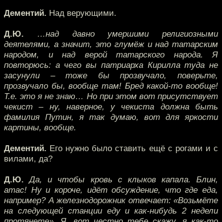
Дементий.
Над верующими.
Д.Ю.
…над давно умершими религиозными
деятелями, а значит, это глумёж и над татарским
народом, и над верой татарского народа. Я
повторюсь: а чего вы патриарха Кирилла туда не
засунули – тоже бы прозвучало, поверьте,
прозвучало бы, вообще там! Бред какой-то вообще!
Т.е. это я не знаю… Но при этом вот присутствует
чекист – ну, наверное, у чекиста должна быть
фамилия Путин, я так думаю, вот для яркости
картины, вообще.
Дементий.
Его нужно было ставить ещё с рогами и с
вилами, да?
Д.Ю.
Да, и чтобы кровь с клыков капала. Блин,
атас! Ну и короче, идёт обсуждение, что где еда,
например? А железнодорожник отвечает: «Возьмёте
на следующей станции еду и как-нибудь 2 недели
протянете». Я, вот честно тебе скажу, я как-то