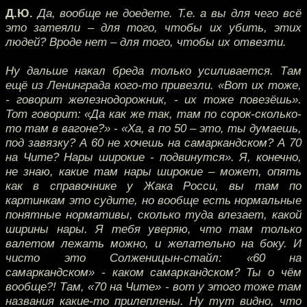
Д.Ю.
Да, вообще не доедете. Т.е. а вы для чего всё
это затеяли – для того, чтобы их убить, этих
людей? Вроде нет – для того, чтобы их отвезти.
Ну дальше накал бреда только усиливается. Там
ещё из Ленинграда кого-то привезли. «Вот их тоже,
- говорит железнодорожник, - их тоже повезёшь».
Тот говорит: «Да как же так, там по сорок-сколько-
то там в вагоне?» - «Ха, а по 50 – это, ты думаешь,
под завязку? А 60 не хочешь на самаркандском? А 70
на Чите? Нары широкие - подвинутся». Я, конечно,
не знаю, какие там нары широкие – может, опять
как в справочнике у Жака Росси, вы там по
картинкам это судите, но вообще есть нормальные
понятные нормативы, сколько туда влезает, какой
ширины нары. Я тебя уверяю, что там только
валетом лежать можно, и желательно на боку. И
чисто это Солженицын-стайл: «60 на
самаркандском» - каком самаркандском? Ты о чём
вообще?! Там, «70 на Чите» - вот у этого тоже там
названия какие-то прилеплены. Ну тут видно, что