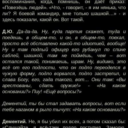
воспоминания, когда, помнишь, он даёт приказ:
«Повезёшь людей». «Что, - говорит, - я им нянька, что
ли? Я боевой командир, мне только шашкой…» - и
здесь показали, какой он. Вот такой.
Д.Ю.
Да-да-да. Ну, куда партия скажет, туда и
поедешь, в общем-то, и он, в общем-то, поехал,
просто всё обставлено какой-то идиотией, вообще!
Ну и там подлый офицер его рубанул по спине
саблей, шашкой, там не поймёшь, чем – вот
остался такой, понимаешь, шрам. Ну, видимо, это
всё от его подлости, что он подло переоделся в
чужую форму, подло ворвался, подло застрелил, и
слава Богу, его, гада такого, вот… Они там: «Вы
арестованы, сдать оружие!» - «На каком
основании?» Пиу! «Ещё вопросы?»
Дементий, ты бы стал задавать вопросы, вот если
тебе наганом в рыло тычут: «На каком основании?»
Дементий.
Не, я бы убил их всех, а потом сказал бы:
«Слушайте, я всё-таки подло поступил. Замолю,