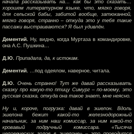
начала рассказывать на… как бы это сказать…
хорошем литературном языке, что, мягко говоря,
для сельской бабы, забитой вообще, затюканной,
мягко говоря, странно – откуда это у тебя такие
пассажи выстраиваются? Я был удивлён.
Дементий.
Ну, видно, когда Муртаза в командировке,
она А.С. Пушкина…
Д.Ю.
Припадала, да, к истокам.
Дементий.
…под одеялом, наверное, читала.
Д.Ю.
Очень странно! Тут же давай рассказывать
сказку про какую-то птицу Симург – по-моему, это
русская сказка, откуда она такое знает, мне неясно.
Ну и, короче, погрузка: давай в эшелон. Вдоль
эшелона бежит какой-то железнодорожный
начальник, за ним наш комиссар, за ним какой-то
кровавый подручный комиссара. «Тысяча
человеческих голов в эшелоне» – это проводится