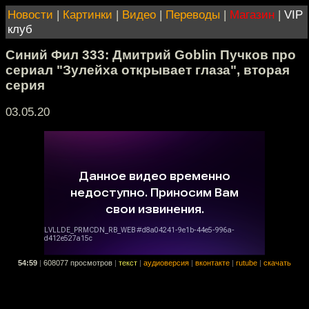
Новости
|
Картинки
|
Видео
|
Переводы
|
Магазин
|
VIP
клуб
Синий Фил 333: Дмитрий Goblin Пучков про
сериал "Зулейха открывает глаза", вторая
серия
03.05.20
54:59
|
608077 просмотров
|
текст
|
аудиоверсия
|
вконтакте
|
rutube
|
скачать