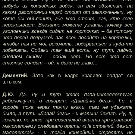
нибудь из конвойных войск, он вам объяснит, на
каком расстоянии наряд стоит от заключённых, ну
хотя бы объяснит, где кто стоит, как, кто кого
перекрывает. Внезапно можете узнать, почему все
уголовники всегда сидят на корточках – да потому
что перед погрузкой вас всех посадят на корточки,
чтобы ты не мог вскочить, подорваться и куда-то
побежать. Собаки там ещё есть, ну тут, ладно,
сделаем скидку – собак нет. Но вот это вот
стояние солдат – ой, я даже не знаю…
Дементий.
Зато как в кадре красиво: солдат со
штыком.
Д.Ю.
Да, ну и тут этот папа-интеллектуал
ребёночку-то и говорит: «Давай-ка беги». Т.е. в
городе, пока через толпу ехали, там не убежать
было, а тут: «Давай беги» - и малыш бежит. Ну, я,
конечно, не знаю, при советской власти при кровавой
малолетнему следовало орать: «Не стреляй, бежит
малолетка!» - и тогда конвойный стрелять не