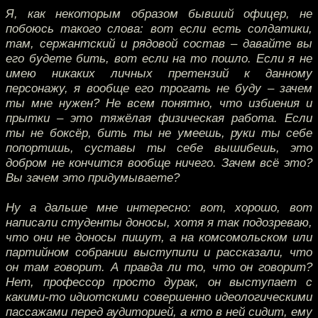
Я, как некоторым образом бывший офицер, не
побоюсь такого слова: вот если есть солдатики,
там, сержантский и рядовой состав – давайте вы
его будете бить, вот если на то пошло. Если я не
имею никаких личных претензий к данному
персонажу, я вообще его трогать не буду – зачем
ты мне нужен? Не всем понятно, что избиения и
прытки – это тяжёлая физическая работа. Если
ты не боксёр, бить ты не умеешь, руки ты себе
попортишь, суставы ты себе вышибешь, это
добром не кончится вообще ничего. Зачем всё это?
Вы зачем это придумываете?
Ну а дальше мне интересно: вот, хорошо, вот
написали студенты доносы, хотя я так подозреваю,
что они не доносы пишут, а на комсомольском или
партийном собрании выступили и рассказали, что
он там говорит. А правда ли то, что он говорит?
Нет, профессор просто дурак, он выступает с
какими-то идиотскими совершенно идеологическими
пассажами перед аудиторией, а кто в ней сидит, ему