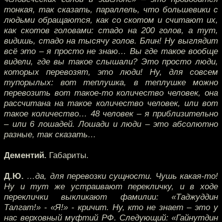
тонкая, так сказать, параллель, что большевики с
людьми обращаются, как со скотом и считают их,
как скотов головами: стадо на 200 голов, а тут,
видишь, стадо на тысячу голов. Блин! Ну выглядит
всё это – я просто не знаю… Вы где такое вообще
видели, где вы такое слышали? Это просто люди,
которых перевозят, это люди! Ну, для совсем
тупорылых: вот теплушка, в теплушке можно
перевозить вот такое-то количество человек, она
рассчитана на такое количество человек, или вот
такое количество… 48 человек – я приблизительно
– или 6 лошадей. Лошади и люди – это абсолютно
разные, так сказать…
Дементий.
Габариты.
Д.Ю.
…да, для перевозки сущности. Чушь какая-то!
Ну и тут же устраивают перекличку, и в ходе
переклички выкликают фамилии: «Таджуддин
Талгат!» - «Я!» - кричит. Ну, кто не знает – это у
нас верховный муфтий РФ. Следующий: «Гайнутдин