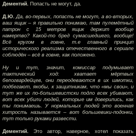
Дементий.
Попасть не могут, да.
Д.Ю.
Да, во-первых, попасть не могут, а во-вторых,
ваш ящик – я правильно понимаю, там пулемётный
патрон с 15 метров ящик держит вообще
намертво? Какой-то бред сумасшедшего, вообще!
Всё кругом в говне, т.е главный принцип
исторического реализма отечественного в сериале
соблюдён – всё в говне, как положено.
Ну и тут, значит, комиссар подумывает
тактический ход: хватает мёртвых
белогвардейцев, они переодеваются в их шмотки,
подбегают, якобы, к защитникам, что «мы свои», и
тут же их по-большевистски подло всех убивают,
вот всех убили людей, которые им доверились, как
ты понимаешь. У нормальных людей это военная
хитрость называется – вот большевики-подонки,
тут только руками развести.
Дементий.
Это автор, наверное, хотел показать