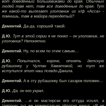
вот доведённый большевиками до края. Обычных
людей там нет, там все доведённые до края. Тут
же какой-то вылезает уголовник из х/ф «Асса» -
помнишь, там в майора переодетый?
Дементий.
Да-да, хороший такой.
Д.Ю.
Тут в этой серии я не понял – он уголовник, не
уголовник? Непонятно.
Дементий.
Ну, по всем по этим самым…
Д.Ю.
Попытался, короче, отнять детскую
рубашонку у Чулпан Хаматовой, но тут же
вступился этот наш псевдо-Данила.
Дементий.
А в эту рубашонку был сахарок положен…
Д.Ю.
Да, он его украл.
Дементий.
…и он мастерски его оттуда изъял, а
тряпочку тут же моментально обратно кинул. «Я не