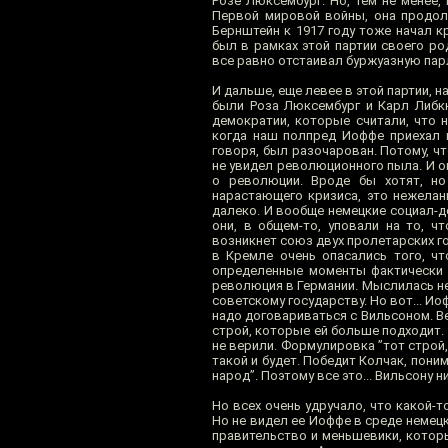
Розе Люксембург. Но, тем не менее,
Первой мировой войны, она продол
Бернштейн к 1917 году тоже начал к
был в рамках этой партии своего р
все равно отстаивал буржуазную пар
И дальше, еще левее в этой партии, 
были Роза Люксембург и Карл Либк
демократии, которые считали, что 
когда наш полпред Иоффе приехал в
говоря, был разочарован. Потому, чт
не увидел революционного пыла. И он
о революции. Вроде бы хотят, но 
нарастающего кризиса, это нежелан
далеко. И вообще немецкие социал-де
они, в общем-то, уповали на то, ч
возникнет союз двух пролетарских г
в Кремле очень опасались того, ч
определенные моменты фактически 
революция в Германии. Мыслилась не 
советскому государству. Но вот... И
надо договариваться с Вильсоном. Ве
строй, которые ей больше подходит. 
не верили. Формулировка ”тот строй
такой и будет. Победит Колчак, пони
народ”. Поэтому все это... Вильсону 
Но всех очень удручало, что какой-
Но не видел ее Иоффе в среде немецк
правительство и меньшевики, котор