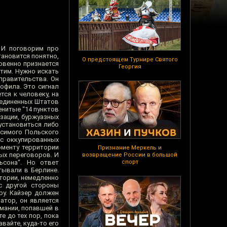
 И поговорим про
тановится понятно,
О предстоящем Турнире Святого
овенно признается
Георгия
этим. Нужно искать
правительства. Он
офила. Это сигнал
ся к человеку, на
оединенных Штатов
енитые “14 пунктов
зации, буржуазных
установиться либо
исимого Польского
с оккупированных
оменту территории
Признание Меркель и
ых переговоров. И
возвращение России в большой
ьсона“. Но ответ
спорт
тывали в Берлине.
тории, немедленно
с другой стороны
ру. Кайзер должен
атор, он является
рмании, попавшей в
е до тех пор, пока
авайте, куда-то его