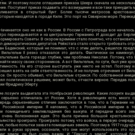
тям. И поэтому после оглашения приказа Шеера сначала на нескольк
ие. Поступает приказ подавить это возмущение и все-таки принудить 
ливается в открытый бунт. Более тысячи матросов арестовано
оторые находятся в городе Киле. Это порт на Северном море. Перекид
Начинается оно не как в России. В России с Петрограда все началось
стро перекидывается и на центральную Германию. И доходит до Берл
формировать Советы. В скором времени стало понятно, что остановить
л-демократических депутатов Рейхстага стало открыто требовать отр
иан Баденский, который не понимал, что с этим делать, решился пред
, Вильгельм II резко отказался это делать. Фактически он намекнул
ильгельма была гораздо глубже, чем проблема Николая. Потому, что
йти массу своих сторонников. А вот Вильгельм, по сути, был уже хро
тимность. На его стороне выступать уже никто не хотел. Поэтому 
решил взять на себя ответственность. И не получив отречения от Вил
все. Он просто объявил, что Вильгельм отрекся. По собственной иниц
инял политическое решение, может быть, отчасти верное. Передав по
ии Фридриху Эберту.
кие лозунги выдвигала эта Ноябрьская революция. Какие лозунги выд
 серьезно отличалась от России. Хотя в революциях есть много с
ередь серьезнейшее отличие заключается в том, что в Германии не
 Российской империи. Я напомню, что в Российской империи в те
ии помещичьего землевладения без выкупа. И передачи всего зе
 очень болезненная идея. Это была причина большой крестьянско
ьянство проиграло. Проиграло потому, что войска, в первую очередь 
, любые попытки захвата помещичьих земель. Поэтому в 1917 году кре
ели в руках оружие, осознали, что они могут использовать это о
унг земли, он был очень важен. И “Декрет о земле“, который бо