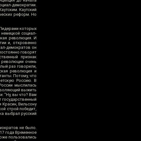
нцепция до начала
оциал-демократии.
Каутским. Каутский
ческих реформ. Но
. Лидерами которых
 немецкой социал-
ская революция. И
тии и, откровенно
циал-демократов он
 постоянно говорят
ственный признак
й революции очень
шлый раз говорили,
еская революция и
танты. Потому, что
ветскую Россию. В
России мыслилась
позволяющий выжить
: ”Ну, вы что? Вам
от государственный
и Красин, Вильсону
кой строй победит,
ака выбрал русский
мократов не было.
917 года Временное
тоже пользовались