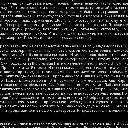
 приняли, он действительно перевел значительную часть крестья
 С другой стороны сопротивление со стороны помещиков этой земельно
ю в России. В Германии такой ситуации не было. В Германии осн
требовании мира. В этом сходство с Россией. И второе. В ликвидации м
х реформ, таких буржуазных. Достаточно естественных потому, что
ть. В первую очередь требование 8-часового рабочего дня. Требован
 ряд других реформ, которые чуть-чуть улучшали ситуацию, н
были требования Ноября. И вот лучшим исполнителем этих требова
-демократы. Поэтому власть он передал их лидеру.
ассказать, что из себя представляла немецкая социал-демократия. К 1
циал-демократическая партия была самой большой социал-демокра
а человек. Это была огромная сила. И именно она была становым
именно она и развалила Второй Интернационал. Потому, что ли
Они поддержали Вильгельма II в его намерении вести войну. В том чи
 Предательство Второго Интернационала, предательство тех его уч
установке противодействовать империалистической войне любыми с
. Таких людей оказалось в Европе немного. Один из них, это был Вла
е Первой мировой войны. А в Германии таким человеком был Карл 
оторый за свои убеждения был брошен в тюрьму. Ну, вот Либкнехт ока
олитическую карьеру. Как и один из его ближайших сторонников, Фил
сь фактически во главе государства после ноябрьской революции. Но
и они будут сохранять старые одежды и старый образ государства,
едленно приступили к проведению ребрендинга государства. По в
у Советской России. Хотя это были немножко другие Советы. Нельзя 
ли и представители высшего офицерства. И представители мелкой и 
нии мыслились все-таки не как органы альтернативной власти. В Рос
. Потом власть перешла к Советам. Пример России уже был. Но пе