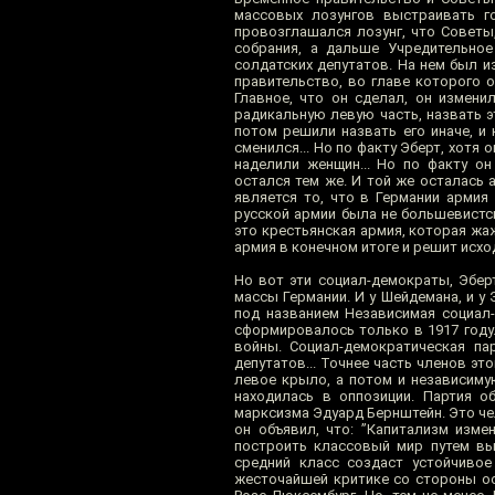
массовых лозунгов выстраивать г
провозглашался лозунг, что Советы
собрания, а дальше Учредительное
солдатских депутатов. На нем был 
правительство, во главе которого 
Главное, что он сделал, он измени
радикальную левую часть, назвать 
потом решили назвать его иначе, и
сменился... Но по факту Эберт, хотя
наделили женщин... Но по факту он
остался тем же. И той же осталась 
является то, что в Германии арми
русской армии была не большевистс
это крестьянская армия, которая жа
армия в конечном итоге и решит исх
Но вот эти социал-демократы, Эбер
массы Германии. И у Шейдемана, и у
под названием Независимая социал-
сформировалось только в 1917 году
войны. Социал-демократическая па
депутатов... Точнее часть членов эт
левое крыло, а потом и независиму
находилась в оппозиции. Партия о
марксизма Эдуард Бернштейн. Это че
он объявил, что: ”Капитализм изме
построить классовый мир путем вы
средний класс создаст устойчивое 
жесточайшей критике со стороны ос