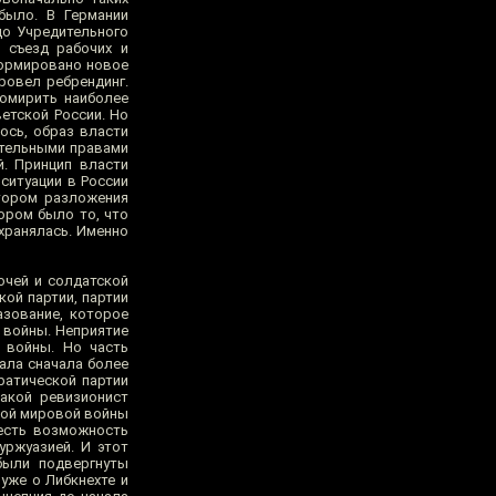
было. В Германии
до Учредительного
 съезд рабочих и
формировано новое
ровел ребрендинг.
хомирить наиболее
етской России. Но
ось, образ власти
рательными правами
й. Принцип власти
 ситуации в России
ктором разложения
ором было то, что
охранялась. Именно
очей и солдатской
ой партии, партии
азование, которое
 войны. Неприятие
 войны. Но часть
вала сначала более
ратической партии
акой ревизионист
рвой мировой войны
 есть возможность
уржуазией. И этот
 были подвергнуты
уже о Либкнехте и