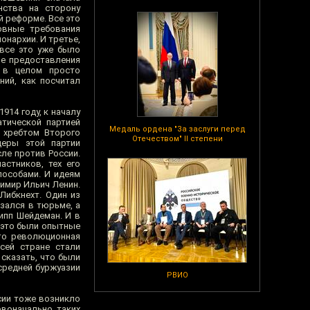
нства на сторону
й реформе. Все это
овные требования
онархии. И третье,
 все это уже было
ие предоставления
о в целом просто
ний, как посчитал
914 году, к началу
тической партией
Медаль ордена "За заслуги перед
 хребтом Второго
Отечеством" II степени
деры этой партии
сле против России.
астников, тех его
пособами. И идеям
димир Ильич Ленин.
Либкнехт. Один из
зался в тюрьме, а
ипп Шейдеман. И в
 это были опытные
 то революционная
сей стране стали
сказать, что были
средней буржуазии
РВИО
сии тоже возникло
рвоначально таких