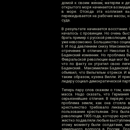
домой к своим женам, матерям и де
открытого моря начинается возмущен
в море. Отсюда эта коллизия вы
перекидывается на рабочие массы, к
суда.
В результате начинается восстание. 
началось с провинции. Но очень бы
брать пример с русской революции, 
уже невозможно. Большинство социа
II. И под давлением снизу Максимил
отречение. В отличие от Николая II
Баденский изменник. Но проблема В
Февральской революции еще мог бы на
что по факту он утратил свою леги
Баденский... Максимилиан Баденский 
объявил, что Вильгельм отрекся. И 
таким образом, кузена Вилли. И пр
лидеру социал-демократической парт
Теперь пару слов скажем о том, ка
масса. Надо сказать, что Германия
серьезнейшие отличия. В первую оч
проблема земли, как она стояла в
крестьянство требовало ликвидац
пользование крестьянам. Это была
революции 1905 года, которую крест
жестко подавляли любые выступления
этому моменту были солдатами, им
земельного вопроса в России. Лоз