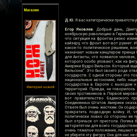
Магазин
Д.Ю.
Я вас категорически приветству
Егор Яковлев.
Добрый день, Дмитр
ноябрьскую революцию в Германии. И 
что ситуация на фронтах резко изме
кайзеру, что фронт вот-вот рухнет. 
какое-то политическое решение, во
назначает новым канцлером принца 
для Антанты, что появился человек,
которого особо уповают, как на фи
Америки Вудро Вильсон. Который еще
Вильсона“. Это был своего рода отв
государств. С одной стороны это т
национальные автономии, либо наци
государства в Европе с выходом к
Империя ножей
территорий. Правда, не говорилось
своих противников в Первой мирово
вот правительство Баденского пр
Соединенных Штатов Америки оказал
Ответе был очень жестким. Он содер
прекратить подводную войну. И, ч
политически ловко со стороны ее п
был отречься от престола. Логика 
авторитетом для всего государствен
очень тяжелое положение, лишают его
не уберете эту фигуру. Она для нас не