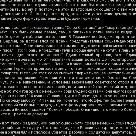
 Бернштейна из партии не исключили. И в каком-то смысле его эта ко
жала оставаться одним из мнений, которые бытовали в немецкой с
ритиковать войну. И поэтому на этой платформе он сошелся с тем же 
ода центристом. Он выступал за продолжение и укрепление демократи
ламентскую форму правления для будущей Германии.
находилась, так называемая, группа ”Союз Спартака” или ”спартаковцы”
нехт. Это были самые левые, самые близкие к большевикам лидеры
необходимо углубление революции. В Германии необходима пролетар
 Берлин, он встречался со всеми представителями социал-демокра
о ни в ком... Первоначально ни в ком из представителей немецких со
 писал, что: ”Правые представители вообще ничего не хотят, а левые
ничего для этого не делают”. Единственный признак, это... Един
ие армии воевать. Но от нежелания армии воевать до пролетарско
мократы... Основная идея... Ленин и Красин, мы об этом с вами в про
то если Германия проиграет войну, то там произойдет социалистич
осударств. И только этот союз сможет сдержать общее наступление Ан
то после поражения Германии Антанта все свои силы бросит на Со
чуть ли не единственным условием выживания советского строя в 
только как ценность сама по себе, но и как некий тактический ход, 
оффе об этом говорил с немецкими социал-демократами, они ему говорили
дь он в своих ”14 пунктах” написал, что и Россия должна установить т
По своему выбору”. И так далее. Понятно, что Иоффе, тем более Ленин 
, который ей больше подходит”, это формулировка очень размытая. Ка
маешь, и Вильсон скажет: ”Колчак победил. Очевидно, что именно Колч
никто в Кремле не доверял.
то вот такой радикальной революционности среди немецких социал-де
их рабочих. Но с другой стороны ведь и в России в феврале, в марте 1
ые возглавляли Исполком Советов рабочих и солдатских депутатов, 