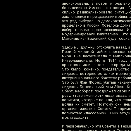
анонсировали, а потом и реально
большевиков. Именно этот лозунг...
сильно радикализировало ситуаци
заключались в прекращении войны, в 
это ряд либерально-демократически
проделано в России. Хотелось догна
избирательных прав женщинам. И
модернизировали капитализм. Это 
Максимилиан Баденский, будут социал
Здесь мы должны отскочить назад и р
Первой мировой войны немецкая со
мира. Она насчитывала 2 миллион
Интернационала. Но в 1914 году 
проголосовали за военные кредиты. 
Это было, конечно, предательство.
лидеров, которые остались верны 
интернационального братства рабочих
Это был Жан Жорес, убитый наканун
лидеров. Более левый, чем Эберт. К
Эберт, наоборот, продолжал свою п
результате именно эти люди оказали
политики, которые поняли, что есл
волна их сметет. Поэтому они нем
организовываться Советы. По пример
полностью классовыми. В них входи
могли входить.
И первоначально эти Советы в Герма
Временное правительство и Советы