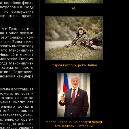
их кораблях флота
матросов к выходу
65
, но возмущение
ывается на другие
. А в Германии все
ина. Пошел призыв
 этот снежный ком
ечения Вильгельма
ложить императору
, что Максимилиан
 Николай в момент
мой уткой. Потому,
когда Максимилиан
Остров Сахалин, река Найба
ьгельма, он просто
иативе. Подставив,
лномочия канцлера
вигала восставшая
хожего, но есть и
 стояла так остро
чение многих лет
мельного фонда в
й войны в рамках
казачество, очень
стьяне, которые к
Медаль ордена "За заслуги перед
ружие для решения
Отечеством" II степени
льшевики сначала