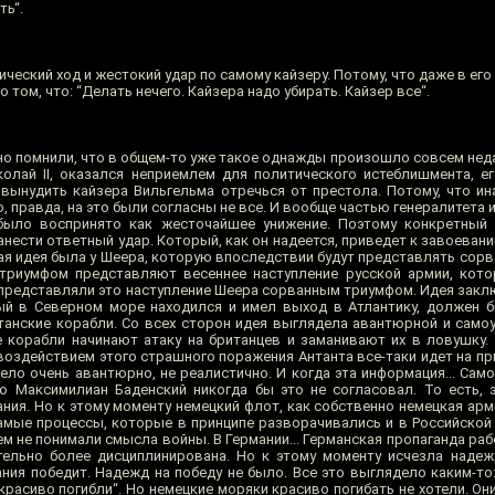
ть“.
ческий ход и жестокий удар по самому кайзеру. Потому, что даже в его
том, что: “Делать нечего. Кайзера надо убирать. Кайзер все“.
но помнили, что в общем-то уже такое однажды произошло совсем неда
колай II, оказался неприемлем для политического истеблишмента, ег
вынудить кайзера Вильгельма отречься от престола. Потому, что ина
Но, правда, на это были согласны не все. И вообще частью генералитета 
было воспринято как жесточайшее унижение. Поэтому конкретный 
нести ответный удар. Который, как он надеется, приведет к завоеван
ая идея была у Шеера, которую впоследствии будут представлять сор
 триумфом представляют весеннее наступление русской армии, кот
и представляли это наступление Шеера сорванным триумфом. Идея закл
ый в Северном море находился и имел выход в Атлантику, должен 
нские корабли. Со всех сторон идея выглядела авантюрной и самоу
 корабли начинают атаку на британцев и заманивают их в ловушку
воздействием этого страшного поражения Антанта все-таки идет на п
ело очень авантюрно, не реалистично. И когда эта информация... Само
то Максимилиан Баденский никогда бы это не согласовал. То есть,
ия. Но к этому моменту немецкий флот, как собственно немецкая арми
амые процессы, которые в принципе разворачивались и в Российской 
ем не понимали смысла войны. В Германии... Германская пропаганда ра
ельно более дисциплинирована. Но к этому моменту исчезла надеж
ния победит. Надежд на победу не было. Все это выглядело каким-то
красиво погибли“. Но немецкие моряки красиво погибать не хотели. Он