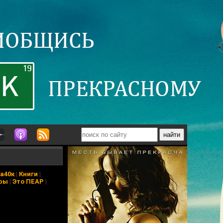
а40к
|
Книги
|
ры
|
Это ПЕАР
|