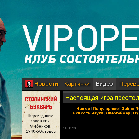
Картинки
Видео
Перев
Новости
Настоящая игра престо
Новые
|
Популярные
|
Goblin 
Новости науки
|
Опергеймер
|
Пу
14.08.20