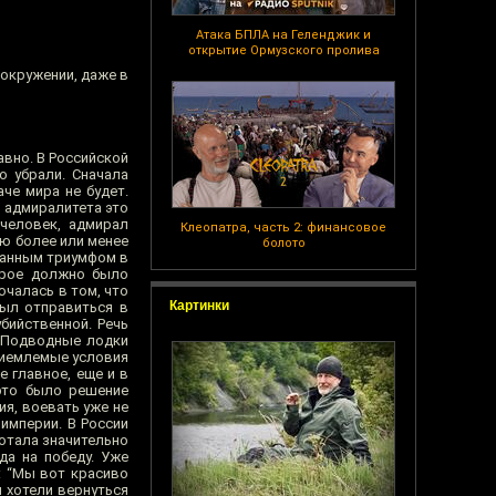
Атака БПЛА на Геленджик и
открытие Ормузского пролива
 окружении, даже в
вно. В Российской
о убрали. Сначала
че мира не будет.
и адмиралитета это
человек, адмирал
Клеопатра, часть 2: финансовое
ию более или менее
болото
ванным триумфом в
орое должно было
ючалась в том, что
Картинки
был отправиться в
бийственной. Речь
. Подводные лодки
риемлемые условия
е главное, еще и в
 это было решение
я, воевать уже не
империи. В России
ботала значительно
да на победу. Уже
: “Мы вот красиво
и хотели вернуться