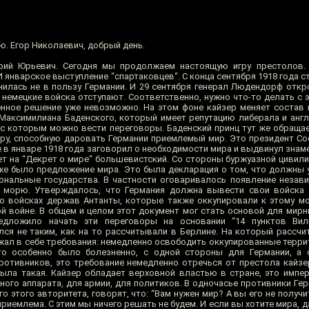
ю. Егор Николаевич, добрый день.
ий Юрьевич. Сегодня мы продолжаем настоящую игру престолов.
январское выступление “спартаковцев“. С конца сентября 1918 года с
нилась не в пользу Германии. И 29 сентября генерал Людендорф откр
И немецкие войска отступают. Соответственно, нужно что-то делать с 
енное решение уже невозможно. На этом фоне кайзер меняет состав 
Максимилиана Баденского, который имеет репутацию либерала и англ
 с которым можно вести переговоры. Баденский принц тут же обращает
гуру, способную даровать Германии приемлемый мир. Это президент С
 в январе 1918 года заговорил о необходимости мира и выдвинул знам
ет на “Декрет о мире“ большевистский. Со стороны буржуазной цивили
оже было предложение мира. Это была декларация о том, что должны 
ональные государства. В частности оговаривалось появление незав
 морю. Утверждалось, что Германия должна вывести свои войска 
 о войсках держав Антанты, которые также оккупировали к этому м
й войне. В общем и целом этот документ мог стать основой для мирн
едложило начать эти переговоры на основании “14 пунктов Вил
ся не таким, как на то рассчитывали в Берлине. На который рассчи
жал в себе требования: немедленно освободить оккупированные терри
то особенно было болезненно, с одной стороны для Германии, а 
ротивников, это требование немедленно отречься от престола кайзе
была такая. Кайзер обладает верховной властью в стране, это импер
ного аппарата, для армии, для политиков. В одночасье противники Ге
 этого авторитета, говорят, что: “Вам нужен мир? А вы его не получит
 приемлема. С этим мы ничего решать не будем. И если вы хотите мира, д