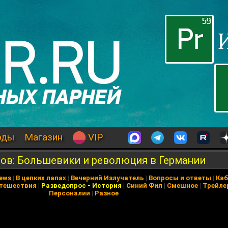
оды
Магазин
VIP
лов: Большевики и революция в Германии
News
|
В цепких лапах
|
Вечерний Излучатель
|
Вопросы и ответы
|
Каб
тешествия
|
Разведопрос
-
История
|
Синий Фил
|
Смешное
|
Трейле
Персоналии
|
Разное