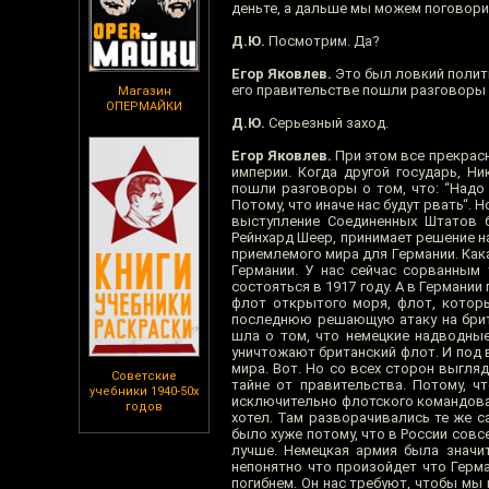
деньте, а дальше мы можем поговори
Д.Ю.
Посмотрим. Да?
Егор Яковлев.
Это был ловкий полити
его правительстве пошли разговоры о 
Магазин
ОПЕРМАЙКИ
Д.Ю.
Серьезный заход.
Егор Яковлев.
При этом все прекрас
империи. Когда другой государь, Ни
пошли разговоры о том, что: “Надо 
Потому, что иначе нас будут рвать“. 
выступление Соединенных Штатов 
Рейнхард Шеер, принимает решение на
приемлемого мира для Германии. Как
Германии. У нас сейчас сорванным
состояться в 1917 году. А в Германи
флот открытого моря, флот, котор
последнюю решающую атаку на брита
шла о том, что немецкие надводные
уничтожают британский флот. И под 
мира. Вот. Но со всех сторон выгляд
Советские
тайне от правительства. Потому, ч
учебники 1940-50х
исключительно флотского командован
годов
хотел. Там разворачивались те же с
было хуже потому, что в России совс
лучше. Немецкая армия была значит
непонятно что произойдет что Герма
погибнем. Он нас требуют, чтобы мы 