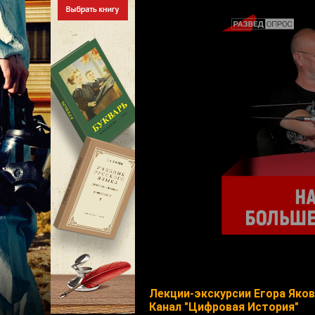
Лекции-экскурсии Егора Яко
Канал "Цифровая История"