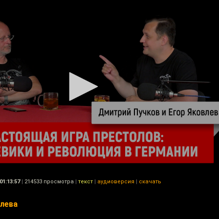
01:13:57
|
214533 просмотра
|
текст
|
аудиоверсия
|
скачать
влева