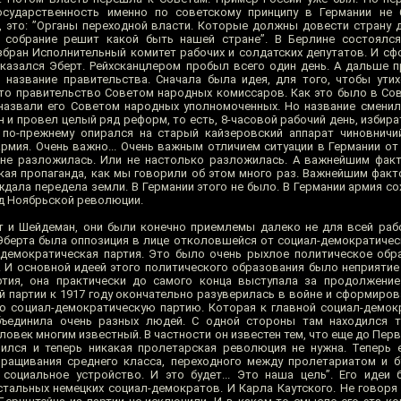
осударственность именно по советскому принципу в Германии не 
, это: ”Органы переходной власти. Которые должны довести страну 
 собрание решит какой быть нашей стране”. В Берлине состоялся
избран Исполнительный комитет рабочих и солдатских депутатов. И с
оказался Эберт. Рейхсканцлером пробыл всего один день. А дальше п
л название правительства. Сначала была идея, для того, чтобы ути
это правительство Советом народных комиссаров. Как это было в Сов
 назвали его Советом народных уполномоченных. Но название сменил
 он и провел целый ряд реформ, то есть, 8-часовой рабочий день, изби
 по-прежнему опирался на старый кайзеровский аппарат чиновничи
армия. Очень важно... Очень важным отличием ситуации в Германии от
я не разложилась. Или не настолько разложилась. А важнейшим фа
кая пропаганда, как мы говорили об этом много раз. Важнейшим факт
ждала передела земли. В Германии этого не было. В Германии армия с
од Ноябрьской революции.
т и Шейдеман, они были конечно приемлемы далеко не для всей раб
 Эберта была оппозиция в лице отколовшейся от социал-демократическ
демократическая партия. Это было очень рыхлое политическое обр
. И основной идеей этого политического образования было неприятие
ртия, она практически до самого конца выступала за продолжение
ой партии к 1917 году окончательно разуверилась в войне и сформиро
ю социал-демократическую партию. Которая к главной социал-демок
бъединила очень разных людей. С одной стороны там находился т
ловек многим известный. В частности он известен тем, что еще до Пе
нился и теперь никакая пролетарская революция не нужна. Теперь
ращивания среднего класса, переходного между пролетариатом и б
социальное устройство. И это будет... Это наша цель”. Его идеи
тальных немецких социал-демократов. И Карла Каутского. Не говоря 