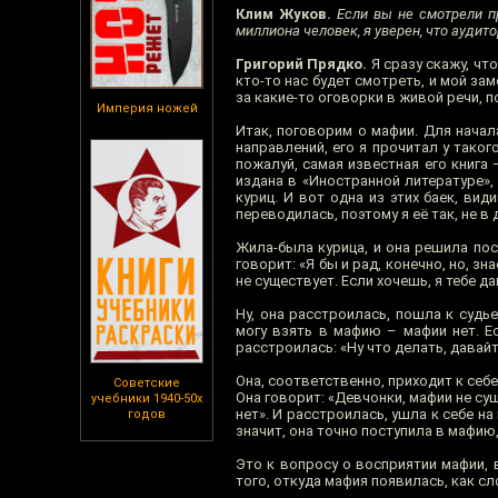
Клим Жуков.
Если вы не смотрели пр
миллиона человек, я уверен, что аудит
Григорий Прядко.
Я сразу скажу, что
кто-то нас будет смотреть, и мой зам
за какие-то оговорки в живой речи, по
Империя ножей
Итак, поговорим о мафии. Для начал
направлений, его я прочитал у таког
пожалуй, самая известная его книга
издана в «Иностранной литературе»,
куриц. И вот одна из этих баек, ви
переводилась, поэтому я её так, не 
Жила-была курица, и она решила пос
говорит: «Я бы и рад, конечно, но, зн
не существует. Если хочешь, я тебе да
Ну, она расстроилась, пошла к судье
могу взять в мафию – мафии нет. Ес
расстроилась: «Ну что делать, давай
Она, соответственно, приходит к себ
Советские
Она говорит: «Девчонки, мафии не сущ
учебники 1940-50х
нет». И расстроилась, ушла к себе н
годов
значит, она точно поступила в мафию,»
Это к вопросу о восприятии мафии, 
того, откуда мафия появилась, как сл