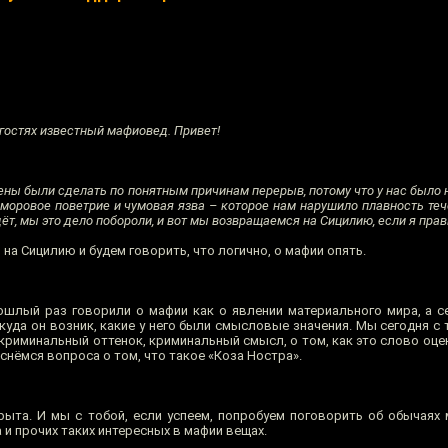
 гостях известный мафиовед. Привет!
ены были сделать по понятным причинам перерыв, потому что у нас было
 моровое поветрие и чумовая язва – которое нам нарушило плавность те
ёт, мы это дело побороли, и вот мы возвращаемся на Сицилию, если я пр
на Сицилию и будем говорить, что логично, о мафии опять.
шлый раз говорили о мафии как о явлении материального мира, а с
куда он возник, какие у него были смысловые значения. Мы сегодня с
и криминальный оттенок, криминальный смысл, о том, как это слово оц
оснёмся вопроса о том, что такое «Коза Ностра».
рыта. И мы с тобой, если успеем, попробуем поговорить об обычаях 
 и прочих таких интересных в мафии вещах.