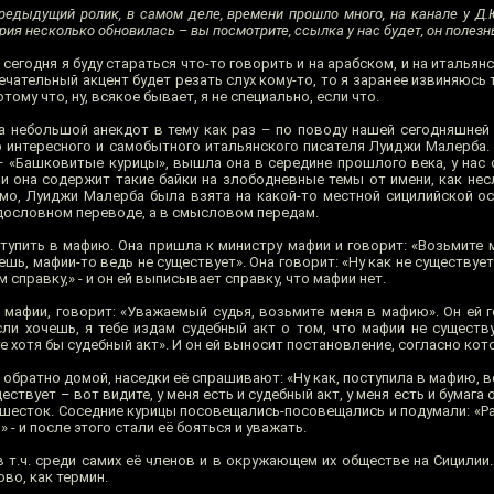
едыдущий ролик, в самом деле, времени прошло много, на канале у Д.
ория несколько обновилась – вы посмотрите, ссылка у нас будет, он полезн
 сегодня я буду стараться что-то говорить и на арабском, и на итальян
ечательный акцент будет резать слух кому-то, то я заранее извиняюсь т
тому что, ну, всякое бывает, я не специально, если что.
а небольшой анекдот в тему как раз – по поводу нашей сегодняшней 
о интересного и самобытного итальянского писателя Луиджи Малерба. 
 – «Башковитые курицы», вышла она в середине прошлого века, у нас 
 и она содержит такие байки на злободневные темы от имени, как нес
димо, Луиджи Малерба была взята на какой-то местной сицилийской ос
в дословном переводе, а в смысловом передам.
тупить в мафию. Она пришла к министру мафии и говорит: «Возьмите м
аешь, мафии-то ведь не существует». Она говорит: «Ну как не существует
м справку,» - и он ей выписывает справку, что мафии нет.
 мафии, говорит: «Уважаемый судья, возьмите меня в мафию». Он ей г
ли хочешь, я тебе издам судебный акт о том, что мафии не существуе
те хотя бы судебный акт». И он ей выносит постановление, согласно кот
е обратно домой, наседки её спрашивают: «Ну как, поступила в мафию, в
ествует – вот видите, у меня есть и судебный акт, у меня есть и бумага
а шесток. Соседние курицы посовещались-посовещались и подумали: «Ра
 - и после этого стали её бояться и уважать.
в т.ч. среди самих её членов и в окружающем их обществе на Сицилии
ово, как термин.