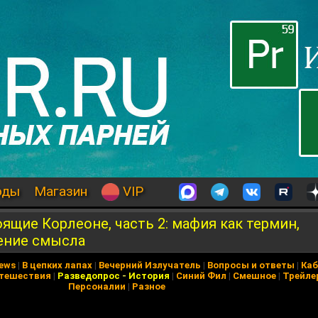
оды
Магазин
VIP
ящие Корлеоне, часть 2: мафия как термин,
ение смысла
News
|
В цепких лапах
|
Вечерний Излучатель
|
Вопросы и ответы
|
Каб
тешествия
|
Разведопрос
-
История
|
Синий Фил
|
Смешное
|
Трейле
Персоналии
|
Разное