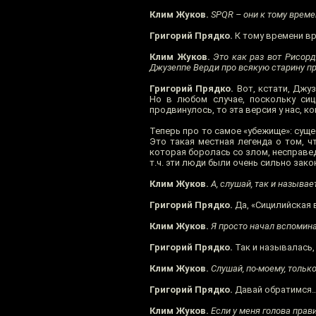
Клим Жуков.
SPQR – они к тому времен
Григорий Прядко.
К тому времени вря
Клим Жуков.
Это как раз вот Рисорд
Джузеппе Верди про всякую старину при
Григорий Прядко.
Вот, кстати, Джу
Но в любом случае, поскольку си
продвинулось, то эта версия у нас, 
Теперь про то самое «убежище»: суще
Это такая местная легенда о том, ч
которая боролась со злом, несправед
т.ч. эти люди были очень сильно зак
Клим Жуков.
А, слушай, так и называе
Григорий Прядко.
Да, «Сицилийская 
Клим Жуков.
Я просто начал вспоминат
Григорий Прядко.
Так и называлась, 
Клим Жуков.
Слушай, по-моему, только
Григорий Прядко.
Давай обратимся
Клим Жуков.
Если у меня голова прави