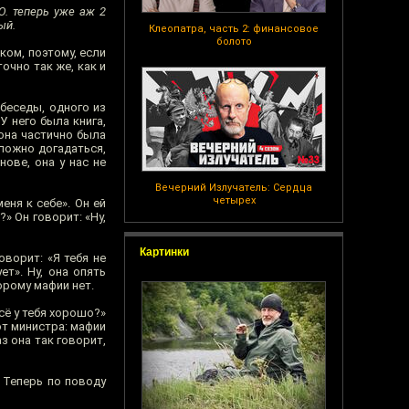
Ю. теперь уже аж 2
ый.
Клеопатра, часть 2: финансовое
болото
ском, поэтому, если
очно так же, как и
беседы, одного из
У него была книга,
она частично была
ложно догадаться,
нове, она у нас не
Вечерний Излучатель: Сердца
четырех
еня к себе». Он ей
?» Он говорит: «Ну,
Картинки
оворит: «Я тебя не
т». Ну, она опять
орому мафии нет.
сё у тебя хорошо?»
 от министра: мафии
з она так говорит,
. Теперь по поводу