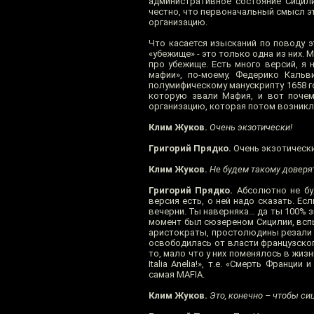
административное состояние Сицили
честно, что первоначальный смысл э
организацию.
Что касается изысканий по поводу э
«убежище» - это только одна из них. 
про убежище. Есть много версий, я 
мафии», по-моему, Федерико Кальв
полумифическому манускрипту 1658 го
которую звали Мафия, и вот почем
организацию, которая потом возникл
Клим Жуков.
Очень экзотически!
Григорий Прядко.
Очень экзотически
Клим Жуков.
Не будем такому доверя
Григорий Прядко.
Абсолютно не буд
версия есть, о ней надо сказать. Ес
вечерни. Ты наверняка… да ты 100% з
момент был сюзереном Сицилии, вспы
аристократы, простолюдины резали ф
освободилась от власти французского
то, мало что у них поменялось в жизн
Italia Anelia!», т.е. «Смерть Франц
самая MAFIA.
Клим Жуков.
Это, конечно – чтобы с