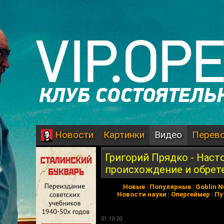
Картинки
Видео
Перев
Новости
Григорий Прядко - Насто
происхождение и обрет
Новые
|
Популярные
|
Goblin 
Новости науки
|
Опергеймер
|
Пу
01.10.20