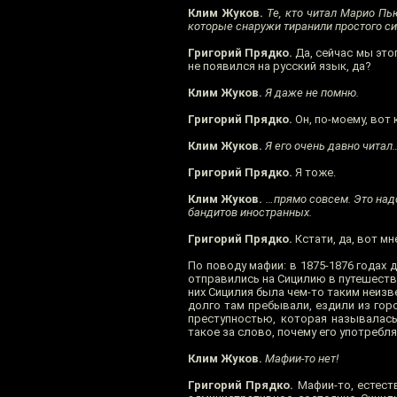
Клим Жуков.
Те, кто читал Марио Пью
которые снаружи тиранили простого си
Григорий Прядко.
Да, сейчас мы этог
не появился на русский язык, да?
Клим Жуков.
Я даже не помню.
Григорий Прядко.
Он, по-моему, вот 
Клим Жуков.
Я его очень давно читал
Григорий Прядко.
Я тоже.
Клим Жуков.
…прямо совсем. Это надо
бандитов иностранных.
Григорий Прядко.
Кстати, да, вот мн
По поводу мафии: в 1875-1876 годах
отправились на Сицилию в путешеств
них Сицилия была чем-то таким неизв
долго там пребывали, ездили из горо
преступностью, которая называлась
такое за слово, почему его употребляю
Клим Жуков.
Мафии-то нет!
Григорий Прядко.
Мафии-то, естест