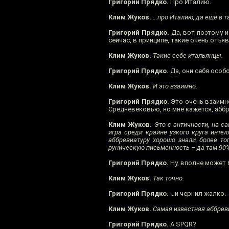
Григорий Прядко.
Про Италию.
Клим Жуков.
…про Италию, да ещё в т
Григорий Прядко.
Да, вот поэтому и
сейчас, в принципе, такие очень отъя
Клим Жуков.
Такие себе итальянцы.
Григорий Прядко.
Да, они себя особо
Клим Жуков.
И это взаимно.
Григорий Прядко.
Это очень взаимно,
Средневековью, но мне кажется, аббр
Клим Жуков.
Это с античности, на са
игра среди крайне узкого круга инте
аббревиатуру хорошо знали, более тог
руническую письменность – да там 90% 
Григорий Прядко.
Ну, вполне может 
Клим Жуков.
Так точно.
Григорий Прядко.
…и чернил жалко.
Клим Жуков.
Самая известная аббреви
Григорий Прядко.
А SPQR?