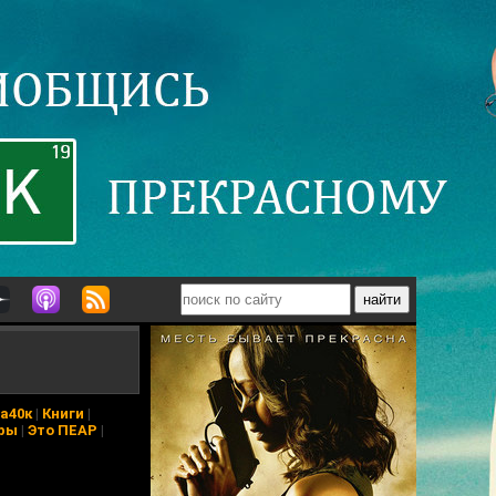
а40к
|
Книги
|
ры
|
Это ПЕАР
|