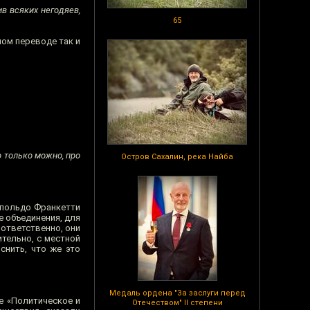
ив всяких негодяев,
65
ном переводе так и
о только можно, про
Остров Сахалин, река Найба
опольдо Франкетти
е объединения, для
оответственно, они
ительно, с местной
снить, что же это
Медаль ордена "За заслуги перед
е «Политическое и
Отечеством" II степени