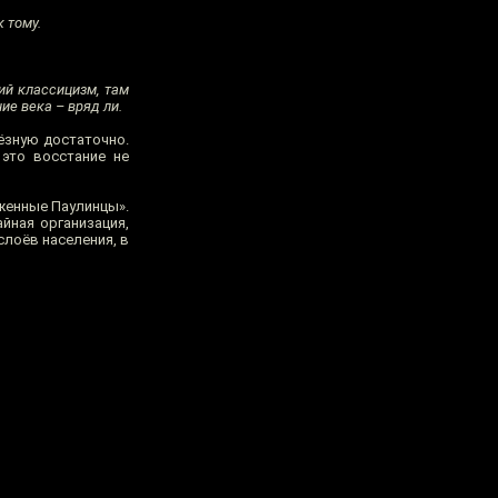
к тому.
ий классицизм, там
ие века – вряд ли.
ёзную достаточно.
это восстание не
аженные Паулинцы».
йная организация,
слоёв населения, в