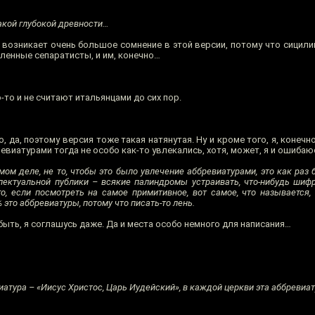
акой глубокой древности…
 возникает очень большое сомнение в этой версии, потому что сицили
вленные сепаратисты, и им, конечно…
-то и не считают итальянцами до сих пор.
 да, поэтому версия тоже такая натянутая. Ну и кроме того, я, конечно
евиатурами тогда не особо как-то увлекались, хотя, может, я и ошибаю
мом деле, не то, чтобы это было увлечение аббревиатурами, это как раз
ллектуальной публики – всякие палиндромы устраивать, что-нибудь шифро
о, если посмотреть на самое примитивное, вот самое, что называется, a
это аббревиатуры, потому что писать-то лень.
быть, я соглашусь даже. Да и места особо немного для написания…
атура – «Иисус Христос, Царь Иудейский», в каждой церкви эта аббревиат