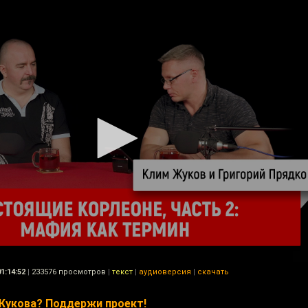
01:14:52
|
233576 просмотров
|
текст
|
аудиоверсия
|
скачать
Жукова? Поддержи проект!