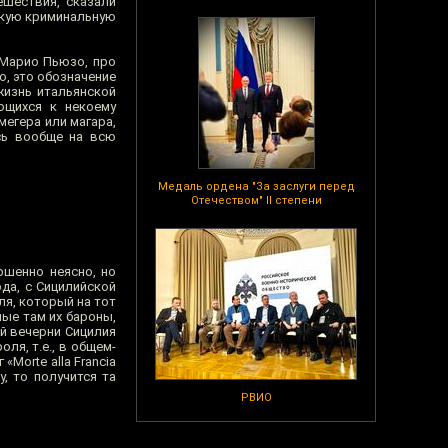
ешествия, сказали
некую криминальную
 Марио Пьюзо, про
о, это обозначение
жизнь итальянской
ющихся к некоему
мегера или магара,
сь вообще на всю
Медаль ордена "За заслуги перед
Отечеством" II степени
ршенно неясно, но
ода, с Сицилийской
ля, который на тот
ые там их бароны,
й вечерни Сицилия
ля, т.е., в общем-
Morte alla Francia
у, то получится та
РВИО