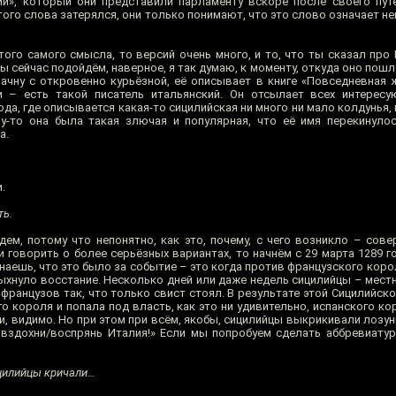
и», который они представили парламенту вскоре после своего пут
того слова затерялся, они только понимают, что это слово означает 
того самого смысла, то версий очень много, и то, что ты сказал про
Мы сейчас подойдём, наверное, я так думаю, к моменту, откуда оно пошл
начну с откровенно курьёзной, её описывает в книге «Повседневная 
и – есть такой писатель итальянский. Он отсылает всех интересу
да, где описывается какая-то сицилийская ни много ни мало колдунья, 
у-то она была такая злючая и популярная, что её имя перекинуло
а.
.
ть.
ем, потому что непонятно, как это, почему, с чего возникло – сове
ли говорить о более серьёзных вариантах, то начнём с 29 марта 1289 г
наешь, что это было за событие – это когда против французского коро
хнуло восстание. Несколько дней или даже недель сицилийцы – местн
ранцузов так, что только свист стоял. В результате этой Сицилийско
 короля и попала под власть, как это ни удивительно, испанского коро
и, видимо. Но при этом при всём, якобы, сицилийцы выкрикивали лозунг «
ии и вздохни/воспрянь Италия!» Если мы попробуем сделать аббревиатур
ицилийцы кричали…