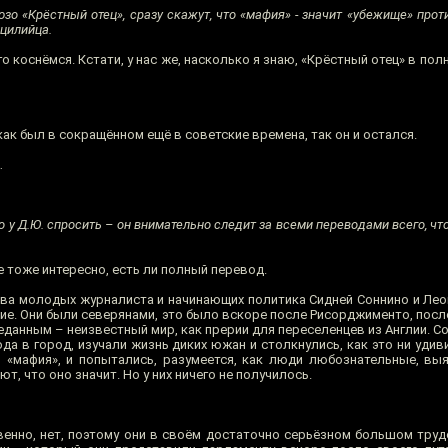
зо «Крёстный отец», сразу скажут, что «мафия» - значит «убежище» прот
цилийца.
о коснёмся. Кстати, у нас же, насколько я знаю, «Крёстный отец» в пол
как был в сокращённом ещё в советские времена, так он и остался.
…
 у Д.Ю. спросить – он внимательно следит за всеми переводами всего, чт
е тоже интересно, есть ли полный перевод.
 два молодых журналиста и начинающих политика Сидней Соннино и Ле
ие. Они были северянами, это было вскоре после Рисорджименто, посл
еданным – неизвестный мир, как прерии для переселенцев из Англии. С
да в город, изучали жизнь диких южан и столкнулись, как это ни удив
 «мафия», и попытались, разумеется, как люди любознательные, выя
т, что оно значит. Но у них ничего не получилось.
венно, нет, поэтому они в своём достаточно серьёзном большом труд