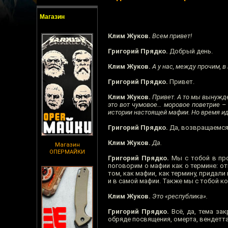
Магазин
Клим Жуков.
Всем привет!
Григорий Прядко.
Добрый день.
Клим Жуков.
А у нас, между прочим, в
Григорий Прядко.
Привет.
Клим Жуков.
Привет. А то мы вынужд
это вот чумовое… моровое поветрие –
истории настоящей мафии. Но время ид
Григорий Прядко.
Да, возвращаемся 
Клим Жуков.
Да.
Магазин
ОПЕРМАЙКИ
Григорий Прядко.
Мы с тобой в про
поговорим о мафии как о термине: от
том, как мафии, как термину, придал
и в самой мафии. Также мы с тобой к
Клим Жуков.
Это «республика».
Григорий Прядко.
Всё, да, тема зак
обряде посвящения, омерта, вендетта