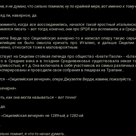
и, я не думаю, что сильно помнили, ну по крайней мере, вот именно к тому-
д ли, наверное, да.
жименто, когда все воссоединились, начался такой яростный итальянск
нялся писать – вот тогда, конечно, они про SPQR все вспомнили, а в Средн
зеппе Верди про Сицилийскую вечерню-то и написал оперу такую серь
цилийцам не было смысла кричать про Италию, и дальше Сицилии 
конечно, относится тоже к маловероятным.
ствует на Сицилии стойкая легенда про общество «Беати Паоли» - «Бл
то в Средние века и в позднее Средневековье существовала некая та
ливостью, и т.д. Она включала в себя участников из самых различных 
онспирированы и проводили свои собрания в пещерах на Трапани…
тся - «Сицилийская вечерня», опера Джузеппе Верди, извини, пожалуйста…
вечерня».
ь, как она могла называться – вот точно!
да.
 «Сицилийская вечерня» не 1289-ый, а 1282-ой.
…
льно помнит, я что-то начал думать…