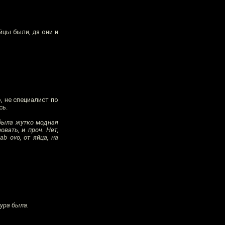
йцы были, да они и
, не специалист по
сь.
 была жутко модная
вать, и проч. Нет,
b ovo, от яйца, на
ура была.