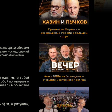
Признание Меркель и
возвращение России в большой
спорт
 некоторым образом
чения исследований
авильно понимаю?
Атака БПЛА на Геленджик и
егодня мы с тобой
открытие Ормузского пролива
 тобой поговорим о
енивали в обществе
мафии, о ритуалах,