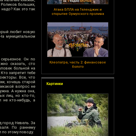
. Роликов больших,
 надо? Как это так
Атака БПЛА на Геленджик и
открытие Ормузского пролива
торый любит новую
 На муниципальном
серьезное. Он по
Клеопатра, часть 2: финансовое
ожно сказать, сто
болото
еловек больной на
 Кто запретит тебе
оекторы. Все, что
гии, хочешь старой
Картинки
никакой вопрос не
ужна. А нужна она,
ых лиц, но кто-то,
 не кто-нибудь, а
од город Невель. За
валя. По раннему
л по этому поводу.