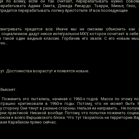
дя по всему, если он так считает, перерабатывать нужно совсе
ерабатывать Адама Смита, Дэвида Рикардо. Тьерри, Минье, Гизо,
придется перерабатывать логику Аристотеля. И все последующие.
сматривать придется все. Иначе мы не сможем объяснить как а
оциализмом дадут некое интегральное МХУ, которое сочетает в себе..
л такой один видный классик. Горбачев его звали. С его новым м
но...
ут. Достоинства возрастут и появятся новые.
бъяснят.
 Поженить это пытались, начиная с 1960-х годов. Масса по этому по
трашно критиковали в 1960-е годы. Потому, что не может быть т
сторону. Они тянут в разные стороны. Нельзя их направить... Не получи
рки практикой. Никакой вообще. Потому, что попытки поженить социа
оюза и всего Варшавского блока. Что тут творилось на территории Ва
ивая Карабахом прямо сейчас.