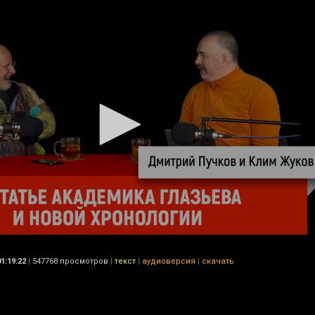
01:19:22
|
547768 просмотров
|
текст
|
аудиоверсия
|
скачать