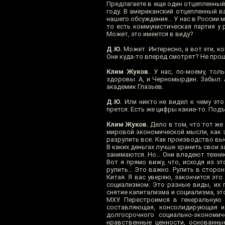
Предлагаете в еще один отцепленный 
году. В американский отцепленный в
нашего обсуждения... У нас в России
то есть коммунистическая партия у 
Может, это имеется в виду?
Д.Ю.
Может. Интересно, а вот эти, ко
Они куда-то вперед смотрят? Не прош
Клим Жуков.
У нас, по-моему, тол
здоровы. А, и Черномырдин. Забыл.
академик Глазьев.
Д.Ю.
Или никто не видел к чему это
прется. Есть же цифры какие-то. Подъ
Клим Жуков.
Дело в том, что тот же
мировой экономической мысли, как э
разрулить все. Как производство выс
В каких деньгах лучше хранить свои з
занимаются. Но... Они владеют техни
Вот я прямо вижу, что, исходя из э
рулить... Это важно. Рулить в сторо
Китая. Я вас уверяю, закончится эт
социализмом. Это разные виды, их п
снятие капитализма и социализма, эт
МХУ. Перестроимся в генеральную 
составляющая, консолидирующая и
долгосрочного социально-экономи
нравственные ценности, основанны