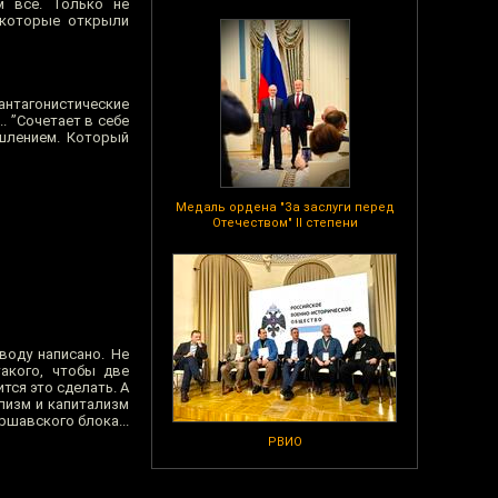
м все. Только не
 которые открыли
нтагонистические
. ”Сочетает в себе
ышлением. Который
Медаль ордена "За заслуги перед
Отечеством" II степени
воду написано. Не
акого, чтобы две
тся это сделать. А
лизм и капитализм
ршавского блока...
РВИО