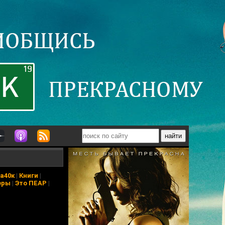
а40к
|
Книги
|
еры
|
Это ПЕАР
|