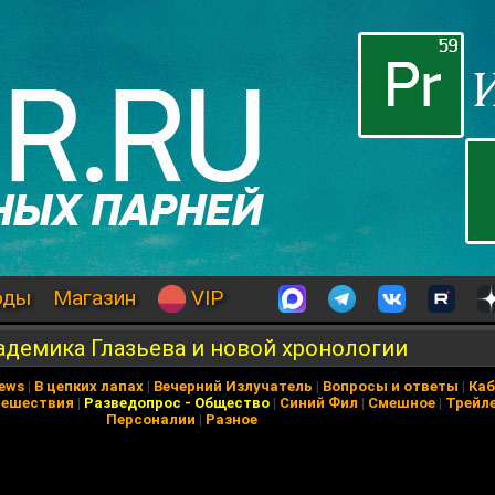
оды
Магазин
VIP
адемика Глазьева и новой хронологии
News
|
В цепких лапах
|
Вечерний Излучатель
|
Вопросы и ответы
|
Каб
тешествия
|
Разведопрос
-
Общество
|
Синий Фил
|
Смешное
|
Трейл
Персоналии
|
Разное