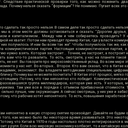
. Следствие практической проверки того, как можно поженить два
да. Почему нельзя сказать ”формации”? Не понимаю. Пугает всех это 
то сделать так просто нельзя. В самом деле так просто сделать нельз
с мы в этом месте должны остановиться и сказать: ”Дорогие друзья,
мом и капитализмом... Между чем и чем собираетесь проводить? У 
дной не хватит. Потом нам приводят пример Китая, где у власти коммун
У них получилось. И нам бы всем так же”. Чтобы получилось так же, как 
ла коммунистическая партия. Настоящая коммунистическая партия, а 
ию нужно взять. Которая застроит... Точнее, не застроит, а построит
ть вам что-то развалить. То есть, смотрите, у нас на планете такой
ить, ее нет. Вы говорите про мирохозяйственный уклад. Во всем мире 
момента у нас нет. Во-вторых... Второе. Кто вам сказал, что в Китае к
академик, экономист. Вы владеете методиками специальными, цифрами
личку. Почему вы не можете посчитать? В Китае этот процесс, мягко гов
астоящему. Потому, что там непонятно кто победит. Коммунистическая
бразовавшаяся группа миллиардеров, которая уже есть. У которых, м
унизма. Там уже все в порядке с отъемом прибавочной стоимости. То
 сильно лучше, чем окружающие. А сейчас смотришь, у них уже и забаст
ому, что рабочие хотят непонятного. То есть, повышения заработной 
ам непонятно в какую сторону снятие произойдет. Давайте не будем 
р того, как можно было бы некоторое время развиваться. Это некотор
 Потому, что Китай в 1970-е годы настолько плотно интегрировался в 
стоит у руля. Если всю мировую экономику колбасит, то и китайскую кол