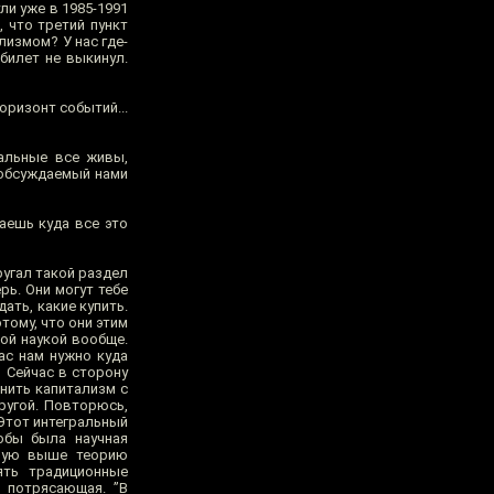
ли уже в 1985-1991
 что третий пункт
лизмом? У нас где-
билет не выкинул.
оризонт событий...
альные все живы,
 обсуждаемый нами
аешь куда все это
ругал такой раздел
ь. Они могут тебе
ать, какие купить.
отому, что они этим
той наукой вообще.
час нам нужно куда
? Сейчас в сторону
енить капитализм с
ругой. Повторюсь,
 Этот интегральный
обы была научная
нную выше теорию
ять традиционные
 потрясающая. ”В