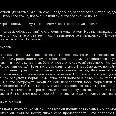
бственную статью. И с ним очень подробное, развернутое интервью, где
. Чтобы его точно, правильно поняли. Я его правильно понял.
 у простолюдина. Ему-то это зачем? Вот этот бред. Он зачем?
же, человек образованный, с системным мышлением. Новым, правда, оч
ечь о том в его статье, что... Называется она прекрасно. ”Духов
 согласиться. Потому, что...
 скрепы.
атегория экономическая. Потому, что все происходит от экономики.
 Глазьев рассказал о том, что есть несколько мирохозяйственных укл
ания и господства неизбежно нового мирохозяйственного уклад
ственный уклад”. Звучит это все сильно умно. И вообще даже не пойм
 собственно речь. ”Новый мирохозяйственный уклад. Фактически в
оречие между социализмом и капитализмом. Пользуясь приемами диале
 как результат борьбы единства противоположностей. В синтезе к
и. Но это потребует кардинальной переработки всей формационно
 человечества”. Вот тут прямо все прекрасно. Потому, что снятие п
ервых, снятие - это строгая диалектическая научная категория. Кото
жанием. Вот снятием противоречий капитализма и социализма является 
гда-то учили.
азьева этому точно учили. Слова-то он помнит правильные, но, по-мо
нятие он, судя по всему, плохо себе представляет. ”Что потребует