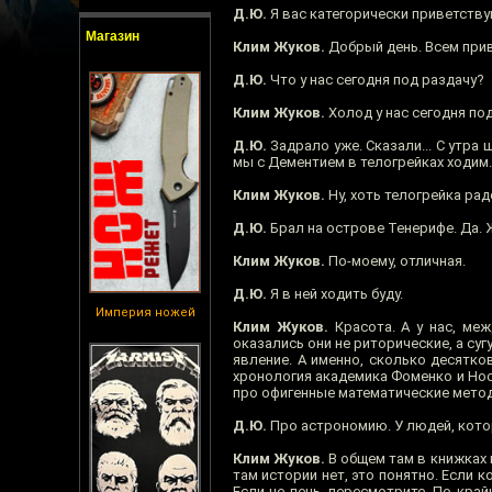
Д.Ю.
Я вас категорически приветству
Магазин
Клим Жуков.
Добрый день. Всем прив
Д.Ю.
Что у нас сегодня под раздачу?
Клим Жуков.
Холод у нас сегодня под
Д.Ю.
Задрало уже. Сказали... С утра 
мы с Дементием в телогрейках ходим.
Клим Жуков.
Ну, хоть телогрейка рад
Д.Ю.
Брал на острове Тенерифе. Да. 
Клим Жуков.
По-моему, отличная.
Д.Ю.
Я в ней ходить буду.
Империя ножей
Клим Жуков.
Красота. А у нас, меж
оказались они не риторические, а су
явление. А именно, сколько десятко
хронология академика Фоменко и Носов
про офигенные математические методы
Д.Ю.
Про астрономию. У людей, которы
Клим Жуков.
В общем там в книжках н
там истории нет, это понятно. Если к
Если не лень, пересмотрите. По край