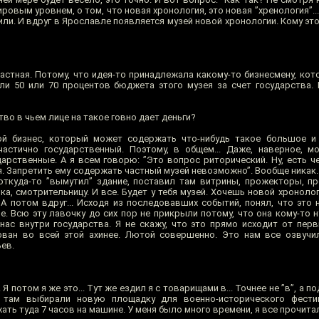
овым уровнем, о том, что новая хронология, это новая ”хренология”..
нили. И вдруг в Ярославле появляется музей новой хронологии. Кому это
астная. Потому, что идея-то принадлежала какому-то бизнесмену, ко
ли 50 или 70 процентов бюджета этого музея за счет государства.
во в чьем лице на такое говно дает деньги?
ой бизнес, который может содержать что-нибудь такое большое и 
астично государственный. Поэтому, в общем... Даже, наверное, м
дарственные. А я всем говорю: ”Это вопрос риторический. Ну, есть ч
я. Запретить ему содержать частный музей невозможно”. Вообще никак.
ткуда-то ”вымутил” здание, поставил там витрины, прожекторы, пр
а, смотрительницу. И все. Будет у тебя музей. Хочешь новой хроноло
 А потом вдруг... Исходя из последовавших событий, понял, что это 
. Всю эту лавочку до сих пор не прикрыли потому, что она кому-то н
 нас внутри государства. Я не скажу, что это прямо исходит от перв
ван во всей этой ахинее. Лютой совершенно. Это нам все озвучил
ев.
 потом я же это... Тут же ездил я с товарищами в... Точнее не ”в”, а п
 там выбирали новую площадку для военно-исторического фести
ать туда 7 часов на машине. У меня было много времени, я все прочита