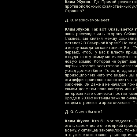
Клим Жуков.
Да. Прямой результат
противоположных хозяйственных укла
Страшно?
Д.Ю.
Марксизмом веет.
Клим Жуков.
Так вот. Оказывается э
наши рассуждения в сторону. Сейча
Глазьев, вы снятия между социализ
остался? В Северной Корее?” Но ее о
а внизу находится капитализм. Вот. ”
первых, чтобы у вас к власти приш
откуда-то эту коммунистическую парт
новую армию. Которая не будет дава
партии, которая всех готова возглав
уклад должен быть. То есть, одного 
произошло? Из чего это видно? Вы 
эти цифры правильно расставить в таб
закончен. Он даже и не начался по-н
самом деле там пока наверху, или о
интересы категорически против комм
Вроде в 2000-х китайцы зажили очень
людям стреляют и арестовывают. Пот
Д.Ю.
С чего бы это?
Клим Жуков.
Кто бы мог подумать. Т
это в самом деле очень яркий приме
всему, у китайцев закончилось тоже.
что уже неважно какая у них партия 