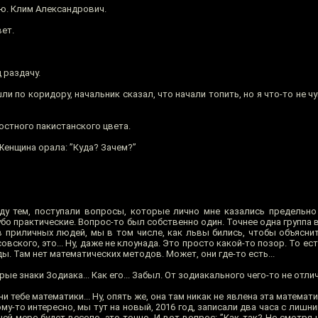
ю. Клим Александрович.
ет.
 раздачу.
шли по коридору, начальник сказал, что начали топить, но я что-то не ч
остного пакистанского цвета.
Женщина орала: ”Куда? Зачем?”
ду тем, поступали вопросы, которые лично мне казались предельно
губо практические. Вопрос-то был собственно один. Точнее одна группа
в приличных людей, мы в том числе, как львы бились, чтобы объяснит
ского, это... Ну, даже не клоунада. Это просто какой-то позор. То ест
. Там нет математических методов. Может, они где-то есть...
е знаки Зодиака... Как его... Забыл. От зодиакального чего-то не отли
и тебе математики... Ну, опять же, она там никак не явлена эта математи
ому-то интересно, мы тут на новый, 2016 год, записали два часа с лишни
ней мере будет весело, это точно. И вот вопрос: ”Как так? Не смотря 