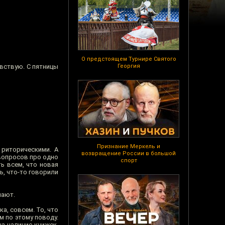
О предстоящем Турнире Святого
увствую. С пятницы
Георгия
Признание Меркель и
 риторическими. А
возвращение России в большой
 вопросов про одно
спорт
ь всем, что новая
ь, что-то говорили
чают.
ка, совсем. То, что
м по этому поводу.
на наличие книжек,