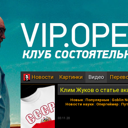
Картинки
Видео
Перев
Новости
Клим Жуков о статье ак
Новые
|
Популярные
|
Goblin 
Новости науки
|
Опергеймер
|
Пу
03.11.20