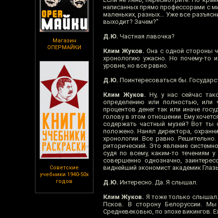
написанных прямо профессорами с мир
маленьких, разных... Уже все разъяс
выходит? Зачем?”
Д.Ю.
Частная лавочка?
Магазин
ОПЕРМАЙКИ
Клим Жуков.
Она с одной стороны ч
хронологию ужасно. Но почему-то и
уровне, но все равно.
Д.Ю.
Поинтересоваться бы. Государст
Клим Жуков.
Ну, у нас сейчас так
определению или полностью, или ч
процентов денег так или иначе госу
голову в этом отношении. Ему хочетс
содержать частный музей? Вот ты о
положено. Нанял директора, охранник
хронологии. Все равно. Решительно.
риторический. Это явление системное
судя по всему, каким-то течениям у
совершенно однозначно, заинтересо
виднейший экономист академик Глазь
Советские
учебники 1940-50х
годов
Д.Ю.
Интересно. Да. Я слышал.
Клим Жуков.
Я тоже только слышал. Я
Псков. В сторону Белоруссии. Мы
Средневековью, по эпохе викингов. Ех