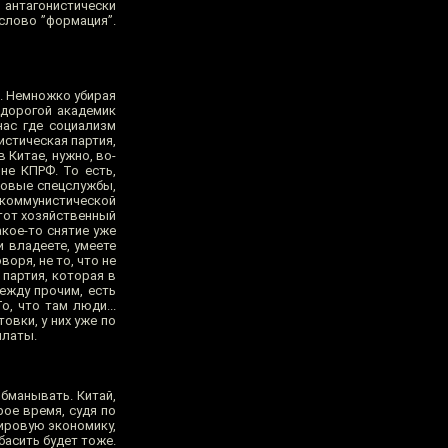
 антагонистически
слово ”формация”.
я. Немножко убирая
 дорогой академик
нас где социализм
истическая партия,
в Китае, нужно, во-
не КПРФ. То есть,
 новые спецслужбы,
 коммунистической
этот хозяйственный
акое-то снятие уже
 владеете, умеете
оря, не то, что не
 партия, которая в
ежду прочим, есть
, что там люди...
овки, у них уже по
платы.
обманывать. Китай,
ое время, судя по
мировую экономику,
басить будет тоже.