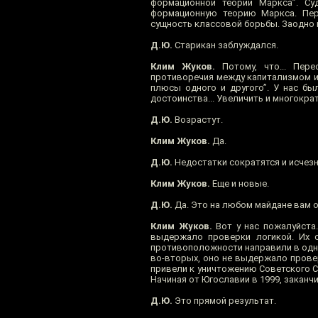
формационной теории Маркса”. Су
формационную теорию Маркса. Пер
сущность классовой борьбы. Заодно 
Д.Ю.
Старикан заблуждался.
Клим Жуков.
Потому, что... Пере
противоречия между капитализмом и с
плюсы одного и другого”. У нас бы
достоинства... Увеличить и многократ
Д.Ю.
Возрастут.
Клим Жуков.
Да.
Д.Ю.
Недостатки сократятся и исчезн
Клим Жуков.
Еще и новые.
Д.Ю.
Да. Это на любом майдане вам о
Клим Жуков.
Вот у нас пожалуйста.
выдержало проверки логикой. Их с
противоположности направили в одну 
во-вторых, оно не выдержало прове
привели к уничтожению Советского С
Начиная от Югославии в 1999, заканч
Д.Ю.
Это прямой результат.