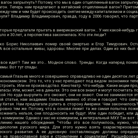
вагон запрыгнуть? Потому, что мы в один отцепленный вагон запрыгну
агон. Теперь нам предлагают в китайский отцепленный вагон? Притом,
 между чем и чем будет происходить снятие между капитализмом и социа
руля? Владимир Владимирович, правда, году в 2006 говорил, что парт
торые предлагали прыгать в американский вагон... У них какой-нибудь г
ло и 30 лет, а перспектива закончилась. Кто эти люди?
ько Борис Николаевич помер своей смертью и Егор Тимурович. Ост
 А все остальные живы, здоровы. Многие при делах. Один из них был
 все идет? Там же это... Модное слово. Тренды. Когда наперед поним
емы. Вот тут спады.
 самый Глазьев много и совершенно справедливо не один десяток лет 
кономиксизм. Это то, что у нас преподают под видом экономики тепер
троить. Или не производство. Кинотеатр. Что-нибудь. Какие акции прод
апасы. Или, может, не в деньгах. Это они все знают и могут посчитать п
кой. Но куда вырулить это сможет, они не знают. Они не занимаются э
той статьи, нам академик Глазьев именно об этом и говорит. Что сей
ну Китая. Нам предлагали рулить в сторону Америки. Чем закончилось
о ровно тем же. Потому, что в основе лежит та же самая попытка пож
оженить нельзя, они плодоносить не будут. Или один победит, или д
о коммунизм. Однако у нас не коммунизм, а интегральный МХУ. Так вот.
линию нашего обсуждения. ”Чтобы это все получилось, нужно, чт
деология русского мира. Для этого нужно взять охарактеризова
ческого развития. А ее духовную составляющую должны определ
е на православной вере и стремлении к социализму”. Расшифровка