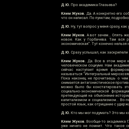
Д.Ю.
Про академика Глазьева?
Клим Жуков.
Да. А конкретно его со
что он написал. По пунктам, подробно
Д.Ю.
Ну, тут вопрос у меня сразу, как
Клим Жуков.
А вот зачем... Опять 
новое. Как у Горбачева. Там вся р
экономическая”. Тут конечно нельзя не
Д.Ю.
Сразу услышал, как заскрипели
Клим Жуков.
Да. Все в этом мире к
человеческом социуме. Нам академик
сейчас наступает время формиров
называться ”Интегральный мирохозяй
Пока наконец не прочитаешь о чем
снимается антагонистическое против
можно было бы констатировать это
социально-экономической формаци
претендующей на объяснение истории
капитализмом и социализмом... Во-п
простой язык, как отрицание с удер
Д.Ю.
Кто мы мог подумать? Это мы ко
Клим Жуков.
Вообще-то академика Гл
уже ничего не помнит. Что такое с