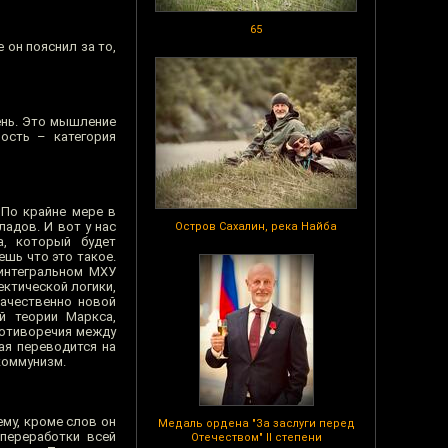
65
 он пояснил за то,
ень. Это мышление
ность – категория
 По крайне мере в
адов. И вот у нас
Остров Сахалин, река Найба
а, который будет
ешь что это такое.
 интегральном МХУ
ктической логики,
ачественно новой
й теории Маркса,
ротиворечия между
рая переводится на
коммунизм.
ему, кроме слов он
Медаль ордена "За заслуги перед
 переработки всей
Отечеством" II степени