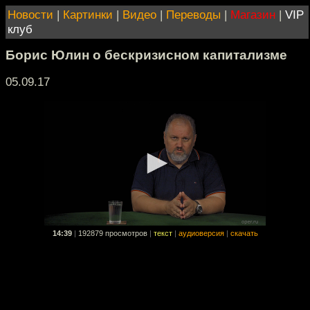
Новости
|
Картинки
|
Видео
|
Переводы
|
Магазин
|
VIP
клуб
Борис Юлин о бескризисном капитализме
05.09.17
14:39
|
192879 просмотров
|
текст
|
аудиоверсия
|
скачать