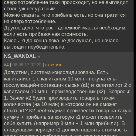
сверхпотребление таки происходит, но не выглядит
столь уж несуразным.
Можно сказать, что прибыль есть, но она тратится
на сверхпотребление.
Другое дело, что рост денежной массы необходим,
если есть прибавочная стоимость.
Каюсь, я до конца пока не дослушал, но начало
выглядит неубедительно.
NS_WANDAL
»
#4 |
06.09.17 02:29
|
ответить
Допустим, система консолидирована. Есть
капиталист 1 с капиталом 10 млн - покупатель-
госслужащий-поставщик сырья (к1) и капиталист 2 с
капиталом 10 млн - производственник (к2). Вопросы:
1. Зачем к2 будет производить товара в таком
количестве (на 10 млн) в котором он не сможет
сбыть к1? К2 необходимо произвести товар на такую
сумму + прибыль за которую к1 может позволить
себе купить (например 8 млн + 1 млн прибыли). В
следующем периоде к1 должен поднять стоимость
своих товаров необходимых для производства