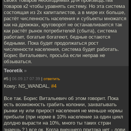
товаров к2 чтобы уравнять систему. Но эта система
состоящая из 2х капиталистов, а в мире их больше,
растёт численность населения и субъекты множатся
как на дрожжах, круговорот не останавливается так
как растёт рынок потребителей (сбыта), система
работает, богатые богатеют, бедные остаются
бедными. Пока будет продолжаться рост
численности населения, система будет работать.
Борис Витальевич, просьба если неправ не
обзываться.
Teoretik
»
#5 |
06.09.17 07:39
|
ответить
Кому: NS_WANDAL,
#4
Все так. Борис Витальевич об этом говорит. Пока
есть возможность грабить колонии, захватывать
рынки ну или прирост населения не меньше нормы
прибыли (при норме в 10% население за один цикл
долдно вырасти на 10%, много ты таких стран
знаешь？) все ок. Когда внешнего притока нет - лови