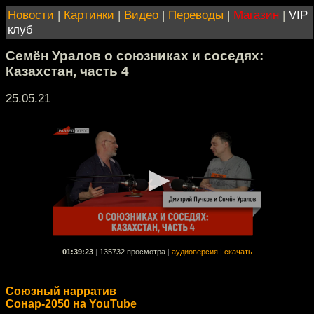
Новости
|
Картинки
|
Видео
|
Переводы
|
Магазин
|
VIP
клуб
Семён Уралов о союзниках и соседях:
Казахстан, часть 4
25.05.21
01:39:23
|
135732 просмотра
|
аудиоверсия
|
скачать
Союзный нарратив
Сонар-2050 на YouTube