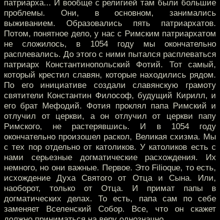
патриарха... И вообще с религией там были большие
проблемы. Они, в основном, занимались
выживанием. Образовались пять патриархатов.
Потом, понятное дело, у нас с Римским патриархатом
не сложилось, в 1054 году мы окончательно
расплевались. До этого с ними пытался расплеваться
патриарх Константинопольский Фотий. Тот самый,
который крестил славян, которые находились рядом.
По его инициативе создали славянскую грамоту
святители Константин Философ, будущий Кирилл, и
его брат Мефодий. Фотия проклял папа Римский и
отлучил от церкви, а он отлучил от церкви папу
Римского, не растерявшись. И в 1054 году
окончательно произошел раскол, Великая схизма. Мы
с тех пор отдельно от католиков. У католиков есть с
нами серьезные догматические расхождения. Их
немного, но они важные. Первое. Это Filioque, то есть,
исхождение Духа Святого от Отца и Сына. Или,
наоборот, только от Отца. И примат папы в
догматических делах. То есть, папа сам по себе
заменяет Вселенский Собор. Все, что он скажет
должно приниматься на веру однозначно.