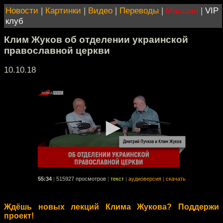
Новости
|
Картинки
|
Видео
|
Переводы
|
Магазин
|
VIP
клуб
Клим Жуков об отделении украинской
православной церкви
10.10.18
55:34
|
515927 просмотров
|
текст
|
аудиоверсия
|
скачать
Ждёшь новых лекций Клима Жукова? Поддержи
проект!