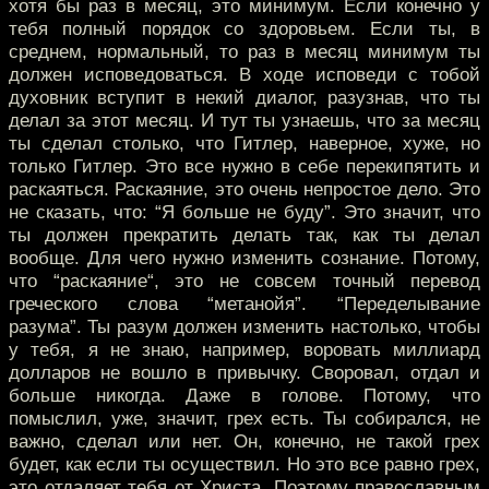
хотя бы раз в месяц, это минимум. Если конечно у
тебя полный порядок со здоровьем. Если ты, в
среднем, нормальный, то раз в месяц минимум ты
должен исповедоваться. В ходе исповеди с тобой
духовник вступит в некий диалог, разузнав, что ты
делал за этот месяц. И тут ты узнаешь, что за месяц
ты сделал столько, что Гитлер, наверное, хуже, но
только Гитлер. Это все нужно в себе перекипятить и
раскаяться. Раскаяние, это очень непростое дело. Это
не сказать, что: “Я больше не буду”. Это значит, что
ты должен прекратить делать так, как ты делал
вообще. Для чего нужно изменить сознание. Потому,
что “раскаяние“, это не совсем точный перевод
греческого слова “метанойя”. “Переделывание
разума”. Ты разум должен изменить настолько, чтобы
у тебя, я не знаю, например, воровать миллиард
долларов не вошло в привычку. Своровал, отдал и
больше никогда. Даже в голове. Потому, что
помыслил, уже, значит, грех есть. Ты собирался, не
важно, сделал или нет. Он, конечно, не такой грех
будет, как если ты осуществил. Но это все равно грех,
это отдаляет тебя от Христа. Поэтому православным