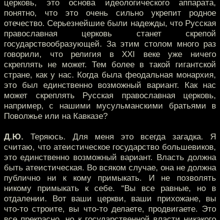
церковь, это основа идеологического аппарата,
понятно, что это очень сильно укрепит родное
отечество. Серьезнейшие были надежды, что Русская
православная церковь станет скрепой
государствообразующей. За этим столом много раз
говорили, что религия в XXI веке уже ничего
скреплять не может. Тем более в такой гигантской
стране, как у нас. Когда была феодальная монархия,
это был единственно возможный вариант. Как нас
может скреплять Русская православная церковь,
например, с нашими мусульманскими братьями в
Поволжье или на Кавказе?
Д.Ю.
Теряюсь. Для меня это всегда загадка. Я
считаю, что атеистическое государство большевиков,
это единственно возможный вариант. Власть должна
быть атеистическая. Во всяком случае, она не должна
публично ни к кому примыкать. И не позволять
никому примыкать к себе. “Вы все равные, но в
отдалении. Вот ваши церкви, ваши прихожане, вы
что-то строите, вы что-то делаете, продвигаете. Это
все прекрасно, но к государственной власти никакого