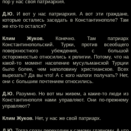
пор у нас своя патриархия.
Д.Ю.
И вот у нас патриархия. А вот эти граждане,
которые остались заседать в Константинополе? Там
же кто-то остался?
Клим Жуков.
Конечно. Там патриарх
Константинопольский. Турки, против всеобщего
поверхностного убеждения, с большой
осторожностью относились к религии. Потому, что на
какой-то момент население мусульманской Турции
было более, чем наполовину христианское. Всех
вырезать? Да вы что! А с кого налоги получать? Нет,
они с большим почтением относились.
Д.Ю.
Разумно. Но вот мы живем, а какие-то люди из
Константинополя нами управляют. Они по-прежнему
управляют?
Клим Жуков.
Нет, у нас же свой патриарх.
Д.Ю.
Тогда сразу переходим к самому главному. А что