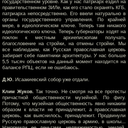
государственном уровне. Как у нас патриарх ездил на
правительственном ЗИЛе, как его стало охранять КГБ,
патриарха непосредственно. Его ввели натурально в
органы государственного управления. По крайней
мере, в идеологическом ключе. Теперь там никакого
идеологического ключа. Теперь губернаторы ходят на
поклон к местным архиепископам получать
благословение на стройки, на отмены стройки. Мы
все наблюдаем, как Русская православная церковь
забирает себе памятники архитектуры. У нас больше
5,5 тысяч объектов на данный момент находится на
балансе РПЦ, если не ошибаюсь.
Д.Ю.
Исаакиевский собор уже отдали.
Клим Жуков.
Так точно. Не смотря на все протесты
причастной общественности музейной. По фигу.
Потому, что музейная общественность явно никаким
образом к власти не принадлежит, а православная
церковь, как выяснилось, принадлежит. Продвинули
Русскую православную церковь в армию, в школы...
Накормили ее деньгами, недвижимостью, землей,