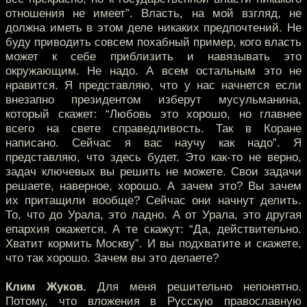
отношения не имеет”. Власть, на мой взгляд, не
должна иметь в этом деле никаких предпочтений. Не
буду приводить совсем похабный пример, кого власть
может к себе приблизить и навязывать это
окружающим. Не надо. А всем остальным это не
нравится. Я представляю, что у нас начнется если
внезапно президентом изберут мусульманина,
который скажет: “Любовь это хорошо, но главнее
всего на свете справедливость. Так в Коране
написано. Сейчас я вас научу как надо”. Я
представляю, что здесь будет. Это как-то не верно,
задач ключевых вы решить не можете. Свои задачи
решаете, наверное, хорошо. А зачем это? Вы зачем
их притащили вообще? Сейчас они начнут делить.
То, что до Урала, это ладно. А от Урала, это другая
епархия окажется. А те скажут: “Да, действительно.
Хватит кормить Москву”. И вы подхватите и скажете,
что так хорошо. Зачем вы это делаете?
Клим Жуков.
Для меня решительно непонятно.
Потому, что вложения в Русскую православную