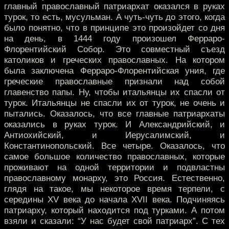
главный православный патриархат оказался в руках
турок, то есть, мусульман. А чуть-чуть до этого, когда
было понятно, что в принципе это произойдет со дня
на день, в 1444 году произошел Ферраро-
Флорентийский Собор. Это совместный съезд
католиков и греческих православных. На котором
была заключена Ферраро-Флорентийская уния, где
греческие православные признали над собой
главенство папы. Ну, чтобы итальянцы их спасли от
турок. Итальянцы не спасли их от турок, не очень и
пытались. Оказалось, что все главные патриархаты
оказались в руках турок. И Александрийский, и
Антиохийский, и Иерусалимский, и
Константинопольский. Все четыре. Оказалось, что
самое большое количество православных, которые
проживают на одной территории и подвластны
православному монарху, это Россия. Естественно,
глядя на такое, мы некоторое время терпели, с
середины XV века до начала XVII века. Подчиняясь
патриарху, который находится под турками. А потом
взяли и сказали: “У нас будет свой патриарх”. С тех