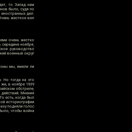
дет, то Запад нам
нов было, судя по
 иностранных дел.
 Очень жесткое вел
семи очень жестко
в середине ноября,
тское руководство
ский военный округ
роны мы, имели ли
. Но тогда на это
 же, в ноябре 1939
ерийском обстреле,
 действий. Мнения
То есть, когда был
кой историографии
разу подняли голос
было, чтобы война