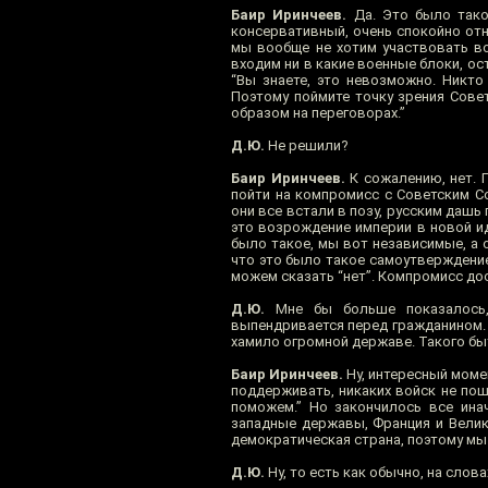
Баир Иринчеев.
Да. Это было такое
консервативный, очень спокойно отн
мы вообще не хотим участвовать во
входим ни в какие военные блоки, ос
“Вы знаете, это невозможно. Никто
Поэтому поймите точку зрения Сове
образом на переговорах.”
Д.Ю.
Не решили?
Баир Иринчеев.
К сожалению, нет. П
пойти на компромисс с Советским С
они все встали в позу, русским дашь
это возрождение империи в новой ид
было такое, мы вот независимые, а 
что это было такое самоутверждение
можем сказать “нет”. Компромисс дос
Д.Ю.
Мне бы больше показалось, 
выпендривается перед гражданином. 
хамило огромной державе. Такого бы
Баир Иринчеев.
Ну, интересный момен
поддерживать, никаких войск не пошл
поможем.” Но закончилось все инач
западные державы, Франция и Велико
демократическая страна, поэтому мы
Д.Ю.
Ну, то есть как обычно, на слова