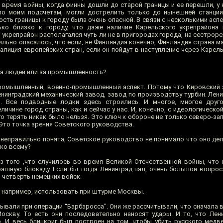
время войны, когда финны дошли до старой границы и ее перешли, у н
по моим подсчетам, могли дострелить только до нынешней станции
зость границы к городу была очень опасной. В связи с несколькими аспе
лько близко к городу, что даже наличие Карельского укрепрайона
 укрепрайон располагался чуть ли не в пригородах города, на сестрор
льно опасалось, что если, не Финляндия конечно, Финляндия страна ма
алиция европейских стран, если он пойдут в наступление через Карел
 за людей или за промышленность?
промышленный, военно-промышленный аспект. Потому что Кировский 
нинградский механический завод, завод по производству турбин. Ленин
. Все подводные лодки здесь строились. И многое, многое друго
чине город страны, как и сейчас у нас. И, конечно, с идеологической
о терять никак было нельзя. Это ключ к обороне не только северо-за
Это точка зрения Советского руководства.
еправильно понята, Советское руководство не понимало что оно дела
 ко всему?
з того ,что случилось во время Великой Отечественной войны, что
рашную блокаду. Если бы тогда Ленинград пал, очень большой вопрос
четверть немецких войск.
 например, использовать при штурме Москвы.
ывали при операции “Барбаросса”. Они же рассчитывали, что сначала 
скву. То есть они последовательно наносят удары. И то, что Лени
. И весь блицкриг был построен на том. чтобы убить русского медв