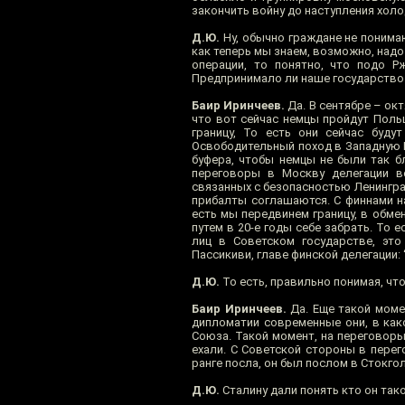
закончить войну до наступления холо
Д.Ю.
Ну, обычно граждане не понимаю
как теперь мы знаем, возможно, над
операции, то понятно, что подо Рж
Предпринимало ли наше государство
Баир Иринчеев.
Да. В сентябре – окт
что вот сейчас немцы пройдут Поль
границу, То есть они сейчас буду
Освободительный поход в Западную Б
буфера, чтобы немцы не были так б
переговоры в Москву делегации в
связанных с безопасностью Ленингра
прибалты соглашаются. С финнами на
есть мы передвинем границу, в обме
путем в 20-е годы себе забрать. То 
лиц в Советском государстве, эт
Пассикиви, главе финской делегации:
Д.Ю.
То есть, правильно понимая, чт
Баир Иринчеев.
Да. Еще такой моме
дипломатии современные они, в како
Союза. Такой момент, на переговоры 
ехали. С Советской стороны в пере
ранге посла, он был послом в Стокго
Д.Ю.
Сталину дали понять кто он тако