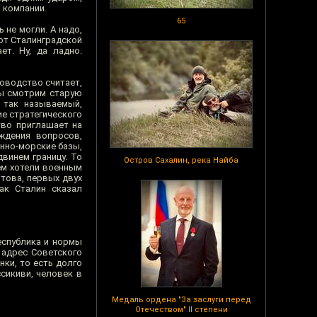
 компании.
65
 не могли. А надо,
 от Сталинградской
ет. Ну, да ладно.
ководство считает,
мы смотрим старую
 так называемый,
е стратегического
тво приглашает на
ждения вопросов,
нно-морские базы,
винем границу. То
Остров Сахалин, река Найба
ем хотели военным
отова, первых двух
ак Сталин сказал
еспублика и нормы
 адрес Советского
нки, то есть долго
сикиви, человек в
Медаль ордена "За заслуги перед
Отечеством" II степени