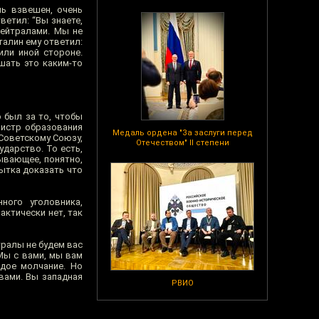
нь взвешен, очень
ветил: “Вы знаете,
нейтралами. Мы не
талин ему ответил:
или иной стороне.
шать это каким-то
 был за то, чтобы
нистр образования
Медаль ордена "За заслуги перед
 Советскому Союзу,
Отечеством" II степени
дарство. То есть,
ывающее, понятно,
ытка доказать что
ного уголовника,
ктически нет, так
тралы не будем вас
“Мы с вами, мы вам
рдое молчание. Но
вами. Вы западная
РВИО