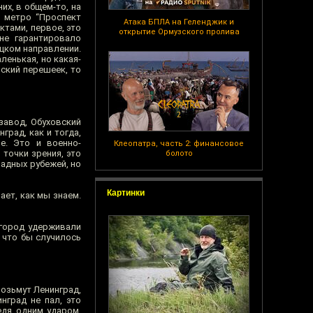
их, в общем-то, на
 метро “Проспект
Атака БПЛА на Геленджик и
ктами, первое, это
открытие Ормузского пролива
 не гарантировало
ецком направлении.
ленькая, но какая-
ьский перешеек, то
завод, Обуховский
град, как и тогда,
е. Это и военно-
Клеопатра, часть 2: финансовое
 точки зрения, это
болото
падных рубежей, но
Картинки
ет, как мы знаем.
 город удерживали
 что бы случилось
возьмут Ленинград,
нград не пал, это
едя одним ударом,