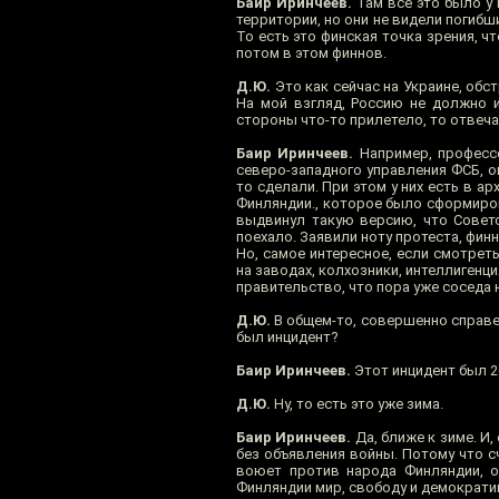
Баир Иринчеев.
Там все это было у
территории, но они не видели погибш
То есть это финская точка зрения, ч
потом в этом финнов.
Д.Ю.
Это как сейчас на Украине, обс
На мой взгляд, Россию не должно и
стороны что-то прилетело, то отвеча
Баир Иринчеев.
Например, професс
северо-западного управления ФСБ, о
то сделали. При этом у них есть в а
Финляндии., которое было сформиров
выдвинул такую версию, что Советс
поехало. Заявили ноту протеста, фин
Но, самое интересное, если смотреть
на заводах, колхозники, интеллиген
правительство, что пора уже соседа 
Д.Ю.
В общем-то, совершенно справед
был инцидент?
Баир Иринчеев.
Этот инцидент был 2
Д.Ю.
Ну, то есть это уже зима.
Баир Иринчеев.
Да, ближе к зиме. И
без объявления войны. Потому что сч
воюет против народа Финляндии, он
Финляндии мир, свободу и демократию