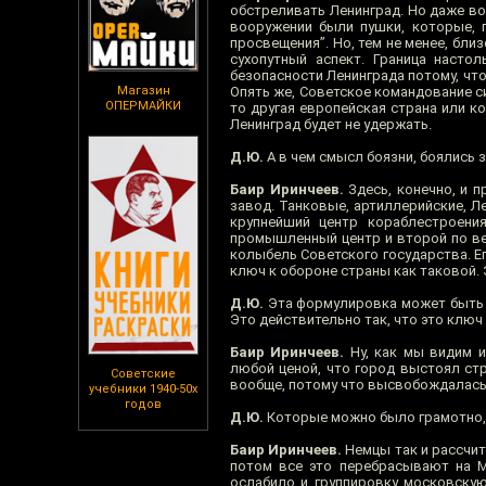
обстреливать Ленинград. Но даже во 
вооружении были пушки, которые, 
просвещения”. Но, тем не менее, бли
сухопутный аспект. Граница насто
безопасности Ленинграда потому, что
Магазин
Опять же, Советское командование си
ОПЕРМАЙКИ
то другая европейская страна или ко
Ленинград будет не удержать.
Д.Ю.
А в чем смысл боязни, боялись
Баир Иринчеев.
Здесь, конечно, и 
завод. Танковые, артиллерийские, Ле
крупнейший центр кораблестроения
промышленный центр и второй по вели
колыбель Советского государства. Ег
ключ к обороне страны как таковой. 
Д.Ю.
Эта формулировка может быть н
Это действительно так, что это ключ
Баир Иринчеев.
Ну, как мы видим и
любой ценой, что город выстоял ст
Советские
вообще, потому что высвобождалась 
учебники 1940-50х
годов
Д.Ю.
Которые можно было грамотно,
Баир Иринчеев.
Немцы так и рассчит
потом все это перебрасывают на Мо
ослабило и группировку московскую