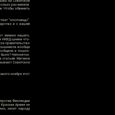
рывы на Советской
колько раз меняли.
ли. Чтобы обвинить
ответ “ополченцы”.
дарство и с вашей
т именно нашего,
ши НКВД-шники что-
ское правительство
Барышников вообще
сообщили и пошло-
о было? Непонятно.
а статьей. Митинги
изывают Советское
какого ноября этот
я против Финляндии
, Красная Армия не
нно, несет народу