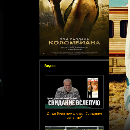
Видео
Дядя Вова про фильм "Свидание
вслепую"