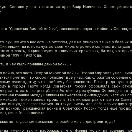
вую. Сегодня у нас в гостях историк Баир Иринчеев. Он же директ
.
книга “Сражения Зимней войны”, рассказывающая о войне в Финлянд
то лучшее что у нас есть на русском, да и на финском языке о боевых 
Финляндии, да и, пожалуй, во всем мире, огромное количество слухов
 можно сказать, энциклопедия о ключевых сражениях, битвах, которы
имой 1939 – 1940 года.
ь, в чем были причины данной войны?
я война, это часть Второй Мировой войны. Вторая Мировая у нас начал
вится понятно, что скоро полыхнет все у нас. Как сложатся союзные 
тскому руководству, что проблему безопасности Ленинграда нужно
году в городе Тарту, когда Советская Россия оформляла свои отн
перии, то есть это республика Эстония и республика Финляндия, то г
ативная граница между Великим княжеством финляндским, частью Рос
ближайшей точке граница прошла в 32-х километрах от центра Санкт-
была вынуждена согласиться на такую очень для себя невыгодную гр
й войной. Гражданская война в Советской России тогда еще продо
иях, лишь бы заключить.
, даже по тогдашним временам, спокойно могла дострелить, да?
анда именно так и изображала, что финны могли на границе по