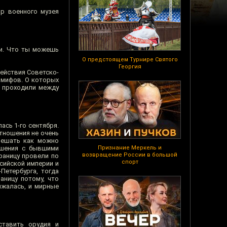
ор военного музея
ии. Что ты можешь
О предстоящем Турнире Святого
Георгия
действия Советско-
, мифов. О которых
е проходили между
ась 1-го сентября.
отношения не очень
 решать как можно
ошения с бывшими
Признание Меркель и
возвращение России в большой
раницу провели по
спорт
сийской империи и
Петербурга, тогда
аницу потому, что
лжалась, и мирные
ставить орудия и