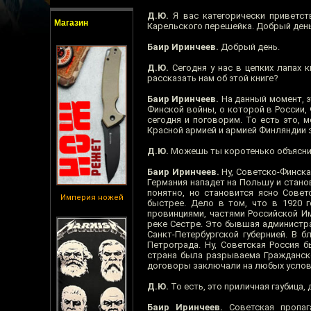
Д.Ю.
Я вас категорически приветст
Магазин
Карельского перешейка. Добрый день
Баир Иринчеев.
Добрый день.
Д.Ю.
Сегодня у нас в цепких лапах 
рассказать нам об этой книге?
Баир Иринчеев.
На данный момент, э
Финской войны, о которой в России, 
сегодня и поговорим. То есть это,
Красной армией и армией Финляндии з
Д.Ю.
Можешь ты коротенько объяснит
Баир Иринчеев.
Ну, Советско-Финска
Германия нападет на Польшу и стано
понятно, но становится ясно Сове
Империя ножей
быстрее. Дело в том, что в 1920 
провинциями, частями Российской Им
реке Сестре. Это бывшая администр
Санкт-Петербургской губернией. В 
Петрограда. Ну, Советская Россия 
страна была разрываема Гражданско
договоры заключали на любых услов
Д.Ю.
То есть, это приличная гаубица
Баир Иринчеев.
Советская пропаг