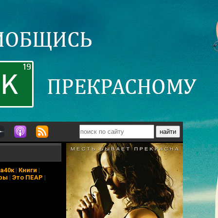
а40к
|
Книги
|
ры
|
Это ПЕАР
|