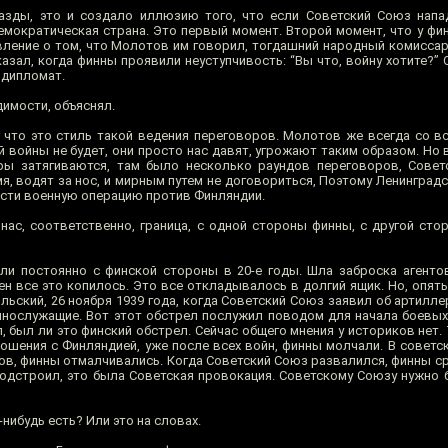
азды, это и создало иллюзию того, что если Советский Союз напа
емократическая страна. Это первый момент. Второй момент, что у фин
вление о том, что Молотов им говорил, тогдашний народный комиссар
азал, когда финны проявили неуступчивость: “Вы что, войну хотите?”
 дипломат.
димости, объяснял.
 что это стиль такой ведения переговоров. Молотов же всегда со в
й войны не будет, они просто нас давят, угрожают таким образом. Но 
оры затягиваются, там было несколько раундов переговоров, Сове
я, водят за нос, и мирным путем не договориться, Поэтому Ленинград
ести военную операцию против Финляндии.
 нас, соответственно, граница, с одной стороны финны, с другой сто
и постоянно с финской стороны в 20-е годы. Шла заброска агентов
н все это копилось. Это все откладывалось в долгий ящик. Но, опять
льский, 26 ноября 1939 года, когда Советский Союз заявил об артилл
ннослужащие. Вот этот обстрел послужил поводом для начала боевых
 был ли это финский обстрел. Сейчас общего мнения у историков нет. 
ошения с Финляндией, уже после всех войн, финны молчали. В советс
нов, финны отмалчивались. Когда Советский Союз развалился, финны с
подстроил, это была Советская провокация. Советскому Союзу нужно 
-нибудь есть? Или это на словах.