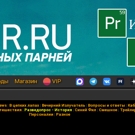
оды
Магазин
VIP
News
|
В цепких лапах
|
Вечерний Излучатель
|
Вопросы и ответы
|
Каб
тешествия
|
Разведопрос
-
История
|
Синий Фил
|
Смешное
|
Трейле
Персоналии
|
Разное