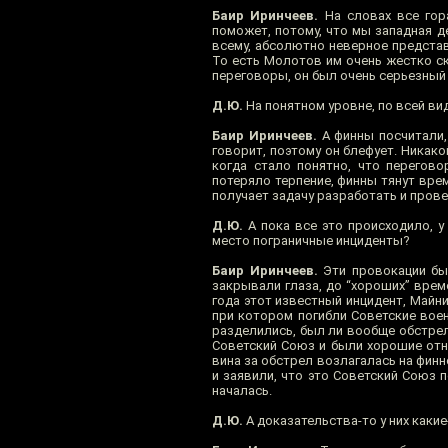
Баир Иринчеев.
На словах все гор
поможет, потому, что мы западная д
всему, абсолютно неверное предста
То есть Молотов им очень жестко ск
переговоры, он был очень серьезный
Д.Ю.
На понятном уровне, по всей ви
Баир Иринчеев.
А финны посчитали,
говорит, поэтому он блефует. Никако
когда стало понятно, что перегов
потеряло терпение, финны тянут врем
получает задачу разработать и пров
Д.Ю.
А пока все это происходило, у
место пограничные инциденты?
Баир Иринчеев.
Эти провокации был
закрывали глаза, до “хороших” време
года этот известный инцидент, Майни
при котором погибли Советские вое
разделились, был ли вообще обстрел,
Советский Союз и были хорошие отн
вина за обстрел возлагалась на фин
и заявили, что это Советский Союз 
началась.
Д.Ю.
А доказательства-то у них какие