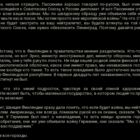
, нельзя отрицать. Пассикиви хорошо говорил по-русски, был оче
осящийся к Советскому Союзу, к России дипломат. И вот Пассикиви от
 всех ваших войнах. Мы по шведскому образцу уже объявили себя 
тавьте нас в покое. Мы хотим просто вне европейской войны.” На что С
 не будет смотреть на ваш нейтралитет, вы будете втянуты на той 
тского Союза, нам нужно обезопасить Ленинград. Поэтому давайте ре
отому, что в Финляндии в правительстве мнения разделились. Кто-то
оюзом, но вот Эрко, министр иностранных дел, министр обороны, ми
 палец, они у тебя руку по локоть. Ни пяди нашей родной земли финской
еологической оболочке, какое они имеют право, мы независимое госу
они вообще кто такие. То есть такое поведение было достаточно выз
 Финляндской республики. В первые двадцать лет независимости, поп
тигнут не был.
что это некий подросток, чувствуя за своей спиной здоровен
Не может быть, чтобы маленькое государство, в котором людей-то пра
ть не может.
т, Швеция Финляндии сразу дала понять, что если будет война, мы ней
ем. Американцы, как всегда, помахали рукой из-за океана, сказали: 
е. У Германии был пакт о ненападении, то есть немцы хранили го
британия, они же уже объявили войну Германии, они сказали: “Мы с 
 вас поддержим.”
х все горазды.