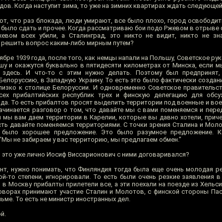
дов. Когда наступит зима, то уже на зимних квартирах ждать следующей
т, что раз блокада, люди умирают, все было плохо, город освободить
о было сдать и прочее. Когда рассматриваю бои подо Ржевом в отрыве
евом всех убили, а Сталинград, это никто не видит, никто не зна
 решить вопрос каким-либо мирным путем?
ябре 1939 года, после того, как немцы напали на Польшу, Советское ру
шу и окажутся буквально в пятидесяти километрах от Минска, если 
т здесь. И что-то с этим нужно делать. Поэтому был предпринят,
елоруссию, в Западную Украину. То есть это было фактически создани
лизко к столице Белоруссии. И одновременно Советское правительс
сех прибалтийских республик трех и финскую делегацию для обсу
да. То есть прибалтов просят выделить территории под военные и вое
чинается разговор о том, что давайте мы с вами поменяемся и перед
н мы вам даем территории в Карелии, которые вы давно хотели, прич
есть давайте поменяемся территориями. С точки зрения Сталина и Мол
о было хорошее предложение. Это было разумное предложение. К
 “Мы не забираем у вас территорию, мы предлагаем обмен.”
о это уже лично Иосиф Виссарионович с ними договаривался?
нт, нужно понимать, что Финляндия тогда была еще очень молодая р
й-то степени, игнорировали. То есть были очень резкие заявления в
в Москву прибалты прилетели все, а эти поехали на поезде из Хельси
говорах принимают участие Сталин и Молотов, с финской стороны Пас
льме. То есть не министр иностранных дел.
й.