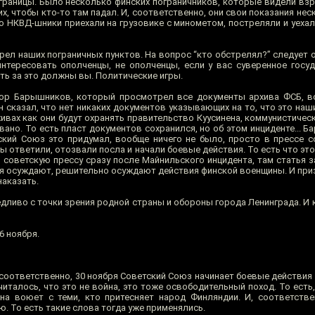
 границы. Было несколько финских пограничников, которые видели вз
их, чтобы кто-то там падал. И, соответственно, они свои показания нес
то НКВД-шники приехали на грузовике с минометом, постреляли и уеха
трел наших пограничных пунктов. На вопрос “кто обстрелял?” следует 
нтересовать ополченцы, не ополченцы, если у вас суверенное госу
ть за это должны вы. Политические игры.
ор Барышников, который просмотрел все документы архива ФСБ, во
н сказал, что нет никаких документов указывающих на то, что это на
рхивах как они будут охранять правительство Куусинена, коммунистиче
ано. То есть пласт документов сохранился, но об этом инциденте... 
кий Союз это придумал, вообще ничего не было, просто в прессе 
ны ответили, отозвали посла и начали боевые действия. То есть что эт
 советскую прессу сразу после Майнильского инцидента, там статья з
ция осуждают, решительно осуждают действия финской военщины. И пр
наказать.
ливо с точки зрения родной страны и обороны города Ленинграда. И 
6 ноября.
, соответственно, 30 ноября Советский Союз начинает боевые действи
италось, что это не война, это тоже освободительный поход. То есть
а воюет с теми, кто притесняет народ Финляндии. И, соответстве
. То есть такие слова тогда уже применялись.