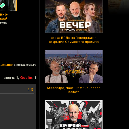
нно-
узей
смотр
Атака БПЛА на Геленджик и
открытие Ормузского пролива
ь
лендинг
в megagroup.ru
всего: 1,
Goblin
: 1
Клеопатра, часть 2: финансовое
# 3
болото