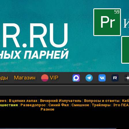
оды
Магазин
VIP
News
|
В цепких лапах
|
Вечерний Излучатель
|
Вопросы и ответы
|
Каб
ешествия
|
Разведопрос
|
Синий Фил
|
Смешное
|
Трейлеры
|
Это ПЕ
Разное