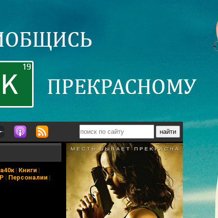
а40к
|
Книги
|
АР
|
Персоналии
|