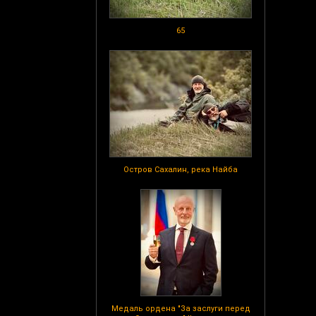
65
Остров Сахалин, река Найба
Медаль ордена "За заслуги перед