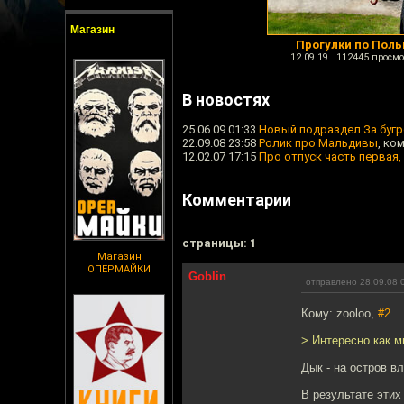
Магазин
Прогулки по Пол
12.09.19 112445 просмо
В новостях
25.06.09 01:33
Новый подраздел За буг
22.09.08 23:58
Ролик про Мальдивы
, ко
12.02.07 17:15
Про отпуск часть первая,
Комментарии
cтраницы: 1
Магазин
ОПЕРМАЙКИ
Goblin
отправлено 28.09.08 
Кому: zooloo,
#2
> Интересно как м
Дык - на остров в
В результате этих