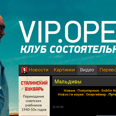
Картинки
Видео
Перев
Новости
Мальдивы
Новые
|
Популярные
|
Goblin 
Новости науки
|
Опергеймер
|
Пут
22.09.08