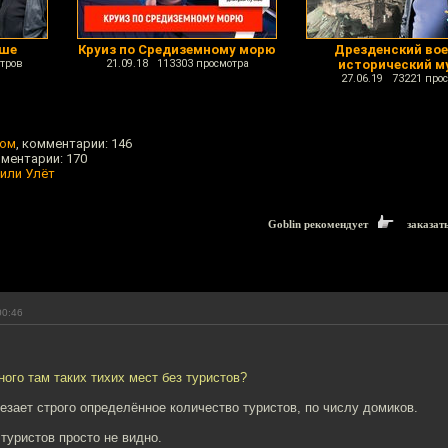
ьше
Круиз по Средиземному морю
Дрезденский вое
тров
21.09.18 113303 просмотра
исторический м
27.06.19 73221 про
ром
, комментарии: 146
мментарии: 170
 или Улёт
Goblin рекомендует
заказат
00:46
ного там таких тихих мест без туристов?
лезает строго определённое количество туристов, по числу домиков.
 туристов просто не видно.