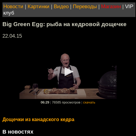
Новости
|
Картинки
|
Видео
|
Переводы
|
Магазин
|
VIP
клуб
Big Green Egg: рыба на кедровой дощечке
22.04.15
06:29
|
76585 просмотров
|
скачать
Дощечки из канадского кедра
В новостях