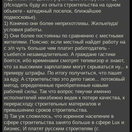
(Исходить буду из опыта строительства на одном
объекте - катеджный поселок, ближайшее
подмосковье).
1) Конечно они более неприхотливы. Жилье/еда/
условия работы.
2) Они более постоянны по сравнению с местными
жителями. Поясню: если местный найдет работу на
с з/п чуть больше чем платит работодатель -
съебется незамедлительно. А граждане гастики
боятся, ибо временами смотрят телевизор и знают,
что за высокими зарплатами могут скрываться ну... к
примеру штрафы. По итогу получиться, что пашет
за еду. А строительство это дело такое... потоковый
метод, определенные приобретенные навыки
рабочей силы. Так что вопрос текучки именно
исполнителей неизбежно ведек к потере качества, к
перерасходу строительных материалов и
превышению сроков строительства.
3) Так уж сложилось, что коренное население в
сфере строительства занято больше в сфере Lux и
бизнес. И платят русским строителям (с