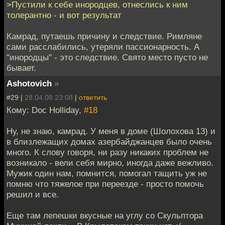
>Пустили к себе инородцев, отнеслись к ним
толерантно - и вот результат
Камрад, путаешь причину и следствие. Римляне
сами расслабились, утеряли пассионарность. А
"инородцы" - это следствие. Свято место пусто не
бывает.
Ashotovich
»
#29 |
28.04.08 23:08
|
ответить
Кому: Doc Holliday,
#18
Ну, не знаю, камрад. У меня в доме (Шолохова 13) и
в близлежащих домах азербайджанцев было очень
много. К слову говоря, ни разу никаких проблем не
возникало - вели себя мирно, иногда даже вежливо.
Мужик один нам, помнится, помогал тащить уж не
помню что тяжелое при переезде - просто помочь
решил и все.
Еще там лепешки вкусные на углу со Скульптора