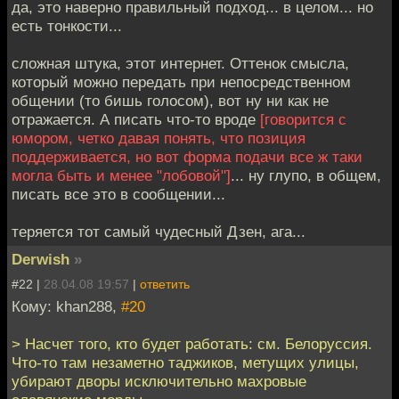
да, это наверно правильный подход... в целом... но
есть тонкости...
сложная штука, этот интернет. Оттенок смысла,
который можно передать при непосредственном
общении (то бишь голосом), вот ну ни как не
отражается. А писать что-то вроде
[говорится с
юмором, четко давая понять, что позиция
поддерживается, но вот форма подачи все ж таки
могла быть и менее "лобовой"]
... ну глупо, в общем,
писать все это в сообщении...
теряется тот самый чудесный Дзен, ага...
Derwish
»
#22 |
28.04.08 19:57
|
ответить
Кому: khan288,
#20
> Насчет того, кто будет работать: см. Белоруссия.
Что-то там незаметно таджиков, метущих улицы,
убирают дворы исключительно махровые