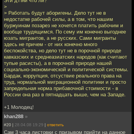
Эти д'Пни что ли?
>
> Работать будут аборигены. Дело тут не в
недостатке рабочей силы, а в том, что нашим
буржуинам позарез не хочется платить рабочим и
вообще трудящимся. По сему им конечно выгоднее
юзать мигрантов, а не русских. Сами мигранты
здесь не причем - от них конечно много
беспокойства, но дело тут не в порочной природе
кавказских и среднеазиатских народов (как считают
тупые расисты), а в порочной природе нашей
социально-экономической и политической системы.
Бардак, коррупция, отсуствие реального права на
труд, нормальной миграционной политики и просто
запредельная норма прибавочной стоимости - в
России она раз в пятнадцать выше, чем на Западе.
+1 Молодец!
khan288
»
#20 |
28.04.08 19:29
|
ответить
Сам 3 часа листовки с призывом прийти на данное