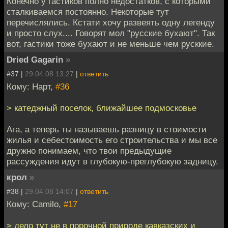
Конечно у гастиков полно недостатков, с которыми
сталкиваемся постоянно. Некоторые тут
перечислялись. Кстати хочу развеять одну легенду
и просто слух.... Говорят мол "русские бухают". Так
вот, гастики тоже бухают и не меньше чем русккие.
Dried Gagarin
»
#37 |
29.04.08 13:27
|
ответить
Кому: Нарт,
#36
> катеджный поселок, ближайшее подмосковье
Ага, а теперь ты называешь разницу в стоимости
жилья и себестоимость его строительства и мы все
дружно понимаем, что твои предыдущие
рассуждения идут в глубокую-преглубокую задницу.
крол
»
#38 |
29.04.08 14:07
|
ответить
Кому: Camilo,
#17
> дело тут не в порочной природе кавказских и