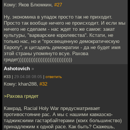
Кому: Яков Блюмкин,
#27
Ну, экономика в упадок просто так не приходит.
Просто так вообще ничего не происходит. И если мы
ничего не сделаем - нас ждет то же самое: закат
культуры, "варварские королевства". Кстати, не
только нас, но и "просвещенную демократическую
Европу", и цитадель демократии - да не будет имя
этой страны упомянуто всуе. Рахова
грядет)))))))))))))))))))))))))))))))
Ashotovich
»
#33 |
29.04.08 08:05
|
ответить
Кому: khan288,
#32
>Рахова грядет
Камрад, Racial Holy War предусматривает
противостояние рас. А мы с нашими кавказско-
таджикскими гастарбайтерами (коих большинство)
принадлежим к одной расе. Как быть? Скажешь,