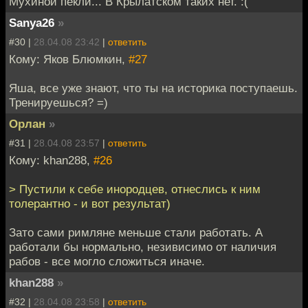
Мухиной пекли... В Крылатском таких нет. :(
Sanya26
»
#30 |
28.04.08 23:42
|
ответить
Кому: Яков Блюмкин,
#27
Яша, все уже знают, что ты на историка поступаешь.
Тренируешься? =)
Орлан
»
#31 |
28.04.08 23:57
|
ответить
Кому: khan288,
#26
> Пустили к себе инородцев, отнеслись к ним
толерантно - и вот результат)
Зато сами римляне меньше стали работать. А
работали бы нормально, незивисимо от наличия
рабов - все могло сложиться иначе.
khan288
»
#32 |
28.04.08 23:58
|
ответить