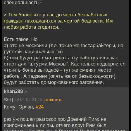
специальность?
> Тем более что у нас до черта безработных
граждан, находящихся за чертой бедности. Им
любая работа сгодится.
Есть такое. Но
а) это не москвичи (т.е. такие же гастарбайтеры, но
русской национальности)
б) они будут рассматривать эту работу лишь как
старт для "штурма Москвы". Как только подвернется
что-нть более выгодное - тут же сменят место
работы. А таджики (опять же от безысходности)
будут работать до морковкиного заговения.
khan288
»
#26 |
28.04.08 21:13
|
ответить
Кому: Орлан,
#24
раз уж пошел разговор про Древний Рим: не
припоминаешь ли ты, отчего вдруг Рим был