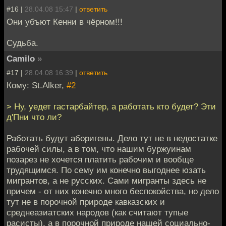
#16 |
28.04.08 15:47
|
ответить
Они убъют Кенни в чёрном!!!
Судьба.
Camilo
»
#17 |
28.04.08 16:39
|
ответить
Кому: St.Alker,
#2
> Ну, уедет гастарбайтер, а работать кто будет? Эти
д'Пни что ли?
Работать будут аборигены. Дело тут не в недостатке
рабочей силы, а в том, что нашим буржуинам
позарез не хочется платить рабочим и вообще
трудящимся. По сему им конечно выгоднее юзать
мигрантов, а не русских. Сами мигранты здесь не
причем - от них конечно много беспокойства, но дело
тут не в порочной природе кавказских и
среднеазиатских народов (как считают тупые
расисты), а в порочной природе нашей социально-