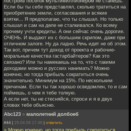
построив поселок мультимиллионером не станешь.
Если бы ты себе представлял, сколько тратиться на
приобретение земли, согласования и всякие
взятки... Я предполагаю, что ты слышал. Но только
слышал и сам на деле не сталкивался. Ко всему
прочему учти кредиты. А они сейчас очень дорогие.
ОЧЕНЬ. И выдают их с большим скрипом, даже при
отличном залоге. Ну да ладно. Речь идет не об этом.
Так вот, причем тут доход от проекта и рабочие-
моральные качества гастарбайтеров? Как это
связано? Или ты намекаешь на то, что с такими
доходами можно и русских нанимать? Можно
конечно, но тогда прибыль сократиться очень
значительно. Минимум на 15%. По нескольким
причинам. Если ты так хорошо осведомлен, то и сам
поймешь, о чем я тебе толкую.
А если нет, ты не стесняйся, спроси и я в двух
словах тебе объясню.
Abc123
»
малолетний долбоеб
#44 |
29.04.08 17:48
|
ответить
> Можно конечно, но тогда прибыль сократиться