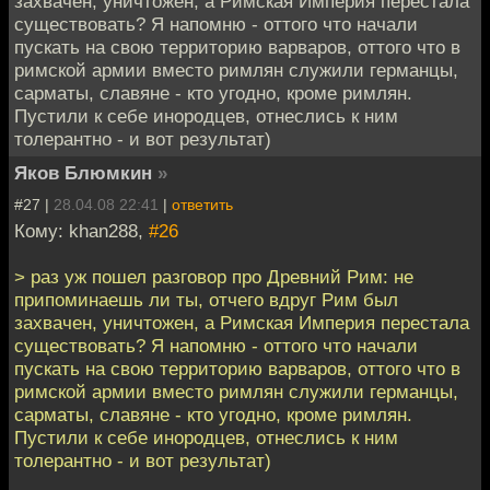
захвачен, уничтожен, а Римская Империя перестала
существовать? Я напомню - оттого что начали
пускать на свою территорию варваров, оттого что в
римской армии вместо римлян служили германцы,
сарматы, славяне - кто угодно, кроме римлян.
Пустили к себе инородцев, отнеслись к ним
толерантно - и вот результат)
Яков Блюмкин
»
#27 |
28.04.08 22:41
|
ответить
Кому: khan288,
#26
> раз уж пошел разговор про Древний Рим: не
припоминаешь ли ты, отчего вдруг Рим был
захвачен, уничтожен, а Римская Империя перестала
существовать? Я напомню - оттого что начали
пускать на свою территорию варваров, оттого что в
римской армии вместо римлян служили германцы,
сарматы, славяне - кто угодно, кроме римлян.
Пустили к себе инородцев, отнеслись к ним
толерантно - и вот результат)