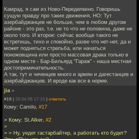
Камрад, я сам из Ново-Переделкино. Говоришь
сущую правду про такие движения, НО: Тут
азербайджанцев не больше, чем в любом другом
районе - это раз, т.е. не то что не половина, даже не
около того. И второе: сейчас вообще такого не
встретишь, тихо и спокойно, разве что нет-нет, да и
может подняться стрельба, или начаться
поножовщина или просто массовая драка только в
одном месте - Бар-Бильярд "Гараж" - наша местная
достопримечательность.
А так, тут и чеченцев много и армян и дагестанцев и
азербайджанцев. И вроде как все в норме.
jia
»
#19 |
28.04.08 17:15
|
ответить
Кому: Camilo,
#17
> Кому: St.Alker,
#2
>
> > Ну, уедет гастарбайтер, а работать кто будет?