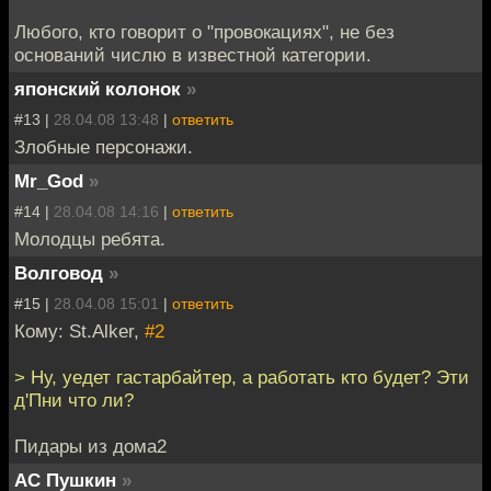
Любого, кто говорит о "провокациях", не без
оснований числю в известной категории.
японский колонок
»
#13 |
28.04.08 13:48
|
ответить
Злобные персонажи.
Mr_God
»
#14 |
28.04.08 14:16
|
ответить
Молодцы ребята.
Волговод
»
#15 |
28.04.08 15:01
|
ответить
Кому: St.Alker,
#2
> Ну, уедет гастарбайтер, а работать кто будет? Эти
д'Пни что ли?
Пидары из дома2
АС Пушкин
»