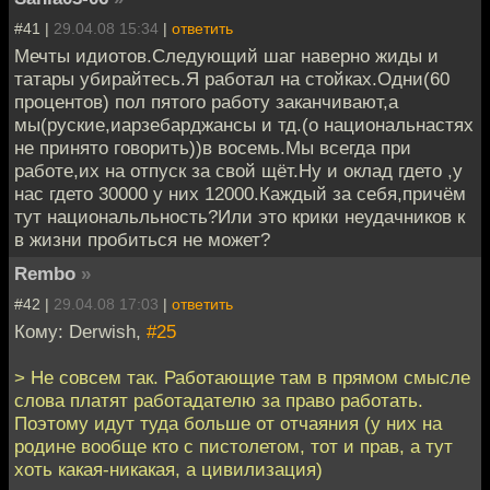
#41 |
29.04.08 15:34
|
ответить
Мечты идиотов.Следующий шаг наверно жиды и
татары убирайтесь.Я работал на стойках.Одни(60
процентов) пол пятого работу заканчивают,а
мы(руские,иарзебарджансы и тд.(о национальнастях
не принято говорить))в восемь.Мы всегда при
работе,их на отпуск за свой щёт.Ну и оклад гдето ,у
нас гдето 30000 у них 12000.Каждый за себя,причём
тут национальльность?Или это крики неудачников к
в жизни пробиться не может?
Rembo
»
#42 |
29.04.08 17:03
|
ответить
Кому: Derwish,
#25
> Не совсем так. Работающие там в прямом смысле
слова платят работадателю за право работать.
Поэтому идут туда больше от отчаяния (у них на
родине вообще кто с пистолетом, тот и прав, а тут
хоть какая-никакая, а цивилизация)