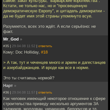
самое: закат культуры, "варварские королевства".
Кстати, не только нас, но и "просвещенную
демократическую Европу", и цитадель демократии -
да не будет имя этой страны упомянуто всуе.
Разумеется, всех это ждёт. А если серьёзно: не
факт.
Mr_God
»
#35 |
29.04.08 11:52
|
ответить
Кому: Doc Holliday,
#18
> А так, тут и чеченцев много и армян и дагестанцев
и азербайджанцев. И вроде как все в норме.
Это ты считаешь нормой?
Нарт
»
#36 |
29.04.08 11:57
|
ответить
Как человек имеющий некоторое отношение к сфере
строительства приведу несколько аргументов ЗА
таджиков, молдован, украинцев, белорусов и тд.