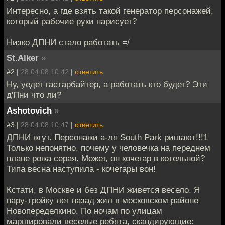
Интересно, а где взять такой генератор персонажей,
который рабочие руки нарисует?
Низко ДПНИ стало работать =/
St.Alker
»
#2 |
28.04.08 10:42
|
ответить
Ну, уедет гастарбайтер, а работать кто будет? Эти
д'Пни что ли?
Ashotovich
»
#3 |
28.04.08 10:47
|
ответить
ДПНИ жгут. Персонажи а-ля South Park ришают!!!1
Только непонятно, почему у человечка на переднем
плане рожа серая. Может, он кочегар в котельной?
Типа весна наступила - кочегары вон!
Кстати, в Москве и без ДПНИ живется весело. Я
пару-тройку лет назад жил в московском районе
Новопеределкино. По ночам по улицам
маршировали веселые ребята, скандирующие: