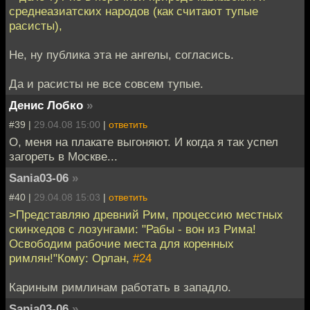
среднеазиатских народов (как считают тупые
расисты),
Не, ну публика эта не ангелы, согласись.
Да и расисты не все совсем тупые.
Денис Лобко
»
#39 |
29.04.08 15:00
|
ответить
О, меня на плакате выгоняют. И когда я так успел
загореть в Москве...
Sania03-06
»
#40 |
29.04.08 15:03
|
ответить
>Представляю древний Рим, процессию местных
скинхедов с лозунгами: "Рабы - вон из Рима!
Освободим рабочие места для коренных
римлян!"Кому: Орлан,
#24
Кариным римлинам работать в западло.
Sania03-06
»