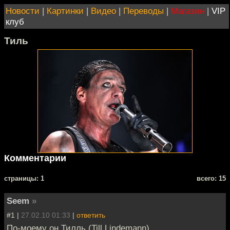
Новости
|
Картинки
|
Видео
|
Переводы
|
Магазин
|
VIP
клуб
Тиль
Комментарии
cтраницы: 1
всего: 15
Seem
»
#1 |
27.02.10 01:33
|
ответить
По-моему он Тилль (Till Lindemann).