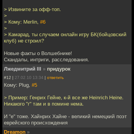
> Извините за офф-топ.
>
> Кому: Merlin,
#6
>
> Камарад, ты случаем онлайн игру БК(бойцовский
клуб) не строил?
Новые факты о Волшебнике!
Скандалы, интриги, расследования.
Лжедмитрий III
»
придурок
#12 |
27.02.10 13:34
|
ответить
Кому: Plug,
#5
> Пример: Генрих Гейне, к-й все же Heinrich Heine.
Никакого "г" там и в помине нема.
И "е" тоже. Хайнрих Хайне - великий немецкий поэт
еврейского происхождения
Dreamon
»