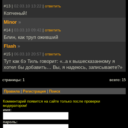
#13 |
02.03.10 13:22
|
ответить
Копченый!
Minor
»
#14 |
03.03.10 09:42
|
ответить
Блин, как труп оживший
Flash
»
#15 |
06.03.10 20:57
|
ответить
Тут как бэ Тиль говорит: «..а к вышесказанному я
хотел бы добавить… Вы, я надеюсь, записываете?»
cтраницы: 1
всего: 15
Правила
|
Регистрация
|
Поиск
Комментарий появится на сайте только после проверки
модератором!
имя:
пароль: