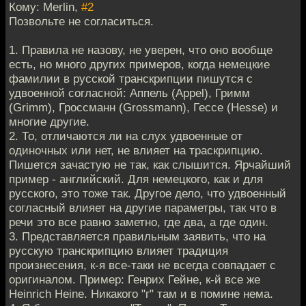
Кому: Merlin,
#2
Позвольте не согласиться.
1. Правила не назову, не уверен, что оно вообще
есть, но много других примеров, когда немецкие
фамилии в русской транскрипции пишутся с
удвоенной согласной: Аппель (Appel), Гримм
(Grimm), Гроссманн (Grossmann), Гессе (Hesse) и
многие другие.
2. То, отличаются ли на слух удвоенные от
одиночных или нет, не влияет на траскрипцию.
Пишется зачастую не так, как слышится. Ярчайший
пример - английский. Для немецкого, как и для
русского, это тоже так. Другое дело, что удвоенный
согласный влияет на другие параметры, так что в
речи это все равно заметно, где два, а где один.
3. Представляется правильным заявить, что на
русскую транскрипцию влияет традиция
произнесения, к-я все-таки не всегда совпадает с
оригиналом. Пример: Генрих Гейне, к-й все же
Heinrich Heine. Никакого "г" там и в помине нема.