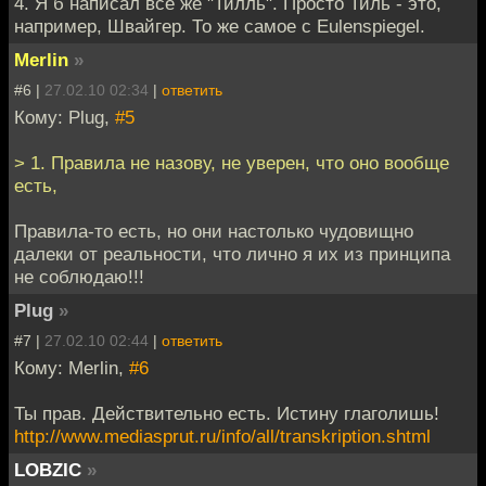
4. Я б написал все же "Тилль". Просто Тиль - это,
например, Швайгер. То же самое с Eulenspiegel.
Merlin
»
#6 |
27.02.10 02:34
|
ответить
Кому: Plug,
#5
> 1. Правила не назову, не уверен, что оно вообще
есть,
Правила-то есть, но они настолько чудовищно
далеки от реальности, что лично я их из принципа
не соблюдаю!!!
Plug
»
#7 |
27.02.10 02:44
|
ответить
Кому: Merlin,
#6
Ты прав. Действительно есть. Истину глаголишь!
http://www.mediasprut.ru/info/all/transkription.shtml
LOBZIC
»