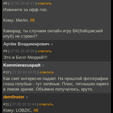
#8 |
27.02.10 03:17
|
ответить
Извините за офф-топ.
Кому: Merlin,
#6
Камарад, ты случаем онлайн игру БК(бойцовский
клуб) не строил?
Артём Владимирович
»
#9 |
27.02.10 10:09
|
ответить
Это ж Билл Мюррей!!!
Kommienezuspadt
»
#10 |
27.02.10 10:31
|
ответить
Как свет интересно падает. На прошлой фотографии
глаза голубые - тут зелёные. Плюс, пятнышко карего
в левом зрачке. Объёмно получилось, круто.
dem0nster
»
#11 |
27.02.10 11:44
|
ответить
Кому: LOBZIC,
#8