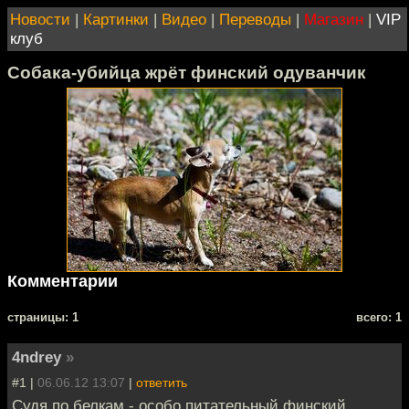
Новости
|
Картинки
|
Видео
|
Переводы
|
Магазин
|
VIP
клуб
Собака-убийца жрёт финский одуванчик
Комментарии
cтраницы: 1
всего: 1
4ndrey
»
#1 |
06.06.12 13:07
|
ответить
Судя по белкам - особо питательный финский