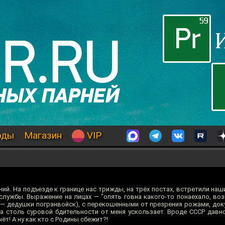
оды
Магазин
VIP
й. На подъезде к границе нас трижды, на трёх постах, встретили наш
службы. Выражение на лицах — "опять говна какого-то понаехало, возис
о — дедушки погранвойск), с перекошенными от презрения рожами, до
на столь суровой бдительности от меня ускользает. Вроде СССР давно
ёт! А ну как кто с Родины сбежит?!