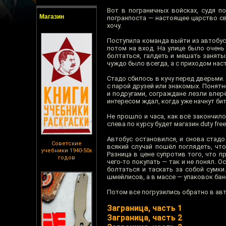
Вот в пограничных войсках, судя п
Магазин
погранпоста — настоящее царство св
хочу.
Поступила команда выйти из автобуса
потом на вход. На улице было очень
болтаться, галдеть и мешать заняты
чуждо было всегда, а с приходом нас
Стадо сбилось в кучу перед дверьми.
с парой друзей или знакомых. Понятно
и подругами, сограждане лезли вперё
интересом ждал, когда уже начнут б
Не прошло и часа, как всё закончило
слева по курсу будет магазин duty fre
Автобус остановился, и снова стадо
Советские
всякий случай пошёл поглядеть, что
учебники 1940-50х
Разница в цене супротив того, что п
годов
чего-то покупать — так и не понял. 
болтаться и таскать за собой сумки
шмейлисов, а в массе — упаковок бан
Потом все погрузились обратно в авт
Заграница, часть 1
Заграница, часть 2