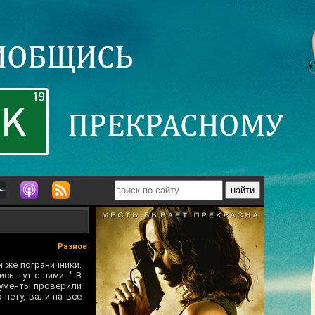
Разное
и же пограничники.
ь тут с ними..." В
кументы проверили
 нету, вали на все