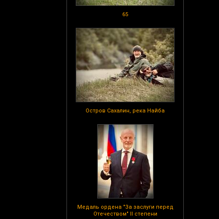
65
Остров Сахалин, река Найба
Медаль ордена "За заслуги перед
Отечеством" II степени