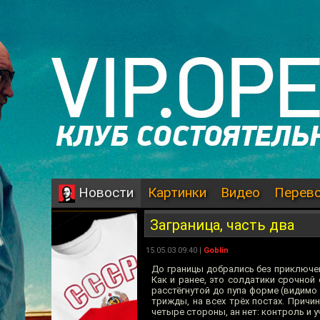
Картинки
Видео
Перев
Новости
Заграница, часть два
15.05.03 09:40 |
Goblin
До границы добрались без приключени
Как и ранее, это солдатики срочной 
расстёгнутой до пупа форме (видим
трижды, на всех трёх постах. Причи
четыре стороны, ан нет: контроль и уч