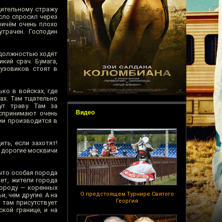
дительному стражу
сло спросил через
причём очень плохо
трачен. Господин
и должностью ходят
кий срач. Бумага,
рузовиков стоят в
ько в войсках, где
ах. Там тщательно
ут траву. Там за
Видео
оспринимают очень
рии производится в
ить, если захотят!
о дорогие москвичи
 что особая порода
ет, жители города
породу — коренных
О предстоящем Турнире Святого
, чем другие. А на
Георгия
 там присутствует
кой границе, и на