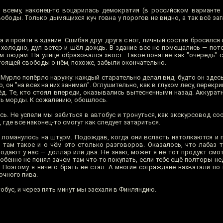
о всему, наконец-то воцарилась демократия (в российском варианте 
ободы. Только дымящихся куч говна у порогов не видно, а так всё за
 и пройти в здание. Сшибая друг друга с ног, личный состав бросился 
 холодно, дул ветер и шёл дождь. В здание все не помещались — пото
м людям. На улице образовался хвост. Такое понятие как "очередь" 
тоящей свободы о нём, похоже, забыли окончательно.
 Мурло попёрло наружу: каждый старательно делал вид, будто он здес
, он "на всех на них занимал". Оглушительно, как в глухом лесу, перекр
д. Те, кто стоял впереди, оказывались вытесненными назад. Аккуратн
ить морды. К сожалению, обошлось.
сь. Не успели мы забиться в автобус и тронуться, как экскурсовод со
e, где все наконец-то смогут как следует затариться.
 ломанулось на штурм. Подождав, когда они всласть натолкаются и п
 там такое и о чём это столько разговоров. Оказалось, что лабаз т
родают у нас — доллар или два. Не знаю, может я не тот продукт смо
Особенно не понял зачем там что-то покупать, если тебе ещё полторы н
. Поэтому я ничего брать не стал. А многие сограждане нахватали по
очного пива.
обус, и через пять минут мы заехали в Финляндию.