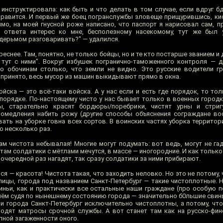
инструктировала: как быть и что делать в том случае, если вдруг б
онравится. И первый же боец погранслужбы зловеще прищурившись, ки
димо, на моей гнусной роже написано, что паспорт я нарисовал сам, 
 ответа интерес ко мне, бесполезному насекомому, тут же был у
 дерьмом разговаривать?" — удалился.
реснее. Там, понятно, не только бойцы, но и те кто постарше званием 
 тут с ними". Вокруг избушек погранично-таможенного контроля — ди
о обочинам столько, что земли не видно. Это русские водители г
ас принято, весь мусор из машин выкидывают прямо в окна.
ска — это всё-таки войска. А у нас если и есть где порядок, то тол
порядке. По-настоящему чисто у нас бывает только в военных городк
, старательно красят бордюры/поребрики, чистят урны и стриг
ромедления набить рожу (другие способы объяснения сограждане в
вать на уборке говна всех сортов. В воинских частях уборка террито
о несколько раз.
м чистота небывалая! Многие могут подумать: вот ведь, могут не гад
там солдатики с мётлами мечутся, в массе — иногородние. И как тольк
очередной раз нагадят, так сразу солдатики за ними прибирают.
я — красота! Чистота такая, что заходить неловко. Но это не потому,
ицы, города под названием Санкт-Петербург — такие чистоплотные. Н
виньи, как и практически все остальные наши граждане (про особую 
ём судя по нынешнему состоянию города — значительно б0льшие свиньи
ли города Санкт-Петербург исключительно чистоплотны, а потому, что
водят матросы срочной службы. А вот станет там как на русско-финс
олной загаженности оного.