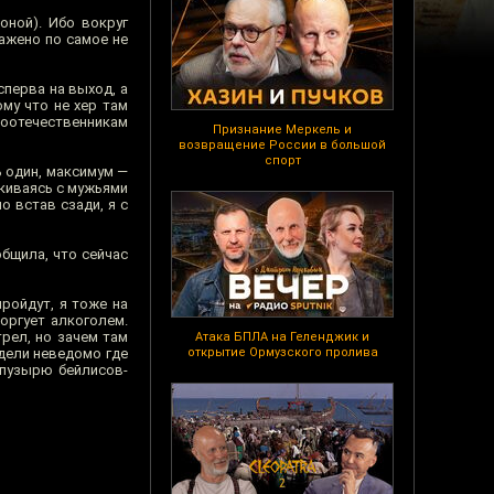
оной). Ибо вокруг
гажено по самое не
сперва на выход, а
му что не хер там
соотечественникам
Признание Меркель и
возвращение России в большой
спорт
ь один, максимум —
икиваясь с мужьями
о встав сзади, я с
общила, что сейчас
ройдут, я тоже на
оргует алкоголем.
трел, но зачем там
Атака БПЛА на Геленджик и
едели неведомо где
открытие Ормузского пролива
 пузырю бейлисов-