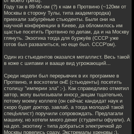
от моего трепа):
Году так в 89-90-ом (?) к нам в Протвино (~120км от
Москвы в сторону Тулы, типа академгородка)
приехали забугрёные стьюденты. Были они на
научной конференции в Киеве, да обломилось им
щастье посетить Протвино по делам, да и на Москву
глянуть. Экзотика тогда для буржуёв (СССР уже
готов был развалиться, но еще был. СССР'ом).
Один из стьюдентов оказался металлист. Весь такой
в коже с шипами и вааще вид угрожающий...
Среди недели был перерывчик в их программе в
Протвино, и восхотели онЕ (стьюденты) посетить
столицу "империи зла" ;-). Как справедливо отметил
автор, жопу вылизывали иноср_анцам тщательно,
потому моему коллеге (он сейчас кандидат наук и
скоро будет доктор, завлаб, а тогда молодой такой
спецЬялист) поручили сопровождать. Предлагали
машину, но хотели много денег (студенты офуели). А
на доп. экзотику - типа добраться электричкой до
Москвы повелись сразу. Экстремалы хреновы :).