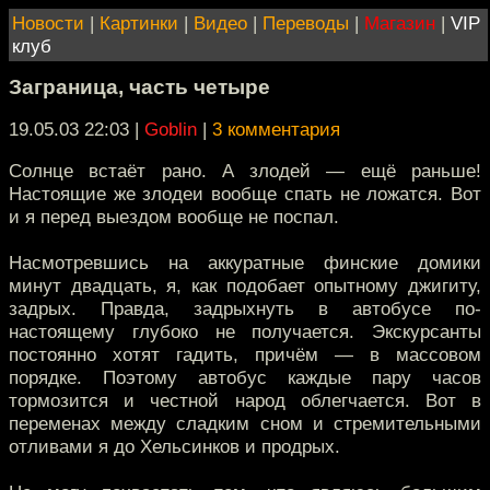
Новости
|
Картинки
|
Видео
|
Переводы
|
Магазин
|
VIP
клуб
Заграница, часть четыре
19.05.03 22:03
|
Goblin
|
3 комментария
Солнце встаёт рано. А злодей — ещё раньше!
Настоящие же злодеи вообще спать не ложатся. Вот
и я перед выездом вообще не поспал.
Насмотревшись на аккуратные финские домики
минут двадцать, я, как подобает опытному джигиту,
задрых. Правда, задрыхнуть в автобусе по-
настоящему глубоко не получается. Экскурсанты
постоянно хотят гадить, причём — в массовом
порядке. Поэтому автобус каждые пару часов
тормозится и честной народ облегчается. Вот в
переменах между сладким сном и стремительными
отливами я до Хельсинков и продрых.