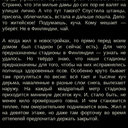
Странно, что эти милые дамы до сих пор не валят на
улицах лично. А что тут такого? Спустила штанцы,
присела, облегчилась, встала и дальше пошла. Дело-
то житейское! Подумаешь, куча. Кому мешает —
уберёт. Не в Финляндии, чай.
А когда жил в новостройках, то прямо перед моим
домом был стадион (и сейчас есть). Для чего
предназначены стадионы в Финляндии — узнать не
удалось. Но твёрдо знаю, что наши стадионы
предназначены для того, чтобы на них испражнялись
полчища здоровенных псов. Особенно круто бывает
там прогуляться по весне: всё тает и тысячи куч
дерьма, наваленные в разные слои снега, вылезают
наружу. На каждый квадратный метр стадиона
приходится минимум десяток куч. И, стало быть, не
менее кило промёрзшего говна. И чем становится
теплее, тем омерзительнее поднимается вонь. Жил я
на девятом этаже, но даже там форточку во время
оттепелей предпочитал держать закрытой.