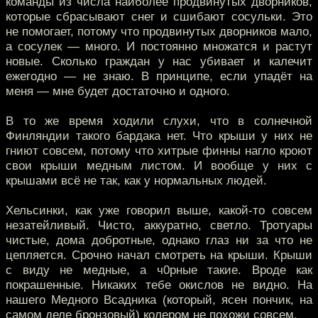
команды из числа наиболее продвинутых дворников,
которые сбрасывают снег и сшибают сосульки. Это
не помогает, потому что продвинутых дворников мало,
а сосулек — много. И постоянно множатся и растут
новые. Сколько граждан у нас убивает и калечит
ежегодно — не знаю. В принципе, если упадёт на
меня — мне будет достаточно и одного.
В то же время ходили слухи, что в солнечной
Финляндии такого бардака нет. Что крыши у них не
гниют совсем, потому что хитрые финны нагло кроют
свои крыши медным листом. И вообще у них с
крышами всё не так, как у нормальных людей.
Хельсинки, как уже говорил выше, какой-то совсем
незатейливый. Чисто, аккуратно, светло. Тротуары
чистые, дома добротные, однако глаз ни за что не
цепляется. Срочно начал смотреть на крыши. Крыши
с виду не медные, а ч0рные такие. Вроде как
покрашенные. Никаких тебе окислов не видно. На
нашего Медного Всадника (который, ясен пончик, на
самом деле бронзовый) колером не похожи совсем.