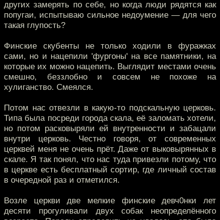
других замерять по себе, но когда люди рядятся как
попугаи, испытываю сильное недоумение — для чего
такая глупость?
Финские скубенты не только ходили в фуражках
сами, но и нацепили 'фургоны' на все памятники, на
которые их можно нацепить. Выглядит местами очень
смешно, беззлобно и совсем не похоже на
хулиганство. Смеялся.
Потом нас отвезли в какую-то подскальную церковь.
Типа была посреди города скала, её заломать хотели,
но потом расковыряли ей внутренности и забацали
внутри церковь. Честно говоря, от современных
церквей меня не очень прёт. Даже от выковырянных в
скале. Я так понял, что нас туда привезли потому, что
в церкве есть бесплатный сортир, где личный состав
в очередной раз и отметился.
Возле церкви две мелкие финские девч0нки лет
десяти прогуливали двух собак неопределённого