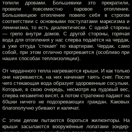
топили дровами. Большевики это прекратили,
провели повсеместно паровое отопление.
Большевицкое отопление повело себя в строгом
соответствии с основными постулатами марксизма и
ленинизма, то есть диалектически. С одной стороны
— грело внутри домов. С другой стороны, горячая
вода для отопления у нас сперва подаётся на чердак,
а уже оттуда 'стекает' по квартирам. Чердак, само
собой, при этом отлично прогревается (особливо при
наших способах теплоизоляции).
От чердачного тепла нагреваются крыши. И как только
они нагреваются, на них начинает таять снег. После
чего стекающая вода образует здоровенные сосульки.
Которые, в свою очередь, несмотря на пудовый вес,
сперва незаметно висят, а потом стратежно падают на
б0шки ничего не подозревающих граждан. Каковых
благополучно убивают и калечат.
С этим делом пытаются бороться жилконторы. На
крыши засылаются вооружённые лопатами зондер-