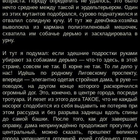
возраста. Породу определить не удалось, это было
нечто среднее между таксой и эрдельтерьером. Один
из этих мутантов подобрался, сурово поднатужился и
отвалил солидную кучу. И тут же девч0нка-хозяйка
выволокла из кармана полиэтиленовый мешочек,
схватила им собачье дерьмо и заскладировала в
урну.
И тут я подумал: если здешние подростки руками
убирают за собаками дерьмо — что-то здесь, в этой
стране, совсем не так. В корне не так. То ли дело у
нас! Идёшь по родному Лиговскому проспекту,
впереди — элегантно одетая стройная дама, в руке —
поводок, на другом конце которого раскорячился
огромный дог. Это, конечно, в центре города, посреди
тротуара. И лезет из этого дога ТАКОЕ, что не каждый
носорог сподобится из себя выдавить не потеряв при
этом рассудка и без разрыва задницы вдоль спины
до самой башки. После того, как дог завершает
оправку, дама непринуждённо продолжает прогулку. А
центральный, можно сказать, прешпект великого
города украшается огромной кучей собачьего говна.