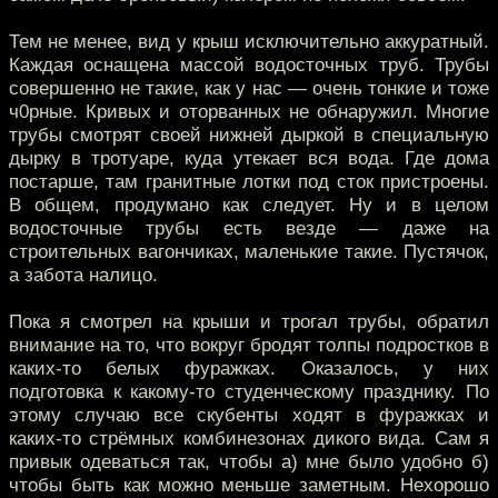
Тем не менее, вид у крыш исключительно аккуратный.
Каждая оснащена массой водосточных труб. Трубы
совершенно не такие, как у нас — очень тонкие и тоже
ч0рные. Кривых и оторванных не обнаружил. Многие
трубы смотрят своей нижней дыркой в специальную
дырку в тротуаре, куда утекает вся вода. Где дома
постарше, там гранитные лотки под сток пристроены.
В общем, продумано как следует. Ну и в целом
водосточные трубы есть везде — даже на
строительных вагончиках, маленькие такие. Пустячок,
а забота налицо.
Пока я смотрел на крыши и трогал трубы, обратил
внимание на то, что вокруг бродят толпы подростков в
каких-то белых фуражках. Оказалось, у них
подготовка к какому-то студенческому празднику. По
этому случаю все скубенты ходят в фуражках и
каких-то стрёмных комбинезонах дикого вида. Сам я
привык одеваться так, чтобы а) мне было удобно б)
чтобы быть как можно меньше заметным. Нехорошо