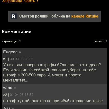
Заграница, часть 7
Смотри ролики Гоблина на
канале Rutube
Комментарии
cтраницы: 1
всего: 3
Eugene
»
#1 |
30.03.05 20:56
У них там наверно штрафы бОльшие за это дело?
Если хозяин за собакой говно не уберет на тебе
штраф в 300-500 евро. А может и просто
менталитет...
wind
»
#2 |
01.04.05 13:59
штраф тут абсолютно не при чём! отношение такое
Ааз
»