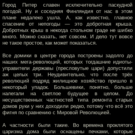
Город Питер славен исключительно паскудной
погодой. Ну и соседняя Финляндия от нас в этом
плане недалеко ушла. А, как известно, главное
спасение от непогоды — это добротная крыша.
Добротных крыш в некогда стольном граде не шибко
много. Можно сказать, нет совсем. И дело тут вовсе
не такое простое, как может показаться.
Все домики в центре города построены задолго до
наших мега-революций, которых тогдашние идиоты-
управители державы (пресловутые цари) допустили
аж целых три. Неудивительно, что после трёх
революций подряд жилищное хозяйство пришло в
некоторый упадок. Большевики, понятно, больше
налегали на светлое будущее в целом. До
несущественных частностей типа ремонта старых
домов руки у них доходили редко, потому что всё это
фигня по сравнению с Мировой Революцией.
А частности были такие. Во времена проклятого
царизма дома были оснащены печками, которые