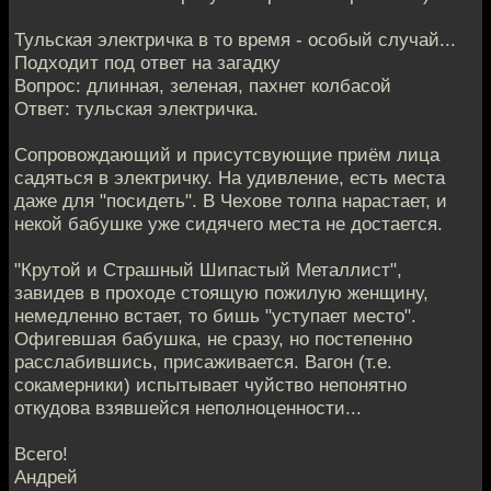
Тульская электричка в то время - особый случай...
Подходит под ответ на загадку
Вопрос: длинная, зеленая, пахнет колбасой
Ответ: тульская электричка.
Сопровождающий и присутсвующие приём лица
садяться в электричку. На удивление, есть места
даже для "посидеть". В Чехове толпа нарастает, и
некой бабушке уже сидячего места не достается.
"Крутой и Страшный Шипастый Металлист",
завидев в проходе стоящую пожилую женщину,
немедленно встает, то бишь "уступает место".
Офигевшая бабушка, не сразу, но постепенно
расслабившись, присаживается. Вагон (т.е.
сокамерники) испытывает чуйство непонятно
откудова взявшейся неполноценности...
Всего!
Андрей