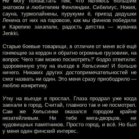
Не могу похвастать тем, что являюсь большим
знатоком и любителем Финляндии. Сибелиус, Нокия,
сауна, турмолайнены, пурукуми ё, приезд дедушки
Ленина от них на паровозе, как мы финнов победили
и Карелию захапали, радость детства — жувачка
Jenkki.
Старые боевые товарищи, в отличие от меня всё ещё
гоняющие за кордон и обратно огромные грузовики, на
вопрос 'Чего там можно посмотреть?' бодро ответили:
здоровенную утку на въезде в Хельсинки! И больше
ничего. Никаких других достопримечательностей не
смог назвать ни один. Это меня сразу приободрило —
люблю конкретику.
Утку на въезде я проспал. Глаза продрал уже когда
заехали в город. Считай, главного так и не посмотрел.
Сам же Хельсинки оказался городом крайне
незатейливым. Ни тебе мега-дворцов, ни
чудовищных памятников. Просто город, и всё. Но был
у меня один финский интерес.