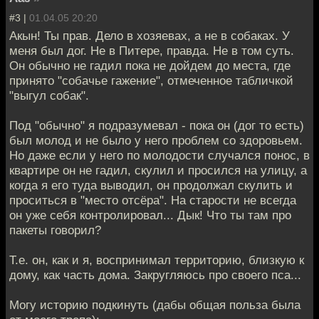
#3 |
01.04.05 20:20
Акын! Ты прав. Дело в хозяевах, а не в собаках. У
меня был дог. Не в Питере, правда. Не в том суть.
Он обычно не гадил пока не дойдем до места, где
принято "собачье гажение", отмеченное табличкой
"выгул собак".
Под "обычно" я подразумевал - пока он (дог то есть)
был молод и не было у него проблем со здоровьем.
Но даже если у него по молодости случался понос, в
квартире он не гадил, скулил и просился на улицу, а
когда я его туда выводил, он продолжал скулить и
проситься в "место отсёра". На старости не всегда
он уже себя контролировал... Дык! Что ты там про
пакеты говорил?
Т.е. он, как и я, воспринимал территорию, близкую к
дому, как часть дома. Закругляюсь про своего пса...
Могу историю подкинуть (дабы общая польза была