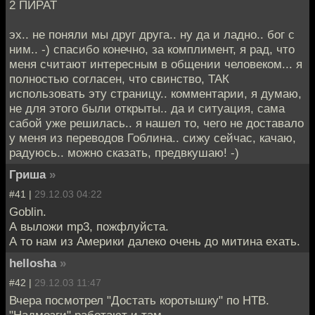
2 ПИРАТ
эх.. не поняли мы друг друга.. ну да и ладно.. бог с
ним.. -) спасибо конечно, за комплимент, я рад, что
меня считают интересным в общении человеком... я
полностью согласен, что свинство, ТАК
использовать эту страницу.. комментарии, я думаю,
не для этого были открыты.. да и ситуация, сама
сабой уже решилась.. я нашел то, чего не доставало
у меня из переводов Гоблина.. сижу сейчас, качаю,
радуюсь.. можно сказать, предвкушаю! -)
Гриша
»
#41 |
29.12.03 04:22
Goblin.
А выложи mp3, пожфлуйста.
А то нам из Америки далеко очень до митина ехать.
hellosha
»
#42 |
29.12.03 11:47
Вчера посмотрел "Достать коротышку" по НТВ.
"Надмозги" работают и там.