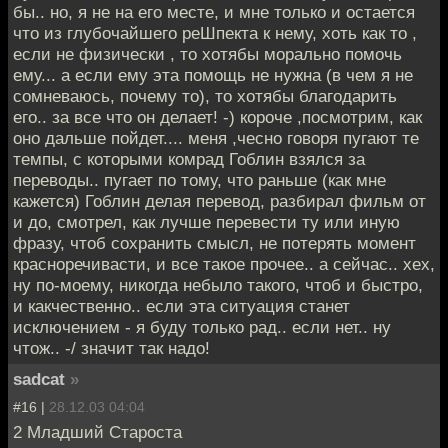
бы.. но, я не на его месте, и мне только и остается
что из глубочайшего реШпекта к нему, хоть как то ,
если не физически , то хотябы морально помочь
ему... а если ему эта помощь не нужна (в чем я не
сомневаюсь, почему то), то хотябы благодарить
его.. за все что он делает! -) короче ,посмотрим, как
оно дальше пойдет.... меня ,чесно говоря пугают те
темпы, с которыми комрад Гоблин взялся за
переводы.. пугает по тому, что раньше (как мне
кажется) Гоблин делая перевод, разбирал фильм от
и до, смотрел, как лучше перевести ту или иную
фразу, чтоб сохранить смысл, не потерять момент
красноречивасти, и все такое прочее.. а сейчас.. хех,
ну по-моему, никогда небыло такого, чтоб и быстро,
и какчественно.. если эта ситуация станет
исключением - я буду только рад.. если нет.. ну
чтож.. -/ значит так надо!
sadcat
»
#16 |
28.12.03 04:04
2 Младший Староста