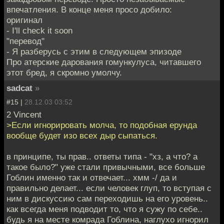
впечатления. В конце меня просо добило:
оригинал
- I'll check it soon
"перевод"
- Я разберусь с этим в следующем эпизоде
Про атерские дарования гомункулуса, читавшего
этот бред, я скромно умолчу.
sadcat
»
#15 |
28.12.03 03:52
2 Vincent
>Если игнорировать молча, то подобная ерунда
вообще будет изо всех дыр сыпаться.
в принципе, ты прав.. ответы типа - "хз, а что? а
такое было?" уже стали привычными, все больше
Гоблин именно так и отвечает... хмм -/ да и
правильно делает... если человек глуп, то вступая с
ним в дискуссию сам переходишь на его уровень..
как всегда меня подводит то, что я сужу по себе..
будь я на месте комрада Гоблина, наглухо игнорил