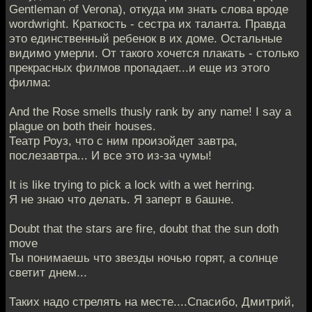
Gentleman of Verona), откуда им знать слова вроде
wordwright. Краткость - сестра их таланта. Правда
это единственный ребенок в их доме. Остальные
видимо умерли. От такого хочется плакать - столько
прекрасных филмов пропадает...и еще из этого
филма:
And the Rose smells thusly rank by any name! I say a
plague on both their houses.
Театр Роуз, что с ним произойдет завтра,
послезавтра... И все это из-за чумы!
It is like trying to pick a lock with a wet herring.
Я не знаю что делать. Я заперт в башне.
Doubt that the stars are fire, doubt that the sun doth
move
Ты понимаешь что звезды ночью горят, а солнце
светит днем...
Таких надо стрелять на месте....Спасибо, Дмитрий,