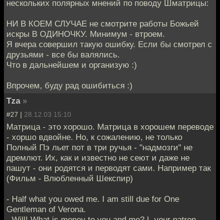
нескольких полярных мнений по поводу Шматрицы:
НИ В КОЕМ СЛУЧАЕ не смотрите работы Божьей
искры В ОДИНОЧКУ. Минимум - втроем.
Я вчера совершил такую ошибку. Если бы смотрел с
друзьями - все бы валялись.
Что в дальнейшем и организую :)
Впрочем, буду рад ошибиться :)
Tza
»
#27 |
28.12.03 15:10
Матрица - это хорошо. Матрица в хорошем переводе
- хоршо вдвойне. Но, к сожалению, не только
Полный Пэ льет пот в три ручья - "надмозги" не
дремлют. Их, как и известно не сеют и даже не
пашут - они родятся и перводят сами. Например так
(Фильм - Влюбленный Шекспир)
- Half what you owed me. I am still due for One
Gentleman of Verona.
- Will! What is money to you and me? I, your patron,