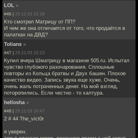
LOL
»
#46 |
29.12.03 15:18
Кто смотрел Матрицу от ПП?
И чем же она отличается от того, что продаётся в
палатках на ДВД?
Tolians
»
#47 |
29.12.03 15:23
Купил вчера Шматрицу в магазине 505.ru. Испытал
чувство глубокого разочарования. Сплошные
повторы из Кольца братвы и Двух башен. Плохое
качество видео. Запись звука еще хуже. Очень,
очень жаль потраченных денег. На мой взгляд,
поторопились. Если честно - то халтура.
hellosha
»
#48 |
29.12.03 16:47
2 # 44 The_vict0r
я уверен.