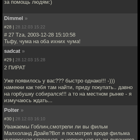
за помощь людям:)
Dimmel
»
#28 |
28.12.03 15:22
# 27 Tza, 2003-12-28 15:10:58
Тьфу, чума на оба ихних чума!
sadcat
»
#29 |
28.12.03 15:28
2 ПИРАТ
Уже появилось у вас??? быстро однако!!! -)))
намекни как тебя там найти, приду покупать.. давно
на горбушку собирался!!! а то на местном рынке - я
измучаюсь ждать...
Polter
»
#30 |
28.12.03 16:10
Уважаемы Гоблин,смотрели ли вы фильм
Малхоланд Драйв?Вот я посмотрел вроде фильма
интересная,страшная, и непоняьная из-зи дурацкого