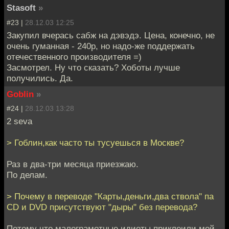
Stasoft
»
#23 |
28.12.03 12:25
Закупил вчерась сабж на дэвэдэ. Цена, конечно, не
очень гуманная - 240р, но надо-же поддержать
отечественного производителя =)
Засмотрел. Ну что сказать? Хоботы лучше
получились. Да.
Goblin
»
#24 |
28.12.03 13:28
2 seva
> Гоблин,как часто ты тусуешься в Москве?
Раз в два-три месяца приезжаю.
По делам.
> Почему в переводе "Карты,деньги,два ствола" па
CD и DVD присутствуют "дыры" без перевода?
Потому что малограмотные идиоты приклеили мой