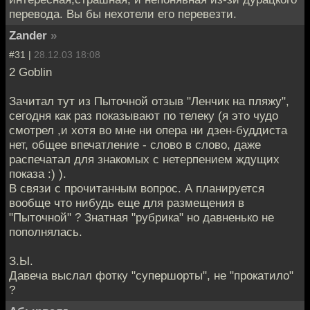
перевода. Вы бы нехотели его перевезти.
Zander
»
#31 |
28.12.03 18:08
2 Goblin
Зачитал тут из Пыточной отзыв "Ленчик на пляжу",
сегодня как раз показывают по телеку (я это чудо
смотрел ,и хотя во мне ни опера ни дзен-буддиста
нет, общее впечатление - слово в слово, даже
распечатал для знакомых с нетерпением ждущих
показа :) ).
В связи с прочитанным вопрос. А планируется
вообще что нибудь еще для размещения в
"Пыточной" ? Знатная "рубрика" но давненько не
пополнялась.
З.Ы.
Давеча выслал фотку "супершорты", не "прокатило"
?