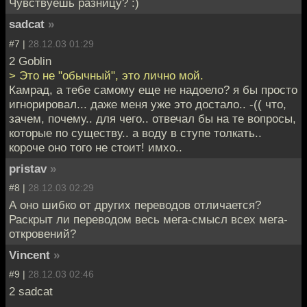
Чувствуешь разницу? :)
sadcat
»
#7 |
28.12.03 01:29
2 Goblin
> Это не "обычный", это лично мой.
Камрад, а тебе самому еще не надоело? я бы просто
игнорировал... даже меня уже это достало.. -(( что,
зачем, почему.. для чего.. отвечал бы на те вопросы,
которые по существу.. а воду в ступе толкать..
короче оно того не стоит! имхо..
pristav
»
#8 |
28.12.03 02:29
А оно шибко от других переводов отличается?
Раскрыт ли переводом весь мега-смысл всех мега-
откровений?
Vincent
»
#9 |
28.12.03 02:46
2 sadcat