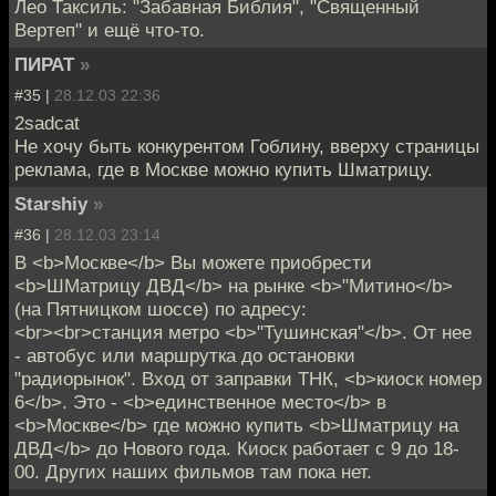
Лео Таксиль: "Забавная Библия", "Священный
Вертеп" и ещё что-то.
ПИРАТ
»
#35 |
28.12.03 22:36
2sadcat
Не хочу быть конкурентом Гоблину, вверху страницы
реклама, где в Москве можно купить Шматрицу.
Starshiy
»
#36 |
28.12.03 23:14
В <b>Москве</b> Вы можете приобрести
<b>ШМатрицу ДВД</b> на рынке <b>"Митино</b>
(на Пятницком шоссе) по адресу:
<br><br>станция метро <b>"Тушинская"</b>. От нее
- автобус или маршрутка до остановки
"радиорынок". Вход от заправки ТНК, <b>киоск номер
6</b>. Это - <b>единственное место</b> в
<b>Москве</b> где можно купить <b>Шматрицу на
ДВД</b> до Нового года. Киоск работает с 9 до 18-
00. Других наших фильмов там пока нет.