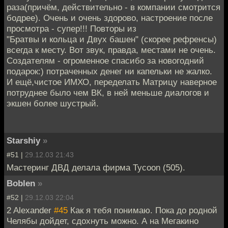
раза(причём, действительно - в компании смотрится
бодрее). Очень и очень здорово, настроение после
просмотра - супер!!! Повторы из
"Братвы и кольца и Двух башен" (скорее рефренсы)
всегда к месту. Вот звук, правда, местами не очень.
Создателям - огроменное спасибо за новогодний
подарок:) потраченных денег ни капельки не жалко.
И ещё,чистое ИМХО, переделать Матрицу наверное
потруднее было чем ВК, в ней меньше диалогов и
экшен более шустрый.
Starshiy
»
#51 |
29.12.03 21:43
Мастеринг ДВД делала фирма Tycoon (505).
Boblen
»
#52 |
29.12.03 22:04
2 Alexander
#45
Как я тебя понимаю. Пока до родной
Челябы дойдет, сдохнуть можно. А на Мегакино