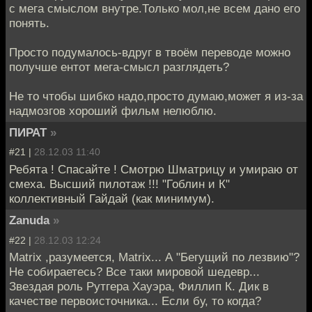
с мега смыслом внутре.Только мол,не всем дано его
понять.
Просто подумалось-вдруг в твоём переводе можно
получше ентот мега-смысл разглядеть?
Не то чтобы шибко надо,просто думаю,может я из-за
надмозгов хороший фильм нелюблю.
ПИРАТ
»
#21 |
28.12.03 11:40
Ребята ! Спасайте ! Смотрю Шматрицу и умираю от
смеха. Высший пилотаж !!! "Гоблин и К"
коллективный Гайдай (как минимум).
Zanuda
»
#22 |
28.12.03 12:24
Matrix ,разумеется, Matrix... А "Бегущий по лезвию"?
Не собираетесь? Все таки мировой шедевр...
Звездая роль Рутгера Хауэра, Филлип К. Дик в
качестве первоисточника... Если бу, то когда?