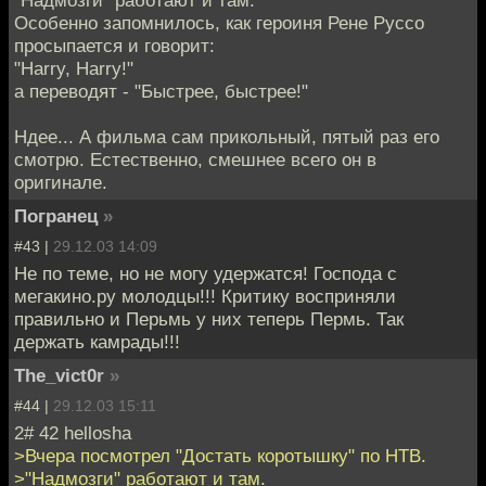
Особенно запомнилось, как героиня Рене Руссо
просыпается и говорит:
"Harry, Harry!"
а переводят - "Быстрее, быстрее!"
Ндее... А фильма сам прикольный, пятый раз его
смотрю. Естественно, смешнее всего он в
оригинале.
Погранец
»
#43 |
29.12.03 14:09
Не по теме, но не могу удержатся! Господа с
мегакино.ру молодцы!!! Критику восприняли
правильно и Перьмь у них теперь Пермь. Так
держать камрады!!!
The_vict0r
»
#44 |
29.12.03 15:11
2# 42 hellosha
>Вчера посмотрел "Достать коротышку" по НТВ.
>"Надмозги" работают и там.