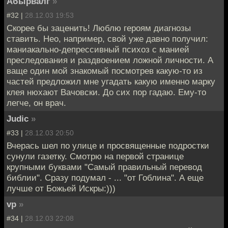
Абырвалг
»
#32 |
28.12.03 19:53
Скорее бы заценить! Люблю героям диагнозы
ставить. Нео, например, свой уже давно получил:
маниакально-депрессивный психоз с манией
преследования и раздвоением ложной личности. А
ваще один мой знакомый посмотрев какую-то из
частей предложил мне угадать какую именно марку
клея нюхают Вачовски. До сих пор гадаю. Ему-то
легче, он врач.
Judic
»
#33 |
28.12.03 20:50
Вчерась шел по улице и просвященные подростки
сунули газетку. Смотрю на первой странице
крупными буквами "Самый правильный перевод
библии". Сразу подумал - ... "от Гоблина". А еще
лучше от Божьей Искры:)))
vp
»
#34 |
28.12.03 22:08