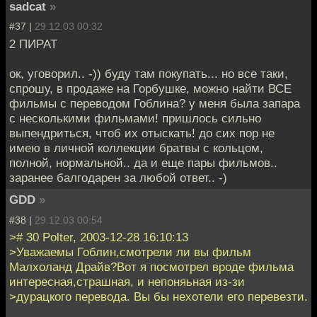
sadcat
»
#37 |
29.12.03 00:32
2 ПИРАТ
ок, уговорил.. -)) буду там покупать... но все таки,
спрошу, в продаже на Горбушке, можно найти ВСЕ
фильмы с переводом Гоблина? у меня была запара
с несколькими фильмами! пришлось сильно
выпендриться, чтоб их отыскать! до сих пор не
имею в личной коллекции братвы с кольцом,
полной, нормальной.. да и еще пары фильмов..
заранее балгодарен за любой ответ.. -)
GDD
»
#38 |
29.12.03 00:54
># 30 Polter, 2003-12-28 16:10:13
>Уважаемы Гоблин,смотрели ли вы фильм
Малхоланд Драйв?Вот я посмотрел вроде фильма
интересная,страшная, и непоняьная из-зи
>дурацкого перевода. Вы бы нехотели его перевезти.