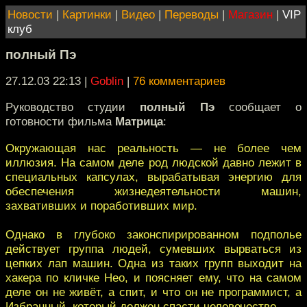
Новости
|
Картинки
|
Видео
|
Переводы
|
Магазин
|
VIP
клуб
полный Пэ
27.12.03 22:13
|
Goblin
|
76 комментариев
Руководство студии
полный Пэ
сообщает о
готовности фильма
Матрица
:
Окружающая нас реальность — не более чем
иллюзия. На самом деле род людской давно лежит в
специальных капсулах, вырабатывая энергию для
обеспечения жизнедеятельности машин,
захвативших и поработивших мир.
Однако в глубоко законспирированном подполье
действует группа людей, сумевших вырваться из
цепких лап машин. Одна из таких групп выходит на
хакера по кличке Нео, и поясняет ему, что на самом
деле он не живёт, а спит, и что он не программист, а
Избранный, который должен спасти человечество.