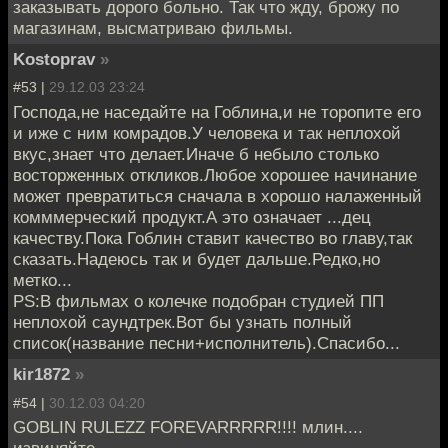
заказывать дорого больно. Так что жду, брожу по
магазинам, высматриваю фильмы.
Kostoprav
»
#53 |
29.12.03 23:24
Господа,не наседайте на Гоблина,и не торопите его
и иже с ним комрадов.У человека и так неплохой
вкус,знает что делает.Иначе б небыло столько
восторженных откликов.Любое хорошее начинание
может превратиться сначала в хорошо налаженный
комммерческий продукт.А это означает ...дец
качеству.Пока Гоблин ставит качество во главу,так
сказать.Надеюсь так и будет дальше.Редко,но
метко...
PS:В фильмах о колечке подобран студией ПП
неплохой саундтрек.Вот бы узнать полный
список(название песни+исполнитель).Спасибо...
kir1872
»
#54 |
30.12.03 04:20
GOBLIN RULEZZ FOREVARRRRR!!!! млин....