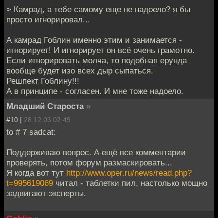
> Камрад, а тебе самому еще не надоело? я бы
просто игнорировал...
А камрад Гоблин именно этим и занимается -
игнорирует! И игнорирует он всё очень грамотно.
Если игнорировать молча, то подобная ерунда
вообще будет изо всех дыр сыпаться.
Решпект Гоблину!!!
А в принципе - согласен. И мне тоже надоело.
Младший Староста
»
#10 |
28.12.03 02:49
to # 7 sadcat:
Поддерживаю вопрос. А ещё все комментарии
проверять, потом форум размаскировать...
Я когда вот тут
http://www.oper.ru/news/read.php?
t=995619069
читал - таблетки пил, настолько мощно
задвигают эксперты.