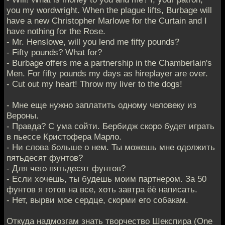
you my wordwright. When the plague lifts, Burbage will
have a new Christopher Marlowe for the Curtain and I
have nothing for the Rose.
- Mr. Henslowe, will you lend me fifty pounds?
- Fifty pounds? What for?
- Burbage offers me a partnership in the Chamberlain's
Men. For fifty pounds my days as hireplayer are over.
- Cut out my heart! Throw my liver to the dogs!
- Мне еще нужно заплатить одному человеку из
Вероны.
- Правда? С ума сойти. Бербидж скоро будет играть
в пьессе Кристофера Марло.
- Ни слова больше о нем. Ты можешь мне одолжить
пятьдесят фунтов?
- Для чего пятьдесят фунтов?
- Если хочешь, ты будешь моим партнером. За 50
фунтов я готов на все, хоть завтра ёё написать.
- Нет, вырви мое сердце, скорми его собакам.
Откуда надмозгам знать творчество Шекспира (One