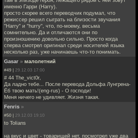
там в эпизоде героя, лежащего рядом с ней зовут
именно Гарри (Harry).
просто скорее всего переводчик подумал, что
режиссер решил сыграть на близости звучания
"Harry" и "hurry", что, по-моему, весьма
сомнительно. Да и отличаются они по
произношению довольно сильно. Просто когда
сперва смотрел оригинал среди носителей языка
несколько раз, уже начинаешь что-то понимать.
Gasar
»
малолетний
#49 |
29.12.03 17:00
# 44 The_vict0r,
Да ладно тебе... После перевода Дольфа Лунгрена-
Ёб твою мать!(eng-rus) - О господи!
Меня ничего не удивляет. Жизня такая.
Fenris
»
#50 |
29.12.03 19:10
to Tolians
на вкус и цвет - товарищей нет, посмотрел уже два