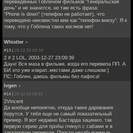
переведённых Гоблином фильмов "Генеральская
дочь" и не значится, но там есть фраза:
"Phone is down" (телефон не работает), что
переведено неизвестно кем как "телефон внизу". Я к
тому, что у Гоблина таких косяков нет!
Whistler
»
#13 |
28.12.03 03:34
2 # 2 LOL, 2003-12-27 23:09:39
Даун! Вся маза в фильме, когда его перевела ПП. А
БИ это уже изврат..местами даже слишком:)
ПС: Гоблин, даешь фильмы без пафоса!
Ivgen
»
#14 |
28.12.03 03:41
2Vincent
Да вообще непонятно, откуда такие дарования
берутся. У тебя еще не самый показательный
пример. Я вот недавно Бастарда заценил, так
первую серию для пробы глянул с сабами и в
закадровом переводе. Просто незабываемые