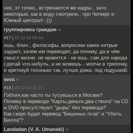
хех, эт точно.. встречаются же кадры.. зато
некоторые, как в воду смотрели.. про Четверг и
Южный централ! -)))
группировка граждан
»
#17 |
28.12.03 09:44
ишь, блин , философы, вопросики какие хитрые
задают, зачем им переводят, да почему, да в чём
смысл жизни. не нравится - не ешь. сам для народа
сделай что-нибуль, а не можешь - молчи в тряпочку,
и критикуй тихонько так, лучше дома, под подушкой.
seva
»
#18 |
28.12.03 11:21
Гоблин,как часто ты тусуешься в Москве?
Почему в переводе "Карты,деньги,два ствола" па CD
и DVD присутствуют "дыры" без перевода?
Как скоро будет перевод "Бешеных псов" и "Убить
Билла"?
Landadan (V. A. Umanski)
»