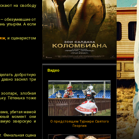
скают на свободу
у — обезумевшие от
ань упырём. А если
яж
, и сценаристом
Видео
сделать добротную
 давно заснял три
зоопарк, злобная
ьку. Тётенька тоже
мама, убитая мамой
ужный момент они
самую зверскую и
О предстоящем Турнире Святого
Георгия
т. Финальная сцена