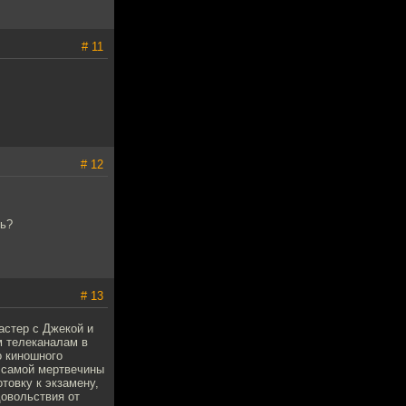
# 11
# 12
ть?
# 13
астер с Джекой и
м телеканалам в
о киношного
й самой мертвечины
товку к экзамену,
довольствия от