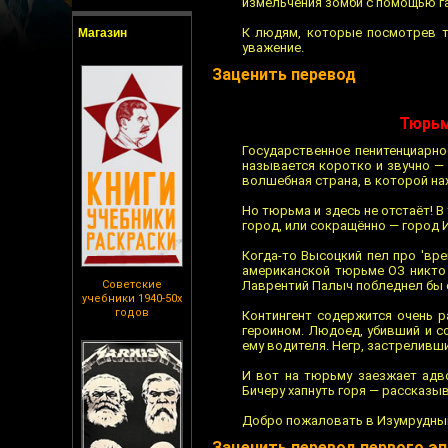
измельчения зомби с помощью га
К людям, которые посмотрев т
Магазин
уважение.
Заценить перевод
Тюрьм
Государственное пенитенциарн
называется коротко и звучно — 
волшебная страна, в которой на
Но тюрьма и здесь не отстаёт! 
город, или сокращённо — город И
Когда-то Высоцкий пел про 'вре
американской тюрьме ОЗ никто 
Советские
Лаврентий Палыч побледнел бы 
учебники 1940-50х
годов
Контингент содержится очень р
героином. Людоед, убивший и с
ему водителя. Негр, застреливш
И вот на тюрьму заезжает адво
Бичеру хапнуть горя — рассказыв
Добро пожаловать в Изумрудный
Заценить перевод первого э