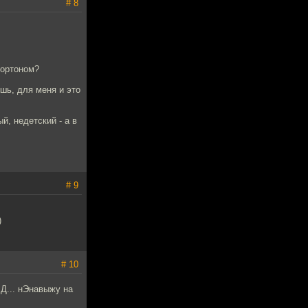
# 8
Нортоном?
ишь, для меня и это
й, недетский - а в
# 9
)
# 10
Д... нЭнавыжу на