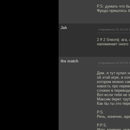
P.S: думать что б
Фродо пришлось б
Jah
отправлено 01.03.04 
2 # 2 Sneznij: ага
напоминает оного :
the match
отправлено 01.03.04 
Дим, я тут купил н
об этой игре, и хо
котором можно са
новость про перев
сложен в переводе
Вот-если тебя не 
Максим берет труб
Как бы ты это пере
P.S.
Речь, конечно, ид
P.P.S.
Игру, конечно, ну