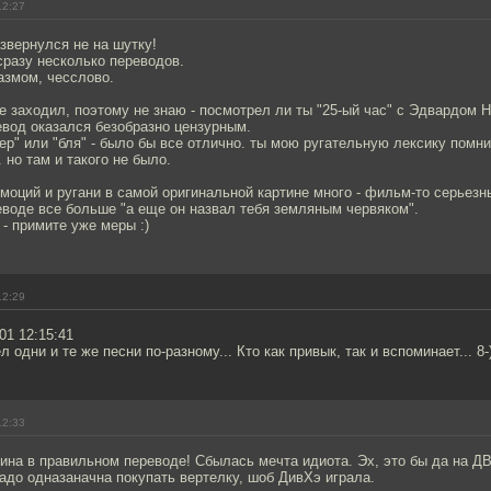
12:27
азвернулся не на шутку!
 сразу несколько переводов.
азмом, чесслово.
не заходил, поэтому не знаю - посмотрел ли ты "25-ый час" с Эдвардом 
вод оказался безобразно цензурным.
хер" или "бля" - было бы все отлично. ты мою ругательную лексику помн
 но там и такого не было.
моций и ругани в самой оригинальной картине много - фильм-то серьезны
воде все больше "а еще он назвал тебя земляным червяком".
- примите уже меры :)
12:29
-01 12:15:41
 одни и те же песни по-разному... Кто как привык, так и вспоминает... 8-
12:33
на в правильном переводе! Сбылась мечта идиота. Эх, это бы да на ДВ
адо одназаначна покупать вертелку, шоб ДивХэ играла.