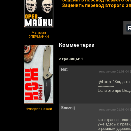
Заценить перевод второго э
Магазин
ОПЕРМАЙКИ
Комментарии
cтраницы: 1
NiC
отправлено 01.03.04 
цЫтата: "Когда-то 
--------------
Если это про Влад
Sneznij
Империя ножей
отправлено 01.03.04 
как странно...еще
уже здесь с прави
огромным удоволь