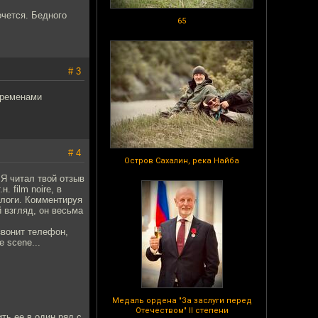
очется. Бедного
65
# 3
 временами
# 4
Остров Сахалин, река Найба
. Я читал твой отзыв
. film noire, в
алоги. Комментируя
 взгляд, он весьма
звонит телефон,
 scene...
Медаль ордена "За заслуги перед
Отечеством" II степени
ть ее в один ряд с