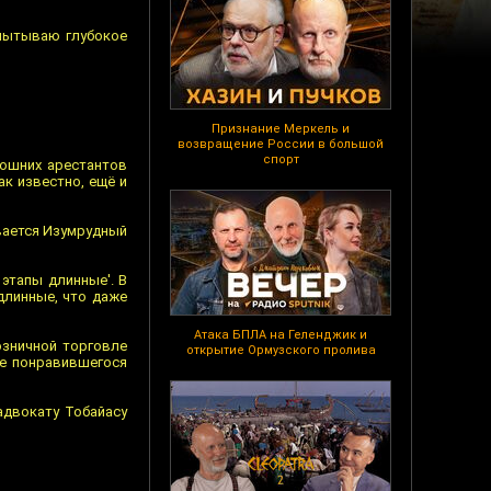
спытываю глубокое
Признание Меркель и
возвращение России в большой
спорт
мошних арестантов
ак известно, ещё и
ывается Изумрудный
 этапы длинные'. В
длинные, что даже
Атака БПЛА на Геленджик и
озничной торговле
открытие Ормузского пролива
не понравившегося
адвокату Тобайасу