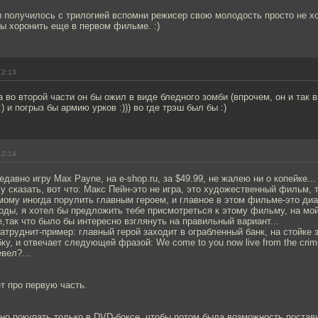
ы получилось с трилогией вспомни режисер свою молодость просто не х
ы хоронить еще в первом фильме. :)
12:13
, а во второй части он бы ожил в виде бледного зомби (впрочем, он и так
) и погрыз бы армию урков :))) во где трэш был бы :)
12:14
едавно игру Max Payne, на e-shop.ru, за $49.99, не жалею ни о копейке..
чу сказать, вот что: Макс Пейн-это не игра, это художественный фильм, т.н
мому иногда порулить главным героем, и главное в этом фильме-это ди
оды, я хотел бы предложить тебе присмотреться к этому фильму, на мой
,так что было бы интересно взглянуть на правильный вариант...
затруднит-пример: главный герой заходит в ограбленный банк, на стойке 
ку, и отвечает следующей фразой: We come to you now live from the crime
вел?...
ет про первую часть.
жно покупать только в DVD-боксе, чтобы потом была возможность постави