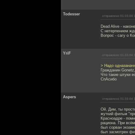
Todesser
отправлено 01.03.04 
Dead Alive - наконе
С нетерпением жде
Вопрос - сагу о К
YriF
отправлено 01.03.04 
> Надо одназаначн
Гражданин Gonetz,
Что такие штуки е
СпАсибо
Aspers
отправлено 01.03.04 
Ой, Дим, ты прос
жуткий фильм "про
Красноадре - пом
рациона. При всём
был сорван экзаме
был засмотрен фил