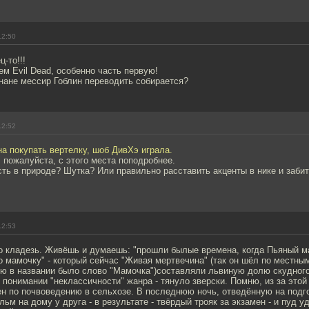
12:50
ц-то!!!
м Evil Dead, особенно часть первую!
онане мессир Гоблин переводить собирается?
12:52
а покупать вертелку, шоб ДивХэ играла.
 пожалуйста, с этого места поподробнее.
сть в природе? Шутка? Или правильно расставить акценты в нике и заби
12:53
то кладезь. Живёшь и думаешь: "прошли былые времена, когда Пьяный м
 мамочку" - который сейчас "Живая мертвечина" (так он шёл по местны
ню в названии было слово "Мамочка")составляли львиную долю скудног
 понимании "неклассичности" жанра - тянуло зверски. Помню, из за это
н по почвоведению в сельхозе. В последнюю ночь, отведённую на подго
ьм на дому у друга - в результате - твёрдый трояк за экзамен - и пуд у