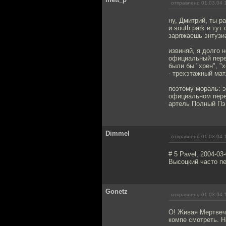
отправлено 01.03.04 
ну, Дмитрий, ты р
и south park и тут
заряжаешь энтузи
извиняй, я долго 
официальный пере
были бы "хрен", "
- трехэтажный мат.
поэтому мораль: э
официальном пере
артель Полный Пэ 
Dimmel
отправлено 01.03.04 
# 5 Pavel, 2004-03
Высоцкий часто пел
Gonetz
отправлено 01.03.04 
О! Живая Мертвечи
компе смотреть. Н