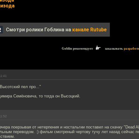
пизода
Смотри ролики Гоблина на
канале Rutube
Goblin рекомендует
заказывать
разработ
11:41
Высотский пел про..."
имира Семёновича, то тогда он Высоцкий.
11:52
 вчера поерзывая от нетерпения и ностальгии поставил на скачку "Dead Al
льным переводом. :) фильм смотреный чертову тучу лет назад сейчас п
ствием.