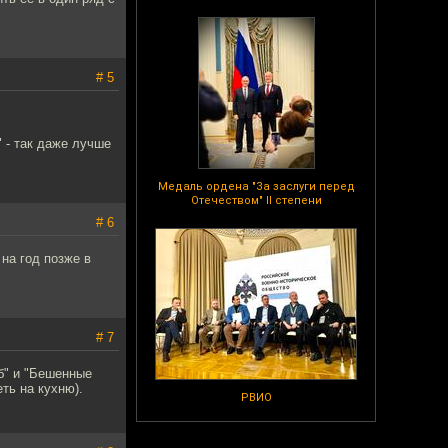
# 5
" - так даже лучше
Медаль ордена "За заслуги перед
Отечеством" II степени
# 6
 на год позже в
# 7
б" и "Бешенные
ть на кухню).
РВИО