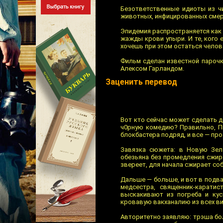
Безответственные идиоты из ч
животных, инфицированных смер
Эпидемия распространяется как 
жажды крови упыри. И те, кого 
хочешь при этом остаться челов
Фильм сделан известной пароч
Алексом Гарландом.
Заценить перевод
Вот кто сейчас может сделать 
ч0рную комедию? Правильно, Пи
блокбастера подряд, и все — про
Завязка сюжета: в Новую Зел
обезьяна без промедления сжира
звереет, для начала сжирает соб
Дальше — больше, и вот в подва
медсестра, священник-карати
выскакивают из погреба и кус
кровавую вакханалию из всех ви
Авторитетно заявляю: трэша бо