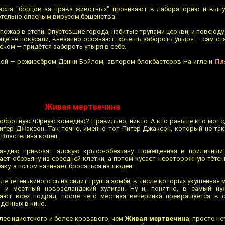
исла "борцов за права животных" проникают в лабораторию и выпу
тельно опасным вирусом бешенства.
пожар в степи. Опустевшие города, набитые трупами церкви, и повсюд
ещё не покусали, внезапно осознают: хочешь забороть упыря — сам ст
еком — придётся забороть упыря в себе.
кой — режиссёром Денни Бойлом, автором блокбастеров На игле и
Пл
Живая мертвечина
добротную ч0рную комедию? Правильно, никто. А кто раньше кто мог 
тер Джаксон. Так точно, именно тот Питер Джаксон, который не так
 Властелина колец.
андию привозят адскую крысо-обезьяну. Помещённая в приличный 
ет обезьяну из соседней клетки, а потом кусает неосторожную тётен
аку, а потом начинает бросаться на людей.
ле тётенькиного сына сидит группа зомби, в числе которых укушенная 
ст и местный новозеландский хулиган. Ну и, понятно, в самый н
ают всех подряд, после чего местная вечеринка превращается в 
денных в кино.
лее идиотского и более кровавого, чем
Живая мертвечина
, просто не