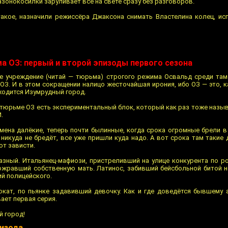
зонокосилки заруливает всё на свете сразу без разговоров.
акое, назначили режиссёра Джаксона снимать Властелина колец, и
а ОЗ: первый и второй эпизоды первого сезона
ое учреждение (читай — тюрьма) строгого режима Освальд среди та
ОЗ. И в этом сокращении налицо жесточайшая ирония, ибо ОЗ — это, к
ходится Изумрудный город.
В тюрьме ОЗ есть экспериментальный блок, который как раз тоже наз
.
мена далёкие, теперь почти былинные, когда срока огромные брели в
никуда не бредёт, все уже пришли куда надо. А вот срока там такие 
от зависти.
азный. Итальянец-мафиози, пристреливший на улице конкурента по р
ожравший собственную мать. Латинос, забивший бейсбольной битой 
ий полицейского.
кат, по пьянке задавивший девочку. Как и где доведётся бывшему 
ает первая серия.
 город!
пизода