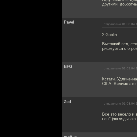
другими, добротн
Pavel
отправлено 01.03.04 
2 Goblin
Высоцкий пел, есл
рифмуется с огро
BFG
отправлено 01.03.04 
Кстати. Удлиненна
США. Вилимо это и
Zed
отправлено 01.03.04 
Все это весело и 
псы" (заглядываю 
mett_p