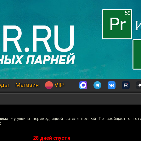
оды
Магазин
VIP
лима Чугункина переводчицкой артели полный Пэ сообщает о гот
:
28 дней спустя