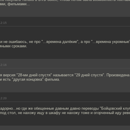
ыми, фильмами...
12:15
и не ошибаюсь, не про "...времена далёкие", а про "...времена укромные
мными сроками.
12:16
я версия "28-ми дней спустя" называется "29 дней спустя". Произведена
 есть "другая концовка" фильма.
12:20
задорно...но где же обещенные давным давно переводы "Бойцовский клу
под стол, не нахожу ищу в шкафу не нахожу тоже и огорченный иду реве