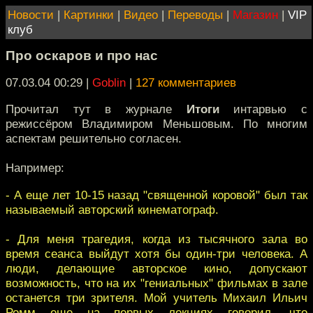
Новости
|
Картинки
|
Видео
|
Переводы
|
Магазин
|
VIP
клуб
Про оскаров и про нас
07.03.04 00:29
|
Goblin
|
127 комментариев
Прочитал тут в журнале
Итоги
интарвью с
режиссёром Владимиром Меньшовым. По многим
аспектам решительно согласен.
Например:
- А еще лет 10-15 назад "священной коровой" был так
называемый авторский кинематограф.
- Для меня трагедия, когда из тысячного зала во
время сеанса выйдут хотя бы один-три человека. А
люди, делающие авторское кино, допускают
возможность, что на их "гениальных" фильмах в зале
останется три зрителя. Мой учитель Михаил Ильич
Ромм еще на первых лекциях говорил, что