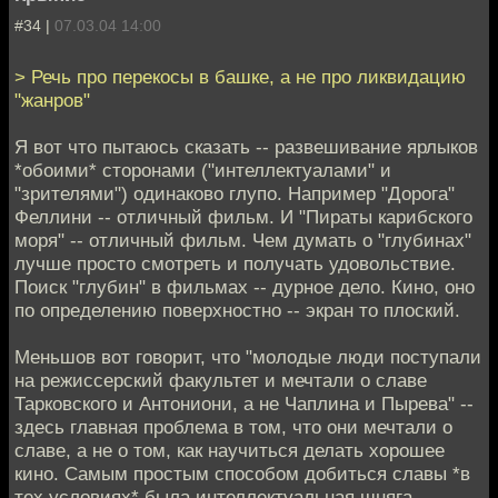
#34 |
07.03.04 14:00
> Речь про перекосы в башке, а не про ликвидацию
"жанров"
Я вот что пытаюсь сказать -- развешивание ярлыков
*обоими* сторонами ("интеллектуалами" и
"зрителями") одинаково глупо. Например "Дорога"
Феллини -- отличный фильм. И "Пираты карибского
моря" -- отличный фильм. Чем думать о "глубинах"
лучше просто смотреть и получать удовольствие.
Поиск "глубин" в фильмах -- дурное дело. Кино, оно
по определению поверхностно -- экран то плоский.
Меньшов вот говорит, что "молодые люди поступали
на режиссерский факультет и мечтали о славе
Тарковского и Антониони, а не Чаплина и Пырева" --
здесь главная проблема в том, что они мечтали о
славе, а не о том, как научиться делать хорошее
кино. Самым простым способом добиться славы *в
тех условиях* была интеллектуальная шняга.