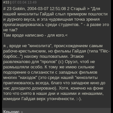
#33 |
07.03.04 13:49
# 23 Goblin, 2004-03-07 12:51:08 2 Старый > "Для
нашей киноэлиты Гайдай слыл примером пошлости
и дурного вкуса, и эта чудовищная точка зрения
пропагандировалась среди студентов. " - а разве это
не так?
Там вроде написано - для кого.<
я , вроде не "киноэлита", происхождением самым
рабоче-крестьянским, но фильмы Гайдая (типа "Пёс-
барбос..") нахожу пошловатыми. Этакое
развлекалово для "пролов" (с) Оруэл, чтоб не
размышляли особо. К тому же имею сильное
подозрение о слизаности с западных фильмов
многих "находок" (это среди нашей "киноэлиты
практиковалось всегда, благо что западное кино до
нас доходило дозировано). Хотя, конечно на фоне
того что снято в наши дни и нашими и ненашими,
комедии Гайдая верх утончённости. :-).
Крынис
»