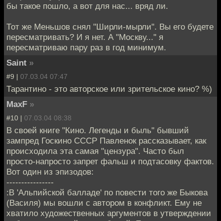
бы такое пошло, а вот для нас... вряд ли.
Тот же Меньшов снял "Ширли-мырли". Вы его будете
пересматривать? И я нет. А "Москву..." я
пересматриваю пару раз в год минимум.
Saint
»
#9 |
07.03.04 07:47
Тарантино - это авторское или зрительское кино? %)
MaxF
»
#10 |
07.03.04 08:38
В своей книге "Кино. Легенды и быль" бывший
зампред Госкино СССР Павленок рассказывает, как
происходила эта самая "цензура". Часто был
просто-напросто запрет фальш и подтасовку фактов.
Вот один из эпизодов:
----------------
:В 'Альпийской балладе' по повести того же Быкова
(Василя) мы вошли с автором в конфликт. Ему не
хватило художественных аргументов в утверждении