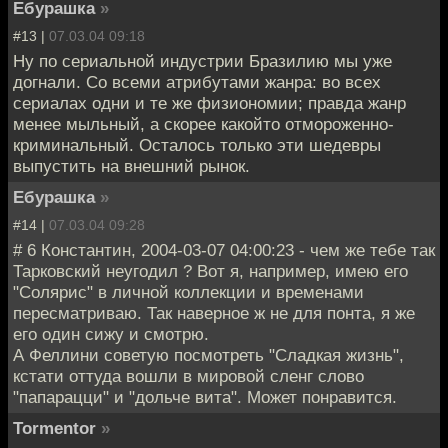
Ебурашка
»
#13 |
07.03.04 09:18
Ну по сериальной индустрии Бразилию мы уже
догнали. Со всеми атрибутами жанра: во всех
сериалах одни и те же физиономии; правда жанр
менее мыльный, а скорее какойто отмороженно-
криминальный. Осталось только эти шедевры
выпустить на внешний рынок.
Ебурашка
»
#14 |
07.03.04 09:28
# 6 Константин, 2004-03-07 04:00:23 - чем же тебе так
Тарковский неугодил ? Вот я, например, имею его
"Солярис" в личной коллекции и временами
пересматриваю. Так наверное ж не для понта, я же
его один сижу и смотрю.
А Феллини советую посмотреть "Сладкая жизнь",
кстати оттуда вошли в мировой сленг слово
"папарацци" и "дольче вита". Может понравится.
Tormentor
»