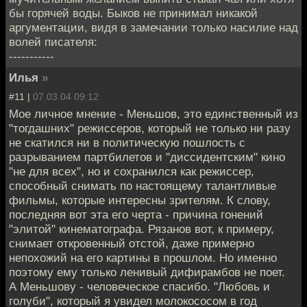
бы горячей воды. Быков не принимал никакой
аргументации, видя в замечании только насилие над
волей писателя:
-----------
Илья
»
#11 |
07.03.04 09:12
Мое личное мнение - Меньшов, это единственный из
"тогдашних" режиссеров, который не только ни разу
не скатился ни в политическую пошлость с
разрыванием партбилетов и "диссидентским" кино
"не для всех", но и сохранился как режиссер,
способный снимать по настоящему талантливые
фильмы, которые интересны зрителям. К слову,
последняя вот эта его черта - причина гонений
"элитой" кинематографа. Рязанов вот, к примеру,
снимает откровенный отстой, даже примерно
непохожий на его картины в прошлом. Но именно
поэтому ему только ленивый дифирамбов не поет.
А Меньшову - человеческое спасибо. "Любовь и
голуби", который я увидел молокососом в год