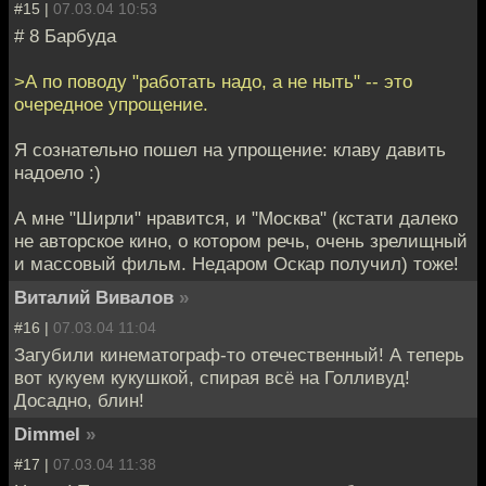
#15 |
07.03.04 10:53
# 8 Барбуда
>А по поводу "работать надо, а не ныть" -- это
очередное упрощение.
Я сознательно пошел на упрощение: клаву давить
надоело :)
А мне "Ширли" нравится, и "Москва" (кстати далеко
не авторское кино, о котором речь, очень зрелищный
и массовый фильм. Недаром Оскар получил) тоже!
Виталий Вивалов
»
#16 |
07.03.04 11:04
Загубили кинематограф-то отечественный! А теперь
вот кукуем кукушкой, спирая всё на Голливуд!
Досадно, блин!
Dimmel
»
#17 |
07.03.04 11:38