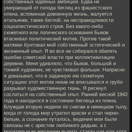
собственных идейных амбиций. Едва не
умирающий от голода беглец из фашистского
плена, вспоминая довоенную жизнь, жалуется
итальянке, также беглой, на несправедливости
социалистического строя. Без какого-либо
сюжетного или логического основания Быков
втаскивал политический мотив. Против такой
натяжки бунтовал мой собственный эстетический и
жизненный опыт. Я во все не собирался обелять
ошибки советской власти при коллективизации
деревни. Меня удивляло, что Быков, большой и
тонкий художник, не чувствовал фальши. Напрасно
я доказывал, что в заданную им сюжетную
ситуацию этот мотив никак не вписывался и грубо
разрывал художественную ткань. Я рискнул
сослаться на собственный опыт. Ранней весной 1942
года я находился в состоянии беглеца из плена.
Блуждая вторую неделю по снегам в немецком тылу,
когда от голода мир утратил краски и стал черно-
белым, а сознание путалось, видения мои были
связаны не с арестом любимого дядьки, а с
мучительным желанием выпить стакан чая или хотя