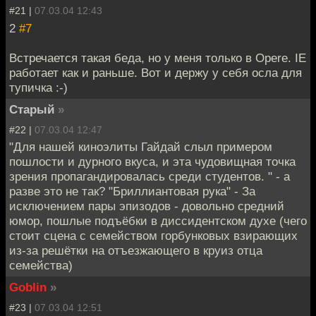
#21 |
07.03.04 12:43
2
#7
Встречается такая беда, но у меня только в Opere. IE
работает как и раньше. Вот и держу у себя осла для
тупичка :-)
Старый
»
#22 |
07.03.04 12:47
"Для нашей киноэлиты Гайдай слыл примером
пошлости и дурного вкуса, и эта чудовищная точка
зрения пропагандировалась среди студентов. " - а
разве это не так? "Бриллиантовая рука" - За
исключением пары эпизодов - довольно средний
юмор, пошлые подъёбки в диссидентском духе (чего
стоит сцена с семейством горбунковых взирающих
из-за решётки на отъезжающего в круиз отца
семейства)
Goblin
»
#23 |
07.03.04 12:51