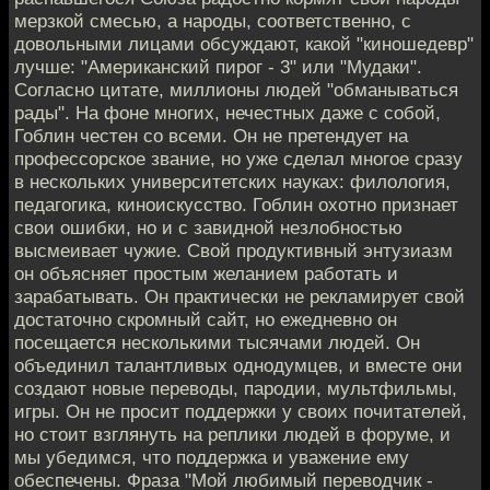
мерзкой смесью, а народы, соответственно, с
довольными лицами обсуждают, какой "киношедевр"
лучше: "Американский пирог - 3" или "Мудаки".
Согласно цитате, миллионы людей "обманываться
рады". На фоне многих, нечестных даже с собой,
Гоблин честен со всеми. Он не претендует на
профессорское звание, но уже сделал многое сразу
в нескольких университетских науках: филология,
педагогика, киноискусство. Гоблин охотно признает
свои ошибки, но и с завидной незлобностью
высмеивает чужие. Свой продуктивный энтузиазм
он объясняет простым желанием работать и
зарабатывать. Он практически не рекламирует свой
достаточно скромный сайт, но ежедневно он
посещается несколькими тысячами людей. Он
объединил талантливых однодумцев, и вместе они
создают новые переводы, пародии, мультфильмы,
игры. Он не просит поддержки у своих почитателей,
но стоит взглянуть на реплики людей в форуме, и
мы убедимся, что поддержка и уважение ему
обеспечены. Фраза "Мой любимый переводчик -