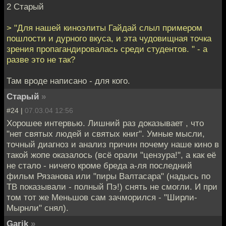
2 Старый
> "Для нашей киноэлиты Гайдай слыл примером
пошлости и дурного вкуса, и эта чудовищная точка
зрения пропагандировалась среди студентов. " - а
разве это не так?
Там вроде написано - для кого.
Старый
»
#24 |
07.03.04 12:56
Хорошее интервью. Лишний раз доказывает , что
"нет святых людей и святых книг". Умные мысли,
точный диагноз и анализ причин почему наше кино в
такой жопе оказалось (всё орали "цензура!", а как её
не стало - ничего кроме бреда а-ля последний
фильм Рязанова или "пиры Валтасара" (надысь по
ТВ показывали - полный Пэ!) снять не смогли. И при
том тот же Меньшов сам зачморился - "Ширли-
Мырнли" снял).
Garik
»