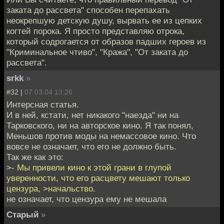
заката до рассвета" способен перепахать
неокрепшую детскую душу, вырвать ее из цепких
когтей порока. Я просто представляю отрока,
который содрогается от образов падших героев из
"Криминальное чтиво", "Кража", "От заката до
рассвета".
srkk
»
#32 |
07.03.04 13:26
Интерсная статья.
И в ней, кстати, нет никакого "наезда" ни на
Тарковского, ни на авторское кино. Я так понял,
Меньшов против моды на немассовое кино. Что
вовсе не означает, что его не должно быть.
Так же как это:
>- Мы привели кино к этой грани в глупой
уверенности, что его расцвету мешают только
цензура, >начальство.
не означает, что цензура ему не мешала
Старый
»