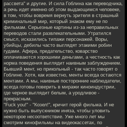
рассвета" и другие. И сила Гоблина как переводчика,
а речь идет именно об этом выдающимся человеке,
в том, чтобы вовремя вернуть зрителя в страшный
криминальный мир, который знаком ему не по
фильмам. Серьезные картины из-за неправильных
переводов стали развлекательными. Утратился
смысл, исказились типажи персонажей. Воры,
убийцы, дебилы часто выглядят этакими робин
гудами. Афера, предательство, коварство
оплачиваются хорошими деньгами, а честность как
норма поведения выглядит наивным заблуждением.
Бывший мент, но прикольный - так часто говорят о
Гоблине. Хотя, как известно, менты всегда остаются
ментами. А мы, наивные посторонние наблюдатели,
всегда готовы поверить в миражи киноиндустрии,
где черное выглядит белым, а уродливое -
прекрасным.
"Fuck you!" - "Козел!", кричит герой фильма. И не
нужно быть выпускником иняза, чтобы уловить
некоторое несоответствие. Уже много лет мы
смотрим кинофильмы на видеокассетах, по