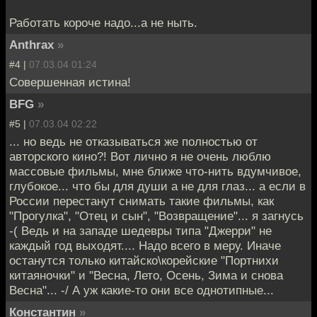
Работать короче надо...а не ныть.
Anthrax
»
#4 |
07.03.04 01:24
Совершенная истина!
BFG
»
#5 |
07.03.04 02:22
... но ведь не отказываться же полностью от
авторского кино?! Вот лично я не очень люблю
массовые фильмы, мне ближе что-нить вдумчивое,
глубокое... что бы для души а не для глаз... а если в
России перестанут снимать такие фильмы, как
"Прогулка", "Отец и сын", "Возвращение"... я загнусь
-( Ведь и на западе шедевры типа "Джерри" не
каждый год выходят.... Надо всего в меру. Иначе
останутся только китайско\корейские "Портнихи
китаяночки" и "Весна, Лето, Осень, Зима и снова
Весна"... -/ А уж какие-то они все однотипные...
Константин
»