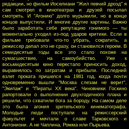
редакции, но фильм Иоселиани "Жил певчий дрозд" я
сам смотрел в кинотеатрах и друзей посылал
смотреть. И "Агонию" долго мурыжили, но в конце
концов выпустили. И многие другие картины. Важно
было заработать себе репутацию гонимого — ты
моментально уходил из-под ударов критики. Если в
фильме требовали что-то убрать, сократить, а
режиссер делал это не сразу, он становился героем. В
семидесятые годы все это стало похоже на
сумасшествие, на самоубийство. Уже к
восьмидесятым кино перестало приносить доход,
выравнялось по затратам и прибыли. Последний
взлет проката пришелся на 1981 год, когда почти
одновременно вышли "Москва слезам не верит",
"Экипаж" и "Пираты ХХ века". Чиновники Госкино
рапортовали о выполнении двухгодичного плана и
решили, что схватили бога за бороду. На самом деле
это была агония зрительского кинематографа.
Молодые люди поступали на режиссерский
факультет и мечтали о славе Тарковского и
Антониони. А не Чаплина, Ромма или Пырьева.