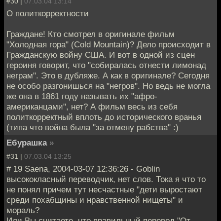
#30 |
07.03.04 13:14
О политкорректности
Граждане! Кто смотрел в оригинале фильм
"Холодная гора" (Cold Mountain)? Дело происходит в
Гражданскую войну США. И вот в одной из сцен
героиня говорит, что "собиралась отнести лимонад
неграм". Это в дубляже. А как в оригинале? Сегодня
не особо разгонишься на "негров". Но ведь не могла
же она в 1861 году называть их "афро-
американцами", нет? А фильм весь из себя
политкорректный вплоть до исторического вранья
(типа что война была "за отмену рабства" :)
Ебурашка
»
#31 |
07.03.04 13:25
# 19 Saena, 2004-03-07 12:36:26 - Goblin
высококласный переводчик, нет слов. Тока я что то
не понял причем тут несчастные "дети выростают
среди похабщины и нравственной нищеты" и
мораль?
Или Вы считаете, что правильный перевод "От