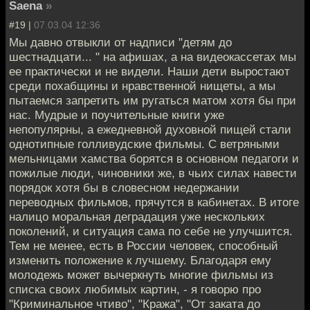
Saena
»
#19 |
07.03.04 12:36
Мы давно отвыкли от надписи "детям до
шестнадцати... " на афишах, а на видеокассетах мы
ее практически и не видели. Наши дети выростают
среди похабщины и нравственной нищеты, а мы
пытаемся запретить им ругаться матом хотя бы при
нас. Мудрые и поучительные книги уже
непопулярны, а ежедневной духовной пищей стали
однотипные голливудские фильмы. С ветряными
мельницами хамства борятся в основном педагоги и
пожилые люди, чиновники же, в чьих силах навести
порядок хотя бы в словесном недержании
переводных фильмов, прячутся в кабинетах. В итоге
налицо моральная деградация уже нескольких
поколений, и ситуация сама по себе не улучшится.
Тем не менее, есть в России человек, способный
изменить положение к лучшему. Благодаря ему
молодежь может вычеркнуть многие фильмы из
списка своих любимых картин, - я говорю про
"Криминальное чтиво", "Кража", "От заката до