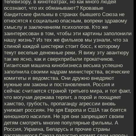
телевизору, в кинотеатрах, но как много людей
осознают, что их обманывают? Кровавые
бандитские фильмы в странах бывшего Союза не
относятся к социально опасным, вопреки здравому
смыслу и заключениям психологов. Кто же
заинтересован в том, чтобы эти картины заполонили
нашу жизнь? Из тех же фильмов мы узнали, что за
спиной каждой шестерки стоит босс, к которому
текут веселые денежные реки. Я вижу эту авантюру
так же ясно, как и сверхприбыли прокатчиков.
Гигантская машина кинобизнеса весьма успешно
заполнила своими кадрам министерства, всяческие
комитеты и ведомства. Они дружно внедряют
нужные им законы и постановления. Россия и
сейчас считается страной третьего мира, и тот факт,
что могучая держава терпит, а порой и поощряет
хамство, грубость, пропаганду агрессии вновь
унижает россиян. Не зря Европа и США так боятся
киношного насилия. Не зря они запрещают своим
детям смотреть многие популярные фильмы. А
Россия, Украина, Беларусь и прочие страны
распавшегося Союза радостно кормят свои народы