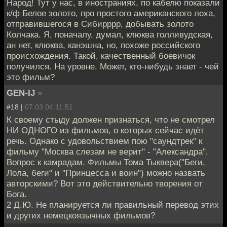
Народ! Тут у нас, в иностраниях, по кабелю показали
к/ф Белое золото, про простого американского лоха,
отправившегося в Сибирррр, добывать золото
Колчака. Я, поначалу, думал, клюква голливудская,
ан нет, клюква, канэшна, но, похоже российского
происхождения. Такой, качественный боевичок
получился. На уровне. Может, кто-нибудь знает - чей
это фильм?
GEN-IJ
»
#18 |
07.03.04 11:51
К своему стыду должен признаться, что не смотрел
НИ ОДНОГО из фильмов, о которых сейчас идёт
речь. Однако с удовольствием пою "саундтрек" к
фильму "Москва слезам не верит" - "Александра".
Вопрос к камрадам. Фильмы Тома Тыквера("Беги,
Лола, беги" и "Принцесса и воин") можно назвать
авторскими? Вот это действительно творения от
Бога.
2 Д.Ю. Не планируется ли правильный перевод этих
и других немецкоязычных фильмов?