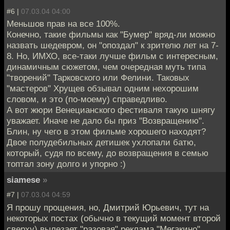
#6 |
07.03.04 04:00
Меньшов прав на все 100%.
Конечно, такие фильмы как "Бумер" вряд-ли можно
назвать шедевром, он "опоздал" к зрителю лет на 7-
8. Но, ИМХО, все-таки лучше фильм с интересным,
динамичным сюжетом, чем очередная муть типа
"творений" Тарковского или Фелини. Таковых
"мастеров" Хрущев обзывал одним нехорошим
словом, и это (по-моему) справедливо.
А вот жюри Венецианского фестиваля такую шнягу
уважает. Иначе не дало бы приз "Возвращению".
Блин, ну чего в этом фильме хорошего находят?
Двое полудебильных детишек ухлопали батю,
который, судя по всему, до возвращения в семью
топтал зону долго и упорно :)
siamese
»
#7 |
07.03.04 04:59
Я прошу прощения, но, Дмитрий Юрьевич, тут на
некоторых постах (обычно в текущий момент второй
сверху) вылезает "разовая" реклама "Мегакино".