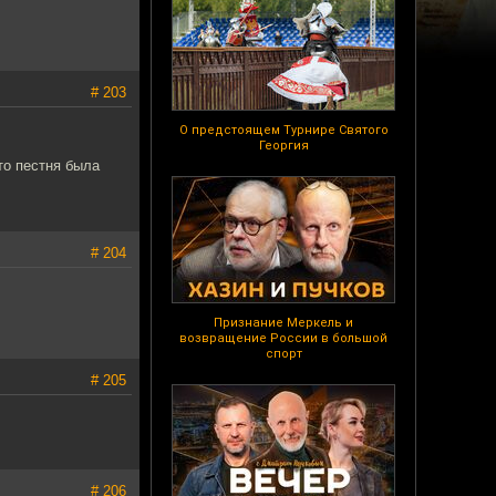
# 203
О предстоящем Турнире Святого
Георгия
то пестня была
# 204
Признание Меркель и
возвращение России в большой
спорт
# 205
# 206