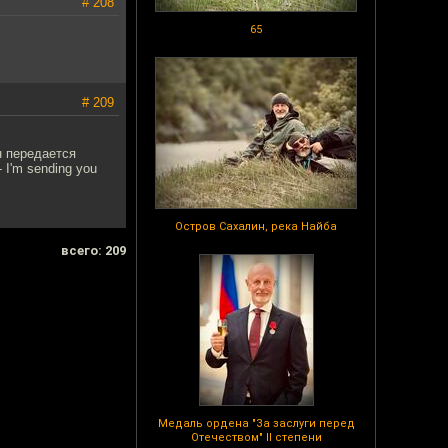
# 208
65
# 209
н передается
I'm sending you
Остров Сахалин, река Найба
всего: 209
Медаль ордена "За заслуги перед
Отечеством" II степени