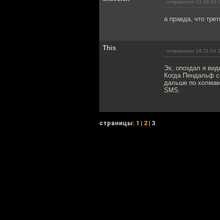
отправлено 22.06.04 
а правда, что тре
This
отправлено 29.11.04 
Эх, опоздал я вид
Когда Пендальф с
дальше по холмам 
SMS.
cтраницы:
1
|
2
| 3