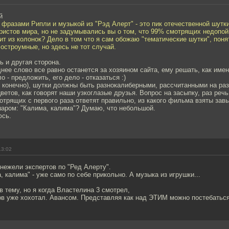
й
 фразами Рипли и музыкой из "Рэд Алерт" - это пик отечественной шутк
истов мира, но не задумывались вы о том, что 99% смотрящих недопойм
чит из колонок? Дело в том что я сам обожаю "тематические шутки", по
остроумные, но здесь не тот случай.
ь и другая сторона.
нее слово все равно останется за хозяином сайта, ему решать, как име
 - предложить, его дело - отказаться :)
 конечно), шутки должны быть разнокалиберными, рассчитанными на раз
цветов, как говорят наши узкоглазые друзья. Вопрос на засыпку, раз реч
мотрящих с первого раза ответят правильно, из какого фильма взяты за
аром: "Калима, калима"? Думаю, что небольшой.
юсь.
13:02
нежели экспертов по "Ред Алерту".
, калима" - уже само по себе прикольно. А музыка из игрушки...
 в тему, но я когда Властелина 3 смотрел,
ов уже хохотал. Авансом. Представляя как над ЭТИМ можно постебаться