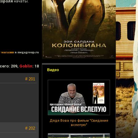
короля
начаты.
т магазин
в megagroup.ru
сего: 209,
Goblin
: 18
Видео
# 201
Дядя Вова про фильм "Свидание
вслепую"
# 202