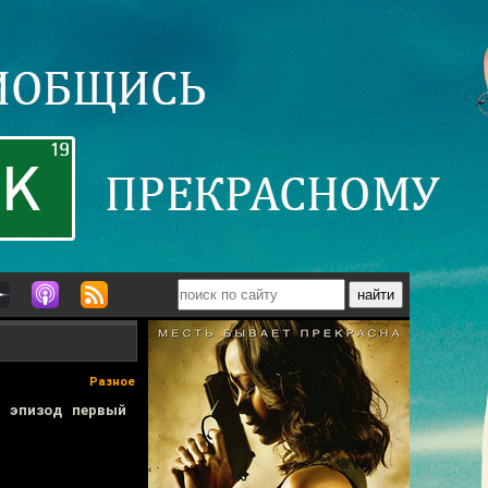
Разное
: эпизод первый