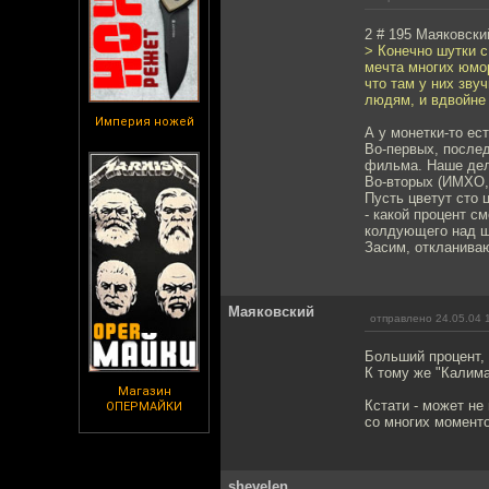
2 # 195 Маяковски
> Конечно шутки с
мечта многих юмор
что там у них зву
людям, и вдвойне 
Империя ножей
А у монетки-то ест
Во-первых, послед
фильма. Наше дело
Во-вторых (ИМХО,
Пусть цветут сто 
- какой процент с
колдующего над ш
Засим, откланива
Маяковский
отправлено 24.05.04 
Больший процент, 
К тому же "Калима
Магазин
Кстати - может не
ОПЕРМАЙКИ
со многих момент
shevelen