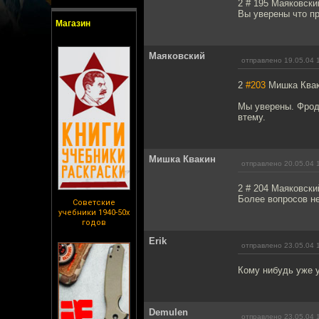
2 # 195 Маяковски
Вы уверены что пр
Магазин
Маяковский
отправлено 19.05.04 
2
#203
Мишка Ква
Мы уверены. Фродо
втему.
Мишка Квакин
отправлено 20.05.04 
2 # 204 Маяковски
Более вопросов не 
Советские
учебники 1940-50х
годов
Erik
отправлено 23.05.04 
Кому нибудь уже 
Demulen
отправлено 23.05.04 