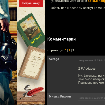
Руководство мега-студии
Божья иск
Работы над шедевром займут не мене
Комментарии
cтраницы:
1
|
2
| 3
Serёga
отправлено 19.05.04 
2 Р.Лебедев
Ну, батенька, вы 
Уже было неоднокр
Примерно про что
Мишка Квакин
отправлено 19.05.04 