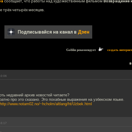
ра
сообщает, что работы над художественным фильмом
Возвращение 
е трёх-четырёх месяцев.
Подписывайся на канал в
Дзен
Goblin рекомендует
создать интерне
в
10:06
хоть недавний архив новостей читаете?
атно про это сказано. Это похабные выражения на узбекском языке.
http://www.notam02.no/~hcholm/altlang/ht/Uzbek.html
16:17