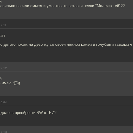
й
авильно поняли смысл и уместность вставки песни "Мальчик-гей"??
17:11
кин
 дотого похож на девочку со своей нежной кожей и голубыми газками ч
12:12
й
имею :)))))
16:04
удалось преобрести SW от БИ?
17:13