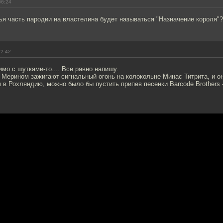
06:24
тья часть пародии на властелина будет называться "Назначение короля"?
22:42
имо с шутками-то.... Все равно напишу.
 Мерином зажигают сигнальный огонь на колокольне Минас Титрита, и о
в Рохляндию, можно было бы пустить припев песенки Barcode Brothers - 