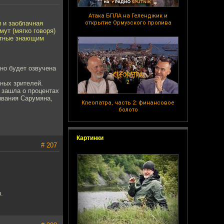
Атака БПЛА на Геленджик и
и и заоблачная
открытие Ормузского пролива
ут (мягко говоря)
нятные знающим
нно будет озвучена
ных зрителей.
ь зашла о процентах
вывания Сарумяна,
Клеопатра, часть 2: финансовое
болото
Картинки
# 207
.